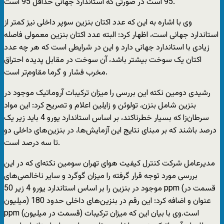
95 است در صورتی که استاندارد جهانی حداقل 95 است.
وی با اشاره به این که عدد اکتان بنزین سوپر داخلی نیز کمتر از
استاندارد جهانی است، اظهار کرد: البته عدد اکتان بنزین معمولی فاصله
زیادی با استاندارد جهانی دارد و این در شرایطی است که هر چه عدد
اکتان یک سوخت بیشتر باشد، آن سوخت در مقابل پدیده احتراق
مخرب فشار و گرما مقاوم‌تر است.
رشیدی دومین نکته این بررسی را میزان ترکیبات آروماتیک موجود در
بنزین شامل بنزن، تولوئن و زایلین اعلام و تصریح کرد: این مواد
سرطان‌زا که بسیار خطرناکند، بر اساس استاندارد یورو 4 باید زیر یک
درصد باشند که بر مبنای نتایج این آزمایش‌ها، در بنزین‌های داخلی دو
تا سه درصد است.
مدیرعامل شرکت کنترل کیفیت هوای تهران سومین نکته‌ای که در این
بررسی مورد توجه قرار گرفته را میزان گوگرد و سایر ناخالصی‌های
موجود در بنزین را بر اساس استاندارد یورو 4 زیر 50 ppm (قسمت در
میلیون) عنوان و اضافه کرد: این رقم در بنزین‌های داخلی حدود 180
ppm (قسمت در میلیون) است.وی با بیان این که میزان ترکیبات