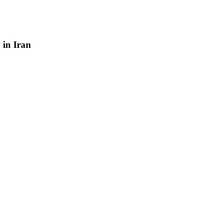
y
in
Iran