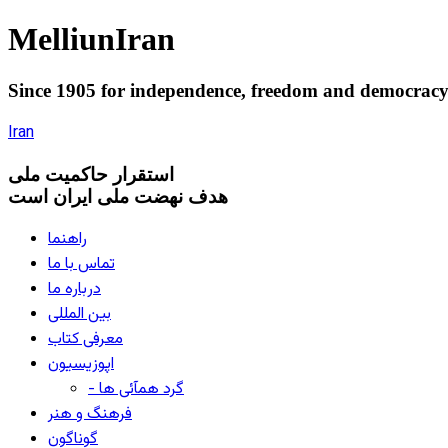
Melliun
Iran
Since 1905 for
independence
,
freedom
and
democrac
Iran
استقرار
حاکميت ملی
هدف نهضت ملی ایران است
راهنما
تماس با ما
درباره ما
بین المللی
معرفی کتاب
اپوزیسیون
- گرد همآئی ها
فرهنگ و هنر
گوناگون