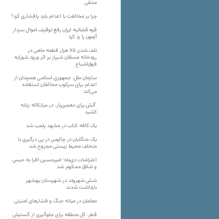
صنفی
چرا بر مخالفت با اعدام باید پافشاری کرد؟
قوه قضائیه ایران رفع توقیف اموال سردار
آزمون را رد کرد
تلف شدن ۷۵ هزار قطعه ماهی در
رودخانه مسقان شیراز بر اثر ورود شورابه
فوق‌اشباع
سازمان ملل: جمهوری اسلامی همچنان از
اعدام برای سرکوب مخالفان استفاده
می‌کند
آتش برای دهمین‌بار، در میانکاله زبانه
کشید
یک کافه کتاب در مشهد پلمب شد
یک جنگلبان در چالوس در پی درگیری با
متخلف محیط زیستی مجروح شد
اعتراضات دی‌ماه؛ امیرحسین افرا به حبس
و شلاق محکوم شد
شش شهروند در شهرستان بهشهر
بازداشت شدند
معلمان در میانه جنگ و فشارهای امنیتی
قطر: کل منطقه برای جلوگیری از گسترش