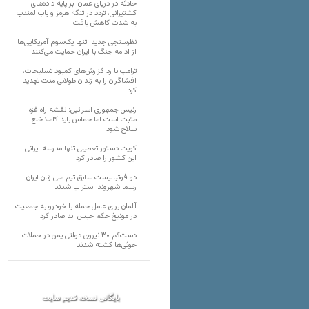
حادثه در دریای عمان؛ بر پایه داده‌های
کشتیرانی، تردد در تنگه هرمز و باب‌المندب
به شدت کاهش یافت
نظرسنجی جدید: تنها یک‌سوم آمریکایی‌ها
از ادامه جنگ با ایران حمایت می‌کنند
ترامپ با رد گزارش‌های کمبود تسلیحات،
افشاگران را به زندان طولانی مدت تهدید
کرد
رئیس‌ جمهوری اسرائیل: نقشه راه غزه
مثبت است اما حماس باید کاملا خلع
سلاح شود
کویت دستور تعطیلی تنها مدرسه ایرانی
این کشور را صادر کرد
دو فوتبالیست سابق تیم ملی زنان ایران
رسما شهروند استرالیا شدند
آلمان برای عامل حمله با خودرو به جمعیت
در مونیخ حکم حبس ابد صادر کرد
دست‌کم ۳۰ نیروی دولتی یمن در حملات
حوثی‌ها کشته شدند
بایگانی نسخه قدیم سایت