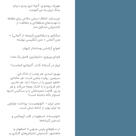
مهرزاد بروجردی: آنچه ترور پدرم درباره
جنگ ایران به من آموخت
عربستان: ائتلاف دریایی دفاعی برای مقابله
با تهدیدهای منطقه‌ای و حفاظت از
کشتیرانی تشکیل شد
دیکتاتور و دیکتاتوری (ترجمه از آلمانی) +
متن آلمانی + متن انگلیسی نوشته
‌امواجِ گرانشی وساختارِ کیهان
فردای پیروزی؛ دشوارترین فصل یک ملت
ایران در آستانه گذار، آلترناتیو کجاست؟
بهروز اسدی: هر وجب از خاک‌ این
سرزمین، روایت زخمی است؛ هر خانه‌ای،
خاطره عزیزی را در سینه دارد؛ هر مادری،
نام فرزندی را با اشک زمزمه می‌کند و هر
پدری، قامت خمیده‌اش را بر سنگینی اندوه
استوار نگاه داشته است؟
عصر ایران – اکونومیست: پرداخت عوارض
به ایران بهتر از ادامه تنش است
«اودیسه»؛ اسطوره در قاب آی‌مکس و
تسخیر گیشه‌ها
از سکوهای پارس جنوبی تا اصفهان و
ماهشهر؛ گسترش اعتراض‌های کارگری و