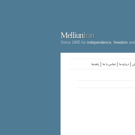
Melliun
Iran
Since 1905 for
independence
,
freedom
an
لی
درباره ما
تماس با ما
راهنما