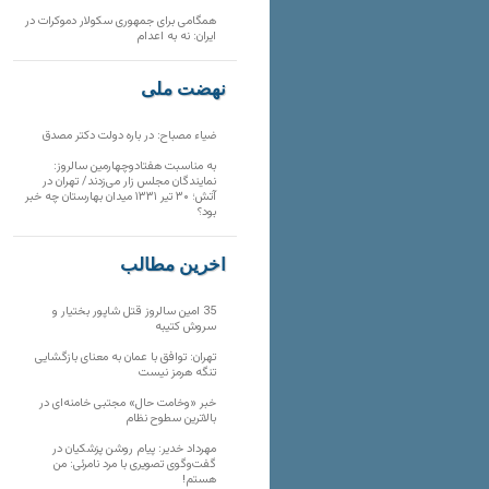
همگامی برای جمهوری سکولار دموکرات در
ایران: نه به اعدام
نهضت ملی
ضیاء مصباح: در باره دولت دکتر مصدق
به مناسبت هفتادوچهارمین سالروز:
نمایندگان مجلس زار می‌زدند/ تهران در
آتش؛ ۳۰ تیر ۱۳۳۱ میدان بهارستان چه خبر
بود؟
آخرین مطالب
35 امین سالروز قتل شاپور بختیار و
سروش کتیبه
تهران: توافق با عمان به معنای بازگشایی
تنگه هرمز نیست
خبر «وخامت حال» مجتبی خامنه‌ای در
بالاترین سطوح نظام
مهرداد خدیر: پیام روشن پزشکیان در
گفت‌و‌گوی تصویری با مرد نامرئی: من
هستم!