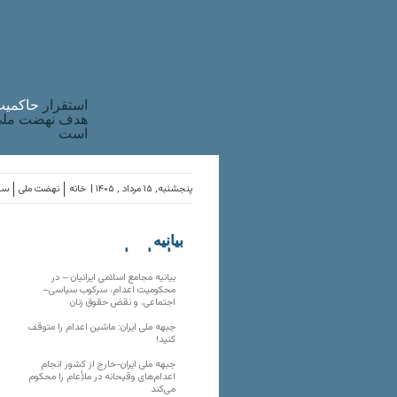
استقرار
حاکميت
هدف نهضت ملی 
است
پنجشنبه, ۱۵ مرداد , ۱۴۰۵ |
خانه
نهضت ملی
ساز
بیانیه
سازمان‌های
ملی
بیانیه مجامع اسلامی ایرانیان – در
محکومیت اعدام، سرکوب سیاسی–
اجتماعی، و نقض حقوق زنان
جبهه ملی ایران: ماشین اعدام را متوقف
کنید!
جبهه ملی ایران-خارج از کشور انجام
اعدام‌های وقیحانه در ملأِعام را محکوم
می‌کند