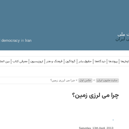
 ملی
ایران
d
democracy
in
Iran
مان‌ها
پیوندها
دیدگاه‌ها
حقوق بشر
گوناگون
فرهنگ و هنر
اپوزیسیون
معرفی کتاب
بین المل
سایت ملیون ایران
عکس اول
>
> چرا می لرزی زمین؟
چرا می لرزی زمین؟
-
Saturday, 13th April, 2013