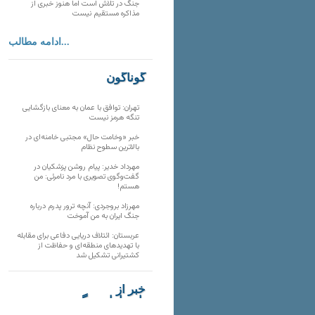
جنگ در تلاش است اما هنوز خبری از
مذاکره مستقیم نیست
ادامه مطالب...
گوناگون
تهران: توافق با عمان به معنای بازگشایی
تنگه هرمز نیست
خبر «وخامت حال» مجتبی خامنه‌ای در
بالاترین سطوح نظام
مهرداد خدیر: پیام روشن پزشکیان در
گفت‌و‌گوی تصویری با مرد نامرئی: من
هستم!
مهرزاد بروجردی: آنچه ترور پدرم درباره
جنگ ایران به من آموخت
عربستان: ائتلاف دریایی دفاعی برای مقابله
با تهدیدهای منطقه‌ای و حفاظت از
کشتیرانی تشکیل شد
خبر از
تارنماهای دیگر