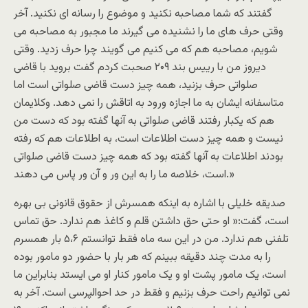
گفتند که شما مصاحبه نکنید و موضوع را رسانه ای نکنید. آخر
وقتی حرف های ما را نشنیده می گیرند ما مجبور به مصاحبه می
شویم، مصاحبه هم که می کنیم می گویند چرا حرف زدید. وقتی
دیروز من با رییس بند ۲۰۹ صحبت کردم گفت بروید با قاضی
صلواتی حرف بزنید، همه چیز دست قاضی صلواتی است اما
متاسفانه ایشان به ما اجازه ورود به اتاقش را نمی دهد. وکلایمان
هم که یکبار رفتند قاضی صلواتی به آنها گفته بود که دست من
نیست و همه چیز دست اطلاعات است، به اطلاعات هم که رفته
بودند اطلاعات به آنها گفته بود که همه چیز دست قاضی صلواتی
است، خلاصه ما را به این ور و آن ور پاس می دهند.»
صدیقه خلیلی با اشاره به اینکه همسرش از حقوق قانونی بی بهره
است، گفت:« او حتی حق داشتن قلم و کاغذ هم ندارد. حق تماس
تلفنی هم ندارد. من در این سه ماه فقط توانستم ۵،۶ بار همسرم
را به مدت چند دقیقه ببینم که هر بار با حضور دو مامور بوده
است، یک مامور پشت او و یک مامور کنار او می ایستد بنابراین ما
نمی توانیم راحت حرف بزنیم و فقط در حد احوالپرسی است. آخر به