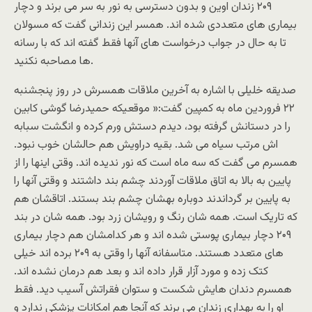
۲۰۹ زندان اوین و بدون دسترسی به نور به سر می برند و دچار
بیماری های متعددی شده اند. همسر این زندانی گفت که مسولان
تا به حال در جواب درخواست های آنها فقط گفته اند که با رسانه
ها مصاحبه نکنید.
صدیقه خلیلی با اشاره به آخرین ملاقات همسرش در روز پنجشنبه
۲۲ فروردین ماه به کمپین گفت:« موقعیکه حمیدرضا گوشی کابین
را در دستانش گرفته بود، دیدم دستش ورم کرده و انگشت سبابه
اش مرتب سیاه می شد. بقیه دراویش هم حالشان خوب نبود.
همسرم می گفت که سه ماه است که نور ندیده اند. وقتی اینها را از
پایین به بالا به اتاق ملاقات آوردند چشم بند داشتند و وقتی آنها را
به پایین بر گرداندند دوباره بهشان چشم بند بستند. اتاقشان هم
که تاریک است. همه شان رنگ و رویشان زرد بود. همه شان در بند
۲۰۹ دچار بیماری پوستی شده اند و هر کدامشان هم دچار بیماری
های متعدد هستند. متاسفانه آنها را وقتی به ۲۰۹ برده اند خیلی
کتک زده و مورد آزار قرار داده اند و بعد هم درمان نشده اند.
همسرم دندان هایش شکست و ستوان فقراتش آسیب دید. فقط
او را به بهداری زندان می برند که آنجا هم امکانات پزشکی ندارد و