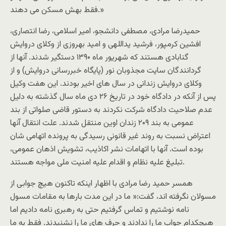
فقط بهش مسکن می دهند.»
حمیدرضا مرادی، مصطفی دانشجو، امیر اسلامی، رضا انتصاری،
افشین کرمپور، فرشید یداللهی و امید بهروزی از وکلای دروایش
گنابادی هستند که شهریور ماه ۱۳۹۰ دستگیر شدند. آنها از
گردانندگان سایت مجذوبان نور (پایگاه خبررسانی دروایش) و از
وکلای دروایش زندانی در سال های اخیر بودند. این هفت وکیل
پس از آنکه در دادگاه خود در تاریخ ۲۶ دی ماه سال گذشته به دلیل
عدم صلاحیت دادگاه شرکت نکردند به دستور قاضی صلواتی از بند
عمومی به بند ۲۰۹ زندان اوین منتقل شدند. علت انتقال آنها
اعتراض نسبت به روند غیر قانونی رسیدگی به پرونده‌ اتهامی شان
بوده است. آنها با اتهامات نشر اکاذیب، تشویش اذهان عمومی،
تبلیغ علیه نظام و اقدام علیه امنیت ملی مواجه هستند.
همسر حمید رضا مرادی با اظهار اینکه تاکنون هیچ جوابی از
مسولان نگرفته اند، گفت:« ما در این مدت بارها به مقامات مسول
نامه نوشتیم و تماس گرفتیم حتی به رهبری نامه دادیم اما
هیچکدام جواب ما را ندادند و حرف های ما را نشنیدند. فقط به ما