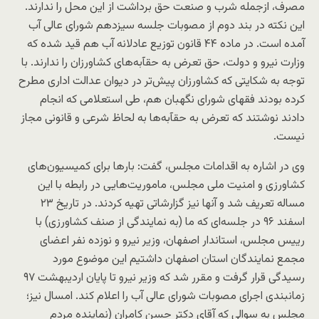
مصرف، ازجمله شرب و صنعت حق برداشت از این محل را ندارند.
این نکته در بند دوم از مصوبات جلسه سیزدهم شورای عالی آب
آمده است. در ماده ۴۴ قانون توزیع عادلانه آب هم قید شده که
وزارت نیرو و دولت، حق تعرض به حقآبه‌های کشاورزان را ندارند. با
توجه به شکایتی که کشاورزان پیش‌تر در دیوان عدالت اداری مطرح
کرده بودند فقهای شورای نگهبان هم، طی استعلامی که انجام
دادند نوشتند که تعرض به حقآبه‌ها به لحاظ شرعی و قانونی مجاز
نیست.
وی در اشاره به اقدامات مجلس، گفت: بارها برای کمیسیون‌های
کشاورزی و امنیت ملی مجلس، ماموریت‌هایی در رابطه با این
مساله تعریف شد و آنها نیز گزارشاتی تهیه کردند. در تاریخ ۲۳
اسفند ۹۶ در جلسه‌ای که ما (به نمایندگی از صنف کشاورزی) با
رییس مجلس، استاندار اصفهان، وزیر نیرو و نوزده نفر اعضای
مجمع نمایندگان استان اصفهان داشتیم این موضوع مورد
رسیدگی قرار گرفت و مقرر شد که وزیر نیرو تا پایان اردیبهشت ۹۷
زمانبندی‌ اجرای مصوبات شورای عالی آب را اعلام کند. امسال نیز؛
مجلس به سوالی که آقای دکتر حسن کامران (نماینده مردم