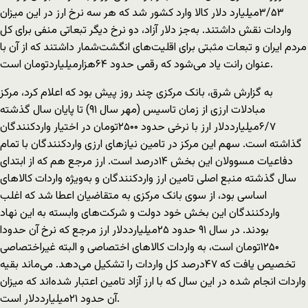
۳/۵۳ميليارد دلار کالا وارد کشور شد که هر سه نرخ ارز در اين ميزان
واردات نقش داشتند. به‌جز دلار آزاد، دو نرخ ديگر تبعاتی منفی برای کل
مردم ايران و تبعات مثبتی برای اقليت‌های انگشت‌شمار داشتند که از آن با
عنوان رانت ياد می‌شود که رقمی حدود ۶۴هزارميلياردتومان است.
به گزارش شرق، بانک مرکزی چند روز پيش بود که اعلام کرد، مرکز
مبادلات ارزی از زمان تاسيس (مهر سال ۹۱) تا پايان سال گذشته
۶/۷ميليارددلار ارز با نرخی حدود ۲۵۰۰تومان در اختيار واردکنندگان
گذاشته است. سهم اين مرکز در تامين نيازهای ارزی واردکنندگان با تمام
دفاعيات مسوولان اين بخش ۱۴درصد است. ارز مرجع هم که از ابتدای
سال گذشته منبع اصلی تامين ارز واردکنندگان و به‌ويژه واردات کالاهای
اساسی بود، از سوی بانک مرکزی به متقاضيان اعطا شد که اغلب
واردکنندگان اين بخش خود دولت و شرکت‌های وابسته به اين نهاد
بودند. در سال ۹۱ حدود ۲۵ميليارددلار ارز مرجع که نرخ آن حدودا
۱۲۵۰تومان است، به واردات کالاهای اختصاصی و البته غيراختصاصی
تخصيص يافت که ۴۷درصد کل واردات را تشکيل می‌دهد. می‌ماند بقيه
واردات انجام شده در اين سال که با ارز آزاد تامين اعتبار شده‌اند که ميزان
آن حدود ۲۱ميليارددلار است.