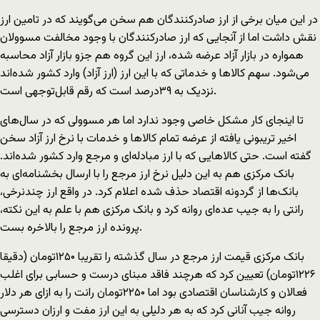
در اين ميان برخی از ارز صادرکنندگان هم سخن می‌گويند که در تامين ارز
نقش داشت اما از آنجايی که ارز صادرکنندگان با وجود مخالفت مسوولان
همواره در بازار آزاد عرضه شده، ارز اين گروه هم جزو بازار آزاد محاسبه
می‌شود. سهم کالاها و خدماتی که با اين ارز (ارز آزاد) وارد کشور شده‌اند
نزديک به ۳۹درصد است که رقم قابل‌توجهی است.
تا اينجای کار مشکل خاصی وجود ندارد اما هر مسوولی که در سال‌های
اخير تريبونی يافته از عرضه تمام کالاها و خدمات با نرخ ارز آزاد سخن
گفته است. حتی کالاهايی که با ارز مبادله‌ای و مرجع وارد کشور شده‌اند.
بانک مرکزی هم به اين دليل نرخ ارز مرجع را با ارسال بخشنامه‌ای به
بانک‌ها از گردونه اقتصاد حذف شده اعلام کرد. در واقع ارز چندنرخی،
رانتی را به جيب عده‌ای روانه کرد و بانک مرکزی هم با علم به اين نکته،
پرونده ارز مرجع را بالاخره بست.
بانک مرکزی قيمت ارز مرجع در سال گذشته را تقريبا ۱۲۵۰تومان (دقيقا
۱۲۲۶تومان) تعيين کرد که هرچند فاقد مبنای درست و حسابی برای اغلب
فعالان و کارشناسان اقتصادی بود اما ۲۲۵۰تومان رانت را به ازای هر دلار
روانه جيب آنانی کرد که به هر دليلی به اين ارز مفت و ارزان دسترسی