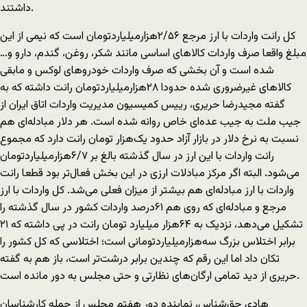
داشتند.
کل رانت واردات با ارز مرجع ۲/۵۶هزارميلياردتومان است که نيمی از اين
مبلغ واقعا صرف واردات کالاهای اساسی مانند شکر، روغن، گندم، دارو و…
شده است و آن بخشی که صرف واردات خودروهای لوکس و مابقی
کالاهای غيرضروری شده حدودا ۲۸هزارميلياردتومان رانت داشته که به
گفته مجيدرضا حريری، رييس کميسيون مديريت واردات اتاق ايران از
جيب ملت به جيب عده‌ای خاص روانه شده است. هر دلار مبادله‌ای هم
نسبت به نرخ دلار در بازار آزاد حدود يک‌هزار تومان رانت دارد که مجموع
رانت واردات با اين ارز در سال گذشته بالغ بر ۶/۷هزارميلياردتومان
می‌شود. البته اگر مرکز مبادلات ارزی در اين بخش فعال‌تر بود قطعا رانت
واردات با ارز مبادله‌ای هم بيشتر از ميزان فعلی می‌شد. کل واردات با ارز
مرجع و مبادله‌ای که روی هم ۶۱درصد واردات کشور در سال گذشته را
تشکيل می‌دهد، نزديک به ۶۴هزار ميليارد تومان رانت در پی داشته که ۲۱
برابر اختلاس بزرگ سه‌هزارميلياردتومانی است؛ اختلاسی که کل کشور را
تکان داد اما اين رقم که چندين برابر درشت‌تر است، باز هم به گفته
حريری از ديد تمامی ارگان‌های نظارتی و حتی مجلس به دور مانده است.
هادی حق‌شناس، نماينده دور هفتم مجلس از جمله کارشناسان