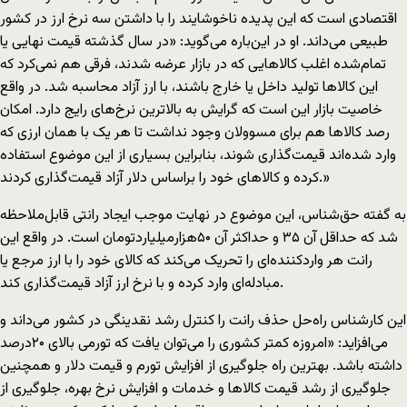
اقتصادی است که اين پديده ناخوشايند را با داشتن سه نرخ ارز در کشور
طبيعی می‌داند. او در اين‌باره می‌گويد: «در سال گذشته قيمت نهايی يا
تمام‌شده اغلب کالاهايی که در بازار عرضه شدند، فرقی هم نمی‌کرد که
اين کالاها توليد داخل يا خارج باشند، با ارز آزاد محاسبه شد. در واقع
خاصيت بازار اين است که گرايش به بالاترين نرخ‌های رايج دارد. امکان
رصد کالاها هم برای مسوولان وجود نداشت تا هر يک با همان ارزی که
وارد شده‌اند قيمت‌گذاری شوند، بنابراين بسياری از اين موضوع استفاده
کرده و کالاهای خود را براساس دلار آزاد قيمت‌گذاری کردند.»
به گفته حق‌شناس، اين موضوع در نهايت موجب ايجاد رانتی قابل‌ملاحظه
شد که حداقل آن ۳۵ و حداکثر آن ۵۰هزارميلياردتومان است. در واقع اين
رانت هر واردکننده‌ای را تحريک می‌کند که کالای خود را با ارز مرجع يا
مبادله‌ای وارد کرده و با نرخ ارز آزاد قيمت‌گذاری کند.
اين کارشناس راه‌حل حذف رانت را کنترل رشد نقدينگی در کشور می‌داند و
می‌افزايد: «امروزه کمتر کشوری را می‌توان يافت که تورمی بالای ۲۰درصد
داشته باشد. بهترين راه جلوگيری از افزايش تورم و قيمت دلار و همچنين
جلوگيری از رشد قيمت کالاها و خدمات و افزايش نرخ بهره، جلوگيری از