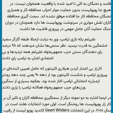
فاسد و نخبگان به کلی نا امید شده با واقعیت همخوان نیست. در
هیچ جا پوپولیست بدون حمایت موثر احزاب محافظه کار و همیاری
نخبگان محافظه کار جا افتاده موفق نشده اند. سمت گیری محافظه
کاران نقش موثری در سرنوشت پوپولیست ها دارد همچنان در دوران
جنگ حمایت آنان عامل مهمی در پیروزی فاشیت ها داشت.
علیرغم یکه تازی ترامپ، وی به نیابت ازمثلا طبقه گارگر سفید
خشمگین به قدرت نرسید. نظر سنجی‌ها نشان میدهند که ۹۸ درصد
رای دهندگان سنتی حزب جمهوریخواه علیرغم همه تردیدها و بی
اعتمادی اشان به ترامپ رای دادند.
کارزار بی اعتبار کردن هیلاری کلینتون که عامل تعیین کننده‌ای در
پیروزی ترامپ و شکست کلینتون بود از دهه ۹۰ یعنی چند دهه زودتر
ازمبارزه انتخاباتی ترامپ اغاز شده بود. بعلاوه بسیاری از سنگین
وزن‌های حزب جمهوریخواه فعالانه ترامپ را یاری دادند.
در اینجا اشاره به دو نمونه دیگر از سمتگیری محافظه کاران و تاثیر آن بر
کار زار پوپولیست ها روشنگر است. اولی مورد انتخابات هلند است در
سال ۲۰۱۸. در این انتخابات
Geert Wilders
کاندید پوپو لیست از رقیب