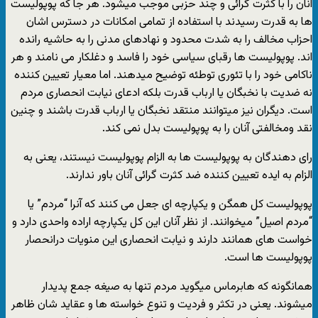
آنان را با کثرت گرائی و چند حزبی موجب میشود. هر جا که پوپولیست
ها به قدرت رسیدند با استفاده از تمامی امکانات در دسترس اشان
احزاب مخالف را به شدت محدود و نهادهای مدنی را به حاشیه رانده
اند. پوپولیست ها رقبای سیاسی خود را فاسد و دغلکار می نامند و هر
ناکامی خود را با تئوری توطئه توضیح میدهند. اما معیار تعیین کننده
نه ضدیت با نخبگان یا ارباب قدرت بلکه ادعای نیابت انحصاری مردم
است. دیگران نیز میتوانند منتقد نخبگان یا ارباب قدرت باشند و چنین
نقد ومخالفتی آنان را به پوپولیست بدل نمی کند.
رای دهندگان به پوپولیست ها به الزام پوپولیست نیستند، یعنی به
الزام به ایده تعیین کننده ضد کثرت گرائی آنان باور ندارند.
پوپولیست کل همگن و یکپارچه ای جعل می کنند که آنرا “مردم” یا
“مردم اصیل” میخوانند. از نظر آنان این کل یکپارچه اراده واحدی دارد و
خواست های همانند دارند و نیابت انحصاری این منویات درانحصار
پوپولیست ها است.
همانگونه که هابرماس میگوید مردم تنها به صیغه جمع پدیدار
میشوند. یعنی در تکثر و فردیت و تنوع خواسته ها و عقاید شان ظاهر