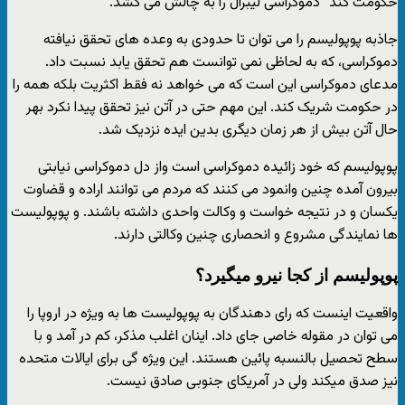
حکومت کند” دموکراسی لیبرال را به چالش می کشد.
جاذبه پوپولیسم را می توان تا حدودی به وعده های تحقق نیافته
دموکراسی، که به لحاظی نمی توانست هم تحقق یابد نسبت داد.
مدعای دموکراسی این است که می خواهد نه فقط اکثریت بلکه همه را
در حکومت شریک کند. این مهم حتی در آتن نیز تحقق پیدا نکرد بهر
حال آتن بیش از هر زمان دیگری بدین ایده نزدیک شد.
پوپولیسم که خود زائیده دموکراسی است واز دل دموکراسی نیابتی
بیرون آمده چنین وانمود می کنند که مردم می توانند اراده و قضاوت
یکسان و در نتیجه خواست و وکالت واحدی داشته باشند. و پوپولیست
ها نمایندگی مشروع و انحصاری چنین وکالتی دارند.
پوپولیسم از کجا نیرو میگیرد؟
واقعیت اینست که رای دهندگان به پوپولیست ها به ویژه در اروپا را
می توان در مقوله خاصی جای داد. اینان اغلب مذکر، کم در آمد و با
سطح تحصیل بالنسبه پائین هستند. این ویژه گی برای ایالات متحده
نیز صدق میکند ولی در آمریکای جنوبی صادق نیست.