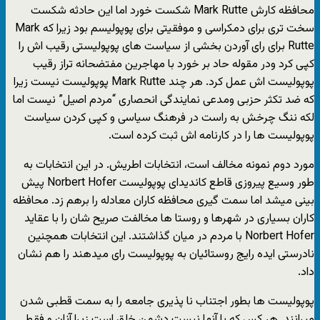
محافظه کارش Mark Rutte شکست خورد اما این حادثه شکست
سخت تری برای دمکراسی و موفقیتی برای پوپولیسم بود زیرا که Mark
Rutte برای رای آوردن بخشی از سیاست های پوپولیستی رقیب اش را
کپی کرد ودر مقوله حاد بر خورد با مهاجرین مفتضحانه تراز رقیب
پوپولیست اش عمل کرد. هر چند Mark Rutte پوپولیست نیست زیرا
که ضد تکثر حزبی ومدعی نمایندگی انحصاری “مردم اصیل” نیست اما
لکه ننگ چرخش به راست در فرهنگ سیاسی و کپی کردن سیاست
پوپولیست ها را در کارنامه اش ثبت کرده است.
مورد دوم نمونه مخالف است، انتخابات اطریش. در این انتخابات به
طور وسیع پیروزی قاطع کاندیدای پوپولیست Norbert Hofer پیش
بینی میشد اما سمت گیری محافظه کاران معادله را برهم زد. محافظه
کاران بسیاری در شهرها و روستا ها مخالفت صریح شان را با عقاید
Norbert Hofer با مردم در میان گذاشتند. این انتخابات همچنین
نادرستی ایده رایج روستائیان به پوپولیست رای میدهند را هم نشان
داد.
پوپولیست ها بطور اجتناب نا پذیری جامعه را به سمت قطبی شدن
میرانند. هر کس که با آنها نیست دشمن خلق است زیرا آنان و فقط