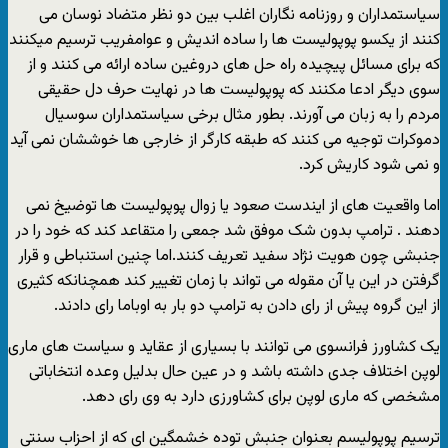
سیاستمداران و روزنامه نگاران اغلب بین دو نظر متضاد نوسان می
کنند از یکسو پوپولیست ها را ساده اندیش و عوامفریب ترسیم میکنند
که برای مسائل پیچیده راه حل های دروغین ساده ارائه می کنند و از
سوی دیگر ادعا مکنند که پوپولیست ها در نهایت حرف دل حقیقی
مردم را به زبان می آورند. بطور مثال برخی سیاستمداران سوسیال
دموکرات توجیه می کنند که طبقه کارگر از خارجی ها خوششان نمی آید
و نمی شود کاریش کرد.
اما واقعیت های از ایندست صعود یا زوال پوپولیست ها توضیخ نمی
دهند . ترامپ بدون شک موفق شد جمعی را متقاعد کند که خود را در
جنبشی چون هویت نژاد سفید تعریف کنند.اما چنین استنباطی و قرار
گرفتن در این یا آن مقوله می تواند با زمان تغییر کند همچنانکه کثیری
از این گروه پیش از رای دادن به ترامپ دو بار به اوباما رای دادند.
یک کشاورز فرانسوی می توانند با بسیاری از عقاید و سیاست های ماری
لوپن اختلاف جدی داشته باشد و در عین حال بدلیل وعده انتخاباتی
مشخصی که ماری لوپن برای کشاورزی دارد به وی رای دهد.
ترسیم پوپولیسم بعنوان جنبش توده خشمگین ای که از احزاب سنتی