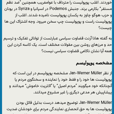
خوردند. اغلب پوپولیست را مترداف با عوامفریب همچنین “ضد نظم
مستقر” بکارمی برند. جنبش Podemos در اسپانیا و
Syriza
در یونان
و حزب هوگو چاوز به یکسان پوپولیست نامیده شدند. اغلب از
پوپولیست راست و پوپولیست چپ سخن میرود. وجه اشتراک این ها
چیست؟
به گفته هانا آرنت قضاوت سیاسی عبارتست از توانائی تفکیک و ترسیم
حد و مرزهای روشن بین مقولات مختلف است. یک کاسه کردن این
همه آیا نشان ناکامی قضاوت سیاسی نیست؟
مشخصه پوپولیسم
از نظر Jan-Werner Müller مشخصه پوپولیسم در این است که
پوپولیست ها خود را و فقط خود را نماینده و سخنگوی مردم یا
آنچنانکه خود میگویند “مردم اصیل” یا “اکثریت خاموش” میدانند و
پیشاپیش هر مدعی دیگری را غیر مشروع میدانند.
Jan-Werner Müller توضیح میدهد درست بدلیل قائل بودن
پوپولیست ها به حق انحصاری نمایندگی مردم برای خودشان ضدیت