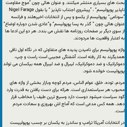
بحث های بسیاری منتشر میکنند. و عنوان هائی چون “موج مقاومت
ناپذیر پوپولیسم” ، “پیشروی اجتناب ناپذیز ” یا بقول Nigel Farage
“سونامی” پوپولیسم از یکسو و پس از انتخابات اخیرهلند و فرانسه
عنوان هائی چون ” گذر به پسا پوپولیسم” و”عادی شدن دوباره اوضاع”
از سوی دیگر بر صفحات روزنامه ها نقش می بندد. هر دو این ادعا ها
به اعتبار واقعیت ها مردودند.
واژه پوپولیسم برای نامیدن پدیده های متفاوتی که در نگاه اول نافی
همدیگرند به کار رفته است. آشفتگی عجیبی است راست و چپ،
دموکراتیک و ضد دموکراتیک، لیبرال و ضد لیبرال همه بیکسان می تواند
پوپولیست خوانده شود.
مردم، توده، خلق، عوام الناس، مردم کوچه وبازار بخشی از واژه های
محبوب هر سیاستمداری است. هرکه برای دست یافتن به قدرت وارد
گود سیاست میشود دوست دارد وسیع ترین طیف را مخاطب قرار
دهد. همه کس مدعی است که آماج اش بهروزی و سعادت مردم
است.
در انتخابات آمریکا ترامپ و ساندرز به یکسان بر چسب پوپولییست