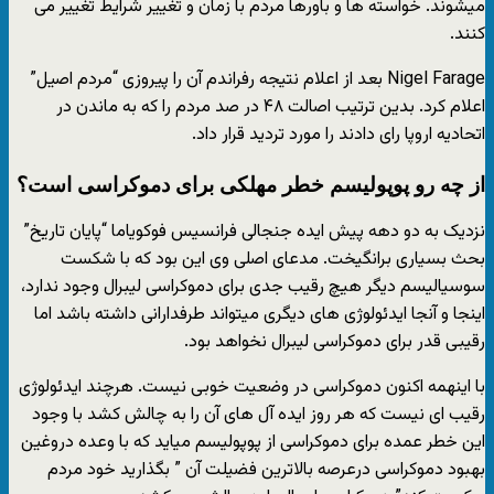
میشوند. خواسته ها و باورها مردم با زمان و تغییر شرایط تغییر می
کنند.
Nigel Farage بعد از اعلام نتیجه رفراندم آن را پیروزی “مردم اصیل”
اعلام کرد. بدین ترتیب اصالت ۴۸ در صد مردم را که به ماندن در
اتحادیه اروپا رای دادند را مورد تردید قرار داد.
از چه رو پوپولیسم خطر مهلکی برای دموکراسی است؟
نزدیک به دو دهه پیش ایده جنجالی فرانسیس فوکویاما “پایان تاریخ”
بحث بسیاری برانگیخت. مدعای اصلی وی این بود که با شکست
سوسیالیسم دیگر هیچ رقیب جدی برای دموکراسی لیبرال وجود ندارد،
اینجا و آنجا ایدئولوژی های دیگری میتواند طرفدارانی داشته باشد اما
رقیبی قدر برای دموکراسی لیبرال نخواهد بود.
با اینهمه اکنون دموکراسی در وضعیت خوبی نیست. هرچند ایدئولوژی
رقیب ای نیست که هر روز ایده آل های آن را به چالش کشد با وجود
این خطر عمده برای دموکراسی از پوپولیسم میاید که با وعده دروغین
بهبود دموکراسی درعرصه بالاترین فضیلت آن ” بگذارید خود مردم