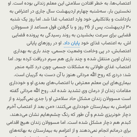
اعتصاب‌ها، به خطر افتادن سلامتی این معلم زندانی بوده است. او
نخستین بار، سه‌شنبه چهارم اردیبهشت سال جاری در اعتراض به
بازداشت و بلاتکلیفی خود وارد اعتصاب غذا شد. اما روز یک شنبه
۳۰ اردیبهشت، پس از ۲6 روز و با گرفتن قول مساعد از مسوولان
قضایی برای سرعت بخشیدن به روند رسیدگی به پرونده‌ قضایی‌
اش، به اعتصاب غذای خود
پایان داد
. او در روزهای پایانی
اعتصابش، در پی وخامت وضعیت جسمی، چند باری به بهداری
زندان اوین منتقل شده و چند باری هم سرم دریافت کرده بود. اما
اعتصاب غذای طولانی به مشکلات جسمی چون درد کلیه منجر
شد؛ دردی که روح الله مردانی هنوز با آن دست به گریبان است.
بیماری‌های این معلم معترض با اعتصاب‌های بعدی او و خودداری
مقامات زندان از درمان وی تشدید شده اند. روح الله مردانی گفته
است مسوولان زندان مشکل حاد سلامتی او را جدی نمی‌گیرند و از
اعزامش به بیمارستان خودداری می‌کنند: «من بعد از اعتصاب آخرم
دچار خونریزی شدم و آن طور که رنگ چشم‌هایم نشان می‌دهند،
کبدم هم دچار مشکل شده است. اما مسوولان زندان هیچ اقدامی
برای درمانم انجام نمی‌دهند و از اعزامم به بیمارستان به بهانه‌های