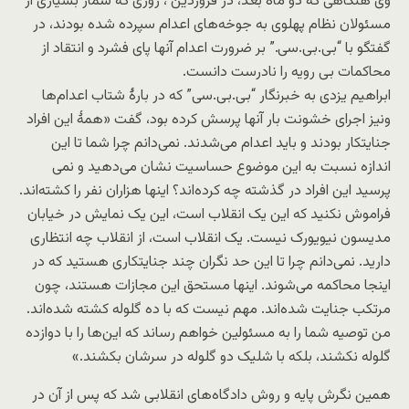
وی هنگاهی که دو ماه بعد، در فروردین ، روزی که شمار بسیاری از
مسئولان نظام پهلوی به جوخه‌های اعدام سپرده شده بودند، در
گفتگو با “بی.بی.سی.” بر ضرورت اعدام آنها پای فشرد و انتقاد از
محاکمات بی رویه را نادرست دانست.
ابراهیم یزدی به خبرنگار “بی.بی.سی” که در بارۀ شتاب اعدام‌ها
ونیز اجرای خشونت بار آنها پرسش کرده بود، گفت «همۀ این افراد
جنایتکار بودند و باید اعدام می‌شدند. نمی‌دانم چرا شما تا این
اندازه نسبت به این موضوع حساسیت نشان می‌دهید و نمی
پرسید این افراد در گذشته چه کرده‌اند؟ اینها هزاران نفر را کشته‌اند.
فراموش نکنید که این یک انقلاب است، این یک نمایش در خیابان
مدیسون نیویورک نیست. یک انقلاب است، از انقلاب چه انتظاری
دارید. نمی‌دانم چرا تا این حد نگران چند جنایتکاری هستید که در
اینجا محاکمه می‌شوند. اینها مستحق این مجازات هستند، چون
مرتکب جنایت شده‌اند. مهم نیست که با ده گلوله کشته شده‌اند.
من توصیه شما را به مسئولین خواهم رساند که این‌ها را با دوازده
گلوله نکشند، بلکه با شلیک دو گلوله در سرشان بکشند.»
همین نگرش پایه‌ و روش‌ دادگاه‌های انقلابی شد که پس از آن در