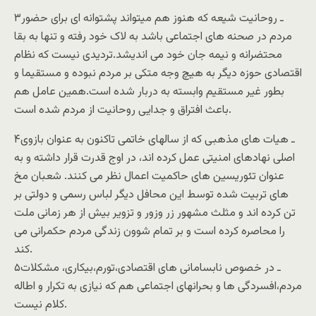
۳ـ روحانيت شيعه که هنوز هم ميتواند پشتوانه ای برای حضور
مردم در صحنه های اجتماعی باشد به لاک خود رفته و تنها به بقا
محتضرانه و نيمه جان خود می انديشد.ترديدی نيست که نظام
اقتصادی حوزه ديگر به هيچ وجه متکی بر مردم نبوده و مستقيما و
بطور غير مستقيم وابسته به دربار شده است.همين عامل هم
باعث افتراق و جدايی روحانيت از مردم شده است.
۴ـ هيات های مذهبی که از سالهای خاتمی تاکنون به عنوان بازوی
اصلی نهادهای امنيتی عمل کرده اند، در اوج قدرت قرار داشته و به
عنوان تئوريسين های حاکميت اعمال نظر می کنند. شعبان مخ
های تربيت شده توسط اين محافل ديگر لباس رسمی و دولتی بر
تن کرده اند و مثلث مشهور زر وزور و تزوير بيش از هر زمانی ملت
را محاصره کرده است و بر تمام شوون زندگی مردم حکمرانی می
کند.
۵ـ در خصوص نابسامانی های اقتصادی،تورم،بيکاری، مشکلات
مردم،افسردگی ها و بحرانهای اجتماعی هم که نيازی به تکرار و اطاله
کلام نيست.