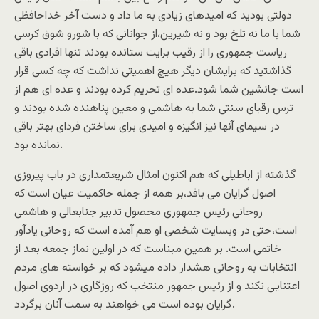
دولتی بوديد که اميدهای زيادی به ما داد و دست آخر خداحافظی
شما با ما نه تلخ بود و نه شيرين،از جوانانی که با شورو شوق کرسی
رياست جمهوری را از رقيب برايت ستانده بودند تنها افرادی باقی
گذاشتيد که برايشان ديگر هيچ اهميتی نداشت که چه کسی قرار
است جانشين شما شود.عده ای تحريم کرده بودند و عده ای هم از
ترس رقبای سنتی شما به هاشمی و معين پناهنده شده بودند و
در سيمای آنها نيز انگيزه و اميدی برای ساختن فردای بهتر باقی
نمانده بود.
گذشته از اباطيلی که هم اکنون امثال شريعتمداری در باب پيروزی
اصول گرايان می بافد،بر همه از جمله حاکميت عيان است که
روحانی رئيس جمهوری محصول تدبير جنابعالی و هاشمی
است،حتی در وبسايت شخصی او هم آمده است که روحانی يادآور
خاتمی است. بر همين مبناست که در اولين نماز جمعه بعد از
انتخابات به روحانی هشدار داده ميشود که بر خواسته های مردم
اعتنايی نکند و از رئيس جمهور منتخب که روزگاری در اردوی اصول
گرايان بوده است می خواهند به سمت آنان برگردد.