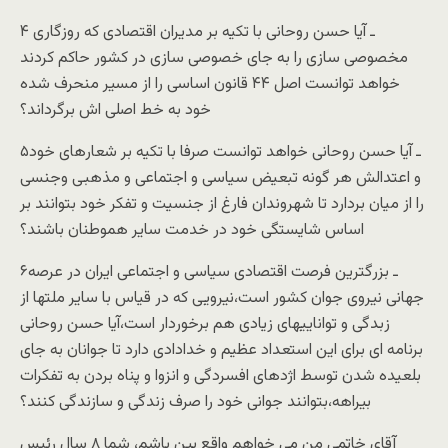
۴ ـ آيا حسن روحانی با تکيه بر مديران اقتصادی که روزگاری
مخصوصی سازی را به جای خصوصی سازی در کشور حاکم کردند
خواهد توانست اصل ۴۴ قانون اساسی را از مسير منحرف شده
خود به خط اصلی اش برگرداند؟
۵ـ آيا حسن روحانی خواهد توانست صرفا با تکيه بر شعارهای خود
و اعتدالش هر گونه تبعيض سياسی و اجتماعی و مذهبی وجنسی
را از ميان بردارد تا شهروندان فارغ از جنسيت و تفکر خود بتوانند بر
اساس شايستگی خود در خدمت ساير هموطنان باشند؟
۶ـ بزرگترين فرصت اقتصادی سياسی و اجتماعی ايران در عرصه
جهانی نيروی جوان کشور است،نيرويی که در قياس با ساير ملتها از
زبدگی و تواناييهای زيادی هم برخوردار است،آيا حسن روحانی
برنامه ای برای اين استعداد عظيم و خدادادی دارد تا جوانان به جای
بلعيده شدن توسط اژدهای افسردگی و انزوا و پناه بردن به تفکرات
بيراهه،بتوانند جوانی خود را صرف زندگی و سازندگی کنند؟
آقای خاتمی من می خواهم واقع بين باشم، شما ۸ سال رئيس