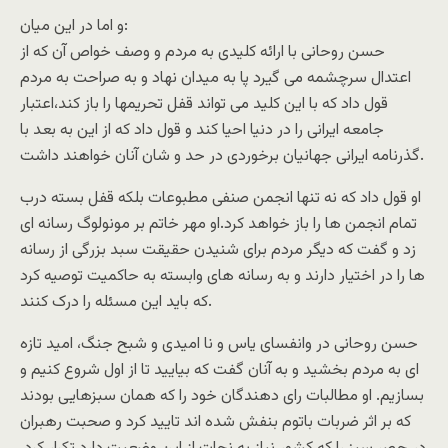
و اما در اين ميان:
حسن روحانی با ارائه کليدی به مردم و وصف خواص آن که از
اعتدال سرچشمه می گيرد پا به ميدان نهاد و به صراحت به مردم
قول داد که با اين کليد می تواند قفل تحريمها را باز کند،اعتبار
جامعه ايرانی را در دنيا احيا کند و قول داد که از اين به بعد با
گذرنامه ايرانی جهانيان برخوردی در حد و شان آنان خواهند داشت.
او قول داد که نه تنها انجمن صنفی مطبوعات بلکه قفل بسته درب
تمام انجمن ها را باز خواهد کرد.او مهر خاتم بر مونولوگ رسانه ای
زد و گفت که ديگر مردم برای شنيدن حقيقت سبد بزرگی از رسانه
ها را در اختيار دارند و به رسانه های وابسته به حاکميت توصيه کرد
که بايد اين مسئله را درک کنند.
حسن روحانی در وانفسای ياس و نا اميدی و شبح جنگ، اميد تازه
ای به مردم بخشيد و به آنان گفت که بياييد تا از اول شروع کنيم و
بسازيم. او مطالبات رای دهندگان خود را که همان سبزهايی بودند
که بر اثر ضربات باتوم بنفش شده اند تاييد کرد و صحبت رهبران