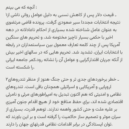
آنچه که می بينم :
۱ـ قيمت دلار پس از کاهش نسبی به دليل عوامل روانی ناشی از
نتيجه انتخابات مجددا سير صعودی گرفت، پرونده قاضی مرتضوی
به عنوان عامل شناخته شده بسياری از احکام ناعادلانه در دهه
اخير با حکمی بسيار ناچيز مختومه شد، و تحريم های سنگين
آمريکا پس از چند کلمه تعارف معمول بين سياستمداران در رابطه
با انتخابات ايران، تشديد شد. تحريم هايی که در سالهای اخير بيش
از آنکه جريان اقتدارگرايی و عوامل آن را نشانه رود،کمر جامعه ايرانی
را شکسته است.
۲ـ خطر برخوردهای جدی تر و حتی جنگ هنوز از منظر تندروهای
اروپايی و آمريکايی و اسرائيلی همچنان باقی است. تندروهای
نظامی و امنيتی که هم اکنون تبديل به امپراطورهای مرئی و نامرئی
اقتصادی شده اند، برای حفظ منافع خود از هيچ اقدام جنون آميزی
بر عليه ملت و حتی کشور واهمه ندارند. توهم قدرت، بسياری از
سران موثر و تصميم ساز حاکميت را گرفته است و بر اين باورند که
توان ايستادگی در برابر اقدامات نظامی قدرتهای جهان را دارند.