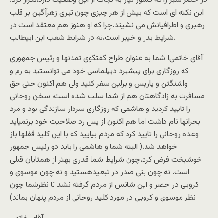
در حصر سبز را که کشور نياز به نجات از اين وضعيت دارد،تکرار کرد.
اين نکته ای است که بيش از هر چيزی چون تيری زهرآگين بر قلب
رهبری و اطرافيانش می نشيند.چرا که او هنوز هم معتقد است در
شرايط بدر و خيبر است،نه در شرايط شعب ابن ابيطالب.
آقای خاتمی! شما به عنوان طراح گفتگوی تمدنها و رئيس جمهوری
که روزگاری برای پيشبرد ديپلماسی خود می توانستيد به رم و
واشنگتن و پاريس و برلين سفر کنيد ولی هم اکنون حتی حق
مسافرت به زادگاهتان هم از شما سلب شده است، سخن روحانی
را تاييد کرديد و هاشمی که روزگاری سردار سازندگی بود و مرد
بحرانها نام داشت اما هم اکنون از پس رد صلاحيت خود برنميايد
وعده روحانی را تاييد کرد که مردم بياييد که با اين کليد قفلها باز
خواهد شد.( البته شما و هاشمی را بايد دو رئيس جمهور
خوشبخت فرض کرد،چون شرايط شما قدری بهتر از همتايان قبلی
است. نه چون بنی صدر در تبعيدهستيد و نه چون موسوی و
کروبی در حصر و اين شانس از مردم گرفته نشد تا نظرشما چون
نظر موسوی و کروبی در مورد کليد روحانی از مردم پنهان بماند)