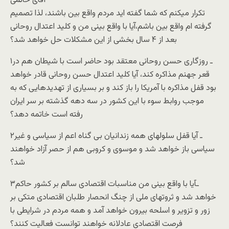
آقای خاتمی
تکرار ميکنم که شما گفته ايد مردم واقع بين باشند، لذا تصميم
گرفته ام واقع بين باشم،آيا با واقع بينی من و کليد اعتدال روحانی
بعد از ۴ سال بخشی از اين مشکلات حل خواهد شد؟
۱ـ روزگاری حسن روحانی معتقد بود حاضر است با شيطان هم در
قعر جهنم مذاکره کند، آيا کليد اعتدال حسن روحانی قادر خواهد
بود قفل مذاکره با آمريکا را باز کند و بر بسياری از تهديدهايی که به
موجب روابط سوء با اين کشور در سه دهه گذشته بر سر ايران
رفته است خاتمه دهد؟
۲ـ آيا قفل سلولهای همه زندانيان بی گناه اعم از سياسی و غير
سياسی باز خواهد شد و موسوی و کروبی هم از حصر آزاد خواهند
شد؟
۳ـآيا با واقع بينی من مناسبات اقتصادی سالم بر کشور حاکم
خواهد شد و ثروتهای ملی از چنگ انحصار طلبان اقتصادی متکی بر
زور و تزوير و اسلحه بيرون خواهد آمد و همه مردم در شرايطی با
فرصت اقتصادی عادلانه خواهند توانست فعاليت کنند؟