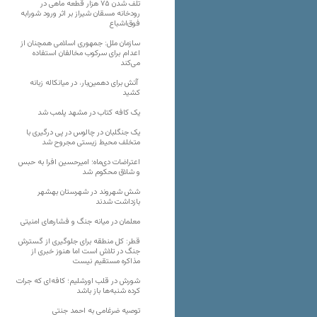
تلف شدن ۷۵ هزار قطعه ماهی در
رودخانه مسقان شیراز بر اثر ورود شورابه
فوق‌اشباع
سازمان ملل: جمهوری اسلامی همچنان از
اعدام برای سرکوب مخالفان استفاده
می‌کند
آتش برای دهمین‌بار، در میانکاله زبانه
کشید
یک کافه کتاب در مشهد پلمب شد
یک جنگلبان در چالوس در پی درگیری با
متخلف محیط زیستی مجروح شد
اعتراضات دی‌ماه؛ امیرحسین افرا به حبس
و شلاق محکوم شد
شش شهروند در شهرستان بهشهر
بازداشت شدند
معلمان در میانه جنگ و فشارهای امنیتی
قطر: کل منطقه برای جلوگیری از گسترش
جنگ در تلاش است اما هنوز خبری از
مذاکره مستقیم نیست
شورش در قلب اورشلیم؛ کافه‌ای که جرات
کرده شنبه‌ها باز باشد
توصیه ضرغامی به احمد جنتی