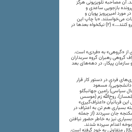
د. آن مصاحبه تلویزیونی هرگز
پرونده بازجویی ساعدی و
مورد امیرپرویز پویان و
 می‌خواستند. «با چاپ این
مصاحبه من کارم تقریبا به جنون کشید…. می‌خواستند آدم را بی‌آبرو کنند….» (۲) نیکخواه بعدها در
ری از «گروهی» به «فردی» است.
ل اعتراف گروهی رهبران گروه سربداران
سازمان پیکار، در دهه‌های بعد
‌های فردی در دستور کار قرار
ل دانشجویی)، مسعود
فعال سیاسی) رامین جهانبگلو
فیلمساز)، روح‌الله زم (موسس
 این قربانیان «اعتراف‌گیری»
بته بسیاری هم تن به اعتراف در
دادند. بی‌تردید تعدادی از زندانیان در دهه ۶۰ زیر شکنجه جان سپردند (از جمله
بسیاری نیز به خاطر حضور نیافتن
جوخه اعدام سپرده شدند.
ال متفاوتی به خود گرفته است.