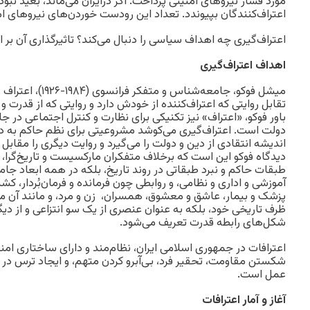
مورد فشار نیروهای امنیتی پرداخت. اگر درایران می‌ماند، بعید نب
اعتراف‌کنندگان بپیوندد. تعداد این رودست خوردن‌های نیروهای ام
اعتراف‌گیری چه اهداف سیاسی را دنبال می‌کند؟ تاثیرگذاری آن ب
اهداف اعتراف‌گیری
میشل فوکو، جامعه‌شناس 
تقابل روایتی که اعتراف‌کننده از خودش دارد و روایتی که از قدرت و
باور فوکو، «اعتراف» نیز تکنیکی برای نظارت و کنترل اجتماعی در 
دولت است. اعتراف‌گیری می‌کوشد مشروعیتی برای نظم حاکم به د
اندیشه انتقادی از دین و دولت را می‌گیرد و روایت دیگری را مقابل 
دیدگاه فوکو این است که برخلاف متفکران مارکسیست و تاریخ‌گرا، «
طبقات حاکم و نبرد طبقاتی در روند تاریخ، بلکه در همه ابعاد جام
آموزشی و اداری و نظامی، و روابطی چون فرمانده و فرمان‌بُردار، کش
پزشک و بیمار، عاشق و معشوق، همسران، زن و مرد، و مانند آن می‌
ظرف تاریخی خود، بلکه به عنوان عنصری از یک سو انتزاعی و از د
شکل‌های رابطه قدرت تعریف می‌شود.
اعترافات در جمهوری اسلامی ایران، نظام‌مند و دارای ساختاری ا
شکستن مقاومت، تحقیر فرد، بی‌آبرو کردن متهم، و ایجاد ترس در ج
عمل است.
آغاز و آمار اعترافات