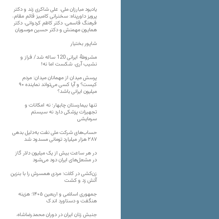
یادبود مبارزان ملی، علی شاکری زند و دکتر
پرویز داورپناه: سخنرانی کامبیز قائم مقام،
فرهنگ قاسمی، دکتر کاظم کردوانی، دکتر
همایون مهمنش و دکتر حسین موسویان
شاپور بختیار
مشروطۀ ایرانی 120 ساله شد/ فراز و
نشیب آری، شکست اما نه!
پرسش میدان از مهمانان میدان: مردم
کیست؟ و آیا کسی می‌تواند نماینده ۹۰
میلیون ایرانی باشد؟
تنها بیمارستان چابهار؛ نه امکانات و
تجهیزات پزشکی دارد نه سیستم
سرمایشی
حساب‌های شرکت ملی نفت به‌دلیل بدهی
۲۸۷ هزار میلیارد تومانی مسدود شد
در هر ساعت بیش از یک میلیون دلار گاز
در مشعل‌های ایران دود می‌شود
زن‌کشی در کلات؛ مردی همسرش را با بنزین
آتش زد و کشت
جمهوری اسلامی و اربعین ۱۴۰۵؛ هزینه
هنگفت و دستاورد اندک
جنبش زنان ایران در دوران محمدرضاشاه،