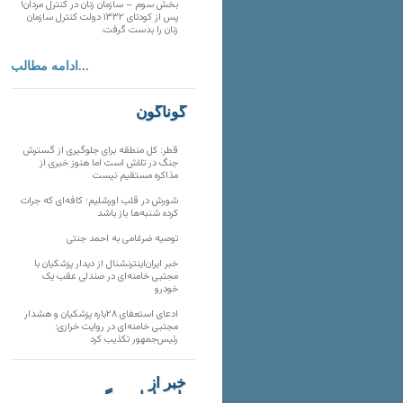
بخش سوم – سازمان زنان در کنترل مردان!
پس از کودتای ۱۳۳۲ دولت کنترل سازمان
زنان را بدست گرفت.
ادامه مطالب...
گوناگون
قطر: کل منطقه برای جلوگیری از گسترش
جنگ در تلاش است اما هنوز خبری از
مذاکره مستقیم نیست
شورش در قلب اورشلیم؛ کافه‌ای که جرات
کرده شنبه‌ها باز باشد
توصیه ضرغامی به احمد جنتی
خبر ایران‌اینترنشنال از دیدار پزشکیان با
مجتبی خامنه‌ای در صندلی عقب یک
خودرو
ادعای استعفای ۲۸باره پزشکیان و هشدار
مجتبی خامنه‌ای در روایت خرازی؛
رئیس‌جمهور تکذیب کرد
خبر از
تارنماهای دیگر