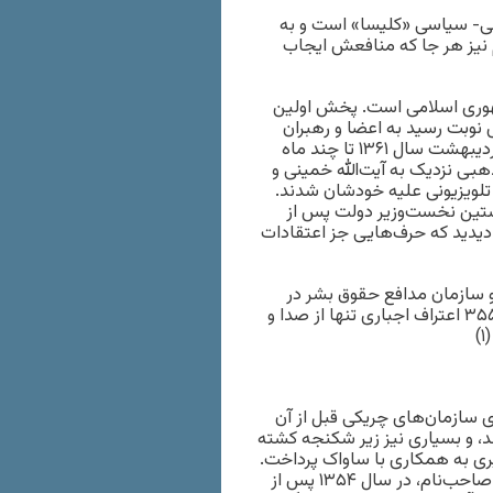
نی- سیاسی «کلیسا» است و به
 نیز هر جا که منافعش ایجاب
جمهوری اسلامی است. پخش اولین
فرقان در سال ۱۳۵۸ آغاز شد. سپس نوبت رسید به اعضا و رهبران
گروه‌هایی چون «سربداران» و «مجاهدین خلق»، و در فروردین و اردیبهشت سال ۱۳۶۱ تا چند ماه
بی نزدیک به آیت‌الله خمینی و
ت تلویزیونی علیه خودشان شدند.
خستین نخست‌وزیر دولت پس از
 دیدید که حرف‌هایی جز اعتقادات
فت. دو سازمان مدافع حقوق بشر در
گزارش مشترک‌شان اعلام کردند که از سال ۲۰۰۹ به مدت ده سال، ۳۵۵ اعتراف اجباری تنها از صدا و
یار گزینشی بود. اعضای سازمان‌های چریکی قبل از آن
ند، و بسیاری نیز زیر شکنجه کشته
ری به همکاری با ساواک پرداخت.
غلامحسین ساعدی، نویسنده، نمایشنامه‌نویس و کنشگر سیاسی صاحب‌نام، در سال ۱۳۵۴ پس از