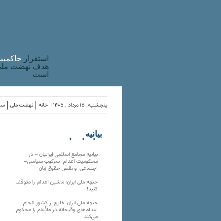
استقرار
حاکميت
هدف نهضت ملی 
است
پنجشنبه, ۱۵ مرداد , ۱۴۰۵ |
خانه
نهضت ملی
ساز
بیانیه
سازمان‌های
ملی
بیانیه مجامع اسلامی ایرانیان – در
محکومیت اعدام، سرکوب سیاسی–
اجتماعی، و نقض حقوق زنان
جبهه ملی ایران: ماشین اعدام را متوقف
کنید!
جبهه ملی ایران-خارج از کشور انجام
اعدام‌های وقیحانه در ملأِعام را محکوم
می‌کند