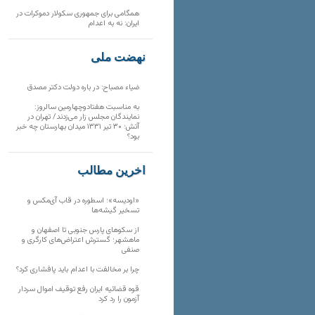
همگامی برای جمهوری سکولار دموکرات در
ایران: نه به اعدام
نهضت ملی
ضیاء مصباح: در باره دولت دکتر مصدق
به مناسبت هفتادوچهارمین سالروز:
نمایندگان مجلس زار می‌زدند/ تهران در
آتش؛ ۳۰ تیر ۱۳۳۱ میدان بهارستان چه خبر
بود؟
آخرین مطالب
«اودیسه»؛ اسطوره در قاب آی‌مکس و
تسخیر گیشه‌ها
از سکوهای پارس جنوبی تا اصفهان و
ماهشهر؛ گسترش اعتراض‌های کارگری و
صنفی
چرا بر مخالفت با اعدام باید پافشاری کرد؟
قوه قضائیه ایران رفع توقیف اموال سردار
آزمون را رد کرد