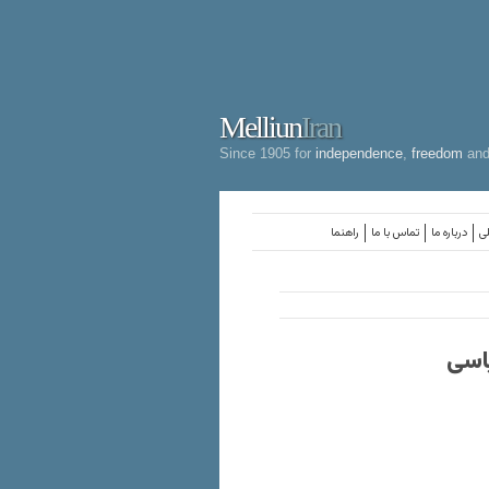
Melliun
Iran
Since 1905 for
independence
,
freedom
an
لی
درباره ما
تماس با ما
راهنما
یاسی