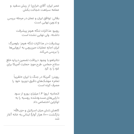
عصر ایران: آقای خرازی! از ریش سفید و
عمامه سیاهت خجالت بکش
بقائی: توافق ایران و عمان در مرحله بررسی
و تدوین نهایی است
روبیو: مذاکرات تنگه هرمز پیشرفت
داشته، ولی نهایی نشده است
پیشرفت در مذاکرات تنگه هرمز؛ بلومبرگ:
ایران اجازه عملیات مین‌روبی به اروپایی‌ها
را بررسی می‌کند
نتانیاهو با وجود دریافت تضمین درباره خلع
سلاح حماس، طرح مورد حمایت آمریکا برای
غزه را رد کرد
رویترز: آمریکا در جنگ با ایران «تقریباً
تمام» موشک‌های دقیق دوربرد خود را
مصرف کرده است
اتحادیه اروپا ۱.۴ میلیارد یورو از سود
دارایی‌های مسدودشده روسیه را به
اوکراین ‏اختصاص داد
کاهش تنش میان اسرائیل و حزب‌الله؛
بازگشت ۸۰۰ هزار آوارۀ لبنانی به خانه‌ آغاز
شد