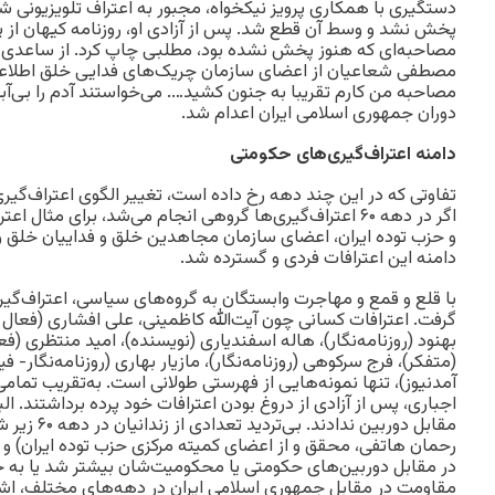
دستگیری با همکاری پرویز نیکخواه، مجبور به اعتراف تلویزیونی ش
پخش نشد و وسط آن قطع شد. پس از آزادی او، روزنامه کیهان از 
مصاحبه‌ای که هنوز پخش نشده بود، مطلبی چاپ کرد. از ساعدی در 
مصطفی شعاعیان از اعضای سازمان چریک‌های فدایی خلق اطلاعات
دوران جمهوری اسلامی ایران اعدام شد.
دامنه اعتراف‌گیری‌های حکومتی
تفاوتی که در این چند دهه رخ داده است، تغییر الگوی اعتراف‌گی
اگر در دهه ۶۰ اعتراف‌گیری‌ها گروهی انجام می‌شد، برای مثا
و حزب توده ایران، اعضای سازمان مجاهدین خلق و فداییان خلق و 
دامنه این اعترافات فردی و گسترده شد.
با قلع و قمع و مهاجرت وابستگان به گروه‌های سیاسی، اعتراف‌گیری
گرفت. اعترافات کسانی چون آیت‌الله کاظمینی، علی افشاری (فعا
بهنود (روزنامه‌نگار)، ‌هاله اسفندیاری (نویسنده)، امید منتظری (
(متفکر)، فرج سرکوهی (روزنامه‌نگار)، مازیار بهاری (روزنامه‌نگار- 
آمدنیوز)، تنها نمونه‌هایی از فهرستی طولانی است. به‌تقریب تمامی
اجباری، پس از آزادی از دروغ بودن اعترافات خود پرده برداشتند. ال
مقابل دوربین ن
رحمان هاتفی، محقق و از اعضای کمیته مرکزی حزب توده ایران) و 
در مقابل دوربین‌های حکومتی یا محکومیت‌شان بیشتر شد یا به 
مقاومت در مقابل جمهوری اسلامی ایران در دهه‌های مختلف، اشک