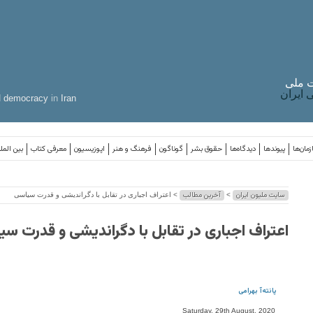
 ملی
ایران
d
democracy
in
Iran
مان‌ها
پیوندها
دیدگاه‌ها
حقوق بشر
گوناگون
فرهنگ و هنر
اپوزیسیون
معرفی کتاب
بین المل
سایت ملیون ایران
آخرین مطالب
>
> اعتراف اجباری در تقابل با دگراندیشی و قدرت سیاسی
اعتراف اجباری در تقابل با دگراندیشی و قدرت س
پانته‌آ بهرامی
Saturday, 29th August, 2020