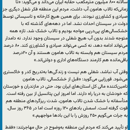
سالانه ۸۰۰ میلیون مترمکعب حقابه ایران می‌داند و می‌گوید: «تا
زمانی‌که تالاب هامون آب داشت، مردم این منطقه فکر شغل دیگری جز
صیادی و کشاورزی نبودند. برای همین هیچ کارخانه و تاسیساتی توسط
دولت در سیستان احداث نشد. اما در دهه‌های گذشته که با
خشکسالی‌های پی‌درپی مواجه بودیم و تالاب خشک شد، تازه همه
متوجه شدند بدون آب هیچ شغلی در سیستان وجود ندارد. نه دامدار
می‌تواند ادامه دهد، نه کسی می‌تواند صیادی و کشاورزی کند. ۸۰ درصد
مردم سیستان هم وابسته به تالاب هامون هستند و آن ۲۰درصد
باقی‌مانده هم کارمند دستگاه‌های اداری و دولتی‌اند.»
وقتی آب نباشد، شغلی هم نیست و زندگی‌ها به‌تدریج کدر و خاکستری
می‌شود. قورزایی می‌گوید: «قبل از خشکسالی، تالاب هامون
تامین‌کننده مالی کل استان‌های ایران بود، حتی در مازندران و خوزستان
که خودشان به دریا راه دارند. اما امروز این پتانسیل از بین رفته است.
متأسفانه با خشک شدن تالاب هامون، شدت ریزگردهای منطقه هم
قوت گرفته است. اسمش بادهای ۱۲۰ روزه است اما در ۳۶۵ روز سال،
به جرات می‌گویم ۲۵۰ روزش را با این بادها مواجهیم.»
او تأیید می‌کند که مردم این منطقه به‌وضوح در حال مهاجرتند؛ «فقط