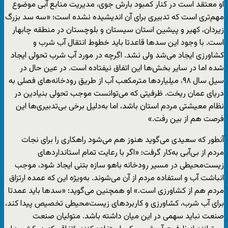
او معتقد است در کنار کمبود بارش جوی، مدیریت منابع آبی موضوع
مهم‌تری است که تدبیری برای آن اندیشیده نشده است؛ «سه سد بزرگ
زیردان، کهیر و پیشین استان سیستان و بلوچستان در منطقه چابهار
است. با وجود این سدها قاعدتا باید خطوط انتقال آب شرب و
کشاورزی ایجاد می‌شد ولی نشد. اگرچه در مورد آب شرب تحولی ایجاد
شده اما در سایر بخش‌ها این اتفاق نیفتاده است. در عین حال در
سیل سال ۹۸، میلیاردها مترمکعب آب از طریق رودخانه‌های فصلی به
دریای عمان ریخت. ظرفیتی که می‌توانست موجب تحولی بنیادین در
نظام معیشتی مردم استان باشد، اما به‌دلیل برخی بی‌‎تدبیری‌ها این
فرصت هم از بین رفت.»
آنطور که سعیدی می‌گوید هنوز هم می‌شود راهکاری را برای نجات
مردم از بی‌آبی به‌کار گرفت؛ «اگر با رعایت تمام استانداردهای
زیست‌محیطی در مسیر رودخانه باهو سازه بتنی ایجاد شود، موجب
انباشت آب و استفاده مردم از آن می‌شوند. به‌ویژه این که عمده ارتزاق
مردم هم از کشاورزی است.» او همچنین می‌گوید: «سدها باید عمدتا
برای آب شرب، کشاورزی و کاربردهای زیست‌محیطی تخصیص پیدا کند،
صنعت نباید سهمی در این میان داشته باشد. متولیان صنعت