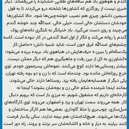
گندم و هوهوی باد هم ساقه‌های طلایی خشکیده را می‌رقصاند. دیگر
خبری نیست از روزگاری که کشاورزها شلخته درو می‌کردند تا به قول
سیمین دانشور چیزی هم نصیب خوشه‌چین‌ها شود. حالا کشاورزها
خودشان دستشان خالی است، خیلی خالی. عبدالله چند خوشه گندم
می‌چیند و روی دست می‌گیرد. بادِ خنیانگر به تلنگری دانه‌های پوک
گندم را روانه می‌کند و انگار از اول اصلا گندمی در کار نبوده است. کاسه
چشم‌های عبدالله غرق خون است، شاید شبیه دلش؛ «حاصل کار
یک‌ساله‌ام را ببین.» حرف‌هایش در هیاهوی باد، بریده بریده می‌شود؛
«کشاورزی به کل از بین رفت و ماهیگیری هم که دیگر ممکن نیست.
بیشتر روستایی‌ها دارند کوچ می‌کنند. نمونه‌اش پسرعموی خودم. توی
خرج روزانه‌اش مانده بود. چندماه است که با زن و دو بچه رفته تهران،
یکی دیگر از همسایه‌هایمان رفته یزد. روستاها دارند خالی می‌شوند.
بمانند اینجا شرمنده شکم خالی زن و بچه‌شان بشوند؟ اینجا نه
کارخانه‌ای داریم که مشغول شویم، نه مرزی باز است که برویم دنبال
کار. همه می‌روند سمت تهران و یزد و اصفهان، می‌روند توی کارگاه‌های
مبل‌سازی‌، چوب‌بری یا مثلا گاوداری‌. بعضی‌ها هم کارگر ساختمان و
پارک‌ها می‌شوند. هیچ‌کدامشان هم بیمه ندارند، سالی یک‌بار فرصت
کنند بیایند به دیار و خانه و کاشانه‌شان سر بزنند و بروند، راه دور است،