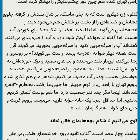
راهی تهران شده هم چین دور چشم‌هایش را بیشتر کرده است.
کلثوم زن دیگری است که به جای ماسک، پر شال بلندش را گرفته جلوی
دهانش و خنده‌اش را از پشت پر شالش هم می‌شود دید؛ از
غصه‌هایش می‌گوید، اما با لبخند؛ «خدا را شکر فعلا برای خوردن آب
هست، اما گفته‌اند هوا که گرم‌تر شود دوباره آب را جیره‌بندی می‌کنند.
گفته‌اند آب را صرفه‌جویی کنید، با صرفه‌جویی بخورید، می‌گویند قرار
است هفته دیگر هوا به ۵۰درجه برسد، راست می‌گویند؟» پر روسری را
رها می‌کند، این‌بار بلند می‌خندد و لب‌های سفید و ترک خورده‌اش به
خون می‌نشینند؛ «ما اینجا همه‌چیز را صرفه‌‎جویی می‌کنیم. همیشه
حواسمان هست چقدر آب مصرف می‌کنیم. شوهر من هم فکری شده
برویم تهران یا زاهدان. از قوم خویش ما خیلی‌ها رفتند. به‌نظرم ۳۰نفری
شده‌اند. اینجا مگر چند نفر جمعیت دارد. ما هم پوست کلفتی کردیم
ماندیم. اما حداقل اینجا یک خانه خرابه داریم. می‌ترسم برویم غربت و
حتی جای خواب هم گیرمان نیاید.»
کوچ می‌کنیم تا شکم بچه‌هایمان خالی نماند
ساعت چهار عصر است، آفتاب تابیده روی خوشه‌های طلایی بی‌جان