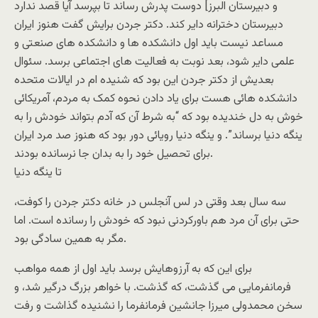
و دبیرستان البرز] دوست پدرش رساند تا بپرسد آیا قصد ندارد
دبیرستان دخترانه دایر کند. دکتر جردن برایش گفت هنوز ایران
مساعد نیست باید اول دانشکده ها و دانشکده های صنعتی و
علمی دایر شود، بعد نوبت به فعالیت های اجتماعی برسد. سئوال
بعدیش از دکتر جردن این بود که شنیده ام در ایالات متحده
دانشکده هائی هست برای یاد دادن نحوه کمک به مردم، آمریکائی
خوش به دل خندیده بود که “به شرط آن که آدم بتواند خودش را به
ینگه دنیا برساند”. و ینگه دنیا رویائی دور بود که هنوز صد مرد ایران
برای تحصیل خود را به بدان جا نرسانده بودند.
تا ینگه دنیا
سه سال بعد وقتی در لس آنجلس در خانه دکتر جردن را کوفت،
حتی برای آن مرد هم باورکردنی نبود که خودش را رسانده است. اما
مگر به همین سادگی بود.
برای این که به آرزوهایش برسد باید اول از همه مواهب
فرمانفرمایی می گذشت، که گذشت. با خواهر بزرگ درگیر شد، و
سخن محمدولی میرزا جانشین فرمانفرما را نشنیده گذاشت و رفت