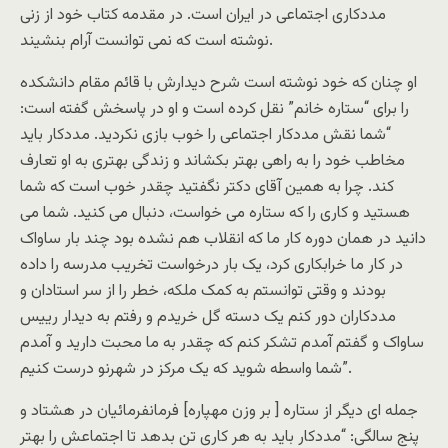
مددکاری اجتماعی در ایران است. در مقدمه کتاب خود از زنی
نوشته است که نمی توانست آرام بنشیند.
او چنان که خود نوشته است شرح دیدارش با قائم مقام دانشکده
را برای “ستاره خانم” نقل کرده است و او در پاسخش گفته است:
“شما نقش مددکار اجتماعی را خوب بازی نکردید. مددکار باید
مخاطب خود را به راهی بهتر بکشاند و زندگی بهتری به او تعارف
کند. چرا به همین آقای دکتر نگفتید چقدر خوب است که شما
هستید و کاری را که ستاره می خواست، دنبال می کنید. شما می
دانید در همان دوره کار ما که انقلاب هم نشده بود چند بار ساواک
در کار ما خرابکاری کرد، یک بار درخواست تخریب مدرسه را داده
بودند و وقتی توانستم به کمک ملکه، خطر را از سر استادان و
مددکاران دور کنم یک دسته گل خریدم و رفتم به دیدار رییس
ساواک و گفتم آمدم تشکر کنم که چقدر به ما محبت دارید و آمدم
شما واسطه شوید که یک مرکز در شهرنو درست کنیم”.
جمله ای دیگر از ستاره [ بر وزن مهپاره] فرمانفرمائیان در هشتاد و
پنج سالگی: “مددکار باید به هر کاری تن بدهد تا اجتماعش را بهتر