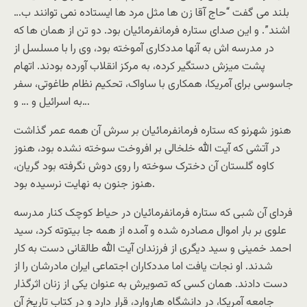
بلند می گفت “حاج آقا زن ها مثل مرد ها ایستاده نمی توانند ب…
اشند”. و این صدای ستاره فرمانفرمائیان بود. دو تن از همان ها که
در مدرسه اش به آنها مددکاری آموخته بود، وی را با مسلسل از
پشت میزش دستگیر کرده، به مرکز انقلاب آورده بودند. اتهام
جاسوسی برای آمریکا، همکاری با ساواک، تحکیم نظام طاغوتی، سفر
به اسرائیل و … و…
هنوز شهرنو که ستاره فرمانفرمائیان بر سرش آن همه عمر گذاشت
در آتشی که آیت الله خلخالی بر افروخت سوخته نشده بود، هنوز
کاوه گلستان آن دخترک سوخته را روی دوش نگرفته بود گریان،
هنوز جنون به نهایت نرسیده بود.
فردای آن شبی که ستاره فرمانفرمائیان در حیاط کوچک کنار مدرسه
علوی بر بار اموال مصادره شده و آمده از همه جا بیتوته کرد، سید
احمد خمینی و سید دیگری از فرزندان آیت الله طالقانی دست به کار
شدند. او نجات یافت اما مددکاران اجتماعی ایران مادرشان را از
دست دادند. همان کسی که تصویرش به عنوان یکی از زنان اثرگذار
جامعه آمریکا، در دانشگاه هاروارد، قرار دارد و در کتاب تاریخ آن