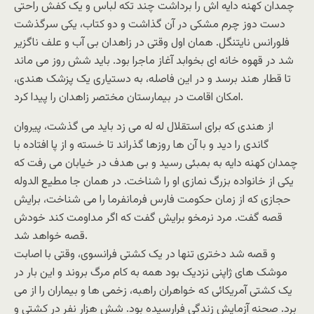
چمدان کهنه دایه اش را برداشت چند تکه لباس و یک کفش راحتی
دست دوز چرم مشکی در آن گذاشت و دو کتاب، یکی سرگذشت
فلورانس نایتنگل. همان اول وقتی در زاهدان بی آب و علف ناگزیر
شد در قهوه خانه ای بخوابد آغاز ماجرا بود. باید شش روز می ماند
تا قطار هند برسد و در این فاصله، به دستیاری یک پزشک هندی،
امکان اقامت در بیمارستان مختصر زاهدان را پیدا کرد.
از هندی که برای استقلال له له می زد باید می گذشت، پیروان
گاندی را دید و با آن ها روزها گذراند تا خسته و از پا افتاده با
چمدان کهنه دایه به بمبئی رسید و بی هدف در خیابان می رفت که
یکی از خانواده بزرگ نمازی او را شناخت. در همان جا مطیع الدوله
حجازی که از زمان حکومت فارس فرمانفرما را می شناخت، برایش
قصه گفت. مرد نرمخو برایش گفت که اگر مداومت کند خودش
قصه خواهد شد.
و قصه شد دختری تنها در یک کشتی فرانسوی، وقتی با اصابت
موشک های ژاپنی نزدیک بود همه به کام مرگ بروند و این بار در
یک کشتی آمریکائی که خواهران راهبه، زخمی ها و بیماران را از می
برد. صحنه آزمایش زندگی فرارسیده بود. شش هزار نفر در کشتی و