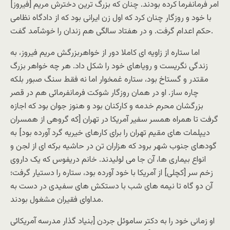
امر فرمانفرما کرده بودند. چنان که بزرگ ترین دخترش مریم [فیروز]
با خود و روزگار چنان کرد که اول زن ایرانی بود که از دادگاه نظامی
حکم اعدام گرفت. و در هفتاد سالگی هم زندان را خوشآمد گفت.
اما ستاره از زاویه ای کاملا دور از خواهربزرگش مریم فیروز، به
زندگی نگریست و رویاهای خود را شکل داد. هر چه خواهر بزرگ
مقتدر و گستاخ بود، ستاره غمخوار اما نه فقط سنگ صبور بلکه
چاره ساز. او در همان روزگار شوکت فرمانفرمائی هم در قصر
بزرگشان محرم خدمه و کارکنان بود و هنوز جوان بود که اجازه
گرفت تا همراه همسر سفیر آمریکا در تهران [که گروهی از همسران
دیپلمات های مقیم تهران را برای کارهای خیریه گرد آورده بود] به
گودهای جنوب شهر برود که هزاران تن در حاشیه برکه ای از لجن و
انواع بیماری ها، آن جا می لولیدند. خانم دریفوس که یک داروی
زخم سر [کچلی] از آمریکا با خود آورده بود، ستاره را دستیار گرفت؛
آن دو گاه تا نیمه های شب با دستکش های سفیدی در دست به
مداوای فقیران مشغول بودند.
او زمانی خود را به دکتر ساموئل جردن [بنیاد گذار مدرسه آمریکائی