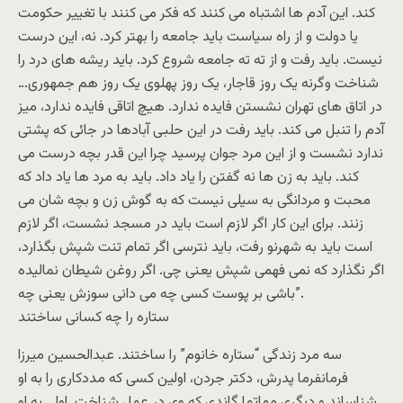
کند. این آدم ها اشتباه می کنند که فکر می کنند با تغییر حکومت
یا دولت و از راه سیاست باید جامعه را بهتر کرد. نه، این درست
نیست. باید رفت و از ته ته جامعه شروع کرد. باید ریشه های درد را
شناخت وگرنه یک روز قاجار، یک روز پهلوی یک روز هم جمهوری…
در اتاق های تهران نشستن فایده ندارد. هیچ اتاقی فایده ندارد، میز
آدم را تنبل می کند. باید رفت در این حلبی آبادها در جائی که پشتی
ندارد نشست و از این مرد جوان پرسید چرا این قدر بچه درست می
کند. باید به زن ها نه گفتن را یاد داد. باید به مرد ها یاد داد که
محبت و مردانگی به سیلی نیست که به گوش زن و بچه شان می
زنند. برای این کار اگر لازم است باید در مسجد نشست، اگر لازم
است باید به شهرنو رفت، باید نترسی اگر تمام تنت شپش بگذارد،
اگر نگذارد که نمی فهمی شپش یعنی چی. اگر روغن شیطان نمالیده
باشی بر پوست کسی چه می دانی سوزش یعنی چه”.
ستاره را چه کسانی ساختند
سه مرد زندگی “ستاره خانوم” را ساختند. عبدالحسین میرزا
فرمانفرما پدرش، دکتر جردن، اولین کسی که مددکاری را به او
شناساند و دیگری مهاتما گاندی که وی در عمل شناخت. اولی به او