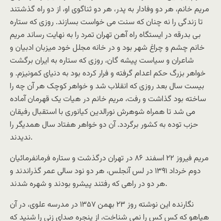
مریم خانم، هر دو وفادار به پدر، هر دو ثناگوی او، از دو راه گذشتند
تا زندگی را نه چنان که سنت می خواست بسازند. روزی که ستاره
بی بدرقه در ایستگاه راه آهن تهران تمرد را به نهایت رساند مریم
خانم چشم و چراغ شهر بود و در خانه مجلل خود میزبان ادبیان و
شاعران و سیاست پیشه گان، روزی که ستاره به ایران برگشت
خواهر بزرگ حکم اعدام گرفته و فرار کرده بود به دنیای کمونیزم. و
بیست سال بعد روزی که انقلاب شد و خواهر کوچک هر آن چه را
ساخته بود گذاشت و رفت، مریم خانم در هیات یک قهرمان آماده
می شد تا همراه شوهرش نورالدین کیانوری با استقبال رفیقان
حزب توده به کشور برگردد. آن دو خواهر هفتاد سال همدیگر را
ندیدند.
مریم فیروز ۲۲ اسفند ۸۶ در تهران درگذشت و ستاره فرمانفرمائیان
دوم خرداد ۱۳۹۱ در لس آنجلس، هر دو نود سالی عمر گذراندند و
هر دو در راهی که رفتند پیشرو بودند و شهره شدند.
نگارنده این نوشته روز ۲۳ بهمن ۱۳۵۷ در مدرسه علوی، در آن
هیاهو که کس کس را نمی شناخت، از پنجره صدای زنی را شنید که