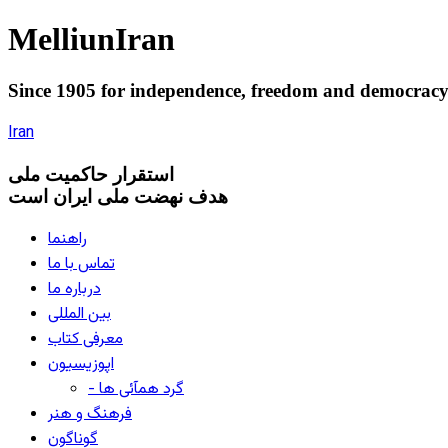
Melliun
Iran
Since 1905 for
independence
,
freedom
and
democrac
Iran
استقرار
حاکميت ملی
هدف نهضت ملی ایران است
راهنما
تماس با ما
درباره ما
بین المللی
معرفی کتاب
اپوزیسیون
- گرد همآئی ها
فرهنگ و هنر
گوناگون