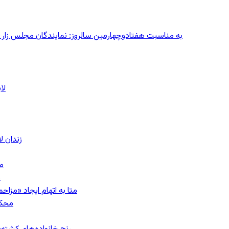
به مناسبت هفتادوچهارمین سالروز: نمایندگان مجلس زار می‌زدند/ تهران در آتش؛ ۳۰ تیر
لا
زندان 
مشهد؛ ۲۰
ب
متا به اتهام ایجاد «مزاحمت عمومی»
محکومیت