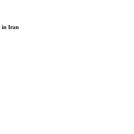
y
in
Iran