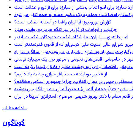
شدگان اعتراضات؛ از پلمب کسب‌وکارها تا ممنوعیت حضور بر مزار
: مبارزه برای لغو اعدام بخشی از مبارزه برای آزادی و عدالت است
و پاکستان امضا شد؛ حمله به یک عضو، حمله به همه تلقی می‌شود
گزارش یورونیوز؛ آیا ایران واقعا در آستانه انقلاب است؟
جزئیات و ابهامات توافق بر سر تنگه هرمز به روایت رویترز
امیر طاهری – ایران: نمایشگاه شکست‌خوردگان شکست‌ناپذیر
بیری شورای عالی امنیت ملی؛ کرسی‌ای که از قانون قدرتمندتر است
برگزاری مراسم یادبود شاپور بختیار در سی‌وپنجمین سالگرد قتل او
هر در خاموشی؛ قبض‌های نجومی و موتور برق یک میلیارد تومانی
رمانی، اقتصاد ایران را به بهشت مافیا و دلالان تبدیل کرده است
از «خیبر یونایتد» محمدباقر خرازی چه به یاد داریم؟
صطفی رحیمی در دوران انقلاب: چرا با جمهوری اسلامی مخالفم؟
اب ضرورت (ترجمه از آلمانی) + متن آلمانی + متن انگلیسی نوشته
ائم مقام با دکتر بهروز شریفی؛ موضوع: استراتژی امریکا در ایران
ادامه مطالب...
گوناگون