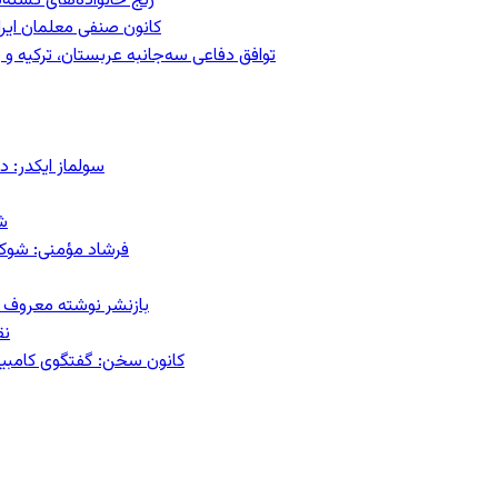
رنج خانواده‌های کشته‌
کانون صنفی معلمان ایران
توافق دفاعی سه‌جانبه عربستان، ترکیه 
سولماز ایکدر: د
ش
فرشاد مؤمنی: شوک‌د
بازنشر نوشته معروف م
نق
کانون سخن: گفتگوی کامبیز ق