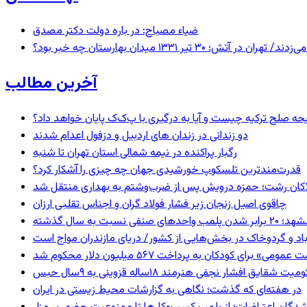
ضیاء مصباح: در باره دولت دکتر مصدق
 ۱۳۳۱ میدان بهارستان چه خبر بود؟
آخرین مطالب
یحه صلح ترکیه چیست و آیا به درگیری با پ‌ک‌ک پایان خواهد داد؟
دو زندانی در زندان های اردبیل و دزفول اعدام شدند
رگبار پراکنده در نیمه شمالی استان تهران تا شنبه
قدرت‌مندترین تلسکوپ خورشیدی جهان چه چیزی را آشکار کرد؟
لاکان رشت؛ حمزه درویش پس از ضرب‌وشتم به بهداری منتقل شد
چاقوی اصیل زنجان زیر فشار فولاد گران و اجناس تقلبی ارزان
 برابر شدن پلمب واحدهای صنفی نسبت به سال گذشته
اد و گردوخاک در بخش‌هایی از کشور/ دریای مازندران مواج است
 برای کودکان به پرداخت ۵۶۷ میلیون دلار محکوم شد
 شقایق افشار نجفی هنرمند ۱۸ساله قزوینی به ۹سال حبس
در هفته‌ای که گذشت؛ نگاهی به گزارشات محیط زیستی در ایران