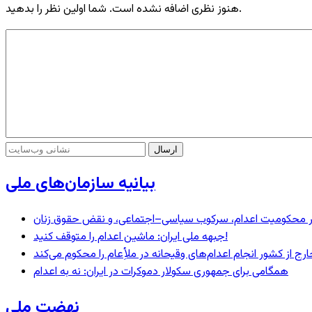
هنوز نظری اضافه نشده است. شما اولین نظر را بدهید.
بیانیه سازمان‌های ملی
– در محکومیت اعدام، سرکوب سیاسی–اجتماعی، و نقض حقوق زنان
جبهه ملی ایران: ماشین اعدام را متوقف کنید!
رج از کشور انجام اعدام‌های وقیحانه در ملأِعام را محکوم می‌کند
همگامی برای جمهوری سکولار دموکرات در ایران: نه به اعدام
نهضت ملی