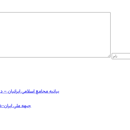
بیانیه مجامع اسلامی ایرانیان 
جبهه ملی ایران-خا