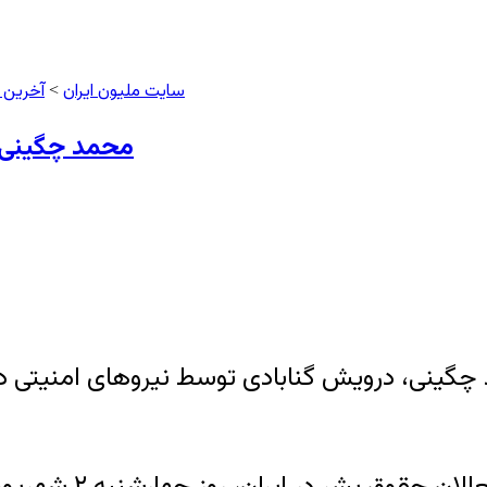
سایت ملیون ایران
آخرین 
>
محمد چگینی 
وز چهارشنبه ۲ شهریور، محمد چگینی، درویش گنابادی توسط نیروه