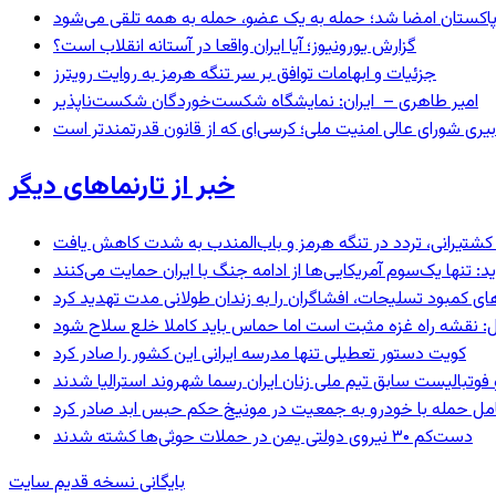
و پاکستان امضا شد؛ حمله به یک عضو، حمله به همه تلقی می‌شود
گزارش یورونیوز؛ آیا ایران واقعا در آستانه انقلاب است؟
جزئیات و ابهامات توافق بر سر تنگه هرمز به روایت رویترز
امیر طاهری – ایران: نمایشگاه شکست‌خوردگان شکست‌ناپذیر
بیری شورای عالی امنیت ملی؛ کرسی‌ای که از قانون قدرتمندتر است
خبر از تارنماهای دیگر
ای کشتیرانی، تردد در تنگه هرمز و باب‌المندب به شدت کاهش یافت
 تنها یک‌سوم آمریکایی‌ها از ادامه جنگ با ایران حمایت می‌کنند
های کمبود تسلیحات، افشاگران را به زندان طولانی مدت تهدید کرد
: نقشه راه غزه مثبت است اما حماس باید کاملا خلع سلاح شود
کویت دستور تعطیلی تنها مدرسه ایرانی این کشور را صادر کرد
 فوتبالیست سابق تیم ملی زنان ایران رسما شهروند استرالیا شدند
عامل حمله با خودرو به جمعیت در مونیخ حکم حبس ابد صادر کرد
دست‌کم ۳۰ نیروی دولتی یمن در حملات حوثی‌ها کشته شدند
بایگانی نسخه قدیم سایت