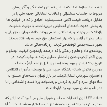
«به جراید اجازه‌ندادند که اسامی نامزدان نمایندگی و آگهی‌های
مربوط به جلسات سخنرانی و اعلانات انتخاباتی جبهه ملی را در
مقابل دریافت قیمت آگهی منتشرسازند. افرادی را که در خیابان ها
به پخش دعوت‌نامه‌های انتخاباتی می‌پرداختند با نهایت خشونت
بازداشت می‌کردند و به کلانتری ها می‌بردند. دانشجویان و بازاریان و
سایر مبارزان آزادی را که برای استیفای حق خود به راه افتاده‌بودند
بطور دسته‌جمعی توقیف‌می‌کردند. روزنامه‌هائی مانند
روزنامه‌ی
داد
و
علم و زندگی
را که درصدد بازنمودن کیفیت اوضاع و
بیان افکار آزادیخواهان و انتشار حقایق برآمدند توقیف‌کردند. در
تاریخ یکشنبه نهم بهمن‌ماه (سه روز قبل از اخذ آراء) برخلاف
موازین قانونی شبانه باشگاه جبهه ملی را بوسیله مأموران انتظامی
و افسران شهربانی اشغال‌کردند. در بازار تهران دسته‌های مسلح به
سلاحهای سرد و گرم به گردش و رفت‌وآمد پرداختند و اشخاص را با
ذکر نام و نشان مورد تهدید قراردادند.»
«ماده ۴۴ قانون انتخابات مجلس شورای ملی می‌گوید “انتخاباتی که
مبنی بر تهدید یا تطمیع بوده‌باشد از درجه اعتبار ساقط است ‌…” آیا