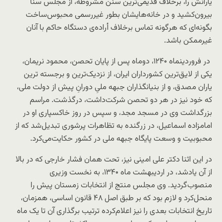
یارانش را، برخلاف قدیمی‌ترین سنن مشروطه، از مجلس سنا
بیرون‌کشید و در خانه‌هایشان بطور غیررسمی محبوس‌ساخت
بگونه‌ای که هرگونه تماس برخلاف أراده‌ی دستگاه حاکم با آنان
غیرممکن باشد.
در فروردینماه ۱۲۴۰، دوماه پس از پایان تحصن، محمود نریمان،
یکی از لایق‌ترین کشورداران ایران، از نزدیک‌ترین و برجسته ترین
یاران مصدق، و از بنیانگذاران جبهه ملیِ دورانِ پیش از دولت ملی،
که خود نیز در هر دو تحصن شرکت‌داشت، درگذشت. مراسم
بزرگداشت وی در مسجد مجد، و سپس در روز خاکسپاری او در
امامزاده اسماعیل، در زرگنده به تظاهرات پرشوری تبدیل‌شد که از
محبوبیت و وسعت پایگاه جبهه ملی در کشور حکایت‌می‌کرد.
در این اثنا دکتر علی امینی نیز، تحت همان فشار خارجی که در بالا
از آن یادشد، در اردیبهشت ماه ۱۳۴۰، به نخست وزیری
منصوب‌گردید. وی مجلس منتج از انتخابات زمستان پیش را
منحل‌کرد و لازم بود که بر طبق اصل ۴۸ قانون اساسی، همزمان،
تاریخ انتخابات بعدی را نیز اعلام‌کرده ترتیب برگذاری آن تا یک ماه