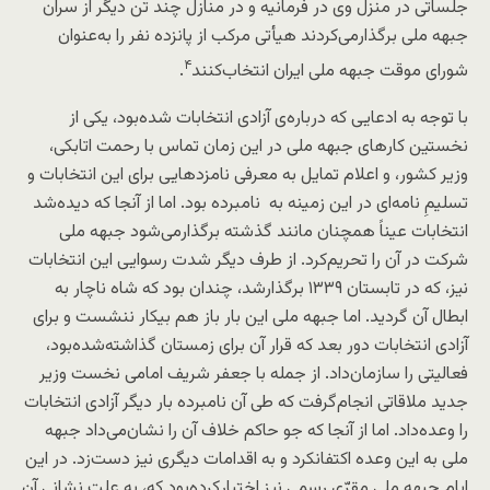
جلساتی در منزل وی در فرمانیه و در منازل چند تن دیگر از سران
جبهه ملی برگذارمی‌کردند هیأتی مرکب از پانزده نفر را به‌عنوان
۴
شورای موقت جبهه ملی ایران انتخاب‌کنند
.
با توجه به ادعایی که درباره‌ی آزادی انتخابات شده‌بود، یکی از
نخستین کارهای جبهه ملی در این زمان تماس با رحمت اتابکی،
وزیر کشور، و اعلام تمایل به معرفی نامزدهایی برای این انتخابات و
تسلیمِ نامه‌ای در این زمینه به نامبرده بود. اما از آنجا که دیده‌شد
انتخابات عیناً همچنان مانند گذشته برگذارمی‌شود جبهه ملی
شرکت در آن را تحریم‌کرد. از طرف دیگر شدت رسوایی این انتخابات
نیز، که در تابستان ۱۳۳۹ برگذارشد، چندان بود که شاه ناچار به
ابطال آن گردید. اما جبهه ملی این بار باز هم بیکار ننشست و برای
آزادی انتخابات دور بعد که قرار آن برای زمستان گذاشته‌شده‌بود،
فعالیتی را سازمان‌داد. از جمله با جعفر شریف امامی نخست وزیر
جدید ملاقاتی انجام‌گرفت که طی آن نامبرده بار دیگر آزادی انتخابات
را وعده‌داد. اما از آنجا که جو حاکم خلاف آن را نشان‌می‌داد جبهه
ملی به این وعده اکتفانکرد و به اقدامات دیگری نیز دست‌زد. در این
ایام جبهه ملی مقرّی رسمی نیز اختیار‌کرده‌بود که، به علت نشانی آن