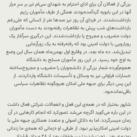
بزرگی از فعالان آن برای ادای احترام به شهدای سی‌ام تیر بر سرِ مزار
آنها در ابن بابویه گردآمده‌بودند همگی از طرف مأموران رژیم
بازداشت‌شدند. در فردای آن روز نیز صدها نفر از کسانی که علی‌رغم
بازداشت‌های شب پیش به تظاهرات رفته‌بودند به دست مأموران
دولت مضروب و مجروح یا بازداشت‌شدند. این درگیری سرآغاز یک
رویارویی با دولت امینی بود که رفته‌رفته به یک زورآزمایی
تبدیل‌شد. ده ماه بعد، در وقایع اول بهمن‌ماه همان سال این وضع
به اوج خود رسید. در این روز مأموران مسلح به دانشگاه
هجوم‌آورده شمار بزرگی از دانشجویان را مضروب و مجروح‌ساخته
خسارات فراوانی نیز به وسائل و تأسیسات دانشگاه وارد‌کردند. از
این پس دیگر برای جبهه ملی امکان هیچگونه تظاهرات سیاسی
باقی‌نمانده‌بود.
شاپور بختیار که در همه‌ی این فعل و انفعالات شرکتی فعال داشت
در این باره می‌گوید اگرچه می‌شد تصورکرد که انجام کارهایی در آن
زمان میسرگردد، اما به دلائل اصولی و متعدد همکاری جبهه ملی با
دولت امینی امکان‌پذیر نبود. از طرفی، او «زمانی که همه‌ی ما زندانی
بودیم»، یعنی تحت شدیدترین خفقان بعد از ۲۸ مرداد، قرارداد