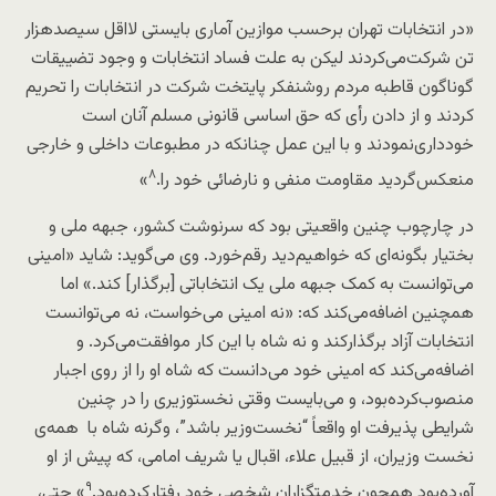
«در انتخابات تهران برحسب موازین آماری بایستی لااقل سیصدهزار
تن شرکت‌می‌کردند لیکن به علت فساد انتخابات و وجود تضییقات
گوناگون قاطبه مردم روشنفکر پایتخت شرکت در انتخابات را تحریم
کردند و از دادن رأی که حق اساسی قانونی مسلم آنان است
خودداری‌نمودند و با این عمل چنانکه در مطبوعات داخلی و خارجی
۸
منعکس‌گردید مقاومت منفی و نارضائی خود را.
»
در چارچوب چنین واقعیتی بود که سرنوشت کشور، جبهه ملی و
بختیار بگونه‌ای که خواهیم‌دید رقم‌خورد. وی می‌گوید: شاید «امینی
می‌توانست به کمک جبهه ملی یک انتخاباتی [برگذار] کند.» اما
همچنین اضافه‌می‌کند که: «نه امینی می‌خواست، نه می‌توانست
انتخابات آزاد برگذارکند و نه شاه با این کار موافقت‌می‌کرد. و
اضافه‌می‌کند که امینی خود می‌دانست که شاه او را از روی اجبار
منصوب‌کرده‌بود، و می‌بایست وقتی نخستوزیری را در چنین
شرایطی پذیرفت او واقعاً “نخست‌وزیر باشد”، وگرنه شاه با همه‌ی
نخست وزیران، از قبیل علاء، اقبال یا شریف امامی، که پیش از او
۹
آورده‌بود همچون خدمتگزاران شخصی خود رفتار‌کرده‌بود.
» حتی،