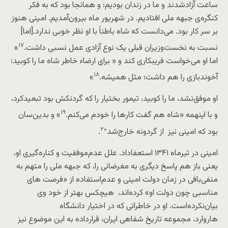
ساعت آزادشدند و ما در زندان بودیم؛ و همانجا بود که به فکر
کنگره‌ی جبهه ملی افتادیم. در شهریور ماه بیرون‌آمدیم. امینی هنوز
بر سر کار بود. می‌دانست که شاه باطناً با او نظر خوبی ندارد.[اما]
۱۷
نسبت به نخست‌وزیران قبلی یک نوع آزادی عمل نسبی داشت.
»
اما او می‌خواست فریبکاری کند و « برای ارضاء خاطر شاه ما را کوبید؛
۱۸
آخوندبازی را هم داشت؛ مثل همیشه.
»
او موفق‌نشد، ما را کوبید، تیمور بختیار را که گردنکش بود تبعید‌کرد،
۱۹
و با اینهمه «شاه هم گفت کارها را خودم می‌کنم.
» و بدین‌سان
۲۰
بود که امینی نیز از گردونه خارج‌شد
.
امینی در تیرماه ۱۳۴۱ استعفاداد. علل عدم‌موفقیت و کناره‌گیری او،
یعنی باز هم پاسخ دیگری به مغرضانی را، که جبهه ملی را متهم به
منفی‌بافی در زمان دولت امینی و عدم‌استفاده از «فرصت های
مناسبی چون دولت او» کرده‌اند، هیچکس بهتر از خود وی
بیان‌نکرده‌است. او در خاطراتی که در اختیار دانشگاه
هاروارد،
مجموعه تاریخ شفاهی ایران
، قرارداده به این موضوع نیز