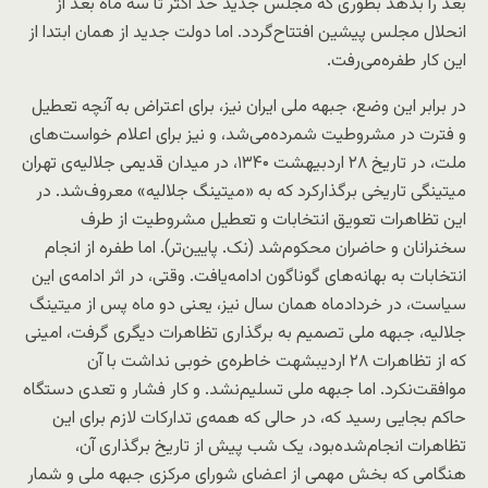
بعد را بدهد بطوری که مجلس جدید حد اکثر تا سه ماه بعد از
انحلال مجلس پیشین افتتاح‌گردد. اما دولت جدید از همان ابتدا از
این کار طفره‌می‌رفت.
در برابر این وضع، جبهه ملی ایران نیز، برای اعتراض به آنچه تعطیل
و فترت در مشروطیت شمرده‌می‌شد، و نیز برای اعلام خواست‌های
ملت، در تاریخ ۲۸ اردبیهشت ۱۳۴۰، در میدان قدیمی جلالیه‌ی تهران
میتینگی تاریخی برگذارکرد که به «میتینگ جلالیه» معروف‌شد. در
این تظاهرات تعویق انتخابات و تعطیل مشروطیت از طرف
سخنرانان و حاضران محکوم‌شد (نک. پایین‌تر). اما طفره از انجام
انتخابات به ‌بهانه‌های گوناگون ادامه‌یافت. وقتی، در اثر ادامه‌ی این
سیاست، در خردادماه همان سال نیز، یعنی دو ماه پس از میتینگ
جلالیه، جبهه ملی تصمیم به برگذاری تظاهرات دیگری گرفت، امینی
که از تظاهرات ۲۸ اردیبشهت خاطره‌ی خوبی نداشت با آن
موافقت‌نکرد. اما جبهه ملی تسلیم‌نشد. و کار فشار و تعدی دستگاه
حاکم بجایی رسید که، در حالی که همه‌ی تدارکات لازم برای این
تظاهرات انجام‌شده‌بود، یک شب پیش از تاریخ برگذاری آن،
هنگامی که بخش مهمی از اعضای شورای مرکزی جبهه ملی و شمار