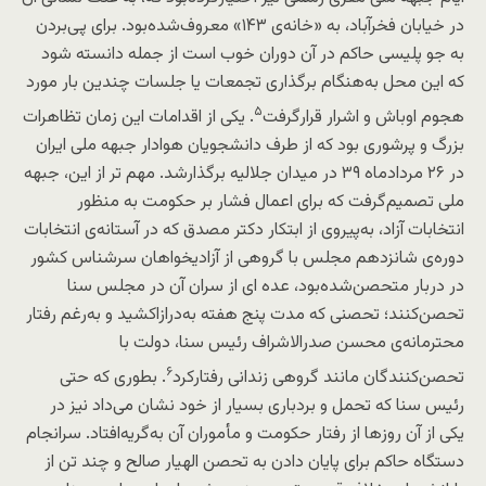
در خیابان فخرآباد، به «خانه‌ی ١۴٣» معروف‌شده‌بود. برای پی‌بردن
به جو پلیسی حاکم در آن دوران خوب است از جمله دانسته شود
که این محل به‌هنگام برگذاری تجمعات یا جلسات چندین بار مورد
۵
هجوم اوباش و اشرار قرارگرفت
. یکی از اقدامات این زمان تظاهرات
بزرگ و پرشوری بود که از طرف دانشجویان هوادار جبهه ملی ایران
در ۲۶ مردادماه ۳۹ در میدان جلالیه برگذارشد. مهم تر از این، جبهه
ملی تصمیم‌گرفت که برای اعمال فشار بر حکومت به منظور
انتخابات آزاد، به‌پیروی از ابتکار دکتر مصدق که در آستانه‌ی انتخابات
دوره‌ی شانزدهم مجلس با گروهی از آزادیخواهان سرشناس کشور
در دربار متحصن‌شده‌بود، عده ای از سران آن در مجلس سنا
تحصن‌کنند؛ تحصنی که مدت پنج هفته به‌درازاکشید و به‌رغم رفتار
محترمانه‌ی محسن صدرالاشراف رئیس سنا، دولت با
۶
تحصن‌کنندگان مانند گروهی زندانی رفتارکرد
. بطوری که حتی
رئیس سنا که تحمل و بردباری بسیار از خود نشان می‌داد نیز در
یکی از آن روزها از رفتار حکومت و مأموران آن به‌گریه‌افتاد. سرانجام
دستگاه حاکم برای پایان دادن به تحصن الهیار صالح و چند تن از