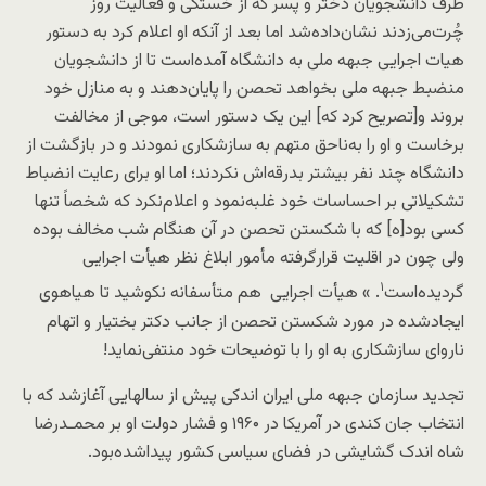
طرف دانشجویان دختر و پسر که از خستگی و فعالیت روز
چُرت‌می‌زدند نشان‌داده‌شد اما بعد از آنکه او اعلام کرد به دستور
هیات اجرایی جبهه ملی به دانشگاه آمده‌است تا از دانشجویان
منضبط جبهه ملی بخواهد تحصن را پایان‌دهند و به منازل خود
بروند و[تصریح کرد که] این یک دستور است، موجی از مخالفت
برخاست و او را به‌ناحق متهم به سازشکاری نمودند و در بازگشت از
دانشگاه چند نفر بیشتر بدرقه‌اش نکردند؛ اما او برای رعایت انضباط
تشکیلاتی بر احساسات خود غلبه‌نمود و اعلام‌نکرد که شخصاً تنها
کسی بود[ه] که با شکستن تحصن در آن هنگام شب مخالف بوده
ولی چون در اقلیت قرارگرفته مأمور ابلاغ نظر هیأت اجرایی
۱
گردیده‌است
. » هیأت اجرایی هم متأسفانه نکوشید تا هیاهوی
ایجادشده در مورد شکستن تحصن از جانب دکتر بختیار و اتهام
ناروای سازشکاری به او را با توضیحات خود منتفی‌نماید!
تجدید سازمان جبهه ملی ایران اندکی پیش از سالهایی آغازشد که با
انتخاب جان کندی در آمریکا در ۱۹۶۰ و فشار دولت او بر محمـدرضا
شاه اندک گشایشی در فضای سیاسی کشور پیداشده‌بود.