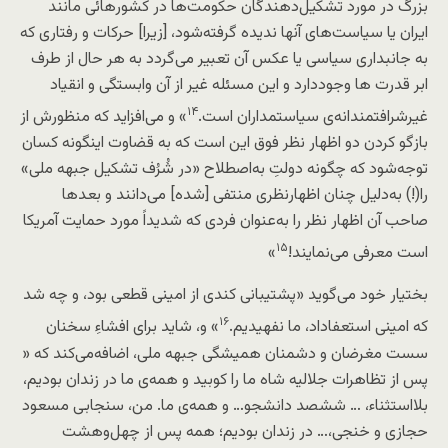
بزرگ در مورد تشکیل‌دهندگان حکومت‌ها در کشورهائی مانند
ایران یا سیاست‌های آنها ندیده گرفته‌شود، [زیرا] حرکات و رفتاری که
به جانبداری سیاسی یا عکس آن تعبیر می‌گردد به هر حال از طرف
ابر قدرت ها وجوددارد و این مسئله غیر از آن وابستگی و انقیاد
۱۴
غیرشرافتمندانه‌ی سیاستمداران است.
» و می‌افزاید که منظورش از
بازگو کردن دو اظهار نظر فوق این است که به قضاوت اینگونه کسان
توجه‌شود که چگونه دولتِ به‌اصطلاح «در شُرُف تشکیل جبهه ملی»
را(!) به‌دلیل چنان اظهارنظری منتفی [شده] می‌دانند و بعدها
صاحب آن اظهار نظر را به‌عنوان فردی که شدیداً مورد حمایت آمریکا
۱۵
است معرفی می‌نمایند!
»
بختیار خود می‌گوید «پشتیبانی کندی از امینی قطعی بود، و چه شد
۱۶
که امینی استعفاداد، ما نفهیدیم.
» و، شاید برای افشاءِ سخنان
سست مغرضان و دشمنان همیشگی جبهه ملی، اضافه‌می‌کند که «
پس از تظاهرات جلالیه شاه ما را کوبید و همه‌ی ما در زندان بودیم،
بلااستثناء، … ششصد دانشجو… و همه‌ی ما. من، سنجابی مسعود
حجازی و خنجی،… در زندان بودیم؛ همه پس از چهل‌وهشت