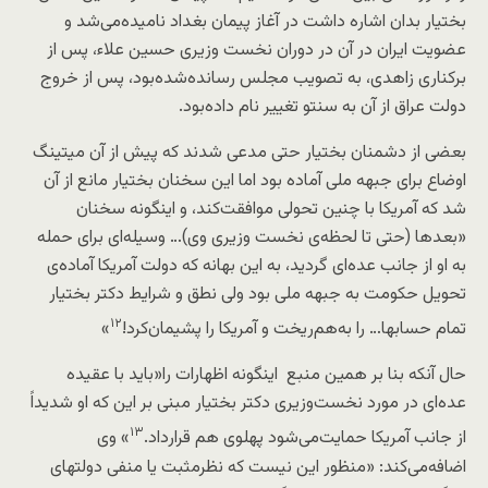
بختیار بدان اشاره داشت در آغاز پیمان
بغداد
نامیده‌می‌شد و
عضویت ایران در آن در دوران نخست وزیری حسین علاء، پس از
برکناری زاهدی، به تصویب مجلس رسانده‌شده‌بود، پس از خروج
دولت عراق از آن به
سنتو
تغییر نام داده‌بود.
بعضی از دشمنان بختیار حتی مدعی شدند که پیش از آن میتینگ
اوضاع برای جبهه ملی آماده بود اما این سخنان بختیار مانع از آن
شد که آمریکا با چنین تحولی موافقت‌کند، و اینگونه سخنان
«بعدها (حتی تا لحظه‌ی نخست وزیری وی)… وسیله‌ای برای حمله
به او از جانب عده‌ای گردید، به این بهانه که دولت آمریکا آماده‌ی
تحویل حکومت به جبهه ملی بود ولی نطق و شرایط دکتر بختیار
۱۲
تمام حسابها… را به‌هم‌ریخت و آمریکا را پشیمان‌کرد!
»
حال آنکه بنا بر همین منبع اینگونه اظهارات را«باید با عقیده
عده‌ای در مورد نخست‌وزیری دکتر بختیار مبنی بر این که او شدیداً
۱۳
از جانب آمریکا حمایت‌می‌شود پهلوی هم قرارداد.
» وی
اضافه‌می‌کند: «منظور این نیست که نظرمثبت یا منفی دولتهای