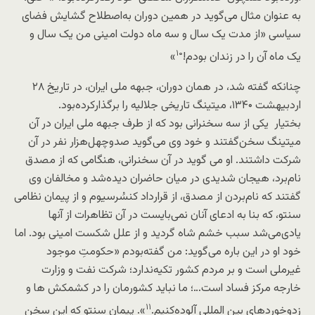
به عنوان مثال می‌گوید در همین دوران به‌اصطلاح گشایش فضای
سیاسی «از مدت یک سال و سه ماه دولت امینی من یک سال و
۱۰
یک ماه آن را در زندان بودم!
»
چنانکه گفته شد، در همان دوران، جبهه ملی ایران، در تاریخ ۲۸
اردبیهشت ۱۳۴۰، میتینگ تاریخی جلالیه را برگذارکرده‌بود.
بختیار یکی از سه سخنرانی بود که از طرف جبهه ملی ایران در آن
میتینگ سخن‌گفتند و خود وی می‌گوید صدوچهل‌هزار نفر در آن
شرکت داشتند. او می گوید در آن سخنرانی، هنگامی که از مصدق
نام‌برد، هیجان شدیدی در میان حاضران دیده‌شد و مخالفان وی
گفتند که نام‌بردن از مصدق، از قرارداد کنسُرسیوم و از پیمان نظامی
سنتو، که بنا به ادعای آنان نمی‌بایست در آن تظاهرات از آنها
یادی‌می‌شد سبب خشم شاه گردید و از علل شکست امینی بود. اما
خود او در این باره می‌گوید: من گفته‌بودم «حکومتِ موجود
غیرملی است و بر مردم کشور تکیه‌ندارد؛ شرکت نفت و وزارت
خارجه مرکز فساد است…؛ ما نباید کشورمان را در کشمکش ها و
۱۱
زدوخوردهای بین المللی آلوده‌کنیم.
». پیمان
سنتو
که این سخن