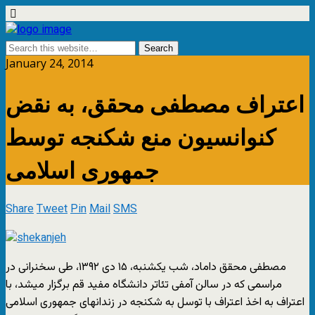
January 24, 2014
اعتراف مصطفى محقق، به نقض
کنوانسیون منع شکنجه توسط
جمهوری اسلامی
Share
Tweet
Pin
Mail
SMS
مصطفى محقق داماد، شب يکشنبه، ١۵ دى ١٣۹٢، طى سخنرانى در
مراسمى که در سالن آمفى تئاتر دانشگاه مفيد قم برگزار ميشد، با
اعتراف به اخذ اعتراف با توسل به شکنجه در زندانهاى جمهورى اسلامى