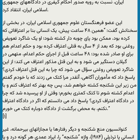
ايران، نسبت به رويه صدور احکام کيفرى در دادگاههاى جمهورى
اسلامى ايران، انتقاد کرد.
اين عضو فرهنگستان علوم جمهورى اسلامى ايران، در بخشى از
سخنانش گفت: “همين ۴٨ ساعت پيش، يک انسانى بنا بر اعترافاتى که
کرده بود، ممکن بود پاى چوبه دار کشته شود؛ او يک شاگرد تعويض
روغنى بود که بعد از ۴ سال به قتلى اعتراف کرده بود و حکم اعدام هم
براى او صادر شده بود؛ ۴٨ ساعت قبل از اجراى حکم اعدام، متهمى در
گيلان دستگير مى شود و به اين قتل مذکور اعتراف مى کند؛ از اين
شاگرد تعويض روغنى سؤال مى شود که چرا به اين قتل اعتراف کردى؟
پاسخ داد که مأموران آگاهى، آنقدر مرا کتک مى زدند که با خودم گفتم
من زير اين شکنجه کشته خواهم شد، پس چه بهتر که اعتراف کنم و با
اعدام کشته شوم تا کتک کمترى بخورم؛ وقتى از او پرسيده شد که چرا
در دادگاه اعتراف کردى؟ پاسخ داد مى دانستم که اگر در دادگاه اعتراف
نکنم، به محض برگشت از دادگاه دوباره کتک مى خورم.”
[١]
کنوانسيون منع شکنجه و ديگر رفتارها يا مجازاتهاى بيرحمانه، غير
انسانى يا ترذيلى (١۹٨۴)، واژه “شکنجه” را، ايراد عمدى هر گونه درد و يا