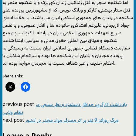
اما شکنجه منجر به قتل زندانیان زندان کهريزک و یا شکنجه منجر به
قتل ستار بهشتى، کارگر و وبلاگ نويس، که از مشهورترين پرونده هاى
شکنجه در زندان هاى جمهورى اسلامى ايران مى باشند، بر خلاف ادعاى
جواد لاريجانى، عليرغم افشاگرى خانواده ها و افکار عمومى، و با نقض
صريح تعهدات جمهورى اسلامى ايران در رابطه با کنوانسيون منع
شکنجه و ميثاق بين المللى حقوق مدنى و سياسى؛ ابتدا شاهد
مقاومت دستگاه قضايى جمهورى اسلامى ايران نسبت به رسيدگى به
پرونده مجريان و بانيان اين شکنجه ها بوده و سرانجام شاکيان با
احکام خفيف و غير شفاف نسبت به مجرمان مواجه بوده اند.
Share this:
previous post
یادداشت کارگری: حداقل دستمزد و نظر سنجی در
نظام ولایی
next post
مرگ روزانه 9 نفر بر اثر مصرف مواد مخدر در کشور
Leave a Reply