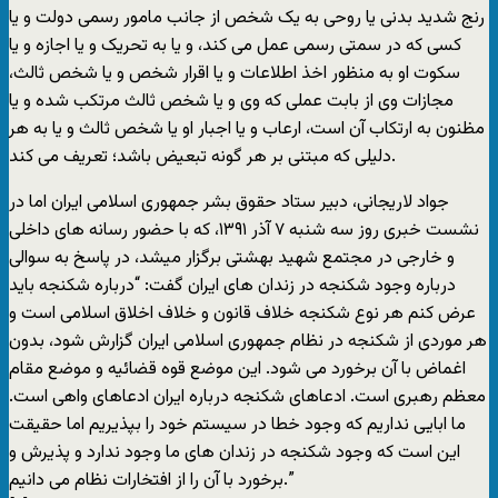
رنج شديد بدنى يا روحى به يک شخص از جانب مامور رسمى دولت و يا
کسى که در سمتى رسمى عمل مى کند، و يا به تحريک و يا اجازه و يا
سکوت او به منظور اخذ اطلاعات و يا اقرار شخص و يا شخص ثالث،
مجازات وى از بابت عملى که وى و يا شخص ثالث مرتکب شده و يا
مظنون به ارتکاب آن است، ارعاب و يا اجبار او يا شخص ثالث و يا به هر
دليلى که مبتنى بر هر گونه تبعيض باشد؛ تعريف مى کند.
جواد لاريجانى، دبير ستاد حقوق بشر جمهورى اسلامى ايران اما در
نشست خبرى روز سه شنبه ۷ آذر ١٣۹١، که با حضور رسانه هاى داخلى
و خارجى در مجتمع شهيد بهشتى برگزار ميشد، در پاسخ به سوالى
درباره وجود شکنجه در زندان هاى ايران گفت: “درباره شکنجه بايد
عرض کنم هر نوع شکنجه خلاف قانون و خلاف اخلاق اسلامى است و
هر موردى از شکنجه در نظام جمهورى اسلامى ايران گزارش شود، بدون
اغماض با آن برخورد مى شود. اين موضع قوه قضائيه و موضع مقام
معظم رهبرى است. ادعاهاى شکنجه درباره ايران ادعاهاى واهى است.
ما ابايى نداريم که وجود خطا در سيستم خود را بپذيريم اما حقيقت
اين است که وجود شکنجه در زندان هاى ما وجود ندارد و پذيرش و
برخورد با آن را از افتخارات نظام مى دانيم.”