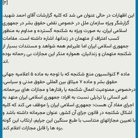
[٢]
اين اظهارات در حالى عنوان مى شد که کليه گزارشات آقاى احمد شهيد،
گزارشگر ويژه سازمان ملل در خصوص نقض حقوق بشر در جمهورى
اسلامى ايران، به صورت ويژه به شکنجه گسترده و مداوم به منظور
کسب اعتراف از متهمان در زندانها، اشاره داشته است. مقامات
جمهورى اسلامى ايران اما عليرغم همه شواهد و مستندات بسيار از
شکنجه متهمان و زندانيان، همواره منکر اين مجازات بى رحمانه بوده
اند.
ماده ۴ کنوانسيون منع شکنجه که با توجه به ماده ۵ اعلاميه جهانى
حقوق بشر و ماده ٧ ميثاق بين المللى حقوق مدنى و سياسى،
درخصوص ممنوعيت اعمال شکنجه يا رفتارها و مجازات هاى بيرحمانه،
غير انسانى يا ترذيلى نسبت به افراد؛ جمهورى اسلامى ايران متهد به
اجراى مفاد آن هست؛ جمهورى اسلامى ايران را موظف مى کند که کليه
اشکال شکنجه در قانون جزاى آن کشور، عنوان مجرمانه داشته باشد و
با تعيين مجازاتهاى متناسب با طبع سنگين اين جرايم، ارتکاب اين گونه
بزه ها را قابل مجازات اعلام کند.