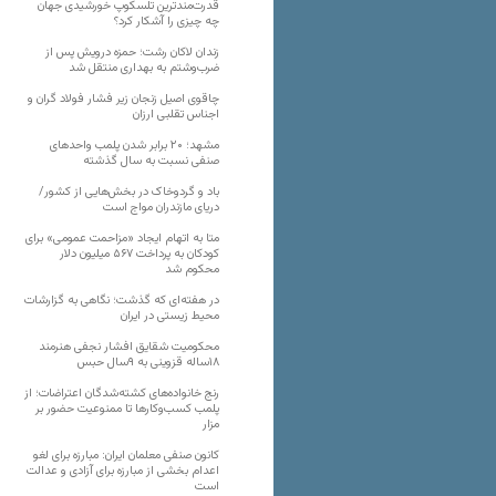
قدرت‌مندترین تلسکوپ خورشیدی جهان
چه چیزی را آشکار کرد؟
زندان لاکان رشت؛ حمزه درویش پس از
ضرب‌وشتم به بهداری منتقل شد
چاقوی اصیل زنجان زیر فشار فولاد گران و
اجناس تقلبی ارزان
مشهد؛ ۲۰ برابر شدن پلمب واحدهای
صنفی نسبت به سال گذشته
باد و گردوخاک در بخش‌هایی از کشور/
دریای مازندران مواج است
متا به اتهام ایجاد «مزاحمت عمومی» برای
کودکان به پرداخت ۵۶۷ میلیون دلار
محکوم شد
در هفته‌ای که گذشت؛ نگاهی به گزارشات
محیط زیستی در ایران
محکومیت شقایق افشار نجفی هنرمند
۱۸ساله قزوینی به ۹سال حبس
رنج خانواده‌های کشته‌شدگان اعتراضات؛ از
پلمب کسب‌وکارها تا ممنوعیت حضور بر
مزار
کانون صنفی معلمان ایران: مبارزه برای لغو
اعدام بخشی از مبارزه برای آزادی و عدالت
است