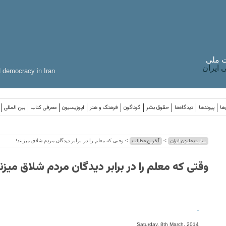
 ملی
ایران
d
democracy
in
Iran
ها
پیوندها
دیدگاه‌ها
حقوق بشر
گوناگون
فرهنگ و هنر
اپوزیسیون
معرفی کتاب
بین المللی
سایت ملیون ایران
آخرین مطالب
>
> وقتی که معلم را در برابر دیدگان مردم شلاق میزنند!
وقتی که معلم را در برابر دیدگان مردم شلاق میزنن
-
Saturday, 8th March, 2014