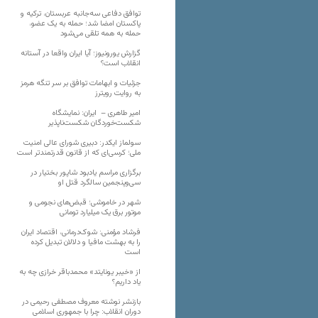
توافق دفاعی سه‌جانبه عربستان، ترکیه و
پاکستان امضا شد؛ حمله به یک عضو،
حمله به همه تلقی می‌شود
گزارش یورونیوز؛ آیا ایران واقعا در آستانه
انقلاب است؟
جزئیات و ابهامات توافق بر سر تنگه هرمز
به روایت رویترز
امیر طاهری – ایران: نمایشگاه
شکست‌خوردگان شکست‌ناپذیر
سولماز ایکدر: دبیری شورای عالی امنیت
ملی؛ کرسی‌ای که از قانون قدرتمندتر است
برگزاری مراسم یادبود شاپور بختیار در
سی‌وپنجمین سالگرد قتل او
شهر در خاموشی؛ قبض‌های نجومی و
موتور برق یک میلیارد تومانی
فرشاد مؤمنی: شوک‌درمانی، اقتصاد ایران
را به بهشت مافیا و دلالان تبدیل کرده
است
از «خیبر یونایتد» محمدباقر خرازی چه به
یاد داریم؟
بازنشر نوشته معروف مصطفی رحیمی در
دوران انقلاب: چرا با جمهوری اسلامی