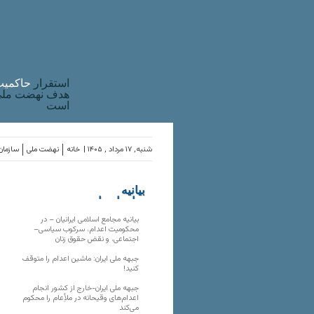
استقرار
حاکميت
هدف نهضت ملی 
است
شنبه, ۱۷ مرداد , ۱۴۰۵ |
خانه
نهضت ملی
سازمان‌
بیانیه
سازمان‌های
ملی
بیانیه مجامع اسلامی ایرانیان – در
محکومیت اعدام، سرکوب سیاسی–
اجتماعی، و نقض حقوق زنان
جبهه ملی ایران: ماشین اعدام را متوقف
کنید!
جبهه ملی ایران-خارج از کشور انجام
اعدام‌های وقیحانه در ملأِعام را محکوم
می‌کند