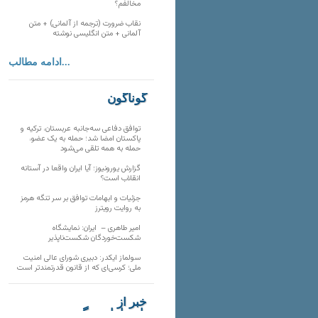
مخالفم؟
نقاب ضرورت (ترجمه از آلمانی) + متن
آلمانی + متن انگلیسی نوشته
ادامه مطالب...
گوناگون
توافق دفاعی سه‌جانبه عربستان، ترکیه و
پاکستان امضا شد؛ حمله به یک عضو،
حمله به همه تلقی می‌شود
گزارش یورونیوز؛ آیا ایران واقعا در آستانه
انقلاب است؟
جزئیات و ابهامات توافق بر سر تنگه هرمز
به روایت رویترز
امیر طاهری – ایران: نمایشگاه
شکست‌خوردگان شکست‌ناپذیر
سولماز ایکدر: دبیری شورای عالی امنیت
ملی؛ کرسی‌ای که از قانون قدرتمندتر است
خبر از
تارنماهای دیگر