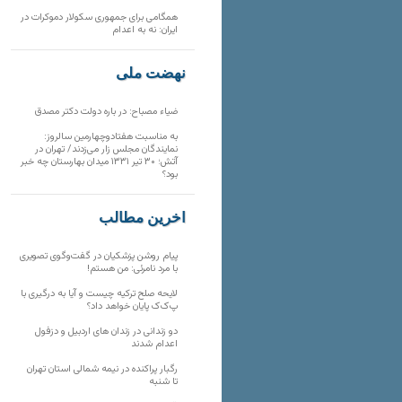
همگامی برای جمهوری سکولار دموکرات در
ایران: نه به اعدام
نهضت ملی
ضیاء مصباح: در باره دولت دکتر مصدق
به مناسبت هفتادوچهارمین سالروز:
نمایندگان مجلس زار می‌زدند/ تهران در
آتش؛ ۳۰ تیر ۱۳۳۱ میدان بهارستان چه خبر
بود؟
آخرین مطالب
پیام روشن پزشکیان در گفت‌و‌گوی تصویری
با مرد نامرئی: من هستم!
لایحه صلح ترکیه چیست و آیا به درگیری با
پ‌ک‌ک پایان خواهد داد؟
دو زندانی در زندان های اردبیل و دزفول
اعدام شدند
رگبار پراکنده در نیمه شمالی استان تهران
تا شنبه