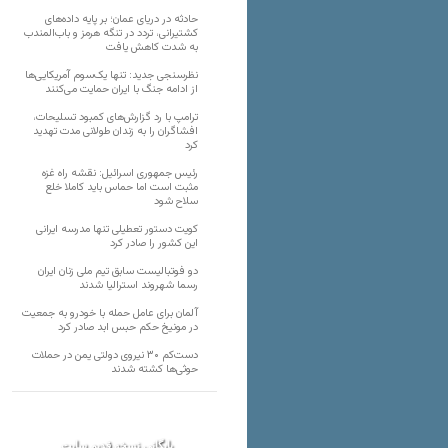
حادثه در دریای عمان؛ بر پایه داده‌های
کشتیرانی، تردد در تنگه هرمز و باب‌المندب
به شدت کاهش یافت
نظرسنجی جدید: تنها یک‌سوم آمریکایی‌ها
از ادامه جنگ با ایران حمایت می‌کنند
ترامپ با رد گزارش‌های کمبود تسلیحات،
افشاگران را به زندان طولانی مدت تهدید
کرد
رئیس‌ جمهوری اسرائیل: نقشه راه غزه
مثبت است اما حماس باید کاملا خلع
سلاح شود
کویت دستور تعطیلی تنها مدرسه ایرانی
این کشور را صادر کرد
دو فوتبالیست سابق تیم ملی زنان ایران
رسما شهروند استرالیا شدند
آلمان برای عامل حمله با خودرو به جمعیت
در مونیخ حکم حبس ابد صادر کرد
دست‌کم ۳۰ نیروی دولتی یمن در حملات
حوثی‌ها کشته شدند
بایگانی نسخه قدیم سایت