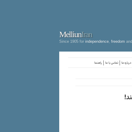
Melliun
Iran
Since 1905 for
independence
,
freedom
an
درباره ما
تماس با ما
راهنما
د!