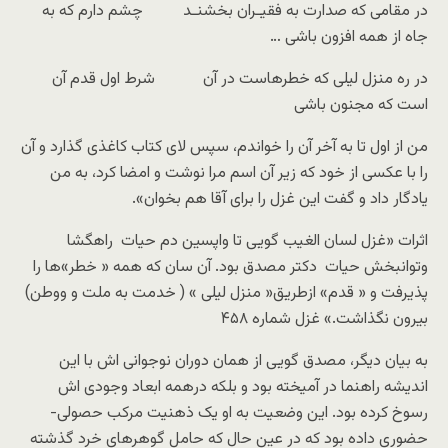
در مقامی که صدارت به فقیـران بخشنـد چشم دارم که به
جاه از همه افزون باشی …
در ره منزل لیلی که خطرهاست در آن شرط اول قدم آن
است که مجنون باشی
من از اول تا به آخر آن را خواندم، سپس لای کتاب کاغذی گذارد و‌ آن
را با عکسی از خود که زیر آن اسم مرا نوشت و امضا کرد، به من
یادگار داد و گفت این غزل را برای آقا هم بخوان».
اثرات «غزل لسان الغیب گویی تا واپسین دم حیات راهگشا
وتوانبخش حیات دکتر مصدق بود. آن سان که همه « خطر»ها را
پذیرفت و « قدم» ازطریق« منزل لیلی » ( خدمت به ملت و ووطن)
بیرون نگذاشت.» غزل شماره ۴۵۸
به بیان دیگر، مصدق گویی از همان دوران نوجوانی اش با این
اندیشه راهنما در آمیخته بود و بلکه درهمه ابعاد وجودی اش
رسوخ کرده بود. این وضعیت به او یک ذهنیت مرکب حصولی-
حضوری داده بود که در عین حال که حامل گوهرهای خرد گذشته