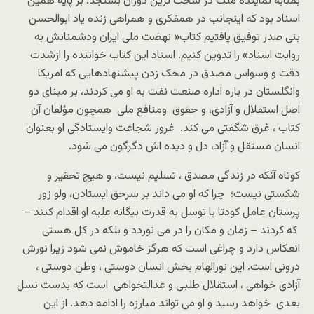
بمثابه نماینده ملت در سخت ترین دوران بسنجد. بر پایه همین
اسناد بود که اینجانب در همفکری و همراهی زنده یاد ابوالحسن
بنی صدر توفیق یافتیم کتاب« نهضت ملی ایران ودشمنانش به
روایت اسناد» را تدوین کنیم. اسناد این کتاب خواننده را ازشدت
دقت و وسواس مصدق در محک زدن پیشنهادهایی که امریکا
وانگلستان در باره اداره صنعت نفت به او می کردند، بر مبنای دو
اصل استقلال و آزادی، و حقوق ومنافع ملی همچون مؤلفان آن
کتاب ، غرق شگفتی می کند. غرور شجاعت وایستادگی او بعنوان
انسان مستقل و آزاد، دل و دیده اش دگرگون می شود.
کوتاه آنکه در زندگی مصدق ، تسلیم نیست، و هیچ تحقیر و
شکستی نیست؛ چرا که او می داند بر سرحق ایستادن، ولو زور
پرستان عامل کودتا با توسل به قدرت بیگانه علیه او اقدام کنند –
که کردند – زمان و مکان را در می نوردد و بلکه در کل هستی
انعکاس دارد و چراغی است که هرگز خاموش نمی شود زیرا نورش
درونی است. این نورالهام بخش انسان دوستی ، وطن دوستی ،
آزادی خواهی ، استقلال طلبی و عدالتخواهی است که بدست نسل
بعدی خواهد رسید و او می تواند مبارزه را ادامه دهد. از این