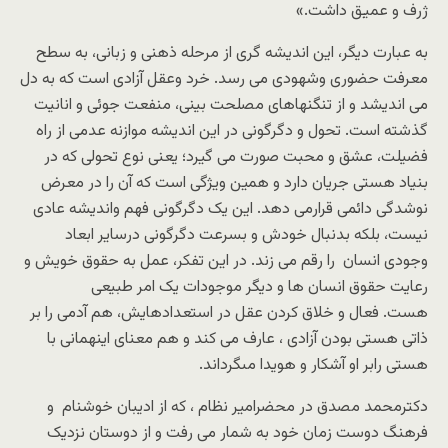
ژرف و عمیق داشت.»
به عبارت دیگر، این اندیشه گری از مرحله ذهنی و زبانی، به سطح
معرفت حضوری وشهودی می رسد. خرد وعقل آزادی است که به دل
می اندیشد و از تنگنهاهای مصلحت بینی، منفعت جوئی و انانیت
گذشته است. تحول و دگرگونی در این اندیشه موازنه عدمی از راه
فضیلت، عشق و محبت صورت می گیرد؛ یعنی نوع تحولی که در
بنیاد هستی جریان دارد و همین ویژگی است که آن را در معرض
نوشدگی دائمی قرارمی دهد. این یک دگرگونی فهم واندیشه عادی
نیست، بلکه بدنبال خودش و بسرعت دگرگونی درسایر ابعاد
وجودی انسان را رقم می زند. در این تفکر، عمل به حقوق خویش و
رعایت حقوق انسان ها و دیگر موجودات یک امر طبیعی
هست. فعال و خلاق کردن عقل در استعدادهایش، هم آدمى را بر
ذاتى هستى بودن آزادى ، عارف می کند و هم معناى اینهمانى با
هستى رابر او آشکار و هویدا مى‏گرداند.
دکترمحمد مصدق در محضرامیر نظام ، که از ادیبان خوشنام و
فرهنگ دوست زمان خود به شمار می رفت و از دوستان نزدیک