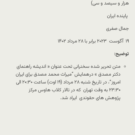
هزار و سیصد و سی)
پاینده ایران
جمال صفری
۱۹ آگوست ۲۰۲۳ برابر با ۲۸ مرداد ۱۴۰۲
توضیح:
متن تحریر شده سخنرانی تحت عنوان « اندیشه راهنمای
دکتر مصدق » درهمایش “میراث محمد مصدق برای ایران
امروز”، در تاریخ شنبه ۲۸ مرداد (۱۹ اوت) ساعت ۲۰:۳۰ الی
۲۳:۳۰ به وقت تهران که در تالار کلاب هاوس مرکز
پژوهش های حقوندی ایراد شد.