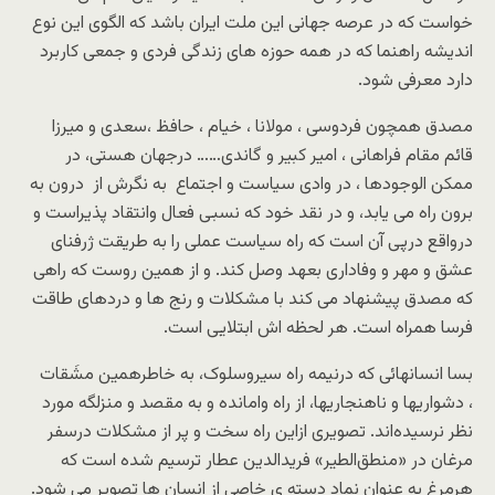
خواست که در عرصه جهانی این ملت ایران باشد که الگوی این نوع
اندیشه راهنما که در همه حوزه های زندگی فردی و جمعی کاربرد
دارد معرفی شود.
مصدق همچون فردوسی ، مولانا ، خیام ، حافظ ،سعدی و میرزا
قائم مقام فراهانی ، امیر کبیر و گاندی…… درجهان هستی، در
ممکن الوجودها ، در وادی سیاست و اجتماع به نگرش از درون به
برون راه می یابد، و در نقد خود که نسبی فعال وانتقاد پذیراست و
درواقع درپی آن است که راه سیاست عملی را به طریقت ژرفنای
عشق و مهر و وفاداری بعهد وصل کند. و از همین روست که راهی
که مصدق پیشنهاد می کند با مشکلات و رنج ها و دردهای طاقت‌
فرسا همراه است. هر لحظه اش ابتلایی است.
بسا انسانهائی که درنیمه راه سیروسلوک، به خاطرهمین مشَقات
، دشواریها و ناهنجاریها، از راه وامانده و به مقصد و منزلگه مورد
نظر نرسیده‌اند. تصویری ازاین راه سخت و پر از مشکلات درسفر
مرغان در «منطق‌الطیر» فریدالدین عطار ترسیم شده است که
هرمرغ به عنوان نماد دسته ی خاصی از انسان ها تصویر می شود.