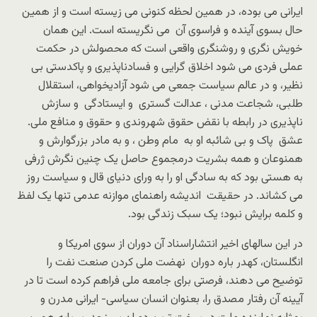
ایرانی می بوده، در همین لحظه کنونی می زیسته است و از همین
حال بسوی آینده و فراسوی آن می نگریسته است. این همان
خویش نگری و روشنگری واقعی است که محصولش در حکمت
عملی فردی می شود اخلاق گرایی و فسادناپذیری و پاکدستی بی
نظیر، و در عالم سیاست جمعی می شود آزادیخواهی، استقلال
طلبی، شجاعت مدنی ، عدالت گستری و ایستادگی و سازش
ناپذیری در رابطه با نقض حقوق شهروندی و حقوق و منافع ملی.
عشق پاک و بی شائبه او به مام وطن ، و به مادر بزرگوارش و
همنوعان و همه بشریت درمجموع حاصل یک چنین نگرش ژرفی
به هستی بود که به سادگی او را به ورای دنیای قال و سیاست روز
می کشاند. در حقیقت اندیشه راهنمای موازنه عدمی تنها یک لفظ
و کلمه برایش نبود؛ یک سبک زندگی بود.
در این سالهای اخیر انتشاراسناد آن دوران از سوی امریکا و
انگلستان، کهدر باره دوران نهضت ملی کردن صنعت نفت را
توضیح می دهند، فرصتی برای جامعه ملی فراهم کرده است تا در
آیینه آن رفتار مصدق را، بعنوان انسان سیاسی- ایرانی مدرن و