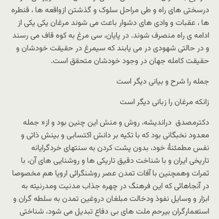
درسختی های راه و طی مراحل سلوک و گذشتن ازواقعه ها ، قنطره
ها ، عقبات و وادی های دشوار باعث می شوند مرغان یکی یکی از
ادامه ی راه منصرف شوند. در پایان، سی مرغ به کوه قاف می رسند
و در حالتی شهودی در می یابند که سیمرغ در حقیقت خودشان و
حقیقت کامله جهان در وجود خودشان متحقق است.
جمله را شرح و بیانی دیگر است
زانکه مرغان را زبانی دیگر است
دکترمصدق دراندیشه، روش و منش این چنین بود و از« جمله
معدود نخبگانی بود که با تکیه بر دانش اکتسابی و بینش ذاتی و
نفس مطمئنۀ خود، بدون پشت کردن به سنتهای خردگرایانه
تاریخی ایران و با شناخت دقیق تاریکی ها و روشنایی های آن، با
ثمرات وهمچنین با آفات تمدن عصر روشنگرائی اروپا هم مخصوصا
در آنجاهائی که این فرهنگ در چهره جذاب مدنیت ومدرنیته به
ابزار و وسایل نفوذ ودخالت مبلغان دروغین تمدن به سلطه گران و
استعمارگران بیرحم ملت های بی دفاع تبدیل می شود، شناختی