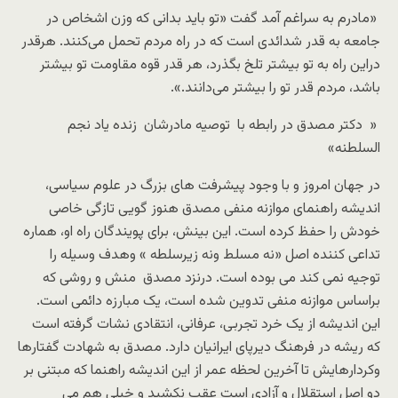
«مادرم به سراغم آمد گفت «تو باید بدانی که وزن اشخاص در
جامعه به قدر شدائدی است که در راه مردم تحمل می‌کنند. هرقدر
دراین راه به تو بیشتر تلخ بگذرد، هر قدر قوه مقاومت تو بیشتر
باشد، مردم قدر تو را بیشتر می‌دانند.».
« دکتر مصدق در رابطه با توصیه مادرشان زنده یاد نجم
السلطنه»
در جهان امروز و با وجود پیشرفت های بزرگ در علوم سیاسی،
اندیشه راهنمای موازنه منفی مصدق هنوز گویی تازگی خاصی
خودش را حفظ کرده است. این بینش، برای پویندگان راه او، هماره
تداعی کننده اصل «نه مسلط ونه زیرسلطه » وهدف وسیله را
توجیه نمی کند می بوده است. درنزد مصدق منش و روشی که
براساس موازنه منفی تدوین شده است، یک مبارزه دائمی است.
این اندیشه از یک خرد تجربی، عرفانی، انتقادی نشات گرفته است
که ریشه در فرهنگ دیرپای ایرانیان دارد. مصدق به شهادت گفتارها
وکردارهایش تا آخرین لحظه عمر از این اندیشه راهنما که مبتنی بر
دو اصل استقلال و آزادی است عقب نکشید و خیلی هم می