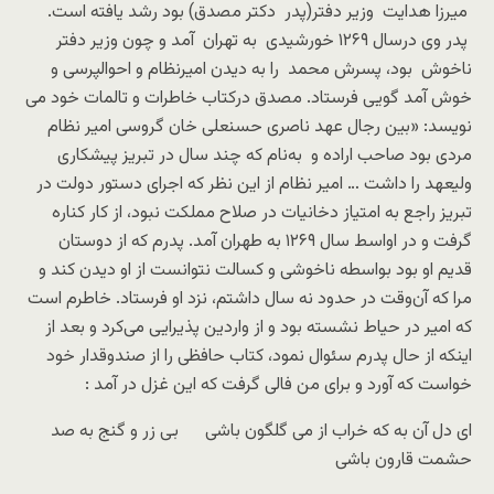
میرزا هدایت وزیر دفتر(پدر دکتر مصدق) بود رشد یافته است.
پدر وی درسال ۱۲۶۹ خورشیدی به تهران آمد و چون وزیر دفتر
ناخوش بود، پسرش محمد را به دیدن امیرنظام و احوالپرسی و
خوش آمد گویی فرستاد. مصدق درکتاب خاطرات و تالمات خود می
نویسد: «بین رجال عهد ناصری حسنعلی خان گروسی امیر نظام
مردی بود صاحب اراده و به‌نام که چند سال در تبریز پیشکاری
ولیعهد را داشت … امیر نظام از این نظر که اجرای دستور دولت در
تبریز راجع به امتیاز دخانیات در صلاح مملکت نبود، از کار کناره
گرفت و در اواسط سال ۱۲۶۹ به طهران آمد. پدرم که از دوستان
قدیم او بود بواسطه‌‌ ناخوشی و کسالت نتوانست از او دیدن کند و
مرا که آن‌وقت در حدود نه سال داشتم، نزد او فرستاد. خاطرم است
که امیر در حیاط نشسته بود و از واردین پذیرایی می‌کرد و بعد از
اینکه از حال پدرم سئوال نمود، کتاب حافظی را از صندوقدار خود
خواست که آورد و برای من فالی گرفت که این غزل در آمد :
ای دل آن به که خراب از می گلگون باشی بی ‌زر و گنج به صد
حشمت قارون باشی