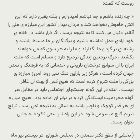
روست که گفت:
« چه زنده باشم و چه نباشم امیدوارم و بلکه یقین دارم که این
اتش خاموش نخواهد شد و مردان بیدار کشور این مبارزه ی ملی را
آنقدر دنبال می کنند تا به نتیجه برسد . اگر قرار باشد در خانه ی
خود ازادی عمل نداشته باشیم و بیگانگان بر ما مسلط باشند و
رشته ای بر گردن ما بگذارند و ما را به هر سوی که می خواهند
بکشند ، مرگ برچنین زندگی ترجیح دارد و مسلم است که ملت
ایران با ان سوابق درخشان تاریخی و خدماتی که به فرهنگ و تمدن
جهان کرده است ، هرگز زیر باراین ننگ نمی رود. امروز مبارزه ی
بزرگی را ملت شروع کرده است که هیچ کس ازابهت ان غافل
نیست ، البته در این گونه جنبشهای اجتماعی باید در مقابل هر
گونه محرومیت ایستادگی کرد و در برابر ان اماده بود ، هیچ مبارزه
ای هر قدر کوچک و ناچیز باشد به اسانی به نتیجه نمی رسد . تارنج
نبریم گنج میسرنمی شود. در این راه نیز سعی ناکرده به جایی
نتوان رسید.
( بخشی از نطق دکتر مصدق در مجلس شورای در بیستم تیر ماه