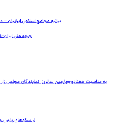
بیانیه مجامع اسلامی ایرانیان 
جبهه ملی ایران-خا
به مناسبت هفتادوچهارمین سالروز: نمایندگان مجلس زار می‌زدند/ تهران در آتش؛ ۳۰ تیر
از سکوهای پارس ج