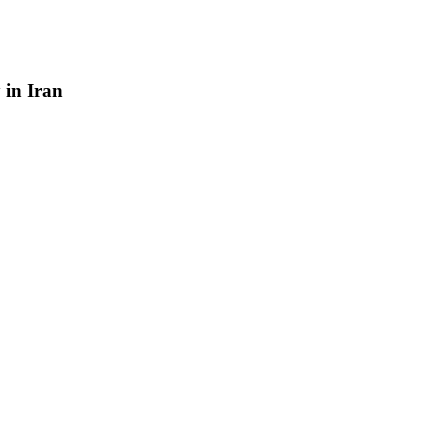
y
in
Iran