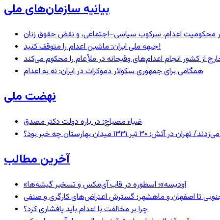
بیانیه سازمان‌های ملی
– در محکومیت اعدام، سرکوب سیاسی–اجتماعی، و نقض حقوق زنان
جبهه ملی ایران: ماشین اعدام را متوقف کنید!
رج از کشور انجام اعدام‌های وقیحانه در ملأِعام را محکوم می‌کند
همگامی برای جمهوری سکولار دموکرات در ایران: نه به اعدام
نهضت ملی
ضیاء مصباح: در باره دولت دکتر مصدق
 ۱۳۳۱ میدان بهارستان چه خبر بود؟
آخرین مطالب
«اودیسه»؛ اسطوره در قاب آی‌مکس و تسخیر گیشه‌ها
نوبی تا اصفهان و ماهشهر؛ گسترش اعتراض‌های کارگری و صنفی
چرا بر مخالفت با اعدام باید پافشاری کرد؟