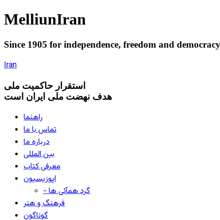
Melliun
Iran
Since 1905 for
independence
,
freedom
and
democrac
Iran
استقرار
حاکميت ملی
هدف نهضت ملی ایران است
راهنما
تماس با ما
درباره ما
بین المللی
معرفی کتاب
اپوزیسیون
- گرد همآئی ها
فرهنگ و هنر
گوناگون