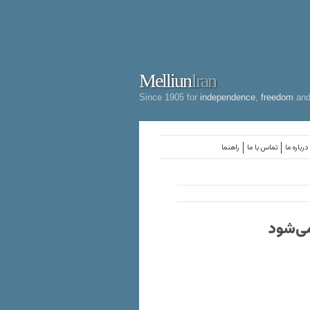
Melliun
Iran
Since 1905 for
independence
,
freedom
an
درباره ما
تماس با ما
راهنما
ی‌شود