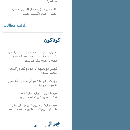
مخالفم؟
نقاب ضرورت (ترجمه از آلمانی) + متن
آلمانی + متن انگلیسی نوشته
ادامه مطالب...
گوناگون
توافق دفاعی سه‌جانبه عربستان، ترکیه و
پاکستان امضا شد؛ حمله به یک عضو،
حمله به همه تلقی می‌شود
گزارش یورونیوز؛ آیا ایران واقعا در آستانه
انقلاب است؟
جزئیات و ابهامات توافق بر سر تنگه هرمز
به روایت رویترز
امیر طاهری – ایران: نمایشگاه
شکست‌خوردگان شکست‌ناپذیر
سولماز ایکدر: دبیری شورای عالی امنیت
ملی؛ کرسی‌ای که از قانون قدرتمندتر است
خبر از
تارنماهای دیگر