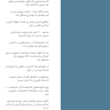
قدرت‌مندترین تلسکوپ خورشیدی جهان
چه چیزی را آشکار کرد؟
زندان لاکان رشت؛ حمزه درویش پس از
ضرب‌وشتم به بهداری منتقل شد
چاقوی اصیل زنجان زیر فشار فولاد گران و
اجناس تقلبی ارزان
مشهد؛ ۲۰ برابر شدن پلمب واحدهای
صنفی نسبت به سال گذشته
باد و گردوخاک در بخش‌هایی از کشور/
دریای مازندران مواج است
متا به اتهام ایجاد «مزاحمت عمومی» برای
کودکان به پرداخت ۵۶۷ میلیون دلار
محکوم شد
در هفته‌ای که گذشت؛ نگاهی به گزارشات
محیط زیستی در ایران
محکومیت شقایق افشار نجفی هنرمند
۱۸ساله قزوینی به ۹سال حبس
رنج خانواده‌های کشته‌شدگان اعتراضات؛ از
پلمب کسب‌وکارها تا ممنوعیت حضور بر
مزار
کانون صنفی معلمان ایران: مبارزه برای لغو
اعدام بخشی از مبارزه برای آزادی و عدالت
است