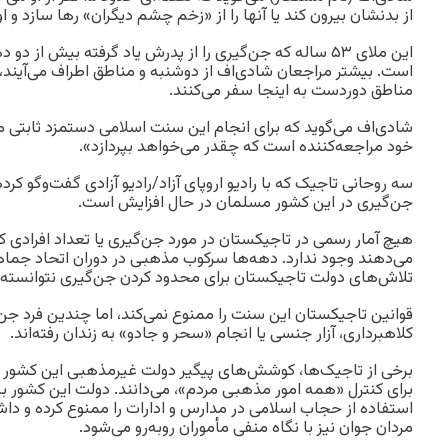
از بدنشان بیرون کند یا آنها را از «زخم چشم دیگران» رها سازد و او
این ملای ۵۳ ساله که جن‌گیری را از پدرش یاد گرفته بیش از
است. بیشتر مراجعان شادی‌اف از دوشنبه و مناطق اطراف می‌آیند، ا
مناطق دوردست به اینجا سفر می‌کنند.
شادی‌اف می‌گوید که برای انجام این سنت اسلامی دستمزد ثابتی مق
خود مراجعه‌کننده است که چقدر می‌خواهد بپردازد».
سه روحانی تاجیک که با رادیو اروپای آزاد/رادیو آزادی گفت‌وگو کرده‌
جن‌گیری در این کشور مسلمان در حال افزایش است.
هیچ آمار رسمی در تاجیکستان در مورد جن‌گیری یا تعداد افرادی ک
می‌دهند وجود ندارد. دهه‌ها سرکوب مذهبی در دوران اتحاد جماه
تلاش‌های دولت تاجیکستان برای محدود کردن جن‌گیری نتوانسته آن
قوانین تاجیکستان این سنت را ممنوع نمی‌کند، اما چندین فرد جن‌گ
کلاهبرداری، آزار جنسی یا انجام «سحر و جادو» به زندان رفته‌اند.
برخی از تاجیک‌ها، کوشش‌های پیگیر دولت غیرمذهبی این کشور عل
برای کنترل «همه امور مذهبی مردم»، می‌دانند. دولت این کشور به 
استفاده از حجاب اسلامی در مدارس و ادارات را ممنوع کرده و دا
مردان جوان نیز با نگاه منفی مأموران روبه‌رو می‌شود.