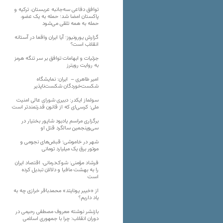
توافق دفاعی سه‌جانبه عربستان، ترکیه و
پاکستان امضا شد؛ حمله به یک عضو،
حمله به همه تلقی می‌شود
گزارش یورونیوز؛ آیا ایران واقعا در آستانه
انقلاب است؟
جزئیات و ابهامات توافق بر سر تنگه هرمز
به روایت رویترز
امیر طاهری – ایران: نمایشگاه
شکست‌خوردگان شکست‌ناپذیر
سولماز ایکدر: دبیری شورای عالی امنیت
ملی؛ کرسی‌ای که از قانون قدرتمندتر است
برگزاری مراسم یادبود شاپور بختیار در
سی‌وپنجمین سالگرد قتل او
شهر در خاموشی؛ قبض‌های نجومی و
موتور برق یک میلیارد تومانی
فرشاد مؤمنی: شوک‌درمانی، اقتصاد ایران
را به بهشت مافیا و دلالان تبدیل کرده
است
از «خیبر یونایتد» محمدباقر خرازی چه به
یاد داریم؟
بازنشر نوشته معروف مصطفی رحیمی در
دوران انقلاب: چرا با جمهوری اسلامی