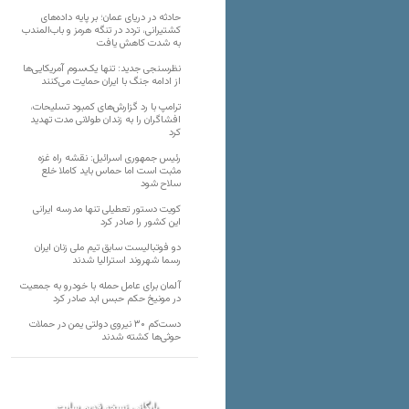
حادثه در دریای عمان؛ بر پایه داده‌های
کشتیرانی، تردد در تنگه هرمز و باب‌المندب
به شدت کاهش یافت
نظرسنجی جدید: تنها یک‌سوم آمریکایی‌ها
از ادامه جنگ با ایران حمایت می‌کنند
ترامپ با رد گزارش‌های کمبود تسلیحات،
افشاگران را به زندان طولانی مدت تهدید
کرد
رئیس‌ جمهوری اسرائیل: نقشه راه غزه
مثبت است اما حماس باید کاملا خلع
سلاح شود
کویت دستور تعطیلی تنها مدرسه ایرانی
این کشور را صادر کرد
دو فوتبالیست سابق تیم ملی زنان ایران
رسما شهروند استرالیا شدند
آلمان برای عامل حمله با خودرو به جمعیت
در مونیخ حکم حبس ابد صادر کرد
دست‌کم ۳۰ نیروی دولتی یمن در حملات
حوثی‌ها کشته شدند
بایگانی نسخه قدیم سایت