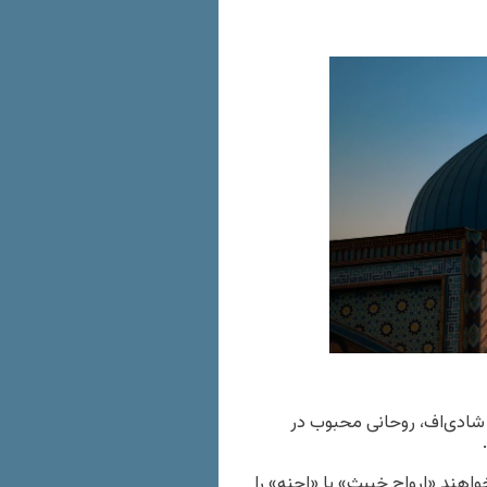
شادی‌اف، روحانی محبوب در
ید که هفته‌ای حدود ۱۵ نفر از او می‌خواهند «ارواح خبیث» یا «اجنه» را