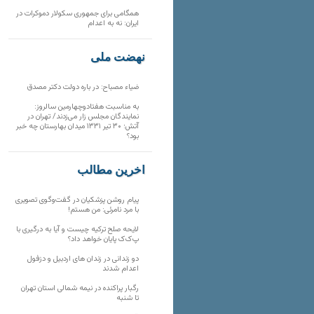
همگامی برای جمهوری سکولار دموکرات در
ایران: نه به اعدام
نهضت ملی
ضیاء مصباح: در باره دولت دکتر مصدق
به مناسبت هفتادوچهارمین سالروز:
نمایندگان مجلس زار می‌زدند/ تهران در
آتش؛ ۳۰ تیر ۱۳۳۱ میدان بهارستان چه خبر
بود؟
آخرین مطالب
پیام روشن پزشکیان در گفت‌و‌گوی تصویری
با مرد نامرئی: من هستم!
لایحه صلح ترکیه چیست و آیا به درگیری با
پ‌ک‌ک پایان خواهد داد؟
دو زندانی در زندان های اردبیل و دزفول
اعدام شدند
رگبار پراکنده در نیمه شمالی استان تهران
تا شنبه