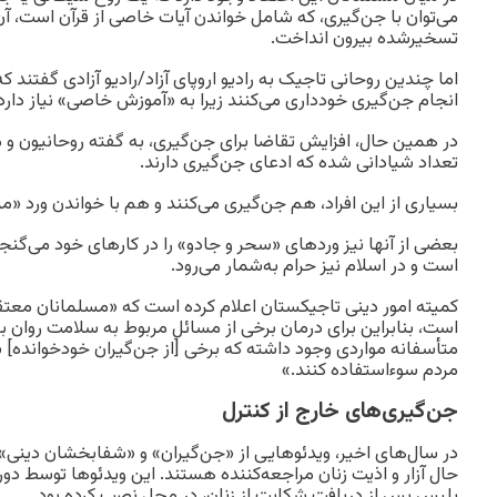
می‌توان با جن‌گیری، که شامل خواندن آیات خاصی از قرآن است، آن 
تسخیرشده بیرون انداخت.
اما چندین روحانی تاجیک به رادیو اروپای آزاد/رادیو آزادی گفتند که
انجام جن‌گیری خودداری می‌کنند زیرا به «آموزش خاصی» نیاز دارد
در همین حال، افزایش تقاضا برای جن‌گیری، به گفته روحانیون و 
تعداد شیادانی شده که ادعای جن‌گیری دارند.
بسیاری از این افراد، هم جن‌گیری می‌کنند و هم با خواندن ورد «
بعضی از آنها نیز وردهای «سحر و جادو» را در کارهای خود می‌گنجا
است و در اسلام نیز حرام به‌شمار می‌رود.
کمیته امور دینی تاجیکستان اعلام کرده است که «مسلمانان معت
است، بنابراین برای درمان برخی از مسائل مربوط به سلامت روان ب
متأسفانه مواردی وجود داشته که برخی [از جن‌گیران خودخوانده] س
مردم سوءاستفاده کنند.»
جن‌گیری‌های خارج از کنترل
در سال‌های اخیر، ویدئوهایی از «جن‌گیران» و «شفابخشان دینی»
حال آزار و اذیت زنان مراجعه‌کننده هستند. این ویدئوها توسط 
پلیس پس از دریافت شکایت از زنان، در محل نصب کرده بود.