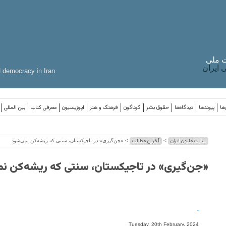
 ملی
ایران
d
democracy
in
Iran
ها
پیوندها
دیدگاه‌ها
حقوق بشر
گوناگون
فرهنگ و هنر
اپوزیسیون
معرفی کتاب
بین المللی
سایت ملیون ایران
آخرین مطالب
>
> «جن‌گیری» در تاجیکستان، سنتی که ریشه‌کن نمی‌شود
«جن‌گیری» در تاجیکستان، سنتی که ریشه‌کن نم
-
Tuesday, 20th February, 2024