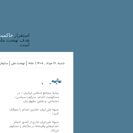
استقرار
حاکميت
هدف نهضت ملی 
است
شنبه, ۱۷ مرداد , ۱۴۰۵ |
خانه
نهضت ملی
سازمان‌
بیانیه
سازمان‌های
ملی
بیانیه مجامع اسلامی ایرانیان – در
محکومیت اعدام، سرکوب سیاسی–
اجتماعی، و نقض حقوق زنان
جبهه ملی ایران: ماشین اعدام را متوقف
کنید!
جبهه ملی ایران-خارج از کشور انجام
اعدام‌های وقیحانه در ملأِعام را محکوم
می‌کند