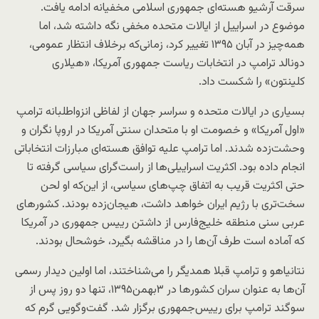
سرقت آرشیو هسته‌ای جمهوری اسلامی مخفیانه ادامه یافت.
موضوع در اسراییل از ایالات متحده مخفی نگه داشته شد، اما
همه‌چیز در آبان ۱۳۹۵ تغییر کرد، زمانی‌که برخلاف انتظار عمومی،
دونالد ترامپ در انتخابات ریاست جمهوری آمریکا، «هیلاری
کلینتون» را شکست داد.
بسیاری در ایالات متحده و سراسر جهان از لفاظی انزواطلبانه ترامپ
«اول آمریکا» و خصومت او با متحدان سنتی آمریکا در اروپا نگران و
وحشت‌زده شدند. اما ترامپ علیه توافق هسته‌ای مبارزات انتخاباتی
انجام داده بود. اکثریت اسراییلی‌ها از راست‌گرای سیاسی گرفته تا
حتی اکثریت قریب به اتفاق چپ‌های سیاسی، از این‌که او لحن
سخت‌تری با رژیم ایران خواهد داشت، هیجان‌زده بودند. کشورهای
عربی سنی منطقه خلیج‌فارس از داشتن رییس جمهوری در آمریکا
که آماده است طرف آن‌ها را در مناقشه بگیرد، خوشحال بودند.
نتانیاهو و ترامپ قبلا همدیگر را می‌شناختند، اما اولین دیدار رسمی
آن‌ها به عنوان سران کشورها در ۳بهمن۱۳۹۵، تنها دو روز پس از
سوگند ترامپ برای رییس‌جمهوری برگزار شد. گفت‌وگویی گرم که