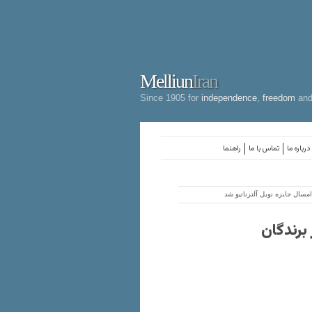
Melliun
Iran
Since 1905 for
independence
,
freedom
an
درباره ما
تماس با ما
راهنما
ال جایزه نوبل آلترناتیو شد
برندگان