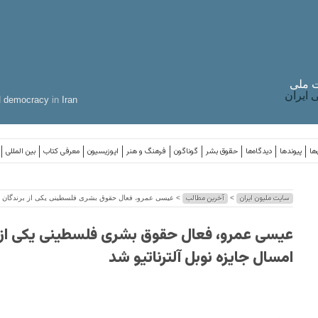
 ملی
ایران
d
democracy
in
Iran
ها
پیوندها
دیدگاه‌ها
حقوق بشر
گوناگون
فرهنگ و هنر
اپوزیسیون
معرفی کتاب
بین المللی
سایت ملیون ایران
آخرین مطالب
>
> عیسی عمرو، فعال حقوق بشری فلسطینی یکی از برندگان امس
عیسی عمرو، فعال حقوق بشری فلسطینی یکی از 
امسال جایزه نوبل آلترناتیو شد