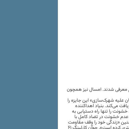
‌شنبه ۱۲ مهر / ۳ اکتبر در استکهلم معرفی شدند. امسال نیز همچون
ن علیه شهرک‌سازی» این جایزه را
یافت می‌کند. بنیاد اهداکننده
 ۴۴ ساله «مقاومت بدون خشونت را تنها راه دستیابی به
 عدم خشونت در تضاد کامل با
ین «زندگی خود را وقف مقاومت
غیرخشونت‌آمیز علیه اشغالگران اسرائیل در شهر الخلیل کرانه باختری کرده است». جوآن کارلینگ ۶۱