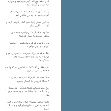
قدرت‌مندترین تلسکوپ خورشیدی جهان
چه چیزی را آشکار کرد؟
زندان لاکان رشت؛ حمزه درویش پس از
ضرب‌وشتم به بهداری منتقل شد
چاقوی اصیل زنجان زیر فشار فولاد گران و
اجناس تقلبی ارزان
مشهد؛ ۲۰ برابر شدن پلمب واحدهای
صنفی نسبت به سال گذشته
باد و گردوخاک در بخش‌هایی از کشور/
دریای مازندران مواج است
متا به اتهام ایجاد «مزاحمت عمومی» برای
کودکان به پرداخت ۵۶۷ میلیون دلار
محکوم شد
در هفته‌ای که گذشت؛ نگاهی به گزارشات
محیط زیستی در ایران
محکومیت شقایق افشار نجفی هنرمند
۱۸ساله قزوینی به ۹سال حبس
رنج خانواده‌های کشته‌شدگان اعتراضات؛ از
پلمب کسب‌وکارها تا ممنوعیت حضور بر
مزار
کانون صنفی معلمان ایران: مبارزه برای لغو
اعدام بخشی از مبارزه برای آزادی و عدالت
است