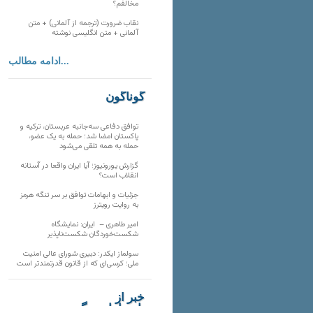
مخالفم؟
نقاب ضرورت (ترجمه از آلمانی) + متن
آلمانی + متن انگلیسی نوشته
ادامه مطالب...
گوناگون
توافق دفاعی سه‌جانبه عربستان، ترکیه و
پاکستان امضا شد؛ حمله به یک عضو،
حمله به همه تلقی می‌شود
گزارش یورونیوز؛ آیا ایران واقعا در آستانه
انقلاب است؟
جزئیات و ابهامات توافق بر سر تنگه هرمز
به روایت رویترز
امیر طاهری – ایران: نمایشگاه
شکست‌خوردگان شکست‌ناپذیر
سولماز ایکدر: دبیری شورای عالی امنیت
ملی؛ کرسی‌ای که از قانون قدرتمندتر است
خبر از
تارنماهای دیگر