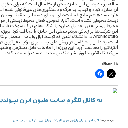
ساله، برنده بعدی این جایزه بیش از ۳۰ سال
آن مبارزه کرده و تهدید به مرگ و دستگیری‌های غیرقانونی شده ا
«تروریست» هم مانع فعالیت‌های او برای دستیابی حقوق بومیان د
زیست‌محیطی نشده است. آنابلا لموس، فعال محیط زیستی از موز
محیط زیستی» نیز به‌دلیل مبارزه با شرکت‌های بزرگ سوخت فسیل
Architecture در دانشگاه لندن که توسط ایال وایزمن، معمار
است، به دلیل پیشگامی در روش‌های جدید برای ترکیب فن‌آوری د
آلترناتیو را به‌دست آورد. این پروژه از اطلاعات قابل دسترس و شب
می‌کند تا نقض حقوق بشر و نقض محیط زیست را مستند کند.
Share this:
به کانال تلگرام سایت ملیون ایران بپیوندی
آنابلا لموس
ایال وایزمن
جوآن کارلینگ
جوایز نوبل آلترناتیو
عیسی عمرو
برچسب‌ها:
,
,
,
,