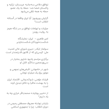
توافق دفاعی سه‌جانبه عربستان، ترکیه و
پاکستان امضا شد؛ حمله به یک عضو،
حمله به همه تلقی می‌شود
گزارش یورونیوز؛ آیا ایران واقعا در آستانه
انقلاب است؟
جزئیات و ابهامات توافق بر سر تنگه هرمز
به روایت رویترز
امیر طاهری – ایران: نمایشگاه
شکست‌خوردگان شکست‌ناپذیر
سولماز ایکدر: دبیری شورای عالی امنیت
ملی؛ کرسی‌ای که از قانون قدرتمندتر است
برگزاری مراسم یادبود شاپور بختیار در
سی‌وپنجمین سالگرد قتل او
شهر در خاموشی؛ قبض‌های نجومی و
موتور برق یک میلیارد تومانی
فرشاد مؤمنی: شوک‌درمانی، اقتصاد ایران
را به بهشت مافیا و دلالان تبدیل کرده
است
از «خیبر یونایتد» محمدباقر خرازی چه به
یاد داریم؟
بازنشر نوشته معروف مصطفی رحیمی در
دوران انقلاب: چرا با جمهوری اسلامی