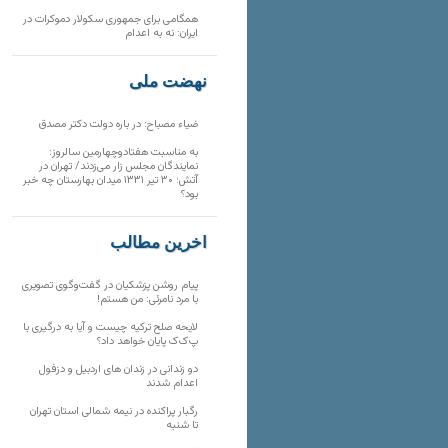
همگامی برای جمهوری سکولار دموکرات در
ایران: نه به اعدام
نهضت ملی
ضیاء مصباح: در باره دولت دکتر مصدق
به مناسبت هفتادوچهارمین سالروز:
نمایندگان مجلس زار می‌زدند/ تهران در
آتش؛ ۳۰ تیر ۱۳۳۱ میدان بهارستان چه خبر
بود؟
آخرین مطالب
پیام روشن پزشکیان در گفت‌و‌گوی تصویری
با مرد نامرئی: من هستم!
لایحه صلح ترکیه چیست و آیا به درگیری با
پ‌ک‌ک پایان خواهد داد؟
دو زندانی در زندان های اردبیل و دزفول
اعدام شدند
رگبار پراکنده در نیمه شمالی استان تهران
تا شنبه