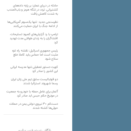
حادثه در دریای عمان؛ بر پایه داده‌های
کشتیرانی، تردد در تنگه هرمز و باب‌المندب
به شدت کاهش یافت
نظرسنجی جدید: تنها یک‌سوم آمریکایی‌ها
از ادامه جنگ با ایران حمایت می‌کنند
ترامپ با رد گزارش‌های کمبود تسلیحات،
افشاگران را به زندان طولانی مدت تهدید
کرد
رئیس‌ جمهوری اسرائیل: نقشه راه غزه
مثبت است اما حماس باید کاملا خلع
سلاح شود
کویت دستور تعطیلی تنها مدرسه ایرانی
این کشور را صادر کرد
دو فوتبالیست سابق تیم ملی زنان ایران
رسما شهروند استرالیا شدند
آلمان برای عامل حمله با خودرو به جمعیت
در مونیخ حکم حبس ابد صادر کرد
دست‌کم ۳۰ نیروی دولتی یمن در حملات
حوثی‌ها کشته شدند
بایگانی نسخه قدیم سایت