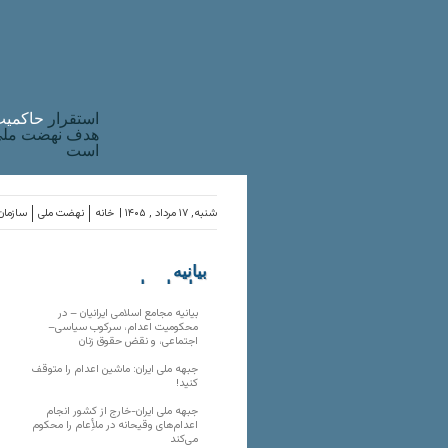
استقرار
حاکميت
هدف نهضت ملی 
است
شنبه, ۱۷ مرداد , ۱۴۰۵ |
خانه
نهضت ملی
سازمان‌
بیانیه
سازمان‌های
ملی
بیانیه مجامع اسلامی ایرانیان – در
محکومیت اعدام، سرکوب سیاسی–
اجتماعی، و نقض حقوق زنان
جبهه ملی ایران: ماشین اعدام را متوقف
کنید!
جبهه ملی ایران-خارج از کشور انجام
اعدام‌های وقیحانه در ملأِعام را محکوم
می‌کند