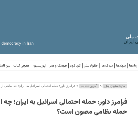
 ملی
ایران
d
democracy
in
Iran
مان‌ها
پیوندها
دیدگاه‌ها
حقوق بشر
گوناگون
فرهنگ و هنر
اپوزیسیون
معرفی کتاب
بین المل
سایت ملیون ایران
آخرین مطالب
>
> فرامرز داور: حمله احتمالی اسرائیل به ایران؛ چه اماکنی 
فرامرز داور: حمله احتمالی اسرائیل به ایران؛ چه ام
حمله نظامی مصون است؟