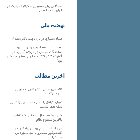
همگامی برای جمهوری سکولار دموکرات در
ایران: نه به اعدام
نهضت ملی
ضیاء مصباح: در باره دولت دکتر مصدق
به مناسبت هفتادوچهارمین سالروز:
نمایندگان مجلس زار می‌زدند/ تهران در
آتش؛ ۳۰ تیر ۱۳۳۱ میدان بهارستان چه خبر
بود؟
آخرین مطالب
35 امین سالروز قتل شاپور بختیار و
سروش کتیبه
تهران: توافق با عمان به معنای بازگشایی
تنگه هرمز نیست
خبر «وخامت حال» مجتبی خامنه‌ای در
بالاترین سطوح نظام
مهرداد خدیر: پیام روشن پزشکیان در
گفت‌و‌گوی تصویری با مرد نامرئی: من
هستم!