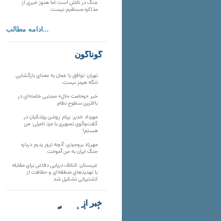
جنگ در تلاش است اما هنوز خبری از
مذاکره مستقیم نیست
ادامه مطالب...
گوناگون
تهران: توافق با عمان به معنای بازگشایی
تنگه هرمز نیست
خبر «وخامت حال» مجتبی خامنه‌ای در
بالاترین سطوح نظام
مهرداد خدیر: پیام روشن پزشکیان در
گفت‌و‌گوی تصویری با مرد نامرئی: من
هستم!
مهرزاد بروجردی: آنچه ترور پدرم درباره
جنگ ایران به من آموخت
عربستان: ائتلاف دریایی دفاعی برای مقابله
با تهدیدهای منطقه‌ای و حفاظت از
کشتیرانی تشکیل شد
خبر از
تارنماهای دیگر