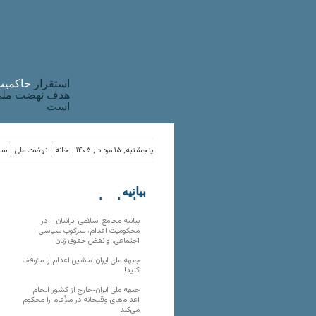
استقرار
حاکميت
هدف نهضت ملی 
است
پنجشنبه, ۱۵ مرداد , ۱۴۰۵ |
خانه
نهضت ملی
ساز
بیانیه
سازمان‌های
ملی
بیانیه مجامع اسلامی ایرانیان – در
محکومیت اعدام، سرکوب سیاسی–
اجتماعی، و نقض حقوق زنان
جبهه ملی ایران: ماشین اعدام را متوقف
کنید!
جبهه ملی ایران-خارج از کشور انجام
اعدام‌های وقیحانه در ملأِعام را محکوم
می‌کند