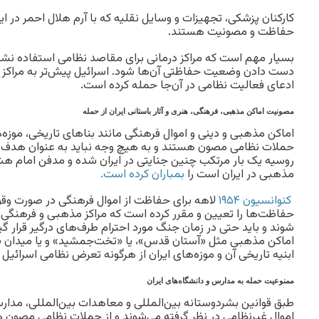
کارکنان پزشکی، تجهیزات و وسایل نقلیه که با آرم هلال احمر در ایر
حفاظت و مصونیت هستند.
بسیار مهم است که مراکز درمانی برای مقاصد نظامی استفاده نشوند،
دست دادن وضعیت حفاظتی آن‌ها شود. اسرائیل پیش‌تر به مراکز در
ادعای فعالیت نظامی در آن‌جا حمله کرده است.
مصونیت اماکن مذهبی، فرهنگی، هنری و آثار باستانی ایران از حمله
اماکن مذهبی و دینی و اموال فرهنگی مانند بناهای تاریخی، موزه‌ها
حملات نظامی مصون هستند و به هیچ وجه نباید به عنوان هدف نظ
روسیه یک بار مرتکب چنین جنایتی در ایران شده و مدفن امام هش
مذهبی در ایران است را
بمباران کرده است.
کنوانسیون ۱۹۵۴
لاهه برای حفاظت از اموال فرهنگی در صورت وق
حفاظت‌ها را تعیین و مقرر کرده است که مراکز مذهبی و فرهنگی 
شوند و باید حتی در زمان جنگ مورد احترام طرف‌های درگیر قرار گیرن
اماکن مذهبی مثل «آستان قدس»، یا «تخت‌جمشید» و یا میدان «
ابنیه تاریخی آن و موزه‌های ایران از هرگونه تعرض نظامی اسرائیل
ممنوعیت حمله به مدارس و دانشگاه‌های ایران
طبق قوانین بشردوستانه بین‌المللی و معاهدات بین‌المللی، مد
اموال غیرنظامی در نظر گرفته می‌شوند و از حملات نظامی مصون