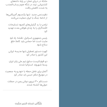
حادثه در دریای عمان؛ بر پایه داده‌های
کشتیرانی، تردد در تنگه هرمز و باب‌المندب
به شدت کاهش یافت
نظرسنجی جدید: تنها یک‌سوم آمریکایی‌ها
از ادامه جنگ با ایران حمایت می‌کنند
ترامپ با رد گزارش‌های کمبود تسلیحات،
افشاگران را به زندان طولانی مدت تهدید
کرد
رئیس‌ جمهوری اسرائیل: نقشه راه غزه
مثبت است اما حماس باید کاملا خلع
سلاح شود
کویت دستور تعطیلی تنها مدرسه ایرانی
این کشور را صادر کرد
دو فوتبالیست سابق تیم ملی زنان ایران
رسما شهروند استرالیا شدند
آلمان برای عامل حمله با خودرو به جمعیت
در مونیخ حکم حبس ابد صادر کرد
دست‌کم ۳۰ نیروی دولتی یمن در حملات
حوثی‌ها کشته شدند
بایگانی نسخه قدیم سایت