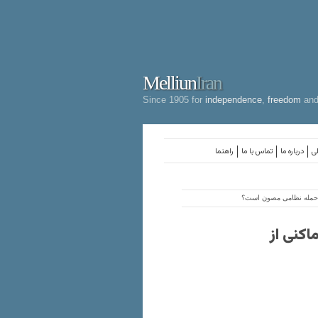
Melliun
Iran
Since 1905 for
independence
,
freedom
an
لی
درباره ما
تماس با ما
راهنما
از حمله نظامی مصون است؟
اکنی از