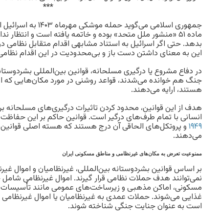
***
جمهوری اسلامی می‌گوید حمله موشکی مهرماه ۱۴۰۳ به اسرائیل از نوع «
ماده ۵۱ «منشور ملل متحد» بوده و خاتمه یافته است و انتظار ن
بدهد. حتی اگر اسرائیل به استناد مشابهی اقدام متقابل نظامی در بر
این به معنای داشتن دست باز و بی‌محدودیت در این اقدام نظام
در دفاع مشروع یا درگیری مسلحانه، قوانین بین‌المللی بشردوستان
جنگ هم خوانده می‌شدند، قواعد روشنی در مورد مکان‌هایی که ا
هستند، ارایه می‌دهند.
هدف از این قوانین، محدود کردن تاثیرات درگیری‌های مسلحانه بر
انسانی با تمام طرف‌های درگیر است. قوانین حاکم بر این حفاظت‌ه
۱۹۴۹
و پروتکل‌های الحاقی آن درج هستند که هسته اصلی قوانین ب
می‌دهند.
ممنوعیت تعرض به مکان‌های غیرنظامی و مناطق مسکونی ایران
بر اساس قوانین بشردوستانه بین‌المللی، غیرنظامیان و اموال غی
نمی‌توانند هدف حملات نظامی قرار گیرند. اموال غیرنظامی شامل 
مسکونی، اماکن مذهبی و زیرساخت‌های عمومی مانند تأسیسات آبی،
غذایی می‌شوند. حملات عمدی به غیرنظامیان یا اموال غیرنظام
است به عنوان جنایت جنگی شناخته شوند.