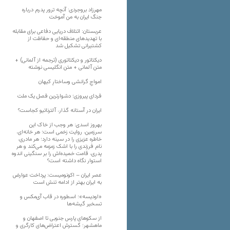
مهرزاد بروجردی: آنچه ترور پدرم درباره
جنگ ایران به من آموخت
عربستان: ائتلاف دریایی دفاعی برای مقابله
با تهدیدهای منطقه‌ای و حفاظت از
کشتیرانی تشکیل شد
دیکتاتور و دیکتاتوری (ترجمه از آلمانی) +
متن آلمانی + متن انگلیسی نوشته
‌امواجِ گرانشی وساختارِ کیهان
فردای پیروزی؛ دشوارترین فصل یک ملت
ایران در آستانه گذار، آلترناتیو کجاست؟
بهروز اسدی: هر وجب از خاک‌ این
سرزمین، روایت زخمی است؛ هر خانه‌ای،
خاطره عزیزی را در سینه دارد؛ هر مادری،
نام فرزندی را با اشک زمزمه می‌کند و هر
پدری، قامت خمیده‌اش را بر سنگینی اندوه
استوار نگاه داشته است؟
عصر ایران – اکونومیست: پرداخت عوارض
به ایران بهتر از ادامه تنش است
«اودیسه»؛ اسطوره در قاب آی‌مکس و
تسخیر گیشه‌ها
از سکوهای پارس جنوبی تا اصفهان و
ماهشهر؛ گسترش اعتراض‌های کارگری و