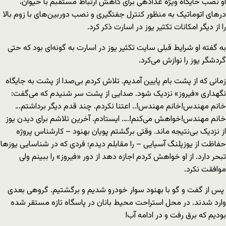
او نصب حایگاه ویژه غذادهی برای کاهش ارتباط مستقبم با حیوان،
درهای اتوماتیک به منظور کنترل جفتگیری و نصب دوربین‌های با زوم بالا
را از دیگر امکانات تکثیر یوز در اسارت ذکر کرد.
به گفته او شرایط قبلی سایت تکثیر یوز در اسارت به گونه‌ای بود که حتی
گردشگر یوز را نوازش می‌کرد.
زمانی که از پشت بام پایین آمدیم. تلاش کردم بی‌صدا از پشت به جایگاه
نگهداری «فیروز» نزدیک شود. صدایی از پشت سر شنیدم که می‌گفت:
خانم مهندس!‌خانم مهندس!‌.. اعتنا نکردم. چند قدم دیگر برداشتم…
خانم مهندس!‌خواهش می‌کنم!…. ایستادم. آخرین تلاشم برای دیدن یوز
از نزدیک بی‌نتیجه ماند. وقتی برگشتم پویان بهنود – کارشناس پروژه
حفاظت از یوزپلنگ آسیایی – را مقابلم دیدم؛ فردی که در شناسایی یوزها
تبحر دارد. از او خواهش کردم اجازه دهد از دور «فیروز» را ببینم ولی
موافقت نکرد.
پس از گفت و گو با بهنود سوار خودرو شدیم و برگشتیم. گروهی بعدی
وارد شدند. در محل استراحت محیط بانان در پاسگاه تازه مستقر شده
بودیم که برق رفت و در ادامه آب!