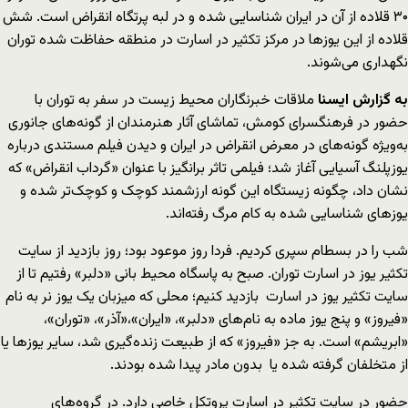
۳۰ قلاده از آن در ایران شناسایی شده و در لبه پرتگاه انقراض است. شش
قلاده از این یوزها در مرکز تکثیر در اسارت در منطقه حفاظت شده توران
نگهداری می‌شوند.
به گزارش ایسنا
ملاقات خبرنگاران محیط زیست در سفر به توران با
حضور در فرهنگسرای کومش، تماشای آثار هنرمندان از گونه‌های جانوری
به‌ویژه گونه‌های در معرض انقراض در ایران و دیدن فیلم مستندی درباره
یوزپلنگ آسیایی آغاز شد؛ فیلمی تاثر برانگیز با عنوان «گرداب انقراض» که
نشان داد، چگونه زیستگاه این گونه ارزشمند کوچک‌ و کوچک‌تر شده و
یوزهای شناسایی شده به کام مرگ رفته‌اند.
شب را در بسطام سپری کردیم. فردا روز موعود بود؛ روز بازدید از سایت
تکثیر یوز در اسارت توران. صبح به پاسگاه محیط بانی «دلبر» رفتیم تا از
سایت تکثیر یوز در اسارت بازدید کنیم؛ محلی که میزبان یک یوز نر به نام
«فیروز» و پنج یوز ماده به نام‌های «دلبر»، «ایران»،«آذر»، «توران»،
«ابریشم» است. به جز «فیروز» که از طبیعت زنده‌گیری شد، سایر یوزها یا
از متخلفان گرفته شده یا بدون مادر پیدا شده بودند.
حضور در سایت تکثیر در اسارت پروتکل خاصی دارد. در گروه‌های