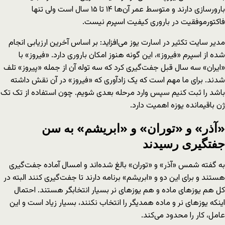
بارورسازی دارند و متوسط عمر آن‌ها ۱۴ تا ۱۵ سال است ولی تنها
فاکتورموفقیت در باروری کیفیت اسپرم نیست.
مدیر سایت تکثیر در اسارت یوز می‌افزاید: بر اساس آخرین ارزیابی انجام
شده از اسپرم «فیروز»، این گونه هنوز امکان باروری دارد. «فیروز» با
«ایران» سه سال قبل جفت‌گیری کرد که سه توله آن از جمله «پیروز» تلف
شدند. برای ما مهم است که یک زادآوری که «فیروز» در آن نقش داشته
باشد را ثبت کنیم سپس وارد مرحله بعدی شویم. چون استفاده از تک تک
ژن باقیمانده یوزه اهمیت دارد.
«آذر» و «توران» و «ابریشم» به سن
جفتگیری رسیدند
به گفته شمس «آذر» و «توران» بالغ شده‌اند و امسال آماده جفت‌گیری
هستند و برای این دو و «ابریشم» برنامه دارند تا جفت‌گیری کنند البته در
کل هم یوزهای ماده و هم یوزهای نر بسیار انتخابگر هستند. احتمال
اینکه یوزهای نر و ماده همدیگر را انتخاب نکنند، ‌بسیار زیاد است و این
عامل، کار را محدود می‌کند.