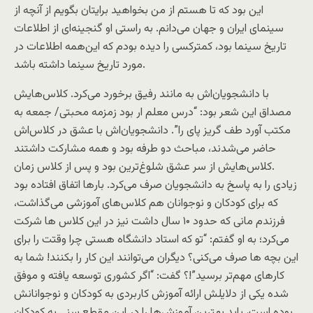
این بود که تا هستم از من بخواهید برایتان بگویم از آنچه از
سینمای ایران و جهان می‌دانم. به ‌راستی او گنجینه‌ای از اطلاعات
تاریخ سینما بود، كمتركسی را دیده‌ بودم که این‌همه اطلاعات در
مورد تاریخ سینما داشته باشد.
با دانشجویان‌اش به مانند رفیق برخورد می‌کرد. کلاس‌هایش
مصداق این شعر بود: “درس معلم ار بود زمزمه محبتی/ جمعه به
مکتب آورد طف گریز پای را”. دانشجویان‌اش با عشق در کلاس‌اش
حاضر می‌شدند، مباحث دو طرفه بود و همه مشارکت داشتند
.کلاس‌هایش از سر عشق شلوغ‌ترین بود و پس از کلاس زمان
زیادی را به پاسخ به دانشجویان صرف می‌کرد. بارها اتفاق افتاده بود
که برای کودکان و نوجوانان هم کلاس‌های آموزشی می‌گذاشت،
فرزندم مانی که حدود ۱۰ سال داشت نیز در این کلاس ها شرکت
می‌کرد؛ به او گفتم: “تو که استاد دانشگاه هستی چرا وقتت را برای
این بچه ها صرف می‌کنی؟ دیگران می‌توانند این کار را بکنند! شما به
کارهای مهم‌تر برسید”!؟ گفت: “اگر کشوری توسعه یافته و موفق
شده یکی از دلایلش ارائه آموزش کاربردی به کودکان و نوجوانانش
بوده است، باید بهترین آموزش‌ها را در این مقطع سنی به کودکان