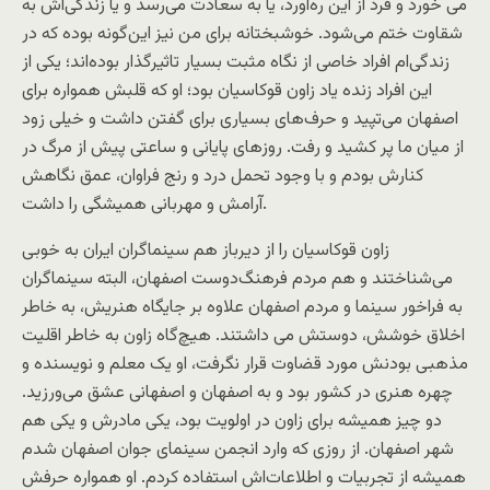
می خورد و فرد از این ره‌آورد، یا به سعادت می‌رسد و یا زندگی‌اش به
شقاوت ختم می‌شود. خوشبختانه برای من نیز این‌گونه بوده که در
زندگی‌ام افراد خاصی از نگاه مثبت بسیار تاثیرگذار بوده‌اند؛ یکی از
این افراد زنده یاد زاون قوکاسیان بود؛ او که قلبش همواره برای
اصفهان می‌تپید و حرف‌های بسیاری برای گفتن داشت و خیلی زود
از میان ما پر کشید و رفت. روزهای پایانی و ساعتی پیش از مرگ در
کنارش بودم و با وجود تحمل درد و رنج فراوان، عمق نگاهش
آرامش و مهربانی همیشگی را داشت.
زاون قوكاسیان را از دیرباز هم سینماگران ایران به ‌خوبی
می‌شناختند و هم مردم فرهنگ‌دوست اصفهان، البته سینماگران
به فراخور سینما و مردم اصفهان علاوه بر جایگاه هنریش، به خاطر
اخلاق خوشش، دوستش می داشتند. هیچ‌گاه زاون به خاطر اقلیت
مذهبی بودنش مورد قضاوت قرار نگرفت، او یک معلم و نویسنده و
چهره هنری در کشور بود و به اصفهان و اصفهانی عشق می‌ورزید.
دو چیز همیشه برای زاون در اولویت بود، یکی مادرش و یکی هم
شهر اصفهان. از روزی كه وارد انجمن سینمای جوان اصفهان شدم
همیشه از تجربیات و اطلاعات‌اش استفاده كردم. او همواره حرفش