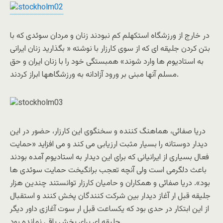
در خارج از ورزشگاه استکهلم کم نبودند زنان و مردان سوئدی که با
بتن کردن جليقه ای که از سوی کارزار با نوشته « بگذاريد زنان ايرانی
به استاديوم ها وارد شوند» همبستگی خود را با زنان ايران و حق
مسلم آنها مبنی بر ورود آزادانه به ورزشگاهها ابراز کردند.
دريا صفائی، هماهنگ کننده و سخنگوی اين کارزار، حضور در اين
ديدار دوستانه را بسيار مثبت ارزيابی می کند و می افزايد «حمايت
فعال بسياری از ايرانيانی که برای اين ديدار به استاديوم آمده بودند
باعث دلگرمی است ولی آنچه تعجب برانگيخت حمايت سوئدی ها
بود». دريا صفائی و همکاران و حاميان کارزار توانستند چندين هزار
جليقه قبل ار آغاز ديدار بين شرکت کنندگان پخش کنند و استقبال
از اين ابتکار در حدی بود که يکساعت قبل ار سوت آغازی داور ديگر
جليقه ای برای پخش باقی نمانده بود.