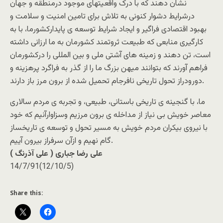
نشان دهند که با درک واقعیتهای موجود درمنطقه و جهان
درشرایط دشوار کنونی به تلاش برای تامین امنیت و سلامت و
بهبود اقتصادی فراگیر و ایجاد شرایط توسعه ی پایدارکشورما، با به
کارگیری منابعی که طبیعت ثروتمند کشورمان به ما ارزانی داشته
است، تن دهند و زمینه های آشتی ملی و بین المللی را درکشورمان
فراهم آورند که بتوانند میهن بزرگ ما را از گذر به فراگرد پرهزینه و
دورودراز تحول تاریخی نافرجام تحمیل شده از برون مرز باز دارند.
ما، با گنجینه ی تاریخی باستانی، طبیعی، و تجربه ی مردم سالاری
معاصر خویش بی نیاز از مداخله ی برون مرزیم وسزاوارآنیم که خود
با نیروی بیکران مردم خویش به مسیر تحول و توسعه ی تاریخساز
گام نهیم و ازآن سرفراز بیرون آییم.
علی رضا جباری ( علی آذرنگ )
14/7/91(12/10/5)
Share this: