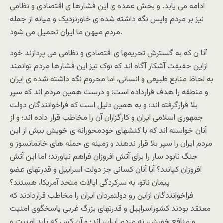
ادامه می یابد. و بخش عمده ی این فشارها ی اقتصادی و نظامی
نیز بر مردم واپس نگه داشته شده ی خاورنزدیک و میانه از جمله
مردم میهن ما ایران تحمیل می شود.
آنا ن که به گسترش تحریمها ی اقتصادی و نظامی می پردازند خود
ازاین حقیقت آشکار آگاه اند که نوک تیز این فشارها مردم توانمند
به لحاظ منابع طبیعی و انسانی، اما محروم نگه داشته شده ی ایران
و منطقه را هدف قرارداده است؛ و درست همین مردم اند که سپر
بلا قرارگرفته اند؛ و به همین دلیل است که فراخوانندگان دولت
جمهوری اسلامی ایران و کارگزاران آن را مخاطب قرار داده اند؛ و از
آنان خواسته اند که با کنشهای خودمحورانه ی خویش بیش از این
مردم ایران را سپر بلا قرار ندهند و زمینه ی حمله های خانمانسوز و
جنگ نابود سار را برای آتش افروزان فراهم نیاورند؛ اما این آتش
افروزان کیانند؟ آیا آنان کسانی جز دولت اسراییل و قدرتهای عضو
پیمان ناتو، به سرکردگی ایالات متحد آمریکا، هستند؟
فراخوانندگان ازاین رو دولتمردان ایران را مخاطب قراردادند که
معتقد بودند کشوراسراییل و قدرتهای بزرگ غربی پاسخگوی امنیت
و منافع خویش، نه مردم ایران، اند؛ و آن کس که باید امنیت و