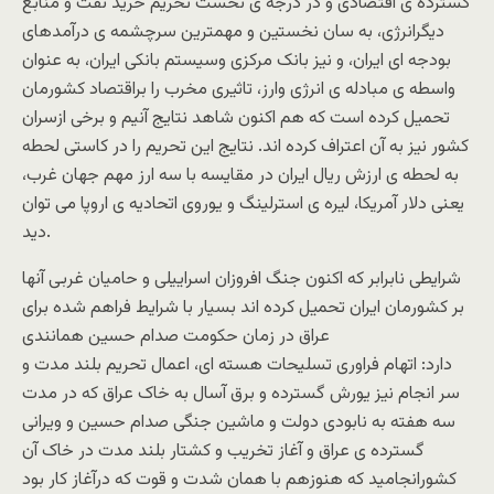
گسترده ی اقتصادی و در درجه ی نخست تحریم خرید نفت و منابع
دیگرانرژی، به سان نخستین و مهمترین سرچشمه ی درآمدهای
بودجه ای ایران، و نیز بانک مرکزی وسیستم بانکی ایران، به عنوان
واسطه ی مبادله ی انرژی وارز، تاثیری مخرب را براقتصاد کشورمان
تحمیل کرده است که هم اکنون شاهد نتایج آنیم و برخی ازسران
کشور نیز به آن اعتراف کرده اند. نتایج این تحریم را در کاستی لحطه
به لحطه ی ارزش ریال ایران در مقایسه با سه ارز مهم جهان غرب،
یعنی دلار آمریکا، لیره ی استرلینگ و یوروی اتحادیه ی اروپا می توان
دید.
شرایطی نابرابر که اکنون جنگ افروزان اسراییلی و حامیان غربی آنها
بر کشورمان ایران تحمیل کرده اند بسیار با شرایط فراهم شده برای
عراق در زمان حکومت صدام حسین همانندی
دارد: اتهام فراوری تسلیحات هسته ای، اعمال تحریم بلند مدت و
سر انجام نیز یورش گسترده و برق آسال به خاک عراق که در مدت
سه هفته به نابودی دولت و ماشین جنگی صدام حسین و ویرانی
گسترده ی عراق و آغاز تخریب و کشتار بلند مدت در خاک آن
کشورانجامید که هنوزهم با همان شدت و قوت که درآغاز کار بود