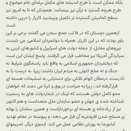
بلکه ممکن است با طرح اندیشه های مکمل برغنای عام موضوع و
طرح هرچه گسترد ه ترآن نیز بینجامد؛ همچنان که تا به امروز نیز
سطح کمابیش گسترده تر تکمیل وپیشبرد کارزار را درپی داشته
است.
ازهمین دوستان که در قا لب جمع سخن می گفتند برخی بر این
باور بودند که در این کارزار، همراه با دولتمردان اسلامی، می بایست
نیروهای مقابل، از جمله دولت های اسراییل و کشورهای غربی به
سرکردگی آمریکا نیز مخاطب قرار می گرفتند. پاسخ ایشان این است
که دولتمردان جمهوری اسلامی به واقع باید پاسخگوی شرایط نه
جنگ و نه صلح کنونی به مردم ایران باشند؛ زیرا، به درست یا به
نادرست، درمظان اتهام تلاش برای دستیابی به تسلیحات هسته ای
قرارگرفته اند.؛ زیرا به صراحت دربوق و کرنا می دمند که خواهان
محو کامل دولتی هستند که اینک در شماردولت های به رسمیت
شناخته شده ی جهان و عضو سازمان ملل متحداست و هم اکنون
نیز از زرادخانه ی هسته ای برخورداراست و همین سخنان را بهانه
ی مسلح شدن افزونتربه آن قرار می دهد؛ و پیوسته در مقام تهدید
کشورما به یورش نظامی عمل می کند. ازسوی دیگر، تحریمهای