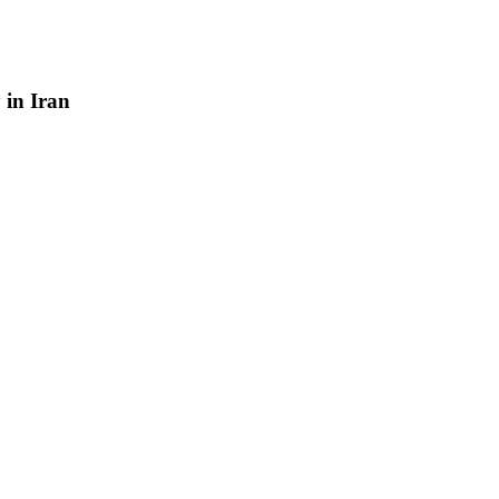
y
in
Iran