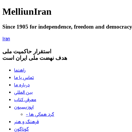
Melliun
Iran
Since 1905 for
independence
,
freedom
and
democrac
Iran
استقرار
حاکميت ملی
هدف نهضت ملی ایران است
راهنما
تماس با ما
درباره ما
بین المللی
معرفی کتاب
اپوزیسیون
- گرد همآئی ها
فرهنگ و هنر
گوناگون