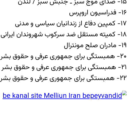
۱۵- صدای موج سبز ـ جنبش سبز / لندن
۱۶- فدراسیون اروپرس
۱۷- کمپین دفاع از زندانیان سیاسی و مدنی
۱۸- کمیته مستقل ضد سرکوب شهروندان ایرانی – پاریس
۱۹- مادران صلح مونترال
۲۰- همبستگی برای جمهوری عرفی و حقوق بشر در ایران – مونترال
۲۱- همبستگی برای جمهوری عرفی و حقوق بشر در ایران – نیویورک
۲۲- همبستگی برای جمهوری عرفی و حقوق بشر در ایران – لوس آنجلس