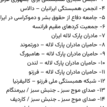
۴- انجمن همبستگی ایرانیان – دالاس
۵- جامعه دفاع از حقوق بشر و دموکراسی در ایران – سوئد
۶- جمعیت کردهای مقیم فرانسه
۷- مادران پارک لاله ایران
۸- حامیان مادران پارک لاله – دورتموند
۹- حامیان مادران پارک لاله – هامبورگ
۱۰- حامیان مادران پارک لاله – لندن
۱۱- حامیان مادران پارک لاله – فرزنو
۱۲- شبکه همبستگی ملی فرزنو – کالیفرنیا
۱۳- صدای موج سبز ـ جنبش سبز / بیرمنگام
۱۴- صدای موج سبز ـ جنبش سبز / کاردیف