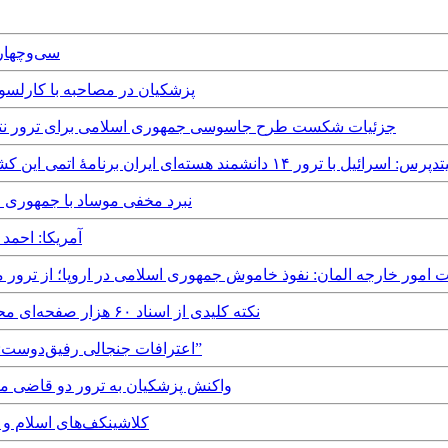
6th August, 2025
Monday, 7th July, 2025 - پزشکیان در مصا
Sunday, 6th July, 2025 - جزئیات شکست طرح جاسوسی جمهوری اسلامی برای ت
- آسوشیتدپرس: اسرائیل با ترور ۱۴ دانشمند هسته‌ای ایران برنامۀ اتمی این کشور را چندین سال به عقب انداخت
Tuesday, 24th June, 2025 - نبرد مخفی موس
ay, 11th June, 2025
Friday, 28 - جوابیه وزارت امور خارجه المان: نفوذ خاموش جمهوری اسلامی در اروپا؛ 
Friday, 21st March, 2025 - ۸ نکته کلیدی از اسناد ۶۰ هزار صفحه‌ای محرمانه درباره ترور جان اف. کندی
Sunday, 9th March, 2025 - اعترافات جنجالی رفیق‌دوست: “فرمانده چندین عملیات ترور بودم”
Saturday, 18th January, 2025 - واکنش پزشکیان به
Monday, 13th January, 2025 - کلاشی