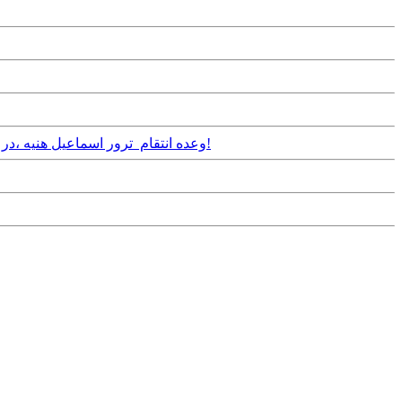
Tuesday, 3rd September, 2024 - وعده انتقام ترور اسماعیل هنیه ،در پی حملات اسرائیل به حزب الله لبنان و حضور سنگین ناوگان امریکا در منطقه در پستوی بیت رهبری!