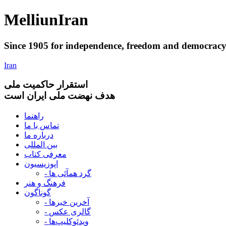
Melliun
Iran
Since 1905 for
independence
,
freedom
and
democrac
Iran
استقرار
حاکميت ملی
هدف نهضت ملی ایران است
راهنما
تماس با ما
درباره ما
بین المللی
معرفی کتاب
اپوزیسیون
- گرد همآئی ها
فرهنگ و هنر
گوناگون
- آخرین خبرها
- گالری عکس
- ویدئوکلیپ‌ها