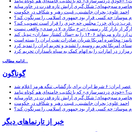
 «خودیِ دردسرسازی» که با تکذیب خامنه‌ای هم کوتاه نیامد
حاصره سه‌جبهه‌ای؛ شکل‌گیری آرایش تازه قدرت در خاورمیانه
احمد علوی: بحران جانشینی، غیبت رهبر و شکاف در حکومت
ام موساد: چه کسی قرار بود جمهوری اسلامی را سرنگون کند؟
رب: دریای خزر؛ مجلس چه چیزی را قرار است تصویب کند؟
بازار کار رسمی/ «نرخ بیکاری ۷ درصدی» واقعی نیست
«سال کشتار بیماران» تبدیل کند
‌تایمز: محاصره آمریکا شریان صادرات نفت ایران را بسته است
سنای آمریکا تحریم روسیه را تشدید و تحریم ایران را تمدید کرد
زارز در امارات را به اتهام کمک به سپاه پاسداران تحریم کرد
ادامه مطالب...
گوناگون
عصر ایران: ۶ شرط ایران برای بازگشایی تنگه هرمز اعلام شد
 «خودیِ دردسرسازی» که با تکذیب خامنه‌ای هم کوتاه نیامد
حاصره سه‌جبهه‌ای؛ شکل‌گیری آرایش تازه قدرت در خاورمیانه
احمد علوی: بحران جانشینی، غیبت رهبر و شکاف در حکومت
ام موساد: چه کسی قرار بود جمهوری اسلامی را سرنگون کند؟
خبر از تارنماهای دیگر