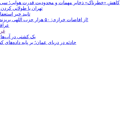
کاهش «خطرناک» ذخایر مهمات و محدودیت قدرت هوایی؛ سی‌ان‌ا
تهران با طولانی کردن 
تایید خبر استعف
از افاضات خرازی: ۵۰ هزار حزب اللهی بریزند خیابان‌ها و بی حجاب‌ها را بکشند و نیرو‌های دولتی را ناکار کنند!
عراقچ
غری
یک کشتی در آب‌های
حادثه در دریای عمان؛ بر پایه داده‌های