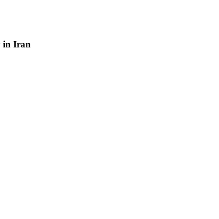
y
in
Iran