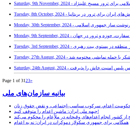
لاش جمهوری اسلامی برای ترور مسیح علینژاد
گتن و انتخاب سرنوشت ساز جمهوری اسلامی
یعه‌گری فاشیستی، سفارت، حوزه و ترور در جهان
رونده ترور فواد شکر با حمله نمایشی مختومه شد
ور جانشین رییس پلیس امنیت خاش را پذیرفت
Page 1 of 3
1
2
3
»
بیانیه سازمان‌های ملی
ر محکومیت اعدام، سرکوب سیاسی–اجتماعی، و نقض حقوق زنان
جبهه ملی ایران: ماشین اعدام را متوقف کنید!
از کشور انجام اعدام‌های وقیحانه در ملأِعام را محکوم می‌کند
همگامی برای جمهوری سکولار دموکرات در ایران: نه به اعدام