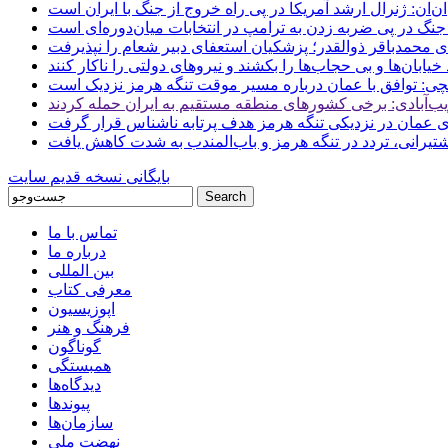
ن: ژنرال ارشد آمریکا در پی راه خروج از جنگ با ایران است
جنگ در پی ضربه زدن به ترامپ در انتخابات میان‌دوره‌ای است
ای محمدباقر ذوالقدر؛ پزشکیان استعفای دبیر شعام را نپذیرفت
ی: توافق با عمان درباره مسیر موقت تنگه هرمز نزدیک است
ب‌آبادی: برخی کشورهای منطقه مستقیم به ایران حمله کردند
 عمان در نزدیکی تنگه هرمز هدف پرتابه ناشناس قرار گرفت
 کشتیرانی، تردد در تنگه هرمز و باب‌المندب به شدت کاهش یافت
بایگانی نسخه قدیم سایت
تماس با ما
درباره ما
بین المللی
معرفی کتاب
اپوزیسیون
فرهنگ و هنر
گوناگون
همبستگی
دیدگاه‌ها
پیوندها
سازمان‌ها
نهضت ملی