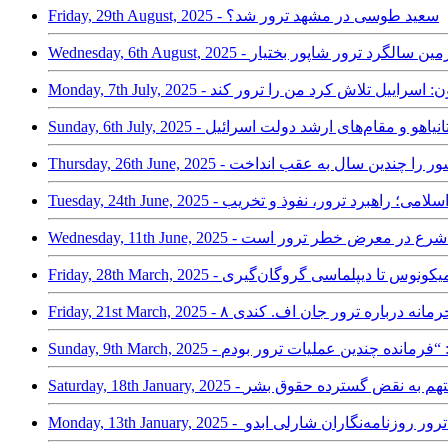
Friday, 29th August, 2025 - سعید طوسی در مشهد ترور شد؟
Wednesday,  - سی‌وچهارمین سالگرد ترور شاپور بختیار
حبه با کارلسون: اسراییل تلاش کرد من را ترور کند
رور نتانیاهو و مقام‌های ارشد دولت اسرائیل
اد با جمهوری اسلامی؛ راهبرد ترور، نفوذ و تخریب
Wednesd - آمریکا: احمد شرع در معرض خطر ترور است
از ترور میکونوس تا دیپلماسی گروگان‌گیری
 ترور دو قاضی متهم به نقض گسترده حقوق بشر
نکف‌های اسلام و ترور روزنامه‌نگاران شارلی ابدو