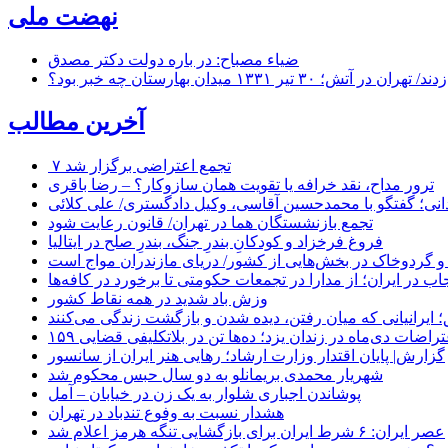
نهضت ملی
ضیاء مصباح: در باره دولت دکتر مصدق
۱ میدان بهارستان چه خبر بود؟
آخرین مطالب
۷ تجمع اعتراضی برگزار شد
ترور مداح، نقد خرافه یا تقویت همان سازوکار؟ – رضا باقری
نی؛ گفتگو با محمدحسین آقاسی، وکیل دادگستری/ علی کلائی
تجمع بازنشستگان هما در تهران/ قانون رعایت شود
فروغ فرخزاد و کودکانِ بندرِ جنگ، بندرِ صلح در ایتالیا
 و گردوخاک در بخش‌هایی از کشور/ دریای مازندران مواج است
ب در ایران؛ از مدارا در تجمعات حکومتی تا برخورد در کافه‌ها
وزش باد شدید در همه نقاط کشور
 ایرانیانی که میان رفتن، دیده شدن و بازگشت زندگی می‌کنند
اعتراضات دی‌ماه در زندان یزد؛ ده‌ها تن در بلاتکلیفی قضایی
گزارش| پایان اقتدار وزارت ارشاد؛ رهایی هنر ایران از سانسور
شهریار محمدی بریمانلو به دو سال حبس محکوم شد
پوشاندن اجباری شلوار به یک زن در خیابان – آمل
هشدار نسبت به وفوع تندباد در تهران
عصر ایران: ۶ شرط ایران برای بازگشایی تنگه هرمز اعلام شد