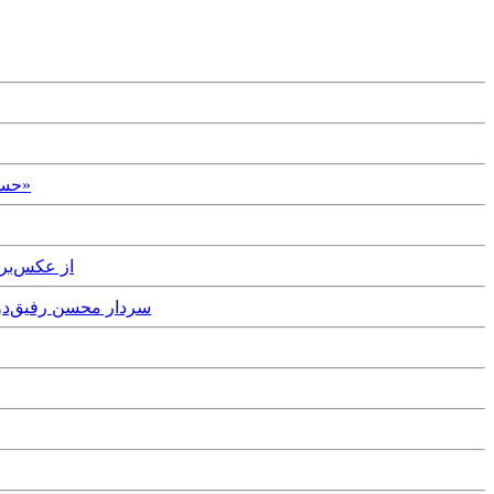
Sunday, 31st May, 2026 - حسین علایی: «سه روز قبل از جنگ به شمخانی گفتم جنگ با ترور رهبر شروع می‌شود، گفت او را پیدا نمی‌کنند»
ay, 29th December, 2025
sday, 24th December, 2025