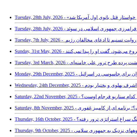
یا ترامپ؛ تسنیم خواستار قتل بانوی اول آمریکا شد
دگان و سرکوب فرامرزی جمهوری اسلامی در سوئد
رمانشاه؟ از روایت تسنیم تا ادعای مخالفان رژیم
Tuesday, 3rd March, 20 - پشت پرده طرح ترور علی خامنه‌ای
، پسر اشرف پهلوی و بختیار بودم
شینی رهبری؛ کدام سناریو فرجام اوست؟
نجات یافت؟؛ برنامه ای از کامبیز غفوری
پاسداران از ترس جنگ سراغ استراتژی ترور رفته؟
T - دو ترور توسط گروههای نزدیک به جمهوری سلامی