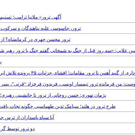
Tuesday, 28th July, 2026 - «آگهی ترور» ملان
Tuesday, 28th July, 2026 - ترور، جاسوسی علیه پناهن
Tuesday, 7th July, 2026 - ترور محسن چهری در ک
26
Mond - از عکس‌برداری از گنبد آهنین تا ترور مقامات؛ افشای جزئیات ۳۵ پرونده تلاش ایران برای جاسوسی در اسرائیل
Wedne - سردار محسن رفیق‌دوست: من فرمانده ترور تیمسار اویسی، فریدون فرخزاد “قرتی”
Saturday, 22nd November, 2025 - پژمان تهوری: حسن روحانی از ترور تا جان
Saturday, 8th November, 2025 - طرح ترور در هلند؛ سیامک تدین طهماسبی چگونه 
Thursday, 16th October, 2025 - آیا سپاه 
hursday, 9th October, 2025