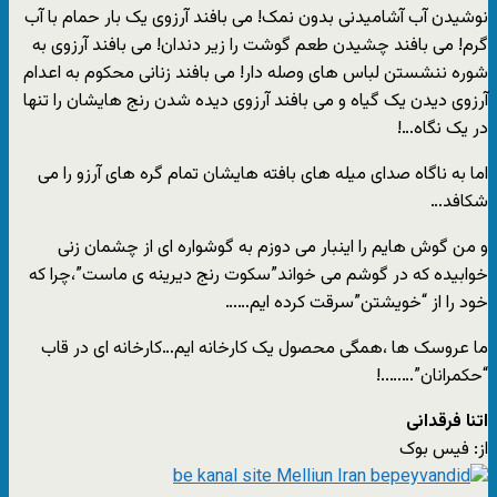
نوشیدن آب آشامیدنی بدون نمک! می بافند آرزوی یک بار حمام با آب
گرم! می بافند چشیدن طعم گوشت را زیر دندان! می بافند آرزوی به
شوره ننشستن لباس های وصله دار! می بافند زنانی محکوم به اعدام
آرزوی دیدن یک گیاه و می بافند آرزوی دیده شدن رنج هایشان را تنها
در یک نگاه…!
اما به ناگاه صدای میله های بافته هایشان تمام گره های آرزو را می
شکافد…
و من گوش هایم را اینبار می دوزم به گوشواره ای از چشمان زنی
خوابیده که در گوشم می خواند”سکوت رنج دیرینه ی ماست”،چرا که
خود را از “خویشتن”سرقت کرده ایم……
ما عروسک ها ،همگی محصول یک کارخانه ایم…کارخانه ای در قاب
“حکمرانان”……..!
اتنا فرقدانی
از: فیس بوک