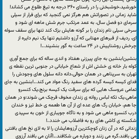
خورشید،خوشبختی را در راستای ۳۶۰ درجه به تیغ طلوع می کشاند!
شاید زمانی در تصوراتش هم هرگز نمی گنجید که برای فرار از سیلی
سرمای دو فصل سال، به عمد مرتکب جرم شش ماهه ای شود و
سرخی سیلی نام زندان را بر گونه هایش بزک کند تنها برای سقف سوله
ای، ردیف از قبرهای مهتابی که آرزو داشتیم تنها یک نیم دایره از
چرخش روشناییش در ۲۴ ساعت به گور بنشیند…!
بنشین!بنشین به جای پیرزنی هفتاد و اندی ساله که برای جمع آوری
کوله بار خانه ی خشتی اش از شعاع خیابانی در جنوبی ترین نقطه ی
تهران به سرپناهی در همان حوالی،دانه دانه سلول های وجودش را
فدای کیسه کیسه گرده های سفید رنگ مواد می کند…!بنشین به جای
تمامی عروسک هایی که برای سرقت یک کیسه برنج،یک کنسرو
ماهی،یک تکه لباس روانه ی زندان مخوف قرچک می شوند؛و در همان
جا هم، خیابان رگ های عده ای از آن ها طعمه ی خط تیز و خندان
درب کنسرو ماهی می شود و به ناگاه جویباری از خون به سپیدی
شکسته ی کاشی های رو به فاضلاب می خندد..!
زندانی که در آن زنان کوچکترین آرزوهایشان را لا به لای نخ های بافتنی
می بافند،گره می زنند و دوباره می شکافند…!آنان می بافند آرزوی