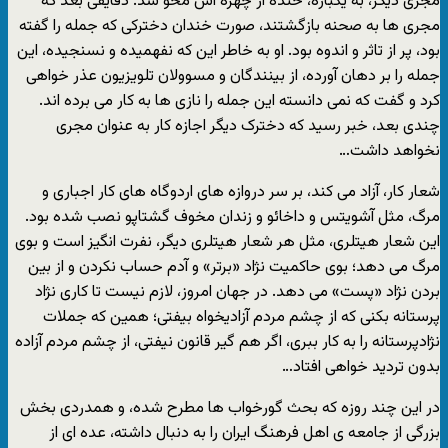
مجرى دیگر، به یکباره، خنده از چهره اش محو شد. دقایقى بعد که
مجرى ها به صحنه بازگشتند، صورت خندان دخترکى که جمله را گفته
بود، پر از تاثر و اندوه بود. او به خاطر این که نفهمیده و نسنجیده، این
جمله را بر دهان آورده، از بینندگان و مسوولان تلویزیون عذر خواهى
کرد و گفت که نمى دانسته این جمله را نازى ها به کار مى برده اند.
چندى بعد، خبر رسید که دخترک دیگر اجازه کار به عنوان مجرى
نخواهد داشت…
شعار کار، آزاد مى کند، بر سر دروازه هاى اردوگاه هاى کار اجبارى و
مرگ، مثل آشویتس و داخائو و زندان مخوف گشتاپو نصب شده بود.
این شعار هیتلرى، مثل هر شعار هیتلرى دیگر، نفرت انگیز است و بوى
مرگ مى دهد؛ بوى حاکمیت نژاد «برتر» و آدم حساب نکردن و از بین
بردن نژاد «پست» مى دهد. در جهان امروز، لازم نیست تا کارى نژاد
پرستانه بکنى که از چشم مردم آزادیخواه بیفتى؛ همین که جملات
نژادپرستانه را به کار ببرى، اگر هم گیر قانون نیفتى، از چشم مردم آزاده
بدون تردید خواهى افتاد…
در این چند روزه که بحث گورخواب ها مطرح شده، و همدردى بخش
بزرگى از جامعه ى اهل فرهنگ ایران را به دنبال داشته، عده اى از