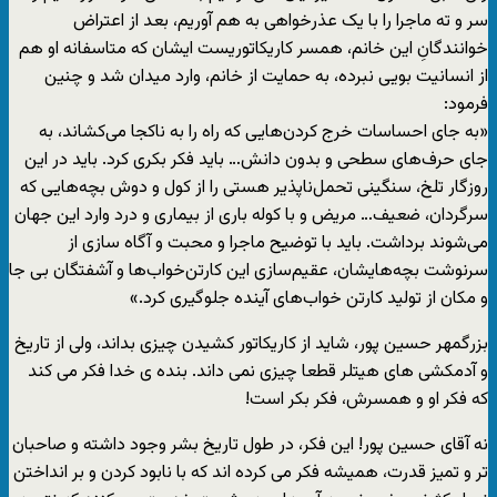
سر و ته ماجرا را با یک عذرخواهى به هم آوریم، بعد از اعتراض
خوانندگانِ این خانم، همسر کاریکاتوریست ایشان که متاسفانه او هم
از انسانیت بویى نبرده، به حمایت از خانم، وارد میدان شد و چنین
فرمود:
«به جای احساسات خرج کردن‌هایی که راه را به ناکجا می‌کشاند، به
جای حرف‌های سطحی و بدون دانش… باید فکر بکری کرد. باید در این
روزگار تلخ، سنگینی تحمل‌ناپذیر هستی را از کول و دوش بچه‌هایی که
سرگردان، ضعیف… مریض و با کوله باری از بیماری و درد وارد این جهان
می‌شوند برداشت. باید با توضیح ماجرا و محبت و آگاه سازی از
سرنوشت بچه‌هایشان، عقیم‌سازی این کارتن‌خواب‌ها و آشفتگان بی جا
و مکان از تولید کارتن خواب‌های آ‌ینده جلوگیری کرد.»
بزرگمهر حسین پور، شاید از کاریکاتور کشیدن چیزى بداند، ولى از تاریخ
و آدمکشى هاى هیتلر قطعا چیزى نمى داند. بنده ى خدا فکر مى کند
که فکر او و همسرش، فکر بکر است!
نه آقاى حسین پور! این فکر، در طول تاریخ بشر وجود داشته و صاحبان
تر و تمیز قدرت، همیشه فکر مى کرده اند که با نابود کردن و بر انداختن