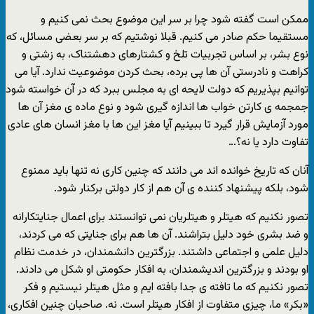
ممکن است گفته شود چرا بر سر این موضوع بحث نمى کنیم و
مستقیما حکم صادر مى کنیم. قبلا نوشتیم که بر سر بعضى مسائل، که
نوع بشر، بر اساس تجربیات تلخ و کشتارهاى دهشتناک، به زشتى و
کراهت و نادرستى آن ها پى برده، بحث کردن موضوعیت ندارد. آیا مى
توانیم بپذیریم که دولت لایحه اى به مجلس ببرد که در آن خواسته شود
جمجمه ى کارتن خواب ها اندازه گیرى شود و نوع ماده ى مغز آن ها
مورد آزمایش قرار گیرد تا ببینیم آیا مغز این ها با مغز انسان هاى عادى
تفاوت دارد یا نه؟…
آنان که تاریخ خوانده اند مى دانند که چنین کارى نه تنها باید ممنوع
شود، بلکه پیشنهاد کننده ى آن هم از کار دولتى برکنار شود.
تصور نکنیم که هیتلر و هیتلریان نمى توانستند براى اعمال جنایتکارانه
و ضد بشرى خود دلیل بتراشند. آن ها هم براى جنایتى که مى کردند،
دلیل علمى و اجتماعى داشتند. بزرگترین دانشمندان، در خدمت نظام
او بودند و بزرگترین اندیشمندان، به افکار حکومتى او شکل مى دادند.
تصور نکنیم که ما تافته ى جدا بافته ایم و مثل هیتلر نیستیم و فکر
«بکر» ما، چیزى متفاوت از افکار هیتلر است. نه. صاحبان چنین افکارى،