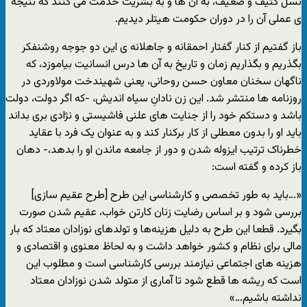
نسل کثیف و ضعیف، به آن ها و به بشریت خدمت مى کنند که نتیجه
ى عملى آن را در دوران حکومت هیتلر دیدیم.
باز گفتیم از کنار گفتار احمقانه و جاهلانه ى این دو جوجه روشنفکر
بگذریم و بگذاریم زمان و تاریخ به آن ها درس انسانیت بیاموزد، که
ناگهان سخنان معاون حسن روحانى، یعنى شهیندخت مولاوردى در
روزنامه ها منتشر شد. این زن نادانِ سیاه اندیش، -که اگر دولت، دولت
باشد و دستکم خود را از جنایت هاى علنى فاشیستى و نژادى برى بداند
باید او را بدون معطلى از کار برکنار کند و به عنوان یک فرد با عقاید
خطرناک ترتیب ایزوله شدن و دور از جامعه ماندن او را بدهد،- دهان
باز کرده و گفته است:
«…باید به طور تخصصی و کارشناسی این طرح [طرح عقیم سازى]
بررسی شود و بر اساس رضایت زنان کارتن خواب، عقیم شدن صورت
بگیرد. قطعا این طرح به دلیل هزینه‌ها و تولدهای نوزادان معتاد که بار
مالی برای نظام و کشور خواهد داشت و به لحاظ معنوی و اقتصادی و
هزینه های اجتماعی نیازمند بررسی کارشناسی است و مطلوب این
است که ریشه ها قطع شود تا آماری از متولد شدن نوزادان معتاد
نداشته باشیم…»