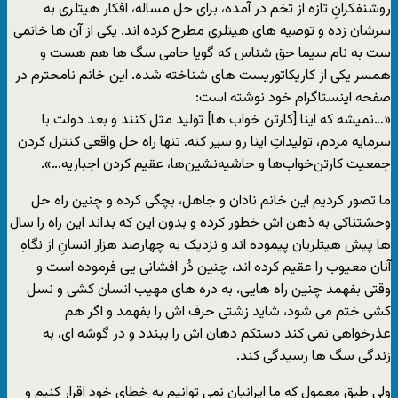
روشنفکرانِ تازه از تخم در آمده، براى حل مساله، افکار هیتلرى به
سرشان زده و توصیه هاى هیتلرى مطرح کرده اند. یکى از آن ها خانمى
ست به نام سیما حق شناس که گویا حامى سگ ها هم هست و
همسر یکى از کاریکاتوریست هاى شناخته شده. این خانم نامحترم در
صفحه اینستاگرام خود نوشته است:
«…نمیشه که اینا [کارتن خواب ها] تولید مثل کنند و بعد دولت با
سرمایه مردم، تولیداتِ اینا رو سیر کنه. تنها راه حل واقعی کنترل کردن
جمعیت کارتن‌خواب‌ها و حاشیه‌نشین‌ها، عقیم کردن اجباریه…».
ما تصور کردیم این خانم نادان و جاهل، بچگى کرده و چنین راه حل
وحشتناکى به ذهن اش خطور کرده و بدون این که بداند این راه را سال
ها پیش هیتلریان پیموده اند و نزدیک به چهارصد هزار انسانِ از نگاهِ
آنان معیوب را عقیم کرده اند، چنین دُر افشانى یى فرموده است و
وقتى بفهمد چنین راه هایى، به دره هاى مهیب انسان کشى و نسل
کشى ختم مى شود، شاید زشتى حرف اش را بفهمد و اگر هم
عذرخواهى نمى کند دستکم دهان اش را ببندد و در گوشه اى، به
زندگى سگ ها رسیدگى کند.
ولى طبق معمول که ما ایرانیان نمى توانیم به خطاى خود اقرار کنیم و