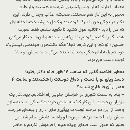
معتاد را دارند که از جنس‌کشیدن شرمنده هستند و از طرفی
مجبور به این کار هم هستند، همیشه عذاب‌ وجدان دارند. این
دکتر در بچگی من را بزرگ کرده بود و کامل می‌شناخت، لحظه اول
که من را دید ٣٠ثانیه طول کشید تا بگوید سلام، فقط صورت
همدیگر را نگاه می‌کردیم تا این‌که پرسید: «تو این‌جا چیکار می‌کنی
حسین؟ تو کجا و این کارها کجا؟ مگه دانشجوی مهندسی نیستی؟»
دوستم را به اتاق دیگر بردند (با خنده می‌گوید به بخش) و حالا
نوبت دست من بود.
به‌طور خلاصه گفتی که ساعت ١٢ ظهر خانه دکتر رفتید؛
دست‌وپای تو با دست و دماغ دوستت را شکستند و ساعت ۴
عصر از آن‌جا خارج شدید؟
– بله. به سمت شهری در خراسان جنوبی راه افتادیم. پیمانکار یک
پژوپارس داشت. این کار کلا سه بخش دارد؛ شکستگی، صحنه‌سازی
و بعد از این دو مرحله نوبت به پیگیری‌های اداری و بیمه‌ای می‌رسد.
بخش اول با همه دردها، ترس‌ها و واهمه‌هایش تمام شد من
هنوز که هنوز است صدای چیکه میله را فراموش نکردم و حاضر