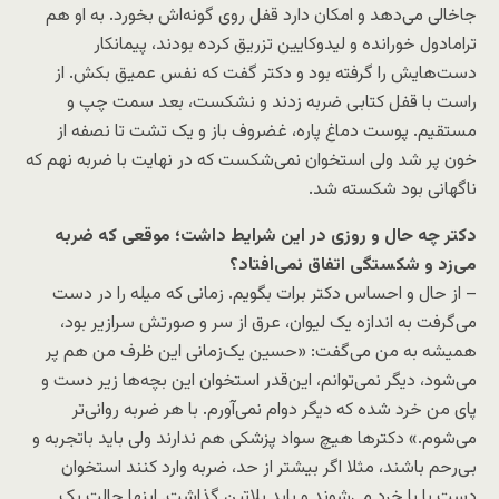
جاخالی می‌دهد و امکان دارد قفل روی گونه‌‌اش بخورد. به او هم
ترامادول خورانده و لیدوکایین تزریق کرده بودند، پیمانکار
دست‌هایش را گرفته بود و دکتر گفت که نفس عمیق بکش. از
راست با قفل کتابی ضربه زدند و نشکست، بعد سمت چپ و
مستقیم. پوست دماغ پاره، غضروف باز و یک تشت تا نصفه از
خون پر شد ولی استخوان نمی‌شکست که در نهایت با ضربه نهم که
ناگهانی بود شکسته شد.
دکتر چه حال و روزی در این شرایط داشت؛ موقعی که ضربه
می‌زد و شکستگی اتفاق نمی‌افتاد؟
– از حال و احساس دکتر برات بگویم. زمانی که میله را در دست
می‌گرفت به اندازه یک‌ لیوان، عرق از سر و صورتش سرازیر بود،
همیشه به من می‌گفت: «حسین یک‌زمانی این ظرف من هم پر
می‌شود، دیگر نمی‌توانم، این‌قدر استخوان این بچه‌ها زیر دست و
پای من خرد شده‌ که دیگر دوام نمی‌آورم. با هر ضربه روانی‌تر
می‌شوم.» دکترها هیچ سواد پزشکی هم ندارند ولی باید باتجربه و
بی‌رحم باشند، مثلا اگر بیشتر از حد، ضربه وارد کنند استخوان
دست یا پا خرد می‌شوند و باید پلاتین گذاشت. اینها حالت یک