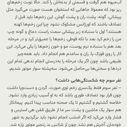
آب‌میوه هم گرفت و قسمتی از بدنه‌اش را کند. حالا نوبت زخم‌های
ریز بود که معمولا جاهایی که استخوان هست صورت می‌گیرد مثل
پیشانی، گونه، پشت ران و پشت گوش. این زخم‌ها باید قبل از
تصادف باشند که اورژانس مشکوک نشود چرا این زخم‌ها کهنه
هستند؟ اول با سنباده زبر پیشانی سمت راست، دماغ و گونه چپ
من را زخم کرد بعد با تکه قوطی، زخم‌ها را عمیق‌تر کرد و در مرحله
بعد هم با سنباده نرم پوست، مو و خون زخم‌ها را یکی می‌کرد. این
کار را روی قوزک پا، ران و ساعدم هم انجام داد. باید همه‌چیز
طبیعی باشد چون اگر یک مرحله را به‌درستی انجام ندهی تمام این
دردها و سختی‌ها بی‌حاصل می‌شود. سه‌پشته سوار موتور شدیم.
نفر سوم چه شکستگی‌هایی داشت؟
– نفر سوم فقط یک‌سری زخم توی صورت، گردن و دست‌و‌پا داشت
چون قرار بود تصادف طوری باشد که به او آسیب زیادی وارد نشود.
خلاصه گشتیم و گشتیم تا یک صحنه مناسب پیدا کنیم. پیمانکار
هم سوار یک ماشین و پشت‌ سر ما از طریق تلفن هی استرس و
فشار وارد می‌کرد که اگر امشب انجام نشود باید برگردیم به شهر
خودمان. آخرش هم نشد چون از شانس بد زنجیر موتور پاره شد.