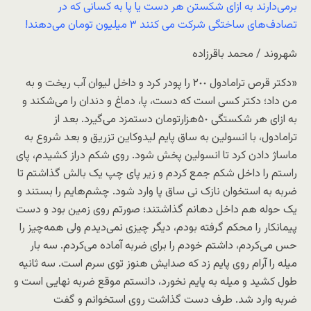
برمی‌دارند به‌ ازای شکستن هر دست یا پا به کسانی که در
تصادف‌های ساختگی شرکت می کنند ٣ میلیون تومان می‌دهند!
شهروند / محمد باقرزاده
«دکتر قرص ترامادول ٢٠٠ را پودر کرد و داخل لیوان آب ریخت و به
من داد؛ دکتر کسی است که دست، پا، دماغ و دندان را می‌شکند و
به ازای هر شکستگی ۵٠هزارتومان دستمزد می‌گیرد. بعد از
ترامادول، با انسولین به ساق پایم لیدوکاین تزریق و بعد شروع به
ماساژ دادن کرد تا انسولین پخش شود. روی شکم دراز کشیدم، پای
راستم را داخل شکم جمع کردم و زیر پای چپ یک بالش گذاشتم تا
ضربه به استخوان نازک ‌نی ساق پا وارد شود. چشم‌هایم را بستند و
یک حوله هم داخل دهانم گذاشتند؛ صورتم روی زمین بود و دست
پیمانکار را محکم گرفته بودم، دیگر چیزی نمی‌دیدم ولی همه‌چیز را
حس می‌کردم، داشتم خودم را برای ضربه آماده می‌کردم. سه بار
میله را آرام روی پایم ‌زد که صدایش هنوز توی سرم است. سه ثانیه
طول کشید و میله به پایم نخورد، دانستم موقع ضربه نهایی است و
ضربه وارد شد. طرف دست گذاشت روی استخوانم و گفت