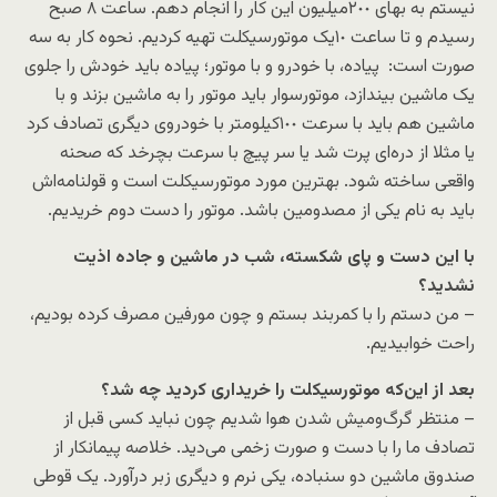
نیستم به بهای ٢٠٠میلیون این کار را انجام دهم. ساعت ٨ صبح
رسیدم و تا ساعت ١٠یک موتورسیکلت تهیه کردیم. نحوه کار به سه
صورت است: پیاده، با خودرو و با موتور؛ پیاده باید خودش را جلوی
یک ماشین بیندازد، موتورسوار باید موتور را به ماشین بزند و با
ماشین هم باید با سرعت ١٠٠کیلومتر با خودروی دیگری تصادف کرد
یا مثلا از دره‌ای پرت شد یا سر پیچ با سرعت بچرخد که صحنه
واقعی ساخته شود. بهترین مورد موتورسیکلت است و قولنامه‌اش
باید به نام یکی از مصدومین باشد. موتور را دست دوم خریدیم.
با این دست و پای شکسته، شب در ماشین و جاده اذیت
نشدید؟
– من دستم را با کمربند بستم و چون مورفین مصرف کرده بودیم،
راحت خوابیدیم.
بعد از این‌که موتورسیکلت را خریداری کردید چه شد؟
– منتظر گرگ‌ومیش شدن هوا شدیم چون نباید کسی قبل از
تصادف ما را با دست و صورت زخمی می‌دید. خلاصه پیمانکار از
صندوق ماشین دو سنباده، یکی نرم و دیگری زبر درآورد. یک قوطی