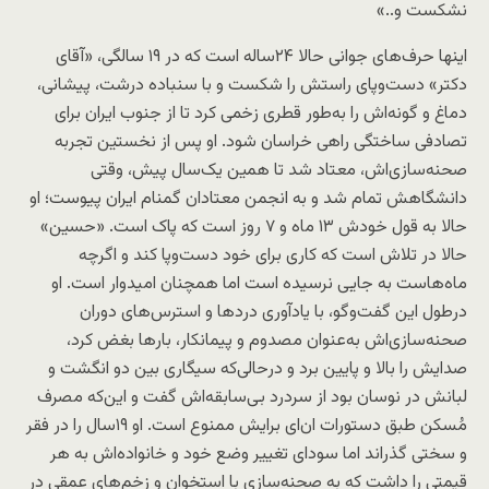
نشکست و..»
اینها حرف‌های جوانی حالا ٢۴ساله است که در ١٩ سالگی، «آقای
دکتر» دست‌و‌پای راستش را شکست و با سنباده ‌درشت، پیشانی،
دماغ و گونه‌اش را به‌طور قطری زخمی کرد تا از جنوب ایران برای
تصادفی ساختگی راهی خراسان شود. او پس از نخستین تجربه‌
صحنه‌سازی‌اش، معتاد شد تا همین یک‌سال پیش، وقتی
دانشگاهش تمام شد و به انجمن معتادان گمنام ایران پیوست؛ او
حالا به قول خودش ١٣ ماه و ٧ روز است که پاک‌ است. «حسین»
حالا در تلاش است که کاری برای خود دست‌وپا کند و اگرچه
ماه‌هاست به جایی نرسیده است اما همچنان امیدوار است. او
درطول این گفت‌و‌گو، با یادآوری دردها و استرس‌های دوران
صحنه‌سازی‌اش به‌عنوان مصدوم و پیمانکار، بارها بغض کرد،
صدایش را بالا و پایین برد و درحالی‌که سیگاری بین دو انگشت و
لبانش در نوسان بود از سردرد بی‌سابقه‌اش گفت و این‌که مصرف
مُسکن طبق دستورات ان‌ای برایش ممنوع است. او ١٩‌سال را در فقر
و سختی گذراند اما سودای تغییر وضع خود و خانواده‌اش به هر
قیمتی را داشت که به صحنه‌سازی با استخوان و زخم‌های عمقی در