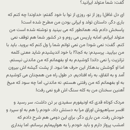
گفت: شما متولد ایرانید؟
ای دل غافل! روز از نو، روزی از نو! با خود گفتم: خداوندا چه کنم که
باری دگر، داستان تولد و ایرانی بودن من مطرح شده است!
پاسخش دادم بله، همانطور که می بینید و نوشته شده است من
متولد ایرانم، امابه پاریس می روم و در کشور شما هم توقف نمی
کنم. گفت: نمی شود! من نمی توانم شما را ول کنم که بروید. باید با
من بیایید. پرسیدم: به کجا؟! با خود اندیشیدم شاید معنی کلمه
ترانزیت را نمی داند! کوشیدم به او بفهمانم که من ماندنی نیستم.
اما او گوشش بدهکار این حرف ها نبود. از پشت گیشه اش بیرون
آمد و به اتفاق، به راه افتادیم. در طول راه من همچنان می کوشیدم
به او بفهمانم که من رفتنی هستم، نه ماندنی، اما چه سود که میخ
آهنین سخنان من به کله سنگ اش فرو نمی رفت!
مردک کوتاه قدی که اونیفورم سفیدی بر تن داشت، سر رسید و
افسر سیاهپوش اوراق مرا به دستش داد، خودم را هم به او سپرد و
خودش رفت. من باری دگر، برای این دومی هم شرح دادم که
امشب پرواز دارم و باید خودم را به هواپیمایم برسانم، اما پنداری