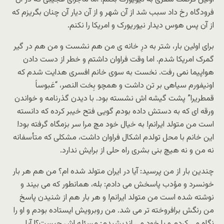
فرودگاه رخ داد سبب شد از آن شهر و از آن دیار آن چنان بگریزم که
از آن پس هوس دیدار نیوریورک و امریکا را نکنم.
برای اولین بار، شتر به درِ خانه ی من هم نشست و من هم در گیر
گمرک امریکا شدم. اما وقت فراوان داشتم و خطر از دست دادن
هواپیما نمی رفت. نخست به سوی خانم افسری هدایت شدم که
اونیفورم سیاهی بر تن داشت و همچو بِخت النصر، “عَبوساً
قمطریرا” پشت گیشه اش نشسته بود. با دیدن گذرنامه و خواندن
ورقه ای که به دستش داده بودم گویی فتح خیبر کرده که دانسته
است من متولد ایرانم! به خیال خود مچ مرا سر بزمگاه گرفته بود!
این خانم با محل تولدم اشکال فراوان داشت، مشکلی که متأسفانه
نه من و نه هیچ بنی بشری راه حلی از برایش ندارد.
چندین بار از من پرسید: آیا در ایران متولد شده ام؟ من هم هر بار
خونسرد و مؤدب پاسخش می دادم: بله، همانطور که می بیند و
نوشته شده است من متولد ایرانم! و هر بار هم از شنیدن پاسخ
من رنگش برافروخته تر می شد. من روبرویش ایستاده بودم و او را
نگاه می کردم و با خود می اندیشیدم: مسئله اش چیست؟! آیا