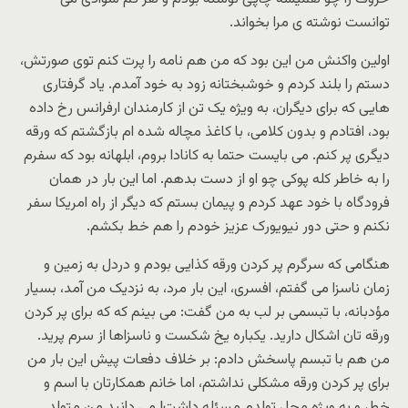
توانست نوشته ی مرا بخواند.
اولین واکنش من این بود که من هم نامه را پرت کنم توی صورتش،
دستم را بلند کردم و خوشبختانه زود به خود آمدم. یاد گرفتاری
هایی که برای دیگران، به ویژه یک تن از کارمندان ارفرانس رخ داده
بود، افتادم و بدون کلامی، با کاغذ مچاله شده ام بازگشتم که ورقه
دیگری پر کنم. می بایست حتما به کانادا بروم، ابلهانه بود که سفرم
را به خاطر کله پوکی چو او از دست بدهم. اما این بار در همان
فرودگاه با خود عهد کردم و پیمان بستم که دیگر از راه امریکا سفر
نکنم و حتی دور نیویورک عزیز خودم را هم خط بکشم.
هنگامی که سرگرم پر کردن ورقه کذایی بودم و دردل به زمین و
زمان ناسزا می گفتم، افسری، این بار مرد، به نزدیک من آمد، بسیار
مؤدبانه، با تبسمی بر لب به من گفت: می بینم که که برای پر کردن
ورقه تان اشکال دارید. یکباره یخ شکست و ناسزاها از سرم پرید.
من هم با تبسم پاسخش دادم: بر خلاف دفعات پیش این بار من
برای پر کردن ورقه مشکلی نداشتم، اما خانم همکارتان با اسم و
خط، و به ویژه محل تولدم مسئله داشت! می دانید من متولد