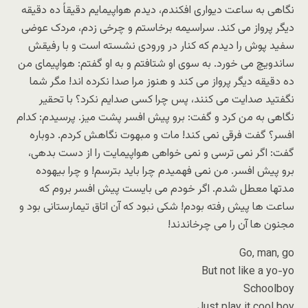
نگاهی به ساعت دیواری افکندم، دیدم هواپیمایم دقیقاً ده دقیقه
دیگر پرواز می کند. سراسیمه برخاستم و چرخی زدم، مردک عوضی
سفید پوش را دیدم که کنار در ورودی نشسته است و با رفیقش
ساندویچ می خورد. به سوی او شتافتم و به او گفتم: هواپیمای من
ده دقیقه دیگر پرواز می کند و هنوز مرا صدا نکرده اند! مگر شما
نگفتید صدایت می کنند، پس چرا کسی صدایم نکرد؟ با تحقیر
نگاهی به من کرد و گفت: برو پیش افسر پشت میز. پرسیدم: کدام
افسر؟ گفت فرقی نمی کند! مات و مبهوت نگاهش کردم. دوباره
گفت: اگر نمی ترسی و نمی خواهی هواپیمایت را از دست بدهی،
برو پیش افسر. من نمی فهمیدم چرا باید بترسم! و چرا بیهوده
مدتها معطل شدم. اگر خودم می بایست پیش افسر بروم که
ساعت ها پیش رفته بودم! شکی نبود که آن اتاق تیمارستانی بود و
مجنون ها آن را می چرخاندند!
Go, man, go
But not like a yo-yo
Schoolboy
Just play it cool boy