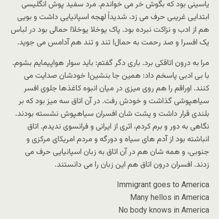
یاسینی بود که بگوش خر می خواندم. مرد سفید پوش انگلیسی
ابتدایی غریبی حرف می زد، شدیداً لهجه اسپانیایی داشت و بویی
هم از ادب و نزاکت نبرده بود. پاک یوخلا یوخلا! حمالی بود در لباس
یک افسر! و صد رحمت به حمال! تند و تند هم آدامس می جوید.
مرا به درون اتاقکی برد. باری دگر گفتم: باید سوار هواپیمایم بشوم.
با بی ادبی پاسخم داد: همین جا بنشین! خودشان صدایت می
کنند. اوراقم را هم روی میزی در میان انبوه کاغذها جلوی افسر
سیاهپوشی گذاشت و خودش رفت. در آن اتاق سه میز بود که بر
بلندی قرار داشت و پشت شان افسران سیاهپوش نشسته بودند.
نگاهی به دور و برم کردم، اثری از ایرانی و فرانسوی ندیدم. اتاق
انباشته بود از آدم های سیاه و دورگه و مردم امریکای مرکزی و
جنوبی، و همه شان هم در آن اتاق به زبان اسپانیایی حرف می
زدند. افسران درون اتاق هم این زبان را می دانستند.
Immigrant goes to America
Many hellos in America
No body knows in America