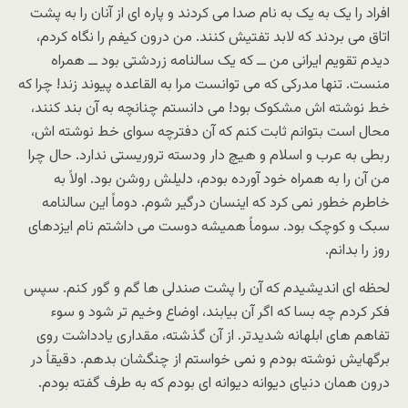
افراد را یک به یک به نام صدا می کردند و پاره ای از آنان را به پشت
اتاق می بردند که لابد تفتیش کنند. من درون کیفم را نگاه کردم،
دیدم تقویم ایرانی من ــ که یک سالنامه زردشتی بود ــ همراه
منست. تنها مدرکی که می توانست مرا به القاعده پیوند زند! چرا که
خط نوشته اش مشکوک بود! می دانستم چنانچه به آن بند کنند،
محال است بتوانم ثابت کنم که آن دفترچه سوای خط نوشته اش،
ربطی به عرب و اسلام و هیچ دار ودسته تروریستی ندارد. حال چرا
من آن را به همراه خود آورده بودم، دلیلش روشن بود. اولاً به
خاطرم خطور نمی کرد که اینسان درگیر شوم. دوماً این سالنامه
سبک و کوچک بود. سوماً همیشه دوست می داشتم نام ایزدهای
روز را بدانم.
لحظه ای اندیشیدم که آن را پشت صندلی ها گم و گور کنم. سپس
فکر کردم چه بسا که اگر آن بیابند، اوضاع وخیم تر شود و سوء
تفاهم های ابلهانه شدیدتر. از آن گذشته، مقداری یادداشت روی
برگهایش نوشته بودم و نمی خواستم از چنگشان بدهم. دقیقاً در
درون همان دنیای دیوانه دیوانه ای بودم که به طرف گفته بودم.