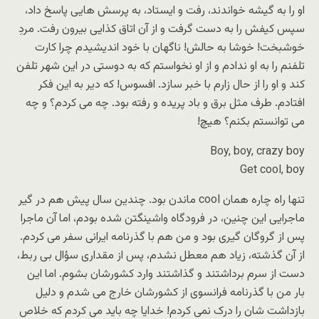
او را به گیشه خواندند، رفت و ایستاد، به پرسش هایی پاسخ داد،
سپس کیفش را به دست گرفت و از آن اتاق کذایی بیرون رفت. مردِ
خوشبخت! خوشا به حالش! ناگهان با خود اندیشیدم چرا کارت
تلفنم را به او ندادم و از او نخواستم که به دوستی در این شهر تلفن
کند و او را از حال زارم با خبر سازد. افسوس! که دیر به این فکر
افتادم. طرف مثل برق و باد پریده و رفته بود. چه می کردم؟ و چه
می توانستم بکنم؟ هیچ!
Boy, boy, crazy boy
Get cool, boy
تنها راه چاره همان cool ماندن بود. چندین سال پیش هم در گیر
ماجرایی این چنین، در فرودگاه واشینگتن شده بودم، اما آن ماجرا
پس از گروگان گیری بود و من هم با گذرنامه ایرانی سفر می کردم.
از آن گذشته، زیاد هم معطل نشدم، پس از مقداری سؤال بی ربط،
دست از سرم برداشتند و گذاشتند وارد کشورشان بشوم. اما این
بار من با گذرنامه فرانسوی از کشورشان خارج می شدم و دلیل
بازداشت شان را درک نمی کردم! خدایا چه باید می کردم که خلاص