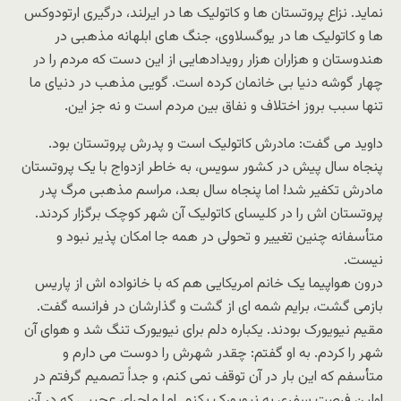
نماید. نزاع پروتستان ها و کاتولیک ها در ایرلند، درگیری ارتودوکس
ها و کاتولیک ها در یوگسلاوی، جنگ های ابلهانه مذهبی در
هندوستان و هزاران هزار رویدادهایی از این دست که مردم را در
چهار گوشه دنیا بی خانمان کرده است. گویی مذهب در دنیای ما
تنها سبب بروز اختلاف و نفاق بین مردم است و نه جز این.
داوید می گفت: مادرش کاتولیک است و پدرش پروتستان بود.
پنجاه سال پیش در کشور سویس، به خاطر ازدواج با یک پروتستان
مادرش تکفیر شد! اما پنجاه سال بعد، مراسم مذهبی مرگ پدر
پروتستان اش را در کلیسای کاتولیک آن شهر کوچک برگزار کردند.
متأسفانه چنین تغییر و تحولی در همه جا امکان پذیر نبود و
نیست.
درون هواپیما یک خانم امریکایی هم که با خانواده اش از پاریس
بازمی گشت، برایم شمه ای از گشت و گذارشان در فرانسه گفت.
مقیم نیویورک بودند. یکباره دلم برای نیویورک تنگ شد و هوای آن
شهر را کردم. به او گفتم: چقدر شهرش را دوست می دارم و
متأسفم که این بار در آن توقف نمی کنم، و جداً تصمیم گرفتم در
اولین فرصت سفری به نیویورک بکنم. اما ماجرای عجیبی که در آن