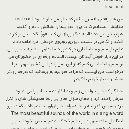
Real cool
من هم رفتم و افسری یافتم که جلویش خلوت بود. real cool
مقابلش ایستادم کارت پرواز هواپیما را نشانش دادم و گفتم:
هواپیمای من ده دقیقه دیگر پرواز می کند. فوراً نگاه تندی بر کارت
افکند و نگاهی بر ساعت دیواری روبروی خودش. من ادامه دادم:
عازم پاریسم و مطلقاً کاری در کشور شما ندارم. چنانچه حضور من
در این دیار خوش آیندتان نیست، الساعه ورقه ای در حضورتان می
نویسم و امضاء می کنم که از این پس پا در این کشور ننهم. تنها
درخواست من اینست که مرا به هواپیمایم برسانید که هرچه زودتر
به شهر و دیار خودم بازگردم.
نه انگار که با او حرف می زنم و نه انگار که سخنانم را می شنود.
سرش را بلند کرد و همان سؤال های بی ربط همیشگی شان را تکرار
کرد و سپس گذرنامه را به همراه سایر اوراق بدستم داد و گفت: برو.
The most beautiful sounds of the world in a single word
لحظه ای مات مبهوت بر جایم خشک شدم. سپس بخود آمدم و
دویدم که خودم را به هواپیمایم برسانم. نه اسباب های مرا جستند