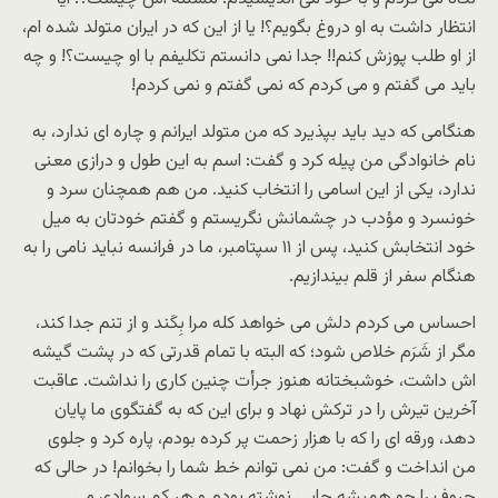
انتظار داشت به او دروغ بگویم؟! یا از این که در ایران متولد شده ام،
از او طلب پوزش کنم!! جدا نمی دانستم تکلیفم با او چیست؟! و چه
باید می گفتم و می کردم که نمی گفتم و نمی کردم!
هنگامی که دید باید بپذیرد که من متولد ایرانم و چاره ای ندارد، به
نام خانوادگی من پیله کرد و گفت: اسم به این طول و درازی معنی
ندارد، یکی از این اسامی را انتخاب کنید. من هم همچنان سرد و
خونسرد و مؤدب در چشمانش نگریستم و گفتم خودتان به میل
خود انتخابش کنید، پس از ۱۱ سپتامبر، ما در فرانسه نباید نامی را به
هنگام سفر از قلم بیندازیم.
احساس می کردم دلش می خواهد کله مرا بِکَند و از تنم جدا کند،
مگر از شَرَم خلاص شود؛ که البته با تمام قدرتی که در پشت گیشه
اش داشت، خوشبختانه هنوز جرأت چنین کاری را نداشت. عاقبت
آخرین تیرش را در ترکش نهاد و برای این که به گفتگوی ما پایان
دهد، ورقه ای را که با هزار زحمت پر کرده بودم، پاره کرد و جلوی
من انداخت و گفت: من نمی توانم خط شما را بخوانم! در حالی که
حروف را چو همیشه چاپی نوشته بودم و هر کم سوادی می