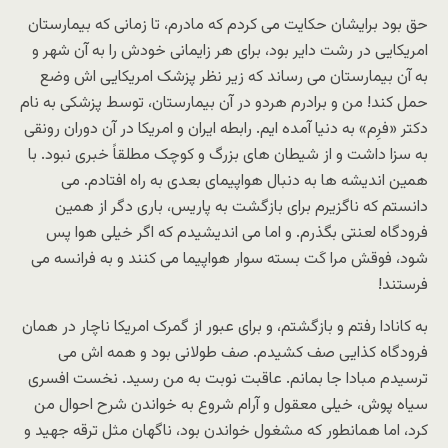
حق بود برایشان حکایت می کردم که مادرم، تا زمانی که بیمارستان
امریکایی در رشت دایر بود، برای هر زایمانی خودش را به آن شهر و
به آن بیمارستان می رساند که زیر نظر پزشک امریکایی اش وضع
حمل کند! من و برادرم هردو در آن بیمارستان، توسط پزشکی به نام
دکتر «فرِم» به دنیا آمده ایم. رابطه ایران و امریکا در آن دوران رونقی
به سزا داشت و از شیطان های بزرگ و کوچک مطلقاً خبری نبود. با
همین اندیشه ها به دنبال هواپیمای بعدی به راه افتادم. می
دانستم که ناگزیرم برای بازگشت به پاریس، باری دگر از همین
فرودگاه لعنتی بگذرم. و اما می اندیشیدم که اگر خیلی هوا پس
شود، فوقش مرا کَت بسته سوار هواپیما می کنند و به فرانسه می
فرستند!
به کانادا رفتم و بازگشتم، و برای عبور از گمرک امریکا ناچار در همان
فرودگاه کذایی صف کشیدم. صف طولانی بود و همه اش می
ترسیدم مبادا جا بمانم. عاقبت نوبت به من رسید. نخست افسری
سیاه پوش، خیلی معقول و آرام شروع به خواندن شرح احوال من
کرد، اما همانطور که مشغول خواندن بود، ناگهان مثل ترقه جهید و