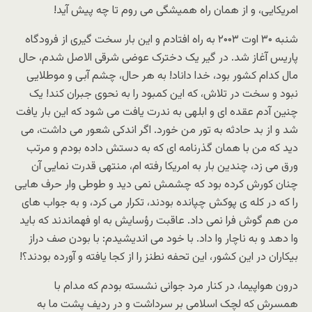
امریکایی، و از همان راه همیشگی می روم تا چه پیش آید!
شنبه ۳۰ اوت ۲۰۰۳ به راه افتادم و این بار سخت گیری از فرودگاه
پاریس آغاز شد. در گیر یک دخترک عوضی شرقی الاصل شدم، حال
مال کدام کشور بود، خدا داناد! به هر حال، چشم آبی و موطلایی
نبود و سخت در تلاش، که این کمبود را به نحوی جبران کند! یک
چنین آدم عقده ای و ابلهی به ندرت یافت می شود که این بار یافت
شد و از بد حادثه به تور من خورد. اگر اندکی شعور می داشت، می
دید که من با همان گذرنامه ای که به دستش داده بودم و مرتب
ورق می زد، چندین بار به امریکا رفته ام، منتهی قدرت نمایی آن
چنان کورش کرده بود که چشمش نمی دید و طوطی وار حرف هایی
را که در کله ی پوکش چپانده بودند، تکرار می کرد، و به جواب های
من هم گوش فرا نمی داد. عاقبت رؤسایش به او فهماندند که باید
وا دهد و به ناچار وا داد. با خود می اندیشیدم: با بودن صف دراز
بیکاران در این کشور، این تحفه نطنز را از کجا یافته و آورده بودند؟!
درون هواپیما، در کنار مرد جوانی نشسته بودم که مدام با
همسرش که لچک اسلامی بر سرداشت و در ردیف پشت ما به