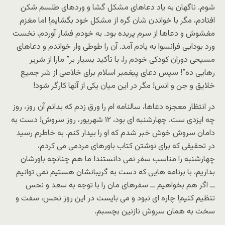
شوم. ناگهان به یاد دعاهای مشکل گشا و وردهای طلسم شکن
افتادم، مگر با خواندن شان گره از مشکل خود بگشایم! اما مغزم
مغشوش و دعاها از سرم پریده بود. به خودم فشار آوردم، نخست
ورد بودایی فرانسوا به یادم آمد. آن را طوطی وار خواندم و دعاهای
مسیحی دوران کودکی خودم را، با تأکید بسیار بر” مارا از شریر
رهایی ده”! سپس دعای پیغمبر اسلام برای خلاصی از شر جمیع
خلایق و جن و انس! مگر در این میان یکی از آنها کارگر شود!
در انتظار معجزه دعاها، سالنامه ام را ورق زدم که بدانم آن روز، روز
چه ایزدی ست. چهارشنبه ای بود، ۱۲ شهریور، روز سروش! دست به
دامان سروش خوش خبر شدم که او را بیدار کنم. به خاطرم رسید
در تحقیقی که برای نوشتن کتاب باورهای مردمی می کردم،
چهارشنبه را مناسب سفر نمی دانستند! ما هم چنانچه باورشان
بداریم، با برنامه هایی که دست به گریبانشان هستیم نمی توانیم
ــ اگر هم بخواهیم ــ سفرهای مان را با توجه به سعد و نحس
تنظیم کنیم! چاره ای نبود و می بایست در این روز نحس، سفت و
سخت به همان سروش نازنین بچسبم.