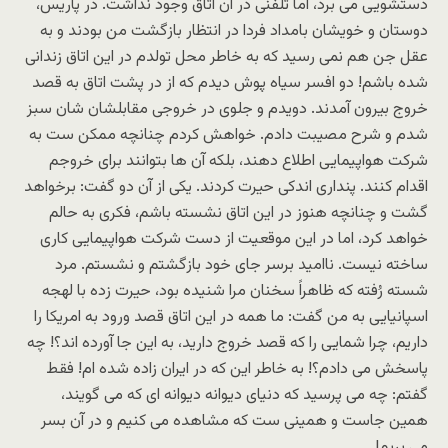
دستشویی می برد، اما تلفنی در آن اتاق وجود نداشت. در پاریس،
دوستان و خویشان بامداد فردا در انتظار بازگشت من بودند و به
عقل جن هم نمی رسید که به خاطر محل تولدم در این اتاق زندانی
شده باشم! دو افسر سیاه پوش دیدم که از در پشت اتاق به قصد
خروج بیرون آمدند. دویدم و جلوی در خروجی مقابلشان شان سبز
شدم و شرح مصیبت دادم. خواهش کردم چنانچه ممکن ست به
شرکت هواپیمایی اطلاع دهند، بلکه آن ها بتوانند برای خروجم
اقدام کنند. پنداری اندکی حیرت کردند. یکی از آن دو گفت: برخواهد
گشت و چنانچه هنوز در این اتاق نشسته باشم، فکری به حالم
خواهد کرد، اما در این موقعیت از دست شرکت هواپیمایی کاری
ساخته نیست. ناامید برسر جای خود بازگشتم و نشستم. مرد
شسته رُفته که ظاهراً سخنان مرا شنیده بود، حیرت زده با لهجه
اسپانیایی به من گفت: ما همه در این اتاق قصد ورود به امریکا را
داریم، چرا شمایی را که قصد خروج دارید، به این جا آورده اند؟! چه
پاسخش می دادم؟! به خاطر این که در ایران زاده شده ام! فقط
گفتم: چه می پرسید که دنیای دیوانه دیوانه ای که می گویند،
همین جاست و همینی ست که مشاهده می کنیم و در آن بسر
می بریم!