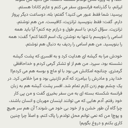
ایرانم، با گذرنامه فرانسوی سفر می کنم و عازم کانادا هستم.
پرسید: شما فقط عبور می کنید؟ گفتم: بله، دوساعت دیگر پرواز
دارم. گفت: فقط بنویسید ترانزیت، کافیست. من هم نوشتم،
ترانزیت. سؤال کردم: با اسم طول و درازم چه کنم؟ آیا باید همه
اسامی را بنویسم یا تنها به نوشتن یک اسم اکتفا کنم؟ گفت: همه
را بنویسید. من هم اسامی را ردیف به دنبال هم نوشتم.
خودش مرا به گیشه ای هدایت کرد و به افسری که پشت گیشه
نشسته بود، سپرد. من هم از او تشکر گرمی کردم و خداحافظی
گرمتری. چنانچه امکانش می بود با او ماچ و بوسه هم می کردم!!
خدا پدر و مادرش را بیامرزد که آدم نازنینی بود و مرا خلاص کرد. در
یک چشم بهم زدن کارم تمام شد. افسر پشت گیشه هم به زبان
فرانسه شکسته بسته ای به من سفر بخیری گفت و من پی کار
خود رفتم. آدم هایی که می توانند اینسان مهربان و انسان باشند،
چرا گاه آن طور خشن و از خود بی خود می شوند؟ آن هم سر هیچ
و پوچ! من که نمی توانم محل تولدم را پاک کنم، و اصلاً چرا چنین
کاری بکنم و دروغ بگویم!