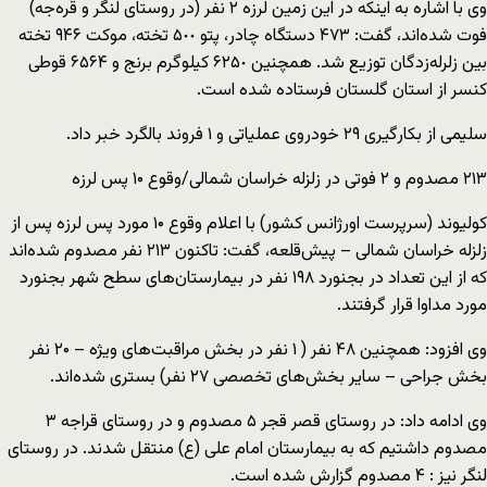
وی با اشاره به اینکه در این زمین لرزه ٢ نفر (در روستای لنگر و قره‌جه)
فوت شده‌اند، گفت: ۴٧٣ دستگاه چادر، پتو ۵٠٠ تخته، موکت ٩۴۶ تخته
بین زلرله‌زدگان توزیع شد. همچنین ۶٢۵٠ کیلوگرم برنج و ۶۵۶۴ قوطی
کنسر از استان گلستان فرستاده شده است.
سلیمی از بکارگیری ٢٩ خودروی عملیاتی و ۱ فروند بالگرد خبر داد.
۲۱۳ مصدوم و ۲ فوتی در زلزله خراسان شمالی/وقوع ۱۰ پس لرزه
کولیوند (سرپرست اورژانس کشور) با اعلام وقوع ۱۰ مورد پس لرزه پس از
زلزله خراسان شمالی – پیش‌قلعه، گفت: تاکنون ۲۱۳ نفر مصدوم شده‌اند
که از این تعداد در بجنورد ۱۹۸ نفر در بیمارستان‌های سطح شهر بجنورد
مورد مداوا قرار گرفتند.
وی افزود: همچنین ۴۸ نفر ( ۱ نفر در بخش مراقبت‌های ویژه – ۲۰ نفر
بخش جراحی – سایر بخش‌های تخصصی ۲۷ نفر) بستری شده‌اند.
وی ادامه داد: در روستای قصر قجر ۵ مصدوم و در روستای قراجه ۳
مصدوم داشتیم که به بیمارستان امام علی (ع) منتقل شدند. در روستای
لنگر نیز : ۴ مصدوم گزارش شده است.