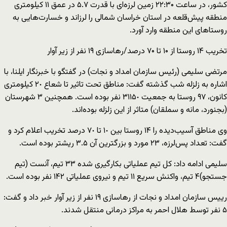
کشور، در ساعت ۲۲:۳۰ زمین لرزه‌ای با قدرت ۵.۷ در عمق ۱۱ کیلومتری
منطقه پیش‌قلعه در استان خراسان شمالی را لرزاند و خسارت‌هایی به
روستاهای این منطقه وارد آورد.
تخریب ۱۴ روستا از ۱۰ تا ۷۰ درصد/رهاسازی ۱۹ نفر از زیر آوار
مرتضی سلیمی (رئیس سازمان امداد و نجات) در گفتگو با خبرنگار ایلنا، با
اشاره به زلزله شب گذشته گفت: مناطق تحت تاثیر تا شعاع ٢٠ کیلومتری
کانون، ٩٧ روستا به جمعیت ٣١١۵٠ نفر بوده است. همچنین ۳ شهرستان
(بجنورد، مانه و سملقان) متاثر از این زلزله بوده‌اند.
وی مناطق آسیب‌دیده را ١۴ روستا بین ١٠ تا ٧٠ درصد تخریب اعلام کرد و
گفت: تعداد پس‌لرزه، ٢٣ مورد و بزرگترین آن ٣.۵ ریشتر بوده است.
سلیمی ادامه داد: کل تیم عملیاتی بکارگیری شده ٣٣ تیم، آنست (تیم
جستجو)۴ تیم، واکنش سریع ١١ تیم و نیروی عملیاتی ١۴٢ نفر بوده است.
رییس سازمان امداد و نجات از رهاسازی ۱۹ نفر از زیر آوار خبر داد و گفت:
۵ نفر توسط هلال احمر به مراکز درمانی منتقل شدند.