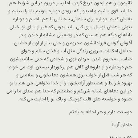
تائیمون را هم ازمون دریغ کردن. اما پسر عزیزم در این شرایط هم
ما باید قوی باشیم و امیدوار که بزودی دوباره بتونیم بابا را ببینیم و
بغلش کنیم. دوباره برای ساعاتی, سه تایی با هم باشیم و دوباره
بتونی باهاش فوتبال بازی کنی. باید بدونی که غیر از بابای تو, خیلی
باباهای دیگه هم هستن که در وضعیتی مشابه از دیدن و در
آغوش گرفتن فرزندانشون محرومن و حتی بدتر از اون از داشتن
حداقل امکانات ضروری زندگی مثل آب و غذای سالم و هوای
مناسب محروم شدن. مردان قوی و شجاعی که حتی سلامتیشون
هم درخطره و از داروهای کافی هم برخوردار نیستن. ازت می خوام
که هر شب قبل از خواب برای همشون دعا بخونی و سلامتی و
بهبود شرایط و همینطور آزادیشون را از خدا بخواهی. من هم با تو
در این دعاهای شبانه شریکم و مطمئنم که خدا هم صدای ما را می
شنوه و خواسته های قلب کوچیک و پاک تو را اجابت می کنه.
دوستت دارم و هر لحظه به یادتم
مامان آزیتا