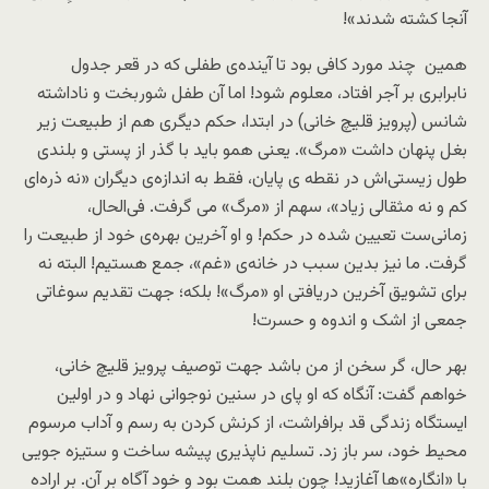
آنجا کشته شدند»!
همین چند مورد کافی بود تا آینده‌ی طفلی که در قعر جدول
نابرابری بر آجر افتاد، معلوم شود! اما آن طفل شوربخت و ناداشته
شانس (پرویز قلیچ خانی) در ابتدا، حکم دیگری هم از طبیعت زیر
بغل پنهان داشت «مرگ». یعنی همو باید با گذر از پستی و بلندی
طول زیستی‌اش در نقطه ی پایان، فقط به اندازه‌ی دیگران «نه ذره‌ای
کم و نه مثقالی زیاد»، سهم از «مرگ» می گرفت. فی‌الحال،
زمانی‌ست تعیین شده در حکم! و او آخرین بهره‌ی خود از طبیعت را
گرفت. ما نیز بدین سبب در خانه‌ی «غم»، جمع هستیم! البته نه
برای تشویق آخرین دریافتی او «مرگ»! بلکه؛ جهت تقدیم سوغاتی
جمعی از اشک و اندوه و حسرت!
بهر حال، گر سخن از من باشد جهت توصیف پرویز قلیچ خانی،
خواهم گفت: آنگاه که او پای در سنین نوجوانی نهاد و در اولین
ایستگاه زندگی قد برافراشت، از کرنش کردن به رسم و آداب مرسوم
محیط خود، سر باز زد. تسلیم ناپذیری پیشه ساخت و ستیزه جویی
با «انگاره»ها آغازید! چون بلند همت بود و خود آگاه بر آن. بر اراده