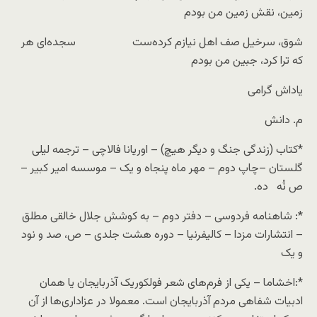
زمین، نقش زمین من بودم
شوق، سرخیل صف اهل نیازم کرده‌ست سجده‌ای هر
که ترا کرد، جبین من بودم
یاداش گرامی
م. دانش
*کتاب (زندگی جنگ و دیگر هیچ) – اوریانا فالاچی – ترجمه لیلی
گلستان –چاپ دوم – مهر ماه پنجاه و یک – موسسه امیر کبیر –
ص نُه ده.
*: شاهنامه فردوسی – دفتر دوم – به کوشش جلال خالقی مطلق
– انتشارات مزدا – کالیفرنیا – دوره هشت جلدی – ص، صد و نود
و یک
*:اخشاما – یکی از فرم‌های شعر فولکوریک آذربایجان یا همان
ادبیات شفاهی مردم آذربایجان است. معمولا در عزاداری‌ها از آن