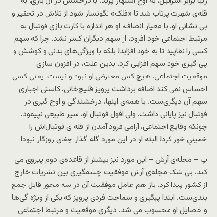
زیبا برابر اسرائیل، به اوج اشتهار پرید. با درخشش در آن بازی، به
قله‌ی شهرت پرتاب شد تا «فلک» نگونسار شود از تلاش در تحقیر و
بی نشانی او. با معیار انصاف، او هر اندازه با کارت بازی فوتبال به
مرتبط اجتماعی خود افزود، از سهم دیگران کسر نشد. چرا که سهم
کسی را نقاپید تا به خود افزاید! بلکه با ویژگی‌های بدنی و کوشش و
پی گیری خود سهم افزایی کرد. بدین علت، در افزون سازی
موقعیت اجتماعی، هیچ کس معترض او نبود و نیست. یعنی کسی
احساس نمی کند اضافه برداشت پرویز قلیچ‌خانی، کاستی اجباری
سهم آن دیگری‌ست. با همه‌ی اینها، درخشندگی و اوج گیری در
فوتبال نیز پایانی داشت. ولی افول فوتبال او، سیر طبیعی نپیمود.
چونکه وقایع اجتماعی، آرامی فرود آمدن از قله ی فوتبال‌اش را
خمینیِ خور کرد! البته او در این مورد گله گذار جفای روزگار نبود!
پ – مجله‌ی آرش – این مورد نیز بیشتر از قاعده‌ی دوم پیروی می
کند. بی شک مجله‌ی آرش موفقیت چشمگیری بین نشریات خارج
از کشور پیدا کرد. باز هم عامل موفقیت آن در سه محور قابل جمع
بندی‌ست. ابتدا پیگیری و سماجت فردی پرویز که یکی از ویژه گی‌ها
و خصایل او محسوب می شد. دیگری موقعیت و مرتبط اجتماعی