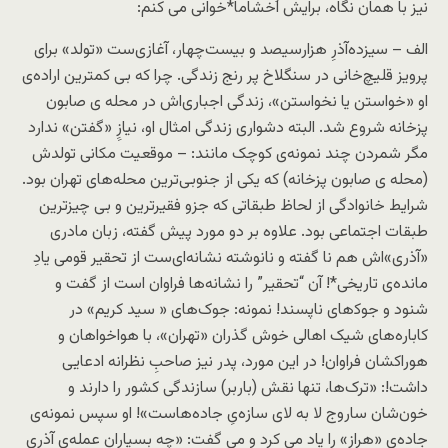
نیز با همان نگاه، برایش اُخشاما*خوانی می کنم:
الف – سیزده‌آذرِ هزارسیصد و بیست‌چهار، آغازی‌ست «تولد» برای
پرویز قلیچ‌خانی در سنگلاخ پر رنج زندگی. چرا که بی کمترین اراده‌ی
او «خواستن یا نخواستن»، زندگی اجباری‌اش در محله ی صابون
پزخانه شروع شد. البته دشواری زندگی امثال او، نیازِِ «گفتن» ندارد
مگر شمردن چند نمونه‌ی کوچک مانند: – موقعیت مکانی تولدش
(محله ی صابون پزخانه) که یکی از جنوبی‌ترین محله‌های تهران بود.
شرایط خانوادگی از لحاظ طبقاتی که جزو فقیرترین و بی چیزترین
طبقات اجتماعی‌ بود. علاوه بر دو مورد پیش گفته، زبان مادری
«آذری»‌اش هم نا گفته و نانوشته نشانه‌ای‌ست از تحقیر قومی یادِ
مانده‌ی تاریخی*! آن “تحقیر” را نشانه‌ها فراوان است از گفت و
شنود و جوک‍‌های ناپسند! نمونه: جوک‌های « سید کریم» در
کاباره‌های شیک اهالی خوش گذران «تهران»، با هواخواهان و
هوراکشان فراوان! در این مورد، پدر نیز صاحبِ نظرانه ادعایی
داشت!: «ترک‌ها، تنها نقش (باربر) سازندگی کشور را دارند و
خون‌شان ساروج لا به لای سازه‌یِ جاده‌هاست»! او سپس نمونه‌ی
جاده‌ی «هراز» را یاد می کرد و می گفت: «چه بسیاران عمله‌یِ آذری