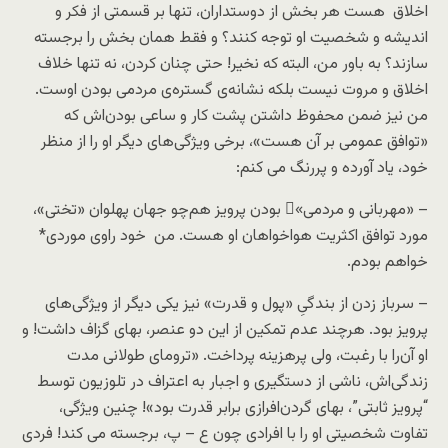
اخلاق هست هر بخش از دوستداران، تنها بر قسمتی از فکر و
اندیشه و شخصیت او توجه کنند؟ و فقط همان بخش را برجسته
سازند؟ به باور من، البته که نخیر! حتی چنان کردن، نه تنها خلاف
اخلاق و مروت نیست بلکه نشانه‌ی گستره‌ی مردمی بودن اوست.
من نیز ضمن محفوظ داشتن پشت کار و ساعی بودن‌اش که
«توافق عمومی بر آن هست»، برخی ویژگی‌های دیگر او را از منظر
خود، یاد آورده و پررنگ می کنم:
– «مهربانی و مردمی»ِ بودن پرویز هم‌چو جهان پهلوان «تختی»،
مورد توافق اکثریت هواخواهان او هست. من خود راوی موردی*
خواهم بودم.
– سرباز زدن از بندگیِ «پول و قدرت» نیز یکی دیگر از ویژگی‌های
پرویز بود. هرچند عدم تمکین از این دو عنصر، بهای گزاف داشت! و
او آن‌را با رغبت، ولی پرهزینه پرداخت. «ترومای طولانی مدت
زندگی‌اش، ناشی از دستگیری و اجبار به اعتراف در تلوزیون توسط
“پرویز ثابتی”، بهای گردن‌افرازی برابر قدرت بود»! چنین ویژگی،
تفاوت شخصیتی او را با افرادی چون ع – پ، برجسته می کند! فرد‌ی