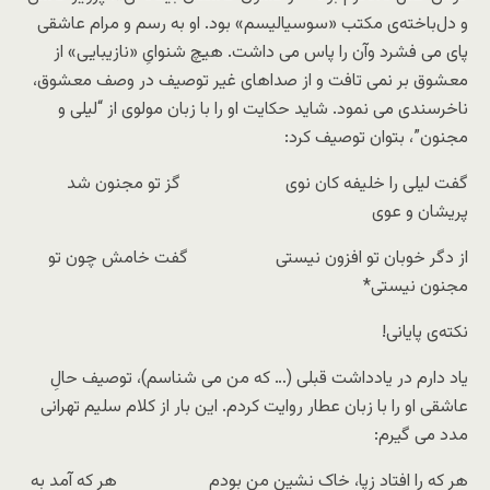
و دل‌باخته‌ی مکتب «سوسیالیسم» بود. او به رسم و مرام عاشقی
پای می فشرد وآن را پاس می داشت. هیچ شنوایِ «نازیبایی» از
معشوق بر نمی تافت و از صداهای غیر توصیف در وصف معشوق،
ناخرسندی می نمود. شاید حکایت او را با زبان مولوی از “لیلی و
مجنون”، بتوان توصیف کرد:
گفت لیلی را خلیفه کان نوی گز تو مجنون شد
پریشان و عوی
از دگر خوبان تو افزون نیستی گفت خامش چون تو
مجنون نیستی*
نکته‌ی پایانی!
یاد دارم در یادداشت قبلی (… که من می شناسم)، توصیف حالِ
عاشقی او را با زبان عطار روایت کردم. این بار از کلام سلیم تهرانی
مدد می گیرم:
هر که را افتاد زپا، خاک نشین من بودم هر که آمد به