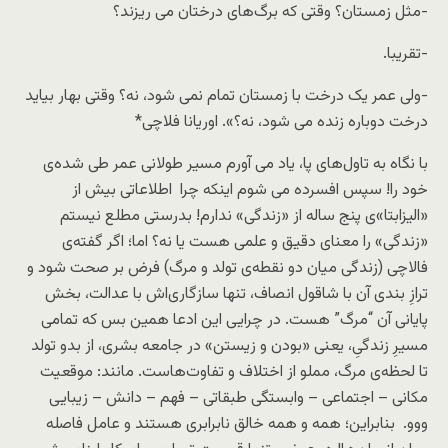
-مثل زمستان؟ وقتی که برگ‌های درختان می ریزند؟
-تقریبا.
-ولی عمر یک درخت با زمستان تمام نمی شود، نه؟ وقتی بهار بیاید
درخت دوباره زنده می شود، نه؟». اوریانا فلاچی*
با نگاه به تاول‌های پا، یاد می آورم مسیر طولانی عمر طی شده‌ی
خود را! سپس افسرده می شوم اینکه چرا اطلاعاتی بیش از
«الیزابتا»ی پنج ساله از «زندگی» ندارم! بدرستی مطلع نیستم
«زندگی» را معنای دقیق و علمی هست یا نه؟ اما؛ اگر گفته‌ی
فالاچی (زندگی میان دو نقطه‌ی تولد و مرگ) فرض بر صحت شود و
ترازِ بندی آن با شاقول انصاف، تنها سازگاری‌اش با عدالت، بخش
پایانی آن “مرگ” هست. در چرایی این ادعا همین بس که تمامی
مسیرِ زندگیِ، یعنی «بودن و زیستن» در جامعه بشری، از بدو تولد
تا لحظه‌ی مرگ، مملو از اختلاف و تفاوت‌هاست. مانند: موقعیت
مکانی – اجتماعی – وابستگی طبقاتی – فهم – دانش – زیبایی
ووو. بنابراین؛ همه و همه خالق نابرابری هستند و عامل فاصله