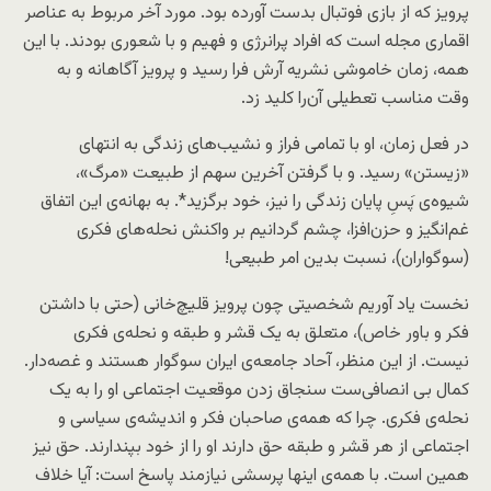
پرویز که از بازی فوتبال بدست آورده بود. مورد آخر مربوط به عناصر
اقماری مجله است که افراد پرانرژی و فهیم و با شعوری بودند. با این
همه، زمان خاموشی نشریه آرش فرا رسید و پرویز آگاهانه و به
وقت مناسب تعطیلی آن‌را کلید زد.
در فعل زمان، او با تمامی فراز و نشیب‌های زندگی به انتهای
«زیستن» رسید. و با گرفتن آخرین سهم از طبیعت «مرگ»،
شیوه‌ی پَسِ پایان زندگی را نیز، خود برگزید*. به بهانه‌ی این اتفاق
غم‌انگیز و حزن‌افزا، چشم گردانیم بر واکنش نحله‌های فکری
(سوگواران)، نسبت بدین امر طبیعی!
نخست یاد آوریم شخصیتی چون پرویز قلیچ‌خانی (حتی با داشتن
فکر و باور خاص)، متعلق به یک قشر و طبقه و نحله‌ی فکری
نیست. از این منظر، آحاد جامعه‌ی ایران سوگوار هستند و غصه‌دار.
کمال بی انصافی‌ست سنجاق زدن موقعیت اجتماعی او را به یک
نحله‌ی فکری. چرا که همه‌ی صاحبان فکر و اندیشه‌ی سیاسی و
اجتماعی از هر قشر و طبقه حق دارند او را از خود بپندارند. حق نیز
همین است. با همه‌ی اینها پرسشی نیازمند پاسخ است: آیا خلاف