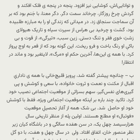
و توانایی‌اش، کوشایی نیز افزود. پنجه در پنجه ی فلک افکند و
گردش چرخ روزگار، چرخاند سمت دگر. دگر معنا، با جَنم بود که بر
آن سماجت سنجاق زد. در میدانی که زندگی او را به مبارزه طلبیده
بود، گشت و چرخید بی هراس از سیرت سیاه و تاریک هیولای
زشتِ خوی فقر و تنگ دستی. زین سبب، «تیرگی»، از قوت و بی
باکیِ او رنگ باخت و فرو ریخت. این گونه بود که از قعر به اوج پرواز
کرد. با همه ی این‌ها، آخرین حکم او «مرگ»، لایتغیر بود و ماند در
انتظار!
ب – چنانچه پیشتر گفته شد، پرویز قلیچ‌خانی با همه ی ناداریِ
اقبال از مکنت و نعمت و ثروت خانواده، با سعی و کوشش و پی
گیری‌های نفس‌گیر، سهم بسزائی از موقعیت اجتماعی نصیب خود
کرد. تاکید چند باره بر اینکه موقعیت اجتماعی ویژه، فقط با کوشش
خود او حاصل شد. بی شک همه از آغاز تحصیلِ موقعیت
«فوتبال» او مطلع هستند. اولین پله از منظر تاریخی سال
هزارسیصد چهل یک، در سن هفده سالگی و در باشگاه کیان زیر
نظر منصور خان، اتفاق افتاد. ولی در سال چهل و هفت، با دو گل