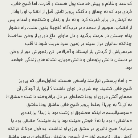
که عبد و غلام و پیش‌خدمت پول هست و قدرت. اما قلیچ‌خانی،
فردی بود که نه چماق و دگنگ پرویز ثابتی قبل از انقلاب او را وادار
به کرنش در برابر قدرت کرد، و نه دار و زندان و شکنجه و اعدام پس
از انقلاب، مجبور از سجده بر درب‌گاه فقهها! بدین علت، راه دشوار
پناه جستن در غربت برگزید و دل ماوای داغ دوری از وطن ساخت!
چنانکه سالیان دراز سینه بر زمین سرد غربت سُود تا قلب
مردمی‌اش از گردش باز ایستاد و آخرالامر، تن رنجورش دور از وطن
بر دستان دانش پژوهان و دانش‌جویان، نشانه‌های زندگی خواهد
بود.
– و اما؛ پرسشی نیازمند پاسخی‌ هست: تطاول‌هائی که پرویز
قلیچ‌خانی کشید، چه سّری در نهان داشت!؟ آری! راز آلودگی آن،
معمای آتش درون او بود! شعله‌ای در دل برافروخته داشت «عشق»!
به کی!؟ِّ به چی!؟ بعله! پرویز قلیچ‌خانی عاشق بود! عاشق
«سوسیالیسم». اینکه معشوق او زشت بود یا زیبا؟ برازنده‌ی
«عاشقی» بود یا نه؟ خوش طینت بود یا بد طینت؟ حقیقی بود یا
سراب؟ هیچ تاثیری در عشق ورزی او نداشت. به قول مولانا: «زانکه
گوش عقل نامحرم بُوَد – از فسون عاشقان بیگانه‌ای». پرویز عاشق