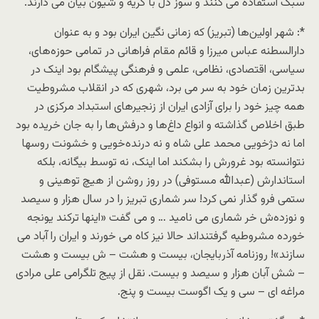
سبک استفاده می کنند و سوز دل با گریه و شیون بیان می دارند.
*: شهر اولین‌ها (تبریز) که زمانی نگین ایران بود و به عنوان
دارالسطنه عباس میرزا و قائم مقام فراهانی در تمامی حوزه‌های،
سیاسی، اقتصادی، نظامی، علمی و فرهنگی پیشگام بود اینک در
بدترین زمان خود به سر می برد، شهری که در انقلاب مشروطیت
همه چیز خود را برای آزادی ایران از زنجیرهای استبداد مرکزی در
طبق اخلاص گذاشته و انواع داغ‌ها و درفش‌ها را به جان خریده بود
اما نه دژخویی محمد علی شاه و نه درنده‌خویی و خشونت روسها
نتوانسته بود غرورش را بشکند اما اینک، نه توسط بیگانه، بلکه
استاندارش (عبدالله مستوفی) در روز روشن از هیچ توهینی و
ستمی فرو گذار نمی کرد! سر شماری تبریز را در سال هزار و سیصد
و نوزده‌ش خر شماری می نامید … و می گفت «اینها ترکند یونجه
خورده مشروطیه گرفتند‌اند حالا نیز کاه می خورند و ایران را آباد می
سازند»! روزنامه آذربایجان، بیست و هشت – ش بیست و هشت
– شش آبان هزار و سیصد و بیست. نقل از پیج تلگرامی علی مرادی
مراغه ای – سی و یک اگوست بیست و پنج.