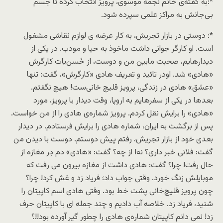
*:به گفته‌ی خانم نجمه موسوی، پرویز انتخاب کرده تا جسم
بی‌جانش به مراکز علمی سپرده شود.
*: دوستی در بازار تجریش، به کار عرضه ی لوازم نقاشی مشغول
است. او کارگر جوانی داشت ماخوذ به حیا و مودب. در یکی از
دیدارهایم، صحبت مابین من و دوست، از حُسن‌یات کارگرش
«هادی» شد. اودر تائید و تعریف هادی «کارگرش»، گفت: تنها
«عشق» هادی در زندگی، پرویز قلیچ خانی‌ست! هیچ نگفتم.
بعدها در یکی از سفرهایم به اروپا، وقت دیدار با پرویز، مورد
«هادی» را برایش نقل کردم. پرویز شماره‌ی هادی را از من خواست.
پس از برگشت به ایران، شماره هادی را برایش فرستادم. در دیدار
بعدی خود از بازار تجریش، رفتم پیش دوستم. دوست با دیدن من
گفت: فلانی خبر داری؟ نه! از چه؟ گفت: «هادی» دم دِر مغازه از
حال رفت! چرا؟ گفت: هادی داشت از مغازه بیرون می رفت که
موبایلش زنگ خورد. وقتی جواب داد؛ فریاد زد و غش کرد! چرا؟
چون پرویز قلیچ‌خانی پشت خط بود. وقتی هادی اسم کاپیتان را
شنید، فریاد زد. خلاصه آب دادیم و چند جمله ای با کاپیتان حرف
زد! نمی دانم کاپیتان شماره‌ی هادی را چطور گیر آورده بود!!؟