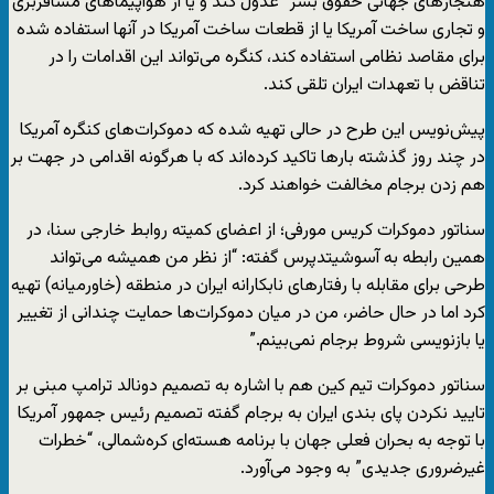
هنجارهای جهانی حقوق بشر” عدول کند و یا از هواپیماهای مسافربری
و تجاری ساخت آمریکا یا از قطعات ساخت آمریکا در آنها استفاده شده
برای مقاصد نظامی استفاده کند، کنگره می‌تواند این اقدامات را در
تناقض با تعهدات ایران تلقی کند.
پیش‌نویس این طرح در حالی تهیه شده که دموکرات‌های کنگره آمریکا
در چند روز گذشته بارها تاکید کرده‌اند که با هرگونه اقدامی در جهت بر
هم زدن برجام مخالفت خواهند کرد.
سناتور دموکرات کریس مورفی؛ از اعضای کمیته روابط خارجی سنا، در
همین رابطه به آسوشیتدپرس گفته: “از نظر من همیشه می‌تواند
طرحی برای مقابله با رفتارهای نابکارانه ایران در منطقه (خاورمیانه) تهیه
کرد اما در حال حاضر، من در میان دموکرات‌ها حمایت چندانی از تغییر
یا بازنویسی شروط برجام نمی‌بینم.”
سناتور دموکرات تیم کین هم با اشاره به تصمیم دونالد ترامپ مبنی بر
تایید نکردن پای بندی ایران به برجام گفته تصمیم رئیس جمهور آمریکا
با توجه به بحران فعلی جهان با برنامه هسته‌ای کره‌شمالی، “خطرات
غیرضروری جدیدی” به وجود می‌آورد.