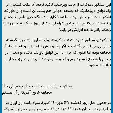
این سناتور دموکرات از ایالت ویرجینیا تاکید کرده: “با عقب کشیدن از
یک توافق دیپلماتیک که جامعه جهانی هم پشت آن است و آن طور که
آشکار است ثمربخش بوده، ما عملا کارآیی دستگاه دیپلماسی خودمان
را تضعیف می‌کنیم و در چنین شرایطی احتمال بروز جنگ به عنوان تنها
راهکار باقی مانده افزایش می‌یابد.”
بن کاردن، سناتور دموکرات عضو کیمته روابط خارجی هم روز گذشته
به بی‌بی‌سی فارسی گفته بود اگر چه او پیش از امضای برجام با مفاد آن
مخالف بوده اما اکنون که ایران به این توافق پای‌بند مانده او ماندن در
برجام را به نفع کشورش می‌داند و نمی‌خواهد آمریکا بر هم زننده این
توافق‌نامه شود.
سناتور بن کاردن‌: مخالف برجام بودم ولی حالا
مخالف خروج آمریکا از آن هستم
در همین حال، روز گذشته ٢٧( مهر- ١٩ اکتبر)، سپاه پاسداران ایران در
بیانیه‌ای به سخنان هفته گذشته دونالد ترامپ، رئیس جمهوری آمریکا،