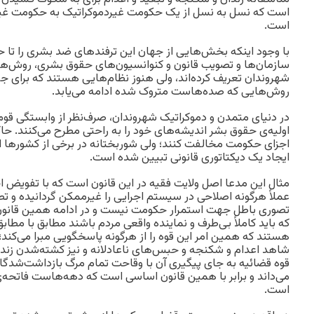
است که نسل به نسل از یک حکومت غیردموکراتیک به حکومت غیردم
است.
با وجود اینکه بخش‌هایی از جهان این ترفندهای ضد بشری را تا حدو
سازمان‌ها و تصویب قانون و کنوانسیون‌های حقوق بشری، روش‌های 
شهروندان تعریف کرده‌اند، ولی هنوز نظام‌هایی هستند که برای 
روش‌هایی که صده‌هاست متروک شده ادامه می‌یابد.
در دنیای متمدن و دموکراتیک شهروندان، صرف‌نظر از وابستگی قو
اولیه‌ی حقوق بشر اندیشه‌های خود را به راحتی مطرح می‌کنند. حاک
اجزای حکومت مخالفت کنند؛ ولی شوربختانه در برخی از کشورها از
ایجاد یک دیکتاتوری قانونی تبیین شده است.
مثال این مدعا اصل ولایت فقیه در این قانون است که با تفویض اخت
عملاً هرگونه اصلاحی در سیستم اجرایی را غیرممکن گردانیده و 
تصوری باطل جهت استمرار حکومت نیست و در ادامه همین قانون 
که باید کاملاً بی‌طرف و نماینده واقعی مردم باشند مطابق با مطا
هستند که همین امر این قوه را از هرگونه پاسخگویی مبرا می‌کند؛ 
شاهد اعدام و شکنجه و حبس‌های ناعادلانه و نیز کشته‌شدن زندان
قوه قضائیه به جای پیگیری آن با وقاحت تمام مرگ بازداشت‌شدگان 
می‌داند و برابر با همین قانون اساسی است که دهه‌هاست فاتحه‌ی
است.