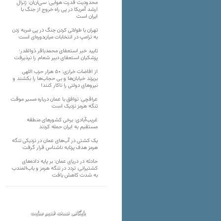
محدودیت قدرت هوایی؛ سی‌ان‌ان: ژنرال
ارشد آمریکا در پی راه خروج از جنگ با
ایران است
تهران با طولانی کردن جنگ در پی ضربه زدن
به ترامپ در انتخابات میان‌دوره‌ای است
تایید خبر استعفای محمدباقر ذوالقدر؛
پزشکیان استعفای دبیر شعام را نپذیرفت
از افاضات خرازی: ۵۰ هزار حزب اللهی
بریزند خیابان‌ها و بی حجاب‌ها را بکشند و
نیرو‌های دولتی را ناکار کنند!
عراقچی: توافق با عمان درباره مسیر موقت
تنگه هرمز نزدیک است
غریب‌آبادی: برخی کشورهای منطقه
مستقیم به ایران حمله کردند
یک کشتی در آب‌های عمان در نزدیکی تنگه
هرمز هدف پرتابه ناشناس قرار گرفت
حادثه در دریای عمان؛ بر پایه داده‌های
کشتیرانی، تردد در تنگه هرمز و باب‌المندب
به شدت کاهش یافت
بایگانی نسخه قدیم سایت