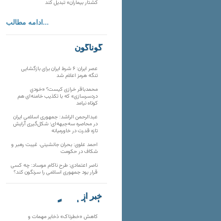
کشتار بیماران» تبدیل کند
ادامه مطالب...
گوناگون
عصر ایران: ۶ شرط ایران برای بازگشایی
تنگه هرمز اعلام شد
محمدباقر خرازی کیست؟ «خودیِ
دردسرسازی» که با تکذیب خامنه‌ای هم
کوتاه نیامد
عبدالرحمن الراشد: جمهوری اسلامی ایران
در محاصره سه‌جبهه‌ای؛ شکل‌گیری آرایش
تازه قدرت در خاورمیانه
احمد علوی: بحران جانشینی، غیبت رهبر و
شکاف در حکومت
ناصر اعتمادی: طرح ناکام موساد: چه کسی
قرار بود جمهوری اسلامی را سرنگون کند؟
خبر از
تارنماهای دیگر
کاهش «خطرناک» ذخایر مهمات و