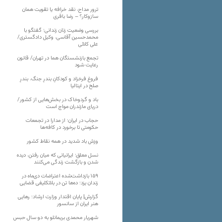
ترور مداح، نقد خرافه یا تقویت همان
سازوکار؟ – رضا باقری
بررسی وضعیت زنان زندانی؛ گفتگو با
محمدحسین آقاسی، وکیل دادگستری/
علی کلائی
تجمع بازنشستگان هما در تهران/ قانون
رعایت شود
فروغ فرخزاد و کودکانِ بندرِ جنگ، بندرِ
صلح در ایتالیا
باد و گردوخاک در بخش‌هایی از کشور/
دریای مازندران مواج است
حجاب در ایران؛ از مدارا در تجمعات
حکومتی تا برخورد در کافه‌ها
وزش باد شدید در همه نقاط کشور
نسل معلق؛ ایرانیانی که میان رفتن، دیده
شدن و بازگشت زندگی می‌کنند
۱۵۹ بازداشت‌شده اعتراضات دی‌ماه در
زندان یزد؛ ده‌ها تن در بلاتکلیفی قضایی
گزارش| پایان اقتدار وزارت ارشاد؛ رهایی
هنر ایران از سانسور
شهریار محمدی بریمانلو به دو سال حبس