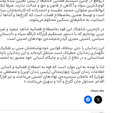
درواقع در چنین سیستم قضایی حکم‌ها از پیش تعیین شده توسط 
کوچک‌ترین سواد و آگاهی از قانون و حق و عدالت ندارند، صرفاً ا
ابوالقاسم صلواتی، محمد مقیسه و احمدزاده که کارنامه‌شان سرا
است و توسط همین به‌اصطلاح قضات است که گلرخ‌ها و آتناها تنها 
انسانیت به حکم‌های سنگین محکوم می‌شوند.
در تازه‌ترین شاهکار این قوه به‌اصطلاح قضائیه شاهد تبعید و ضر
عربی بوده‌ایم که با دستور مستقیم قرارگاه ثارالله سپاه و دادستانی
سیاسی_امنیتی مجری گردن‌خم‌شده‌ی نهادهای امنیتی است.
این زندانیان را حتی برخلاف قوانین خودنوشته‌شان مبنی بر تفکیک
نگهداری زندانیان خطرناک است منتقل کرده‌اند و این زندانیان ناچا
ضدانسانی و در دفاع از شأن و جایگاه انسانی خود مجبور به اعتصا
لذا با توجه به این موارد است که قوه به اصطلاح قضائیه و کس
اطلاعات زندان اوین)، چهارمحالی (رئیس زندان اوین) و مصطفی م
تهران) که عاملان سرسپرده‌ی نهادهای امنیتی می‌باشند و نیز قرارگاه
اقدام، مسئول جان گلرخ و آتنا و سهیل می‌باشند.»
Share this: