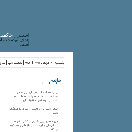
استقرار
حاکميت
هدف نهضت ملی 
است
یکشنبه, ۱۸ مرداد , ۱۴۰۵ |
خانه
نهضت ملی
سازم
بیانیه
سازمان‌های
ملی
بیانیه مجامع اسلامی ایرانیان – در
محکومیت اعدام، سرکوب سیاسی–
اجتماعی، و نقض حقوق زنان
جبهه ملی ایران: ماشین اعدام را متوقف
کنید!
جبهه ملی ایران-خارج از کشور انجام
اعدام‌های وقیحانه در ملأِعام را محکوم
می‌کند