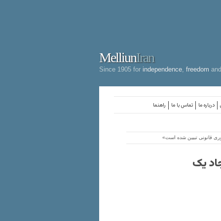
Melliun
Iran
Since 1905 for
independence
,
freedom
an
درباره ما
تماس با ما
راهنما
وری قانونی تبیین شده است»
جاد یک