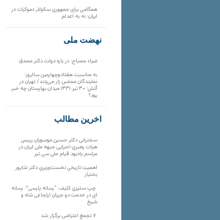
همگامی برای جمهوری سکولار دموکرات در
ایران: نه به اعدام
نهضت ملی
ضیاء مصباح: در باره دولت دکتر مصدق
به مناسبت هفتادوچهارمین سالروز:
نمایندگان مجلس زار می‌زدند/ تهران در
آتش؛ ۳۰ تیر ۱۳۳۱ میدان بهارستان چه خبر
بود؟
آخرین مطالب
سخنرانی دکتر حسین موسویان رییس
هیات رهبری-اجرایی جبهه ملی ایران در
مراسم یادبود قیام ملی سی تیر
اهمیتِ تاریخیِ نخست‌وزیریِ دکتر شاپور
بختیار
چپ ستیزی کثیف: “رسانه پارسی”؛ رسانه
ای در خدمت دو جریان ارتجاعی شاه و
شیخ
۷ تجمع اعتراضی برگزار شد