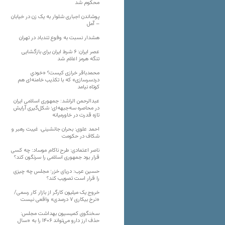
محکوم شد
پوشاندن اجباری شلوار به یک زن در خیابان
– آمل
هشدار نسبت به وفوع تندباد در تهران
عصر ایران: ۶ شرط ایران برای بازگشایی
تنگه هرمز اعلام شد
محمدباقر خرازی کیست؟ «خودیِ
دردسرسازی» که با تکذیب خامنه‌ای هم
کوتاه نیامد
عبدالرحمن الراشد: جمهوری اسلامی ایران
در محاصره سه‌جبهه‌ای؛ شکل‌گیری آرایش
تازه قدرت در خاورمیانه
احمد علوی: بحران جانشینی، غیبت رهبر و
شکاف در حکومت
ناصر اعتمادی: طرح ناکام موساد: چه کسی
قرار بود جمهوری اسلامی را سرنگون کند؟
حسین عرب: دریای خزر؛ مجلس چه چیزی
را قرار است تصویب کند؟
خروج یک میلیون کارگر از بازار کار رسمی/
«نرخ بیکاری ۷ درصدی» واقعی نیست
سخنگوی کمیسیون بهداشت مجلس:
حذف ارز دارو می‌تواند ۱۴۰۶ را به «سال