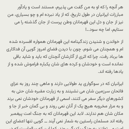
هر آنچه را که او به من گفت می پذیرم، مستند است و یادآور
مبارزات ایرانیان در طول تاریخ، که از یاد نبرده ام و چو بسیاری، من
نیز از جان و دل این قهرمانان وطن پرست از جان گذشته را می
ستایم، اما چه سود…!
از خواندن و شنیدن زندگینامه این قهرمانان همواره افسرده شده
ام و همچنان می شوم، چون با دیدن فضای امروز گویی آن فداکاری
ها برباد رفت، چرا که اثری از آثارشان آنچنان که باید و شاید باقی
نمانده است و خودشان و کرده های شان یکباره فراموش شده و از
یادها رفته اند.
ایرانیان که در سوگواری ید طولایی دارند و ماهی چند روز به عزای
فاتحان سرزمین شان می نشینند و به زیارت مقبره شان حتی به
کشورهای دیگر سفر می کنند، اسمی از قهرمانان خودشان نمی برند
و به مزار مخروبه هیچ یک از آنان نمی روند و بی گمان خبر از جا و
مکان شان هم ندارند. لابد این قهرمانان که به جنگ امت پیغمبر
رفته اند مسلمان راستین به شمار نمی آیند ــ گویی تنها اعضای این
امت می توانند به جنگ یکدیگر بروند، کما این که سالهاست که در