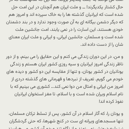
حال کشتار یکدیگرند! ــ و ملت ایران هم آنچنان در این امت حل
شده است که ایرانیان گذشته ها را به خاک سپرده اند و امروز هم
که دیگر دشمن بیگانه ای به آن صورت وجود ندارد و در بند دشمنان
خودی هستند، این اسارت را در نمی یابند، امت جانشین ملت
شده است و مسلمان، جانشین ایرانی، و ایرانی و ملت ایران معنای
شان را از دست داده اند.
و من، در این دوران زندگی می کنم و این حقایق را می بینم، و از دور
ناظر زندگی امروز ایرانیان و سیه روزی کشور ایران هستم و زندگی
یونانیان در کشور یونان، و تنها از مقایسه این دو کشور و دیده های
خودم می گویم. تعریف از نبردها و قهرمانی های گذشته دردی از
امروز من ایرانی و امثال من دوا نمی کند… کشوری می بینیم که با
نام اسلام ویران شده است و با اسلام، تا مغز استخوان ایرانیان
نفوذ کرده اند!
و یونان را، که آثار اسلام در آن کشور، پس از تسلط ترکان مسلمان،
تنها مسجدهای ویرانه ای ست در کنج شهرها، که حتی گردشگران
نیز پا به درونش نمی نهند و از نگاه تند مردم آن کشور می هراسند.