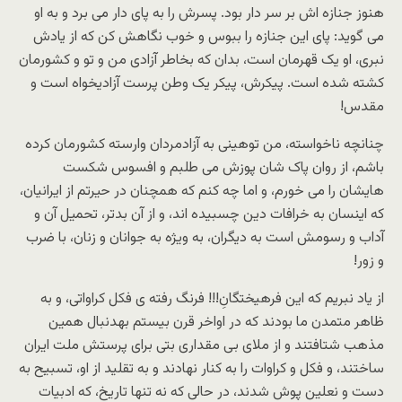
هنوز جنازه اش بر سر دار بود. پسرش را به پای دار می برد و به او
می گوید: پای این جنازه را ببوس و خوب نگاهش کن که از یادش
نبری، او یک قهرمان است، بدان که بخاطر آزادی من و تو و کشورمان
کشته شده است. پیکرش، پیکر یک وطن پرست آزادیخواه است و
مقدس!
چنانچه ناخواسته، من توهینی به آزادمردان وارسته کشورمان کرده
باشم، از روان پاک شان پوزش می طلبم و افسوس شکست
هایشان را می خورم، و اما چه کنم که همچنان در حیرتم از ایرانیان،
که اینسان به خرافات دین چسبیده اند، و از آن بدتر، تحمیل آن و
آداب و رسومش است به دیگران، به ویژه به جوانان و زنان، با ضرب
و زور!
از یاد نبریم که این فرهیختگانِ!!! فرنگ رفته ی فکل کراواتی، و به
ظاهر متمدن ما بودند که در اواخر قرن بیستم بهدنبال همین
مذهب شتافتند و از ملای بی مقداری بتی برای پرستش ملت ایران
ساختند، و فکل و کراوات را به کنار نهادند و به تقلید از او، تسبیح به
دست و نعلین پوش شدند، در حالی که نه تنها تاریخ، که ادبیات