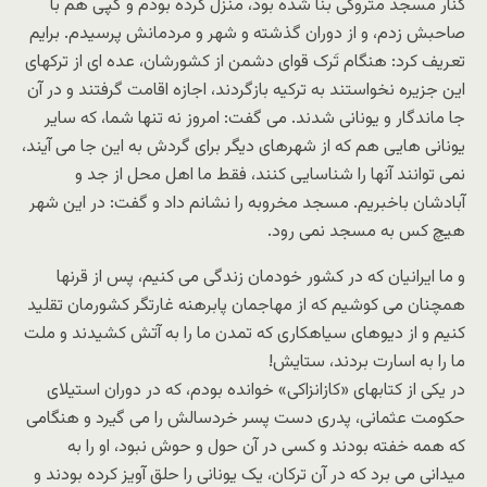
کنار مسجد متروکی بنا شده بود، منزل کرده بودم و گپی هم با
صاحبش زدم، و از دوران گذشته و شهر و مردمانش پرسیدم. برایم
تعریف کرد: هنگام تَرک قوای دشمن از کشورشان، عده ای از ترکهای
این جزیره نخواستند به ترکیه بازگردند، اجازه اقامت گرفتند و در آن
جا ماندگار و یونانی شدند. می گفت: امروز نه تنها شما، که سایر
یونانی هایی هم که از شهرهای دیگر برای گردش به این جا می آیند،
نمی توانند آنها را شناسایی کنند، فقط ما اهل محل از جد و
آبادشان باخبریم. مسجد مخروبه را نشانم داد و گفت: در این شهر
هیچ کس به مسجد نمی رود.
و ما ایرانیان که در کشور خودمان زندگی می کنیم، پس از قرنها
همچنان می کوشیم که از مهاجمان پابرهنه غارتگر کشورمان تقلید
کنیم و از دیوهای سیاهکاری که تمدن ما را به آتش کشیدند و ملت
ما را به اسارت بردند، ستایش!
در یکی از کتابهای «کازانزاکی» خوانده بودم، که در دوران استیلای
حکومت عثمانی، پدری دست پسر خردسالش را می گیرد و هنگامی
که همه خفته بودند و کسی در آن حول و حوش نبود، او را به
میدانی می برد که در آن ترکان، یک یونانی را حلق آویز کرده بودند و