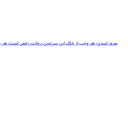
بهروز اسدی: هر وجب از خاک‌ این سرزمین، روایت زخمی است؛ هر خانه‌