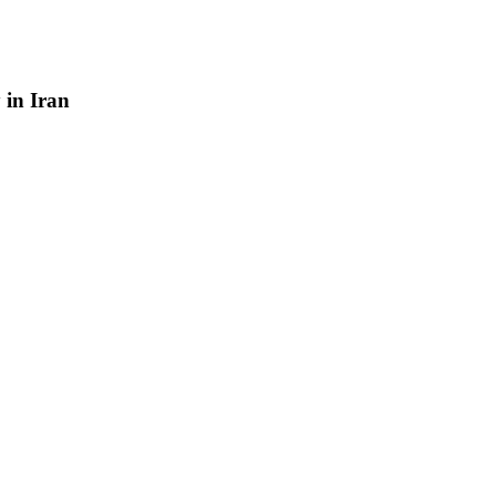
y
in
Iran