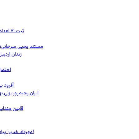
ثبت ۷۱ اعدام در ژوئیه؛ شمار اعدام‌ها در سال ۲۰۲۶ به دست‌کم ۴۴۴ نفر رسید
مستند یحیی سرخانی؛ ش
زندان اردبیل؛ احراز هویت ۵۴ شهرو
احتمال
آفرود ب
ایران رحیم‌پور؛ زنی 
قابین مندایی
مهرداد خدیر: پیام روشن پزشکیان در گفت‌و‌گوی تصویری با مرد نامرئی: من هستم!