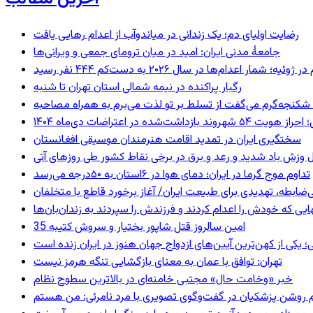
رضایت اولیای دم؛ یک زندانی در میاندوآب از اعدام رهایی یافت
جامعهٔ مدنی ایران: امید در میان ترومای جمعی و ویرانی‌ها
رگبار پراکنده در نیمه شمالی استان تهران تا شنبه
کنجه‌گرم می‌گفت از تسلط بر تو لذت می‌برم به همراه مصاحبه
ند بازداشت‌شده در اعتراضات دی‌ماه ۱۴۰۴
سختگیری ایران در تمدید اقامت هنرمندان موسیقی افغانستان
 وزش باد شدید و رعد و برق در برخی نقاط کشور طی روزهای آتی
تداوم موج گرما در ایران؛ دمای هوا در ۶استان به ۵۰درجه می‌رسد
ی‌ضابطه، تهدیدی برای طبیعت ایران/ آغاز برخورد قاطع با متخلفان
بهایی که خودش را اعدام کردند و فرزندش را سپردند به زندان‌بان‌ها
35 امین سالروز قتل شاپور بختیار و سروش کتیبه
؛ یکی از کهن‌ترین آیین‌های ازدواج جهان هنوز در ایران زنده است
تهران: توافق با عمان به معنای بازگشایی تنگه هرمز نیست
خبر «وخامت حال» مجتبی خامنه‌ای در بالاترین سطوح نظام