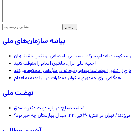
بیانیه سازمان‌های ملی
– در محکومیت اعدام، سرکوب سیاسی–اجتماعی، و نقض حقوق زنان
جبهه ملی ایران: ماشین اعدام را متوقف کنید!
رج از کشور انجام اعدام‌های وقیحانه در ملأِعام را محکوم می‌کند
همگامی برای جمهوری سکولار دموکرات در ایران: نه به اعدام
نهضت ملی
ضیاء مصباح: در باره دولت دکتر مصدق
 ۱۳۳۱ میدان بهارستان چه خبر بود؟
آخرین مطالب