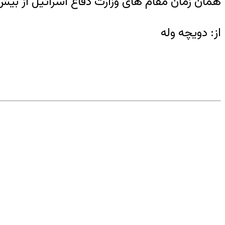
همان زمان مقام های وزارت دفاع اسرائیل از بیش از ۲۰۰ حمله در دو سال گذشته علیه اهداف ایران در سوریه پرده ب
از: دویچه وله