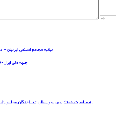
بیانیه مجامع اسلامی ایرانیان 
جبهه ملی ایران-خا
به مناسبت هفتادوچهارمین سالروز: نمایندگان مجلس زار می‌زدند/ تهران در آتش؛ ۳۰ تیر