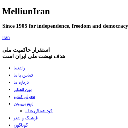
Melliun
Iran
Since 1905 for
independence
,
freedom
and
democrac
Iran
استقرار
حاکميت ملی
هدف نهضت ملی ایران است
راهنما
تماس با ما
درباره ما
بین المللی
معرفی کتاب
اپوزیسیون
- گرد همآئی ها
فرهنگ و هنر
گوناگون