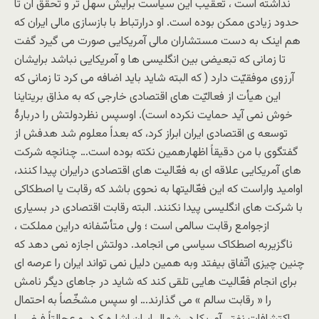
نداشته است ، تعقیب این سیاست برایش سهل تر و تحقّق آن تا
حدود زیادی ممکن بوده است. او درارتباط با بازسازی مالی ایران که
هم اینک به دست مستشاران مالی آمریکایی صورت می گیرد گفت
تا زمانی که تبعیضی بین انگلیسی ها و آمریکایی نباشد برایشان
آرزوی موفقیّت دارد ( که البته شاید باید اضافه می کرد تا زمانی که
این هیأت از فعالیّت های اقتصادی خارجی که به مذاق بریتاینا
خوش نمی آید حمایت نکرده است). اوسپس نظردولتش را دربارۀ
توسعه ی اقتصادی ایران ابراز کرد، که بعداً معلوم شد هدفش از
گفتگوی با من دقیقاً اظهارهمین نکته بوده است… چنانچه شرکت
های آمریکایی علاقه ای به فعّالیت های اقتصادی درایران پیدا کنند،
اوامید واراست که این فعّالیتها به نحوی باشد که رقابت یا اصطکاکی
با شرکت های انگلیسی پیدا نکنند. البته رقابت اقتصادی در بسیاری
ازجوامع رقابت سالمی است ؛ ولی متأسّفانه دراین مملکت ،
ناگزیربه اصطکاک سیاسی می انجامد. دولتش اجازه نمی دهد که
چنین چیزی اتّفاق بیفتد وبه همین دلیل نمی تواند ایران را عرصه ای
برای انجام فعّالیت هایی تلقی کند که شاید در جاهای دیگر نامش
را « رقابت سالم » می گذارند… او سپس مشخّصاً به احتمال