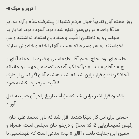
◀ ترور و مرگ !
روز هفتم آبان تقریباً خیال مردم کشها از پیشرفت عدّه و آراء که زیر
مادّۀ واحده در زیرزمین تهیّه شده بود، آسوده بود. اما باز به
مجلس و به ناطقین اقلّیت و منفردین اعتماد نداشتند و می
خواستند به هر وسیله که هست آنها را خفه و خاموش سازند!
جلسه ای بود. حاج رحیم آقا ، طهماسبی و غیره ، از جمله آقای «
ح.» و آقای « ب. ا.» درآنجا گرد آمده ، تصمیمی مهیب و جانیانه
اتّخاذ کردند؛ و قرار براین شد که شب هشتم آبان اگر کسی از طرف
اقلّیت حرف زد ، کشته شود!
بالاخره قرار اخیر براین شد که مؤ لّف تاریخ را در آن شب به قتل
آورند!
جمعی برای این کار مهیّا شدند. قرار شد که یاور محمد علی خان ،
رئیس کمیساریایی 2، که محلّ او درجلو خان مجلس است، همراه و
معین این جنایت باشد ، آقای « ب.» مدعی است که طهماسبی با