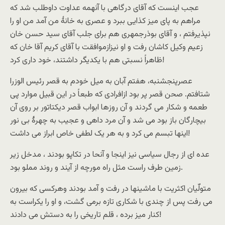
عجب اینست که آقای درگاهی با آنهمه عداوت داوطلب شد که
مراهم به پای میز کذایی ببرد و عصری به خانۀ من آمد من او را
نپذیرفتم ، و آقای بوذرجمهری هم برای جلب آقای سید حسن خان
زعیم وکیل کاشان رفت و او نیزازموافقت با آقای کریم آقا خان که
ظاهراً نسبتی هم با یکدیگر داشتند، خود داری کرد!
عصرپنجشنبه، هفتم آبان به میل خودم به قصر رئیس الوزرا
شتافتم. صحن قصر پر بود ازافرادی که طبعاً در این قبیل موارد پی
طعمه و شکار می گردند و آن روزها ابواب قصر دیکتاتور بر روی آن
بیچارگان باز بود می شد و آن مرد داهی و عجیب به چهرۀ بی نور
اینها تبسم می کرد و به هر یک لطفی خاص ابراز می داشت!
عده ای از رجال سیاسی نیز اینجا و آنحا در تکاپو بودند ، مدخل زیر
زمین طرف راست مثل راه مورچه از آیند و روند مملو بود.
متولّیان اکثریت با ماشینها در رفت و آمد بودند وهرکسی که بیرون
می رفت پس از چندی با شکاری تازه برمی گشت، و او را یکراست به
کنار میز برده ، قلم تاریخی را به دستش می دادند!