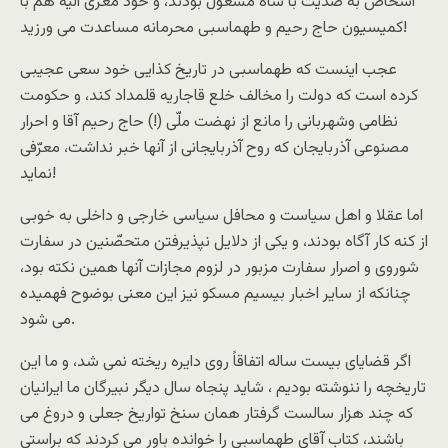
اشخاص به ضدّیت با شاه مشغول بودند، و خود معزّی الیه هم با
کمیسیون حاج رحیم و طهماسبی محرمانه مساعدت می ورزید!
عجب اینست که طهماسبی در تاریخ کذایی خود سعی عجیبی
کرده است که دولت را مخالف خلع قاجاریه قلمداد کند، و حکومت
نظامی وشهربانی را مانع از نهضت ملّی (!) حاج رحیم آقا و احرار
مصنوعی آذربایجان که روح آذربایجانی از آنها خبر نداشت، معرّفی
نماید!
اما عقلا و اهل سیاست و محافل سیاسی خارجی و داخلی به خوبی
از کنه کار آگاه بودند، و یکی از دلایل نپذیرفتن متحصّنین در سفارت
شوروی و اصرار سفارت مزبور در لزوم مجازات آنها همین نکته بود،
چنانکه از سایر اخبار بیسیم مسکو نیز این معنی بوضوح فهمیده
می شود.
اگر قضایای بیست ساله اتفاقاً روی دایره ریخته نمی شد، و ما این
تاریخچه را ننوشته بودیم ، شاید پنجاه سال دیگر نبیرگان ما ایرانیان
که چند هزار سالست گرفتار همان سنخ تواریخ جعلی و دروغ می
باشند، کتاب آقای طهماسبی را خوانده باور می کردند که براستی