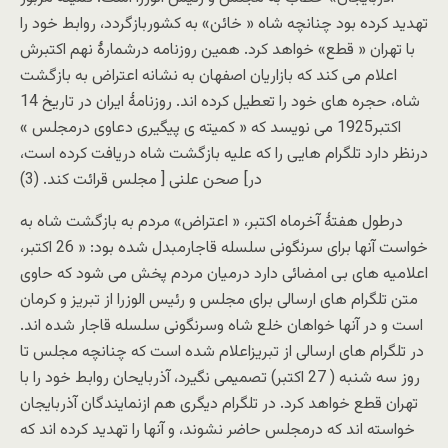
تهدید کرده بود چنانچه شاه « خائن» به کشوربازگردد، روابط خود را
با تهران « قطع» خواهد کرد. همین روزنامه درشمارۀ نهم اکتبرش
اعلام می کند که بازاریان اصفهان به نشانه اعتراض به بازگشت
شاه، حجره های خود را تعطیل کرده اند. روزنامۀ ایران در تاریخ 14
اکتبر1925 می نویسد که « کمیته ی پیگیری دعاوی درمجلس »
درنظر دارد تلگرام هایی را که علیه بازگشت شاه دریافت کرده است،
در] صحن علنی [ مجلس قرائت کند. (3)
درطول هفتۀ آخرماه اکتبر، « اعتراض» مردم به بازگشت شاه به
خواست آنها برای سرنگونی سلسله قاجارمبدل شده بود: « 26 اکتبر،
اعلامیه های بی امضائی دارد درمیان مردم پخش می شود که حاوی
متن تلگرام های ارسالی برای مجلس و رئیس الوزرا از تبریز و کرمان
است و در آنها خواهان خلع شاه وسرنگونی سلسله قاجار شده اند.
در تلگرام های ارسالی از تبریزاعلام شده است که چنانچه مجلس تا
روز سه شنبه ( 27 اکتبر) تصمیمی نگیرد، آذربایحان روابط خود را با
تهران قطع خواهد کرد. در تلگرام دیگری هم ازنمایندگان آذربایجان
خواسته اند که درمجلس حاضر نشوند، و آنها را تهدید کرده اند که