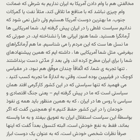
مخالفتی هم با وام دادن آمریکا به ایران نداریم به شرطی که ضمانت
وام چیزی نباشد که با منافع ما تلاقی کند، مثلاً نفت یا گمرکات
جنوب. ما بهترین دوست آمریکا هستیم ولی دلیل نمی شود که
ندانیم سیاست غلطی را در ایران پیش گرفته اید. شما امریکایی ها
آرمانگرا هستید. شما هنوز ایرانی ها را نشناخته اید، در صورتی که
ما نسل ها ست که این مردم را می شناسیم. ما هم آرمانگراهای
بیغرضی، مثل شما آمریکایی ها ، داشته ایم که همین پیشنهادهای
شما را برای ایران مطرح کرده اند، ولی بعد از مدّتی دست برنداشتند
. تنها تجربه ی شما، که اتّفاقاً چندان موفّق هم نبود، در مقیاسی
کوچک در فیلیپین بوده است. وقتی به اندازۀ ما تجربه کسب کنید ،
می فهمید که تنها سیاستی که در این کشور کارگرمی افتد همان
سیاستی است که ما در پیش گرفته ایم – یعنی جنگ اقتصادی و
سیاسی با روس ها در ایران ، که به همین منظور باید همه ی نفوذ
خودمان را در این کشور حفظ کنیم.» او همچنین گفت که اگر
بواسطۀ این سیاست استقلال ایران به تعویق بیفتد و به ما وابسته
بماند، فقط به نفع خودش است، البته کنسول بعداً گفت که اینها
صرفاً نظرات شخصی خودش است، که به عنوان یک دوست ابراز