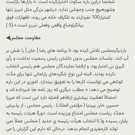
شخصاً دراین باره سکوت اختیارکرده است .» بازارها بازاست
وشهرهیچ جنب وجوشی ندارد. درشهر بزرگی مثل تبریز تنها
کمتراز100 نفردارند به تلگراف خانه می روند. اظهارات فوق
بیانگراوضاع واقعی وفعلی تبریز است.» (5 )
◀مقاومت مجلس
باردیگرمجلس تلاش کرده بود تا برنامه های رضا ] خان [ را نقش بر
آب کند. جلسات مجلس بدون داشتن رئیس رسمیت نداشت و رأی
گیری بی اعتباربود، و ازقضا نمایندگان مجلس هم رئیسی انتخاب
نکرده بودند. البته این نوع شگردهای پارلمانی تنها برای مدّت
کوتاهی می توانست کارها را به تعویق بیندازد. اموری در این باره
توضیح می دهد: « مطلب دیگری که روز نامه ها خبرداده اند و
احتمالاً اهمّیت بیشتری ازظاهر قضیّه دارد این است که میرزا
حسین خان پیرنیا ( مؤتمن الملک) ، رئیس مجلس ، از پذیرش
مجدّد ریاست مجلس امتناع ورزیده است. دورۀ هیئت رئیسه به
پایان رسیده و( تا انتخاب هیأت رئیسه ی جدید ) مجلس عملاً نمی
تواند کارمفیدی انجام بدهد. درحالی که دارم این گزارش را می