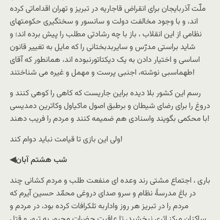
ملّت آذربایجان برای انقراض قاجاریه در تبریز و تهران اقداماتی کرده
اند، و با وجود مخالفت دولت و سانسور و سختگیری حکومتهای
نظامی از این انقلاب ، باز با چه رشادتی مطلب را پیش برده اند؛ و
شاید براستی مدرّس و سایربدبختانی را که مایل به تغییر قانون
اساسی و اختیار دادن به یک دیکتاتورنبوده اند، همانطور که آقای
طهماسبی نوشته، اجنبی پرست و مهمل و غیره می شناختند!
رسم این کشور بلا دیده براین جاریست که کاهی را کوهی کنند و
دروغ را برای رضای شیطان و برطبق اصول ماکیاول وکاترین دمدیسی
با محکمی بگویند واسنادی هم ضمیمه کنند و مردم را فریب دهند!
ولی این بازی تا قیامت نباید دوام کند!
◀شب هشتم آبان
باری ، اجتماع مشتی رند وعده ای منفعت طلب و مردم کشانی چند
در باغ مدرسۀ نظام و سرو صدای دروغی محمّد حسین آیرم که
مردم را در تبریز هر روز واداربه تلکرافات کرده بود، در مردم و
ساکنان مرکز اثری نبخشید، تا عاقبت حضرات مجبور به ترور و قتل