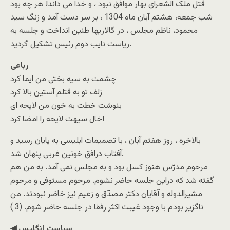
قتل ملک الشعرای بهار موافق نبود ، و خدا می داند! هر چه بود
شب جمعه، هشتم آبان ماه 1304 ، بر سر دست آمد و زنگ سید
محمود، ناظم مجلس ، در گالاریها طنین انداخت و جلسه به
ریاست نایب دوم رئیس تشکیل گردید.
رباعی
چشمت به سیه بختی من ایما کرد
زلف تو به قتلم آستین بالا کرد
بنوشت خطت به خون من لایحه ای
خال سیهت لایحه را امضا کرد!
بالاخره ، روز هفتم آبان ، با تصمیمات ابلیسی به پایان رسید و
آفتاب درافق خونین غربی پنهان شد.
مرحوم مدرّس هنوز کسل بود و به مجلس نمی آمد. به من هم
گفته شد که دراین جلسه حاضر نشوم. مرحوم مستوفی و مرحوم
مشیرالدوله و آقایان دکتر مصدّق و زعیم نیز خاضر نبودند. من
ناگزیر بودم با وجود غیبت اکثر رفقا در جلسه حاضر شوم. (3 )
◀ سیاست انگلیس