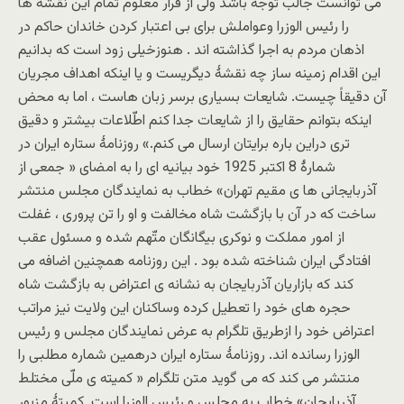
می توانست جالب توجّه باشد ولی از قرار معلوم تمام این نقشه ها
را رئیس الوزرا وعواملش برای بی اعتبار کردن خاندان حاکم در
اذهان مردم به اجرا گذاشته اند . هنوزخیلی زود است که بدانیم
این اقدام زمینه ساز چه نقشۀ دیگریست و یا اینکه اهداف مجریان
آن دقیقاً چیست. شایعات بسیاری برسر زبان هاست ، اما به محض
اینکه بتوانم حقایق را از شایعات جدا کنم اطّلاعات بیشتر و دقیق
تری دراین باره برایتان ارسال می کنم.» روزنامۀ ستاره ایران در
شمارۀ 8 اکتبر 1925 خود بیانیه ای را به امضای « جمعی از
آذربایجانی ها ی مقیم تهران» خطاب به نمایندگان مجلس منتشر
ساخت که در آن با بازگشت شاه مخالفت و او را تن پروری ، غفلت
از امور مملکت و نوکری بیگانگان متّهم شده و مسئول عقب
افتادگی ایران شناخته شده بود . این روزنامه همچنین اضافه می
کند که بازاریان آذربایجان به نشانه ی اعتراض به بازگشت شاه
حجره های خود را تعطیل کرده وساکنان این ولایت نیز مراتب
اعتراض خود را ازطریق تلگرام به عرض نمایندگان مجلس و رئیس
الوزرا رسانده اند. روزنامۀ ستاره ایران درهمین شماره مطلبی را
منتشر می کند که می گوید متن تلگرام « کمیته ی ملّی مختلط
آذربایجان» خطاب به مجلس و رئیس الوزرا است. کمیتۀ مزبور