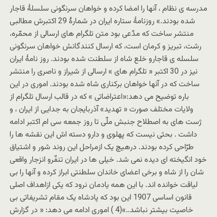
مدرسه ی نظام ، آنها را امضا کرده و خواهان سرنگونی سلسلۀ قاجار
شده بودند.» روزنامۀ ستاره ایران در شمارۀ 29 اکتبرش مطالبی
منتشر ساخت که مدّعی بود متن تلگرام های ارسالی از محمّره،
رشت، تبریز و کرمان است، که ارسال کنندگانش خواهان سرنگونی
سلسله ی قاجارو خلع شاه از سلطنت شده بودند. روز نامۀ ایران
نیز در 30 اکتبر « تلگرام های » ارسالی از شیراز و ناصری را منتشر
ساخت که در آنها خواهان برکناری شاه شده بودند. اموری در این
باره توضیح می دهد:«اعتراضاتی » که در قالب ارسال تلگرام از
ولایات مختلف صورت « تهدید» آذربایجان به جدایی از ایران ، و
ژست های به اصطلاح جنبش ملّی تا روز جمعه سی ام اکتبر ادامه
داشت . بحثی نیست که پهلوی و دارو دسته اش این نقشه ها را
طرّاحی کرده بودند. درهیچ یک ازمراحل این روند شور و اشتیاق
خود انگیخته ای دیده نمی شد. خیلی ها در ایران تنفّرو انزجار واقعی
شان را از شاه و برخی اعضای خاندان سلطنتی ابراز کرده و آنها را بی
لیاقت خوانده اند. با این همه یادمان نرود که یکی ازاهداف اصلی
قانون اساسی 1907 این بود که پادشاه یک مقام تشریفاتی بی
خاصیت بیشتر نباشد..»(4 ) اموری ادامه می دهد: « در گزارش