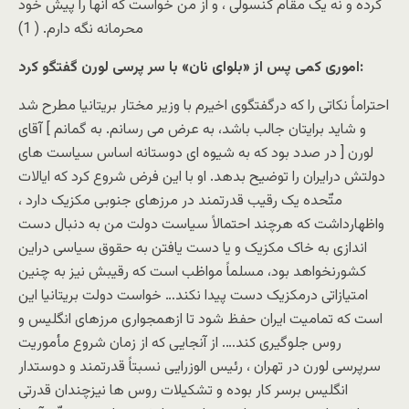
کرده و نه یک مقام کنسولی ، و از من خواست که آنها را پیش خود
محرمانه نگه دارم. ( 1)
اموری کمی پس از «بلوای نان» با سر پرسی لورن گفتگو کرد:
احتراماً نکاتی را که درگفتگوی اخیرم با وزیر مختار بریتانیا مطرح شد
و شاید برایتان جالب باشد، به عرض می رسانم. به گمانم ] آقای
لورن [ در صدد بود که به شیوه ای دوستانه اساس سیاست های
دولتش درایران را توضیح بدهد. او با این فرض شروع کرد که ایالات
متّحده یک رقیب قدرتمند در مرزهای جنوبی مکزیک دارد ،
واظهارداشت که هرچند احتمالاً سیاست دولت من به دنبال دست
اندازی به خاک مکزیک و یا دست یافتن به حقوق سیاسی دراین
کشورنخواهد بود، مسلماً مواظب است که رقیبش نیز به چنین
امتیازاتی درمکزیک دست پیدا نکند… خواست دولت بریتانیا این
است که تمامیت ایران حفظ شود تا ازهمجواری مرزهای انگلیس و
روس جلوگیری کند…. از آنجایی که از زمان شروع مأموریت
سرپرسی لورن در تهران ، رئیس الوزرایی نسبتاً قدرتمند و دوستدار
انگلیس برسر کار بوده و تشکیلات روس ها نیزچندان قدرتی