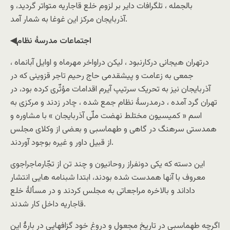
بالجمله ، تلگرافات دایر بر لزوم خلع قاجاریه متواتر گردید، و
آذربایجان مرکز این غوغا به شمار آمد.
◀اجتماعات مدرسۀ نظام
درتهران هیجانی درکارنبود ، لیکن دراواخر مهرماه و اوایل آبانماه ،
جمعی به زعامت و پیشقدمی حاج رحیم تاجر قزوینی که در
آذربایجان نیز به تحریک سرتیپ آیرم اقدامات مؤثّری کرده بود، در
تهران گرد آمده ، درمدرسۀ نظام جمع شده ، چادر زدند و مرکزی به
اسم « کمیسیون مختلط نهضت ملّی آذربایجان » با مشاوره و
همدستی سرهنگ در گاهی و طهماسبی و بعضی از وکلای مجلس
از قبیل داور و غیره بوجود آوردند.
این دسته که یکی دونفراز روحانیون و چند تن از تجّارماجراجوی
معروف با آنها همدست شده بودند، ابتدا شبنامه هایی انتشار
داداند و بالاخره مراجعاتی به مجلس کردند و در مسألۀ خلع
قاجاریه داخل کار شدند.
اگرچه طهماسبی در تاریخ مجعول و دروغ خود گزافهایی در بارۀ این