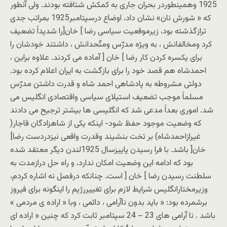
1925 وهمینطوردر بحران جاری به کمکش شتافته بودند. ولی آنطور
که « شورش نان» نشان داد، اوضاع درسپتامبر1925 بمراتب جدی
ترازگذشته بود، زیرموقعیت سیاسی رضا ] خان[را شدیداً تضعیف
کرد ومخالفانش ، به ویژه مدرّس ومتّحدانش ، داشتند خودشان را
برای یکسره کردن کار رضا ] خان [ آماده می کردند. علاوه براین ،
احمدشاه هم قصد خود را برای بازگشت به ایران اعلام کرده بود.
دولتی مشروطه به پادشاهی احمد شاه و قدرت داشتن مدرّس
مسلماً موجب تضعیف استیلای سیاسی واقتصادی انگلیس می
شد. اموری بعداً مدعی شد که انگلیسی ها بیشتر ترجیح می دادند
که وضعیت موجود حفظ شود- اینکه یکی از شاهزادگان قاجار(
غیرازاحمدشاه) بر تخت بنشیند وقدرت واقعی نیزدردست رضا]
خان[ باشد. با فرا رسیدن پاییزسال 1925لندن دیگر معتقد شده
بود که ادامه این وضعیت امکان ندارد، و راه حل درازمدت به
سلطنت رسیدن رضا ] خان [ است. چنانکه درفصل نه اشاره کردم،
وزیرمختارانگلیس شرایط لازم برای تغییررژیم را اینگونه برای فیروز
برشمرده بود: « باید بدون ناآرامی ، دائمی ، وبا « اراده ی مردمی »
باشد . نا آرامی های 23 – 24 سپتامبر ثابت کرد که چنین « اراده ای