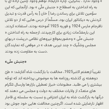
» وجود ندارد . بنابراین، چارۀ کارایجاد توهّم وجود چنین اراده ای با
به راه انداختن به اصطلاح « جنبش ملّی » بود. ازآنجایی که این
سوّمین تلاش برای رساندن رضا ] خان [ به رأس قدرت و تبدیل
کردنش به دیکتاتور ایران بود، مسلّماً از درس هایی که از دو تلاش
نافرجام مارس 1924 و فوریه 1925 آموخته بودند، استفاده کردند.
این بارمقدّمات زیادی برای کارچیدند، ازجمله به راه انداختن «
جنبش ملّی » وحضوربموقع نیروهای نظامی درپشت دربهای
مجلس وشلّیک « چند تیربی هدف » در موقعی که نمایندگان
دست به مقاومت زده بودند.
«جنبش ملّی»
تقریباً ازهفتم اکتبر1925، مخالفت با بازگشت شاه آغازشد: « طیّ
دوهفته ی گذشته روزنامه ها به موضوعی پرداخته اند که توجّه
بیشتری را می طلبد. مطبوعات خبراز تعطیلی بازارها وارسال تلگرام
های متعدّد از ولایات مختلف به دولت و مجلس می دهند که
درآنها به بازگشت شاه به ایران اعتراض و نسبت به سلسله ی قاجار
اظهار نارضایتی شده است. اگرچنین مخالفت هایی خود جوش بود