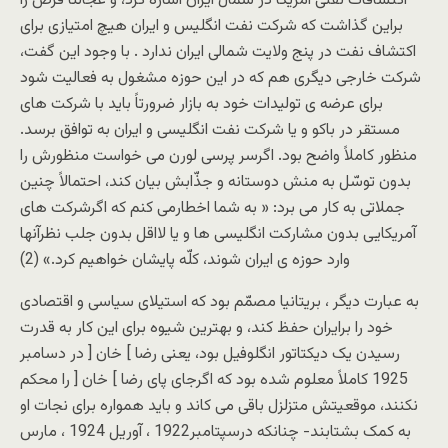
اکتشافات نفتی آمریکا در شمال ایران اشاره کرد، و عجالتاً فرض را
براین گذاشت که شرکت نفت انگلیس و ایران هیچ امتیازی برای
اکتشاف نفت در پنج ولایت شمالی ایران ندارد . با وجود این گفت،
شرکت خارجی دیگری هم که در این حوزه مشغول به فعالیت شود
برای عرضه ی تولیدات خود به بازار ضرورتاً باید با شرکت های
مستقر در باکو و یا شرکت نفت انگلیسی و ایران به توافق برسد.
منظور کاملاً واضح بود. اگرسر پرسی لورن می خواست منظورش را
بدون توسّل به منش دوستانه و جذّابش بیان کند، احتمالاً چنین
جملاتی به کار می برد: « به شما اخطارمی کنم که اگرشرکت های
آمریکایی بدون مشارکت انگلیسی ها و یا لااقل بدون جلب نظرآنها
وارد حوزه ی ایران شوند، کلّه پایشان خواهیم کرد.» (2)
به عبارت دیگر ، بریتانیا مصمّم بود که استیلای سیاسی و اقتصادی
خود را برایران حفظ کند، و بهترین شیوه برای این کار به قدرت
رسیدن یک دیکتاتور انگلوفیل بود، یعنی رضا ] خان [ در دسامبر
1925 کاملاً معلوم شده بود که اگرجای پای رضا ] خان [ را محکم
نکنند، موقعیتش متزلزل باقی می کاند و باید همواره برای نجات او
به کمک بشتابند- چنانکه درسپتامبر1922 ، آوریل 1924 ، مارس