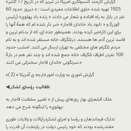
«گزارش کارمند کنسولگری امریکا در تبریز که در تاریخ 17 اکتبر
1925 تهیه شده حاوی اطلاعات مفیدی است : « دیروز حدود 60
نفر در بازار به راه افتاده و شعار می دادند « زنده باد پهلوی» (رئیس
الوزرا) و « نابود باد خاندان قاجار» خبر دار شده ام که همۀ آنها را
برای این کاراجیر کرده بودند. همینطور عده ای، که از بدنام ترین و
فاسد ترین آدم ها هستند، درتلگراف خانه مستقر شده اند و به نام
مردم تلگرام های مختلفی به تهران ارسال می کنند. امشب حدود
100 نفردر اطراف تلگراف خانه جمع شده اند و چند نفر هم در بارۀ
سرنگونی خاندان قاجار سخنرانی می کنند.»
«گزارش اموری به وزارت امورخارجه ی آمریکا » (2 )
◀ فعّالیت رؤسای لشکر:
ملک الشعرای بهار روزهای پیش از « تغییر سلطنت قاجار به
پهلوی» را اینگونه شرح می دهد:
تدارک فرماندهان و رؤسا و امرای لشکردرایالات و ولایات طوری
مقتدرشده بودند که خود رئیس دولت در پایتخت آن قدرت را