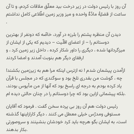
آن روز با رئیس دولت در زیر درخت بید معلّق ملاقات کردم، و تا آن
ساعت از قضیّۀ مادّۀ واحده و میز وزیر زمین اطّلاعی کامل نداشتم
.
دیدن آن منظره پشتم را بلرزه در آورد، خاصّه که دونفر از بهترین
دوستانم را – از اعضای اقلّیت – دیدیم که یکی از ایشان از
میزگردانها شده ، دیگری را داور شکار کرده ، داخل زیر زمین کرد ، و
رفقای دیگر هم بنوبت آمدند و امضا کردند!
ازآمدن پیشمان شدم ! نه ازترس اینکه مرا هم به زیرزمین بکشند!
چه ، گوشت من بقدری تلخ بود و سوگندی که در مجلس با قرآن
یاد کرده بودم به درجه ای راسخ بود که آنها از من مأیوس بودند،
بلکه پیشمانی ازاین بود که چرا دوستانم را در چنان حالتی دیده ام.
رئیس دولت هم آن روز بی پرده سخن گفت . فرمود که آقایان
مستوفی ومدرّس خیلی معطل می کنند ، دیگر کارازاینها گذشته
است، به ایشان بگو هرچه باید کرد خودشان بنشینند و سروصورتی
بکار بدهند.