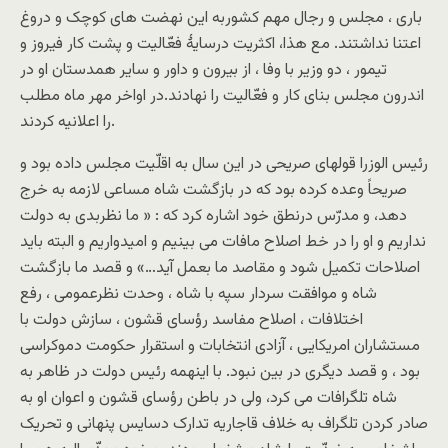
باری ، مجلس و رجال مهم کشوربه این نهضت های کوچک و دروغ
اعتنا نداشتند. مع هذا، اکثریت درسایۀ فعّالیت و پشت کار فیروز و
تیمور ، دو وزیر با وفا ، از بیرون و داور و سایر همدستان او در
اندرون مجلس بنای کار و فعّالیت را نهادند.در اواخر مهر ماه مطلب
را اعلانیه کردند.
رئیس الوزرا قولهای صریحی در این سال به اقلّیت مجلس داده بود و
صریحاً وعده کرده بود که در بازگشت شاه مساعی لازمه به خرج
دهد، و مدرّس درنطق خود اشاره کرد که : « ما نظربدی به دولت
نداریم و او را در خط اصلاح مافات می بینیم و امیدواریم و البته باید
اصلاحات تکمیل شود و مقاصد ما بعمل آید…» و قصد ما بازگشت
شاه و موافقت سردار سپه با شاه ، وحدت نظرعمومی ، رفع
اختلافات ، اصلاح مفاسد رؤسای قشون ، سازش دولت با
مستشاران امریکایی ، آزادی انتخابات و استقرار حکومت دموکراسی
بود ، و قصد دیگری در بین نبود. با اینهمه رئیس دولت در ظاهر به
شاه تلگرافات می کرد، ولی در باطن رؤسای قشون و اعوان او به
صادر کردن تلگراف به خلاف قاجاریه تدارک دسایس پنهانی و تحریک