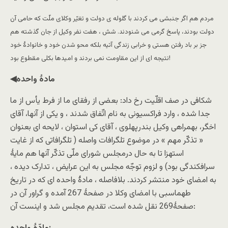
مردم هم اگر جنبشی می کردند با گلوله ی دولت و تغیّر وکلای ملّت که حامی آن
دولت بودند، پاسخ گرمی می شنودند. شش ، هفت نفر وکیل از جان گذشته هم
جز بر باد رفتن هستی و خرابی زندگی آتیه بلکه محو شدن خود و خانوادۀ خود
نتیجه ای از این مقاومت نمی بردند و امیدها بکلی مقطوع بود!
◀مادۀ واحده
شکافی در صف اقلّیت رخ داد: بعضی از رفقای ما از فرط یأس از ما
جدا شده ، وارد فراکسیونی به نام اتّفاق شدند ، و یکی از آنها، آقای
اخگر، بهمراهی وکیل بندرپهلوی ، آقای کی استوان ، لایحه ای بعنوان
« تذکّر مهم » در موضوع تلگرافات واصله ( تلگرافاتی که از غایت
استهزا تا به حال درمجلس شورای ملّی تذکّر آنها هم مایۀ
سرافکندگی بود) و لزوم توجّه مجلس به این عرایض ، تدارک دیده ،
به امضای خود منتشر کردند. بلافاصله ، مادۀ واحده ای که در تاریخ
طهماسبی با امضای وکلا در صفحۀ 267 آمده و گراور آن در
صفحۀ269 نقل شده است، تقدیم مجلس شد و اینست آن: