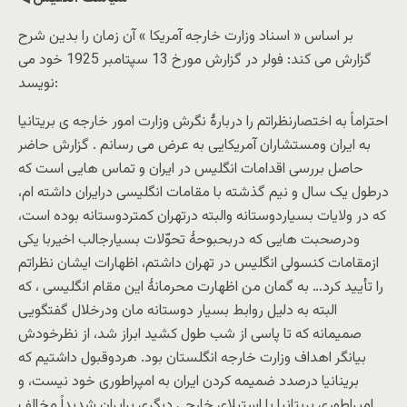
بر اساس « اسناد وزارت خارجه آمریکا » آن زمان را بدین شرح
گزارش می کند: فولر در گزارش مورخ 13 سپتامبر 1925 خود می
نویسد:
احتراماً به اختصارنظراتم را دربارۀ نگرش وزارت امور خارجه ی بریتانیا
به ایران ومستشاران آمریکایی به عرض می رسانم . گزارش حاضر
حاصل بررسی اقدامات انگلیس در ایران و تماس هایی است که
درطول یک سال و نیم گذشته با مقامات انگلیسی درایران داشته ام،
که در ولایات بسیاردوستانه والبته درتهران کمتردوستانه بوده است،
ودرصحبت هایی که دربحبوحۀ تحوّلات بسیارجالب اخیربا یکی
ازمقامات کنسولی انگلیس در تهران داشتم، اظهارات ایشان نظراتم
را تأیید کرد… به گمان من اظهارت محرمانۀ این مقام انگلیسی ، که
البته به دلیل روابط بسیار دوستانه مان ودرخلال گفتگویی
صمیمانه که تا پاسی از شب طول کشید ابراز شد، از نظرخودش
بیانگر اهداف وزارت خارجه انگلستان بود. هردوقبول داشتیم که
برینانیا درصدد ضمیمه کردن ایران به امپراطوری خود نیست، و
امپراطوری بریتانیا با استیلای خارجی دیگری برایران شدیداً مخالف