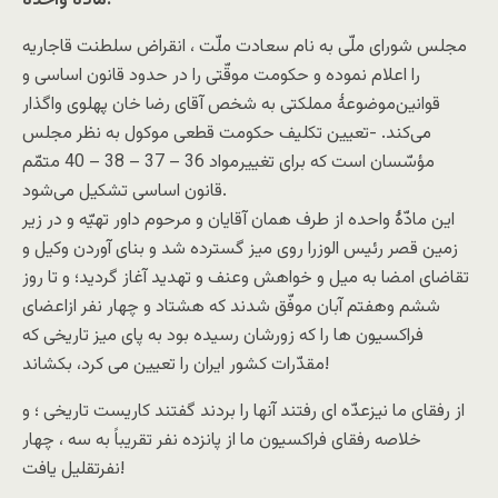
مادّۀ واحده:
مجلس شورای ملّی به نام سعادت ملّت ، انقراض سلطنت قاجاریه
را اعلام نموده و حکومت موقّتی را در حدود قانون اساسی و
قوانین‌موضوعۀ مملکتی به شخص آقای رضا خان پهلوی واگذار
می‌کند. -تعیین تکلیف حکومت قطعی موکول به نظر مجلس
مؤسّسان است که برای تغییر‌مواد 36 – 37 – 38 – 40 متمّم
قانون اساسی تشکیل می‌شود.
این مادّۀ واحده از طرف همان آقایان و مرحوم داور تهیّه و در زیر
زمین قصر رئیس الوزرا روی میز گسترده شد و بنای آوردن وکیل و
تقاضای امضا به میل و خواهش وعنف و تهدید آغاز گردید؛ و تا روز
ششم وهفتم آبان موفّق شدند که هشتاد و چهار نفر ازاعضای
فراکسیون ها را که زورشان رسیده بود به پای میز تاریخی که
مقدّرات کشور ایران را تعیین می کرد، بکشاند!
از رفقای ما نیزعدّه ای رفتند آنها را بردند گفتند کاریست تاریخی ؛ و
خلاصه رفقای فراکسیون ما از پانزده نفر تقریباً به سه ، چهار
نفرتقلیل یافت!