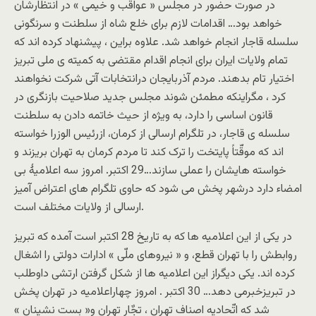
در صورت حضور در مجلس « عواقب و خیمی » در انتظارشان
خواهد بود… اقدامات لازم برای خلع شاه از سلطنت و سرنگونی
سلسله قاجار انجام خواهد شد. علاوه براین ، پیشنهاد کرده اند که
تمام ولایات ایران برای انجام اقدام مقتضی به کمیته ی ملی تبریز
اختیار تام بدهند. مردم آذربایجان درانتخابات آتی شرکت نخواهند
کرد ، مگراینکه مطمئن شوند مجلس جدید صلاحیت بازنگری در
قانون اساسی را دارد، به ویژه از حیث خاتمه دادن به سلطنت
سلسله ی قاجار، در تلگرام ارسالی از کرمان، ازرئیس الوزرا خواسته
اند که موقّتاً پایتخت را ترک کند تا مردم کرمان به تهران بریزند و
خواسته هایشان را عملی سازند…29 اکتبر. امروز سه اعلامیۀ بی
امضاء دارد درشهر پخش می شود که حاوی تلگرام های اعتراض آمیز
ارسالی از ولایات مختلف است.
در یکی از این اعلامیه ها که به تاریخ 28 اکتبر است آمده که تبریز
روابطش را با تهران قطع، و « نیروهای ملّی » ادارات دولتی را اشغال
کرده اند. یکی دیگراز این اعلامیه ها از شکل گرفتن ارتشی داوطلب
در تبریزخبرمی دهد… 30 اکتبر . امروز چهاراعلامیه در تهران پخش
شد که اتّحادیه اصناف تهران ، تجٌار تهران و« بست نشینان »