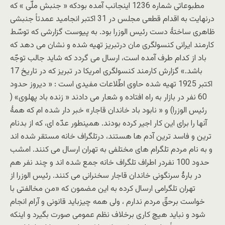
مطبوعاتی شماره 1236 اینجانب آمده بودکه « جنبش ملّی » که
درنهایت به اقدام قطعی مجلس در 31 اکتبر انجامید عمدتاً جنبشی
ظاهری ساختۀ دست رئیس الوزرا بود. به پیوست گزارشی که توسّط
کارمند ایرانی کنسولگری مان درتبریز تهیه شده و نشان می دهد که
باد از کدام طرف آمده است، ارسال می گردد که شاید جالب توجّه
باشد.» گزارش کارمند کنسولگری امریکا در تبریز که در تاریخ 17
اکتبر 1925 تهیه شده حاوی اطّلاعات مفیدی است : « دیروز حدود
60 نفر در بازار به راه افتاده و شعار می دادند « زنده باد پهلوی» (
رئیس الوزرا) و « نابود باد خاندان قاجار» خبر دار شده ام که همۀ
آنها را برای این کار اجیر کرده بودند. همینطور عدّه ای، که از بدنام
ترین و فاسد ترین آدم ها هستند، درتلگراف خانه مستقر شده اند
و به نام مردم تلگرام های مختلفی به تهران ارسال می کنند. امشب
حدود 100 نفردر اطراف تلگراف خانه جمع شده اند و چند نفر هم
در بارۀ سرنگونی خاندان قاجار سخنرانی می کنند. رئیس الوزرا از
تهران تلگرامی ارسال کرده به این مضمون که «من مخالفتی با
خواست برحقّ مردم ندارم ، ولی همه چیزباید قانونی و آرام انجام
شود و نباید هیچ کاری برخلاف نظم عمومی صورت بگیرد و اینکه