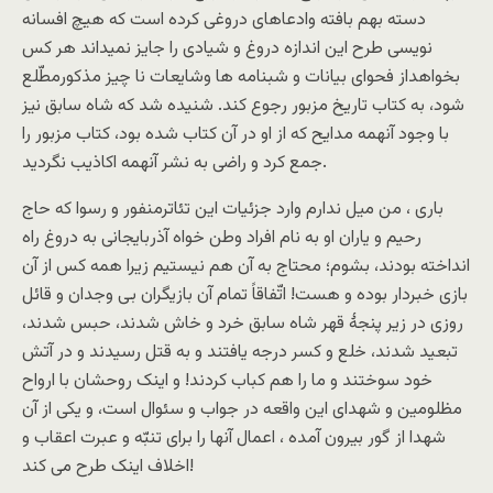
دسته بهم بافته وادعاهای دروغی کرده است که هیچ افسانه
نویسی طرح این اندازه دروغ و شیادی را جایز نمیداند هر کس
بخواهداز فحوای بیانات و شبنامه ها وشایعات نا چیز مذکورمطّلع
شود، به کتاب تاریخ مزبور رجوع کند. شنیده شد که شاه سابق نیز
با وجود آنهمه مدایح که از او در آن کتاب شده بود، کتاب مزبور را
جمع کرد و راضی به نشر آنهمه اکاذیب نگردید.
باری ، من میل ندارم وارد جزئیات این تئاترمنفور و رسوا که حاج
رحیم و یاران او به نام افراد وطن خواه آذربایجانی به دروغ راه
انداخته بودند، بشوم؛ محتاج به آن هم نیستیم زیرا همه کس از آن
بازی خبردار بوده و هست! اتّفاقاً تمام آن بازیگران بی وجدان و قائل
روزی در زیر پنجۀ قهر شاه سابق خرد و خاش شدند، حبس شدند،
تبعید شدند، خلع و کسر درجه یافتند و به قتل رسیدند و در آتش
خود سوختند و ما را هم کباب کردند! و اینک روحشان با ارواح
مظلومین و شهدای این واقعه در جواب و سئوال است، و یکی از آن
شهدا از گور بیرون آمده ، اعمال آنها را برای تنبّه و عبرت اعقاب و
اخلاف اینک طرح می کند!