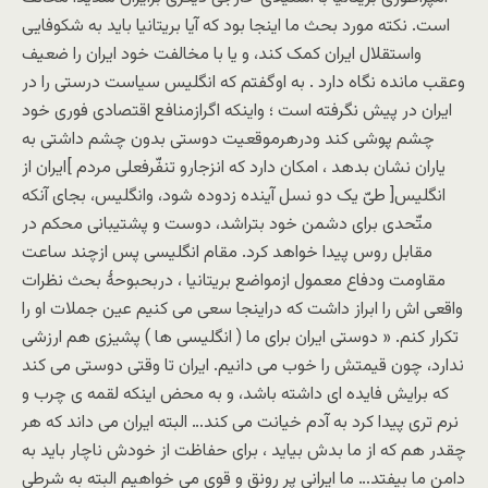
است. نکته مورد بحث ما اینجا بود که آیا بریتانیا باید به شکوفایی
واستقلال ایران کمک کند، و یا با مخالفت خود ایران را ضعیف
وعقب مانده نگاه دارد . به اوگفتم که انگلیس سیاست درستی را در
ایران در پیش نگرفته است ؛ واینکه اگرازمنافع اقتصادی فوری خود
چشم پوشی کند ودرهرموقعیت دوستی بدون چشم داشتی به
یاران نشان بدهد ، امکان دارد که انزجارو تنفّرفعلی مردم ]ایران از
انگلیس[ طیّ یک دو نسل آینده زدوده شود، وانگلیس، بجای آنکه
متّحدی برای دشمن خود بتراشد، دوست و پشتیبانی محکم در
مقابل روس پیدا خواهد کرد. مقام انگلیسی پس ازچند ساعت
مقاومت ودفاع معمول ازمواضع بریتانیا ، دربحبوحۀ بحث نظرات
واقعی اش را ابراز داشت که دراینجا سعی می کنیم عین جملات او را
تکرار کنم. « دوستی ایران برای ما ( انگلیسی ها ) پشیزی هم ارزشی
ندارد، چون قیمتش را خوب می دانیم. ایران تا وقتی دوستی می کند
که برایش فایده ای داشته باشد، و به محض اینکه لقمه ی چرب و
نرم تری پیدا کرد به آدم خیانت می کند… البته ایران می داند که هر
چقدر هم که از ما بدش بیاید ، برای حفاظت از خودش ناچار باید به
دامن ما بیفتد… ما ایرانی پر رونق و قوی می خواهیم البته به شرطی