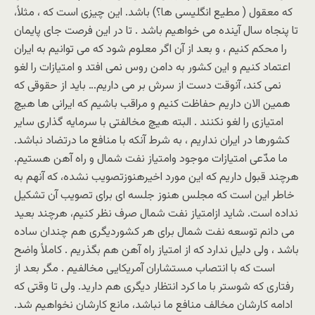
که معقول ( مطیع انگلیسی ها؟) باشد. این چیزی است که ، مثلاً،
تا پنجاه سال آینده می خواهیم باشد . تا در این فرصت جای پایمان
را محکم کنیم ، و بعد از آن اگر معلوم شود که می توانیم به ایران
اعتماد کنیم و این کشور به دامن روس نمی افتد و امتیازات را لغو
نمی کند، آنوقت دست از سرش بر می داریم… باید از حقوقی که
همین الان داریم حفاظت کنیم و مراقب باشیم که ایرانی ها هیچ
امتیازی را لغو نکنند . البته هیچ مخالفتی با سرمایه گذاری سایر
کشورها در ایران نداریم ، به شرط آنکه با منافع ما درتضاد نباشد.
ما مدّعی امتیازات موجود وامتیاز نفت شمال و راه آهن هستیم.
هرچند قبول داریم که این مورد اخیرهنوزتصویب نشده، که آنهم به
خاطر این است که مجلس هنوز جلسه ای برای تصویب آن تشکیل
نداده است. شاید ازامتیاز نفت شمال صرف نظر کنیم، هرچند بعید
می دانم توسعه نفت شمال برای هر کشوردیگری هم چندان ساده
باشد ، ولی دلیل ندارد که از امتیاز راه آهن هم بگذریم . کاملاً واضح
است که با انتصاب مستشاران آمریکایی مخالفیم . مگر بعد از
رفتاری که شوستر با ما کرد انتظار دیگری هم دارید. ولی تا وقتی که
ادامه کارشان مخالف منافع ما نباشد، مانع کارشان نخواهیم شد.