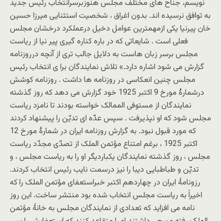
نویسم، جناح های مختلف مجلس هنوزبرسرانتخاب رئیس جدید
به توافق نرسیده اند. بدون اغراق ، شخصیت استثنایی میرزا حسین
خان پیرنیا یکی ازمهمترین عوامل دخیل درعملکرد درخشان مجلس
فعلی است . شایعاتی که در باره کناره گیری پیر نیا از ریاست
مجلس برسر زبان هاست به دلایل جالب تری از آنچه درروزنامه
گزارش می شود اشاره دارد.» تلاش نمایندگان برا ی انتخاب رئیس
مجلس چنین انعکاسی در روزنامه ها داشت . روزنامه کوشش
درشمارۀ مورخ 9 اکتبر 1925 خود گزارش می دهد که روز گذشته
نمایندگان از مستوفی الممالک خواسته بودند تا نامزد ریاست
مجلس شود که او نپذیرفت . سپس عدّه ای تدیّن را پیشنهاد کردند
که مورد قبول نبود. به گزارش روزنامه ایران در شمارۀ مورخ 12
اکتبر 1925 ، برغم امتناع مؤتمن الملک از تصدّی مجدّد ریاست
مجلس ، روز گذشته نمایندگان یکباردیگر او را به ریاست مجلس ، و
تدیّن و طباطبایی دیبا را نیز درسمت نایب رئیس انتخاب کردند.
رزونامۀ ایران در چهاردهم اکتبر خبراستعفای مؤتمن الملک را که
اخیراً به ریاست مجلس انتخاب شده بود منتشر ساخت. این روز
نامه می افزاید که تعدادی از نمایندگان مجلس به خانۀ مؤتمن