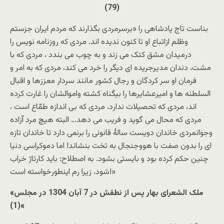
(79)‏
بناست تاج پادشاهی را «برسرمردی بگذارند که مردم ایران جزستم
وظلم ازاتباع او تا کنون ندیده اند. مردی که روزنامه نویس را
درمیدان مشق کتک می زند و به چوب می بندد ، مردی که با
مشت، دندان مدیرجریده ای دیگر را خرد می کند، مردی که به امر و
فرمان او سر کردگان و رجال کشور مانند سردار معززها و اقبال
السلطنه ها و امیرعشایرها را بیگناه کشته واموالشان را غارت کرده
اند، مردی که تحصیلات ندارد، مردی که بی اندازه طمّاع است ،
مردی که محال می گوید و فریب می دهد… البته هیچ مرد آزاده
وجوانمردی خاندان دویست سالۀ قانونی را برنمی دارد تا خاندان تازه
ای را بدون صفت با هووجنجال به تخت بنشاند! اما دموکراسی دنیا
چنین حکم کرده بود و بایستی بشود. به اصطلاح: باید کارتاژ خراب
شود، زیرا رم اینطورخواسته است!»
«ملک الشعرای بهار پس از نطقش در 7 آبان 1304 در مجلس
»(1)