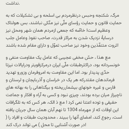
نداشت.
مرگ، شکنجه وحبس درنظرمردم بی اسلحه و بی تشکیلات که به
حمایت قانون و حمایت رؤسای ملّی نیز متّکی نباشند، بس هولناک
وعظیم است! خاصّه که جمعی ازمردم همان شهر ومحل نیز
درسایۀ نزدیک شدن به مراکز قدرت، صاحب نفوذ وعامل جلب
ثروت متنفّذین وخود نیز صاحب تموّل و دارای مقام شده باشند!
مع هذا ، حسّ مخفی عجیبی که عامل یک مقاومت منفی و
خونسردانه بود، دراکثرطبقات ملّی ایران درمرکزقویتر ودرایالات نیزتا
حدّی پدیدار بود. اما این مقاومت به امروفرمان وزورو تهدید
فرماندهان مقتدرکه هر یک در خراسان و آذربایجان و لرستان و
فارس و غیره خونهای بیشمارریخته و بیگناهانی را به بهانه های
ناچیزاز میان برده بودند، چیزی نبود و کسی به آراء و افکار و جماعت
حقیقی و توده اعتنا نمی کرد ! مع ذ الک، هر کس که به تلگرافات
این اوقات که از مهرماه 1304 تا نهم آبان همان سال جریان یافته
است، رجوع کند، امضای آنها را ببیند ، محدودیت طبقات و افراد را (
در صورت آشنایی تا محل ) می تواند درک کند!