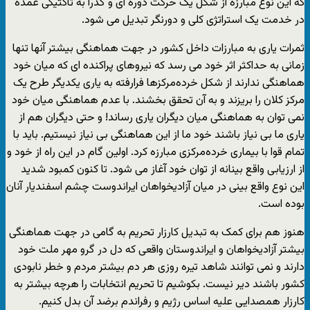
که این نوع مبارزه از شکل یک حرکت دوره ای و گذرا به تاکتیکی عمده
در خدمت یک استراتژی کلی و دورنگر تبدیل می شود.
ثمرات یاری به مبارزات داخل کشور در جهت هماهنگی بیشتر آنها تنها
زمانی به حداکثر اثر خود می رسد که نیروهای پراکنده ای که میان خود
هماهنگی ندارند از شکل خرده‌مرکزها فرارفته به یاری یکدیگر طرح یک
مرکز کلان را بریزند و به آن تحقق بخشند. با عدم هماهنگی میان خود
نمی توان به هماهنگی میان دیگران یاری رساند! و حتی دیگران هم از
یاری ما بی نیاز باشند خود ما از این هماهنگی بی نیاز نیستیم. باید با
تمام قوا با بیماری خرده‌مرکزی مبارزه کرد. اولین گام در این راه از خود و
از ارزیابی واقع بینانه از توان خود آغاز می شود. تا کنون کمبود شدید
این نوع واقع بینی در میان آزادیخواهان ایراندوست چشم اسفندیار آنان
بوده است.
هنوز هم برای کمک به تبدیل کارزار تحریم به گامی در جهت هماهنگی
بیشتر آزادیخواهان و ایراندوستان واقعی که دل در گرو مهر ملت خود
دارند و نمی توانند شاهد تیره روزی هر دم بیشتر مردم و خطر نابودی
کشور باشند دیر نیست. بکوشیم تا تحریم انتخابات را هرچه بیشتر به
کارزار همصدایی علیه اساس رژیم و رفراندم برضد آن بدل کنیم.