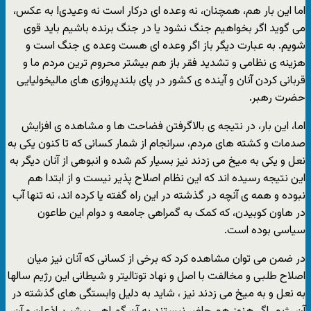
اما این بار هم، همچنان، نه وعده ای درکار است نه وعیدی! به عکس،
می گوید اگر بخواهیم جنگ نشود یا در جنگ برنده باشیم باید قوی
شویم. به عبارت دیگر باز اگر وعده ای هست وعده ی جنگ است و
هزینه ی نظامی و تشدید فقر باز هم بیشتر محروم ترین مردم ما و
قربانی کردن آنان و آینده ی کشور در پای بلندپروازی های مالیخولیایی
حضرت رهبر.
اما، این بار، در نتیجه ی بالاگرفتن فضاحت ها و مشاهده ی افزایش
صدمات و کشته های مردم، سرانجام از شمار کسانی که تا کنون یکی به
نعل و یکی به میخ می زدند نیز بسیار کم شده و انبوهی از آنان دیگر به
این نتیجه رسیده اند که این نظام اصلاح پذیر نیست و از ابتدا هم
نبوده و همه ی آنچه در گذشته در این راه گفته یا کرده اند، نه تنها آب
در هاون کوبیدن، که کمک به گمراهی جامعه و دوام این طاعون
سیاسی بوده است.
در ضمن می توان مشاهده کرد که برخی از کسانی که آنان نیز میان
اصلاح طلبی و مخالفت با اصل و نهاد توتالیتر و شیطانی این رژیم سالها
به نعل و به میخ می زدند نیز ، شاید به دلیل وابستگی های گذشته در