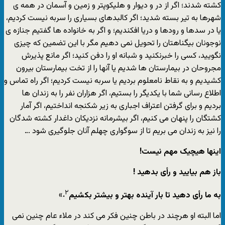
کشته شدند؛ اگر از در و دیوار و هلیکوپتر و زمین و آسمان در همه ی
شهرها به تیر بسته شدید؛ اگر کالبدهای بسیاری را سربه نیست کردیم،
یا در سدها و رودها و دریا افکندیم؛ و اگر به خانواده ها گفتیم جنازه ی
نوجونان بیگناهتان را تحویل نمی دهیم مگر با این تضمین که چیزی
نگویید، کسی را خبرنکنید و شبانه او را دفن کنید؛ اگر مانع پذیرش
مجروحان در بیمارستان ها شدیم یا آنها را از تخت بیمارستان بیرون
کشیدیم و به نقاط نامعلوم بردیم یا سربه نیست کردیم؛ اگر راه تماس و
اطلاع رسانی شما با یکدیگر را بستیم، اگر هزاران نفر را به زندان ها
بردیم و برای گرفتن اعتراف اجباری به زیر شکنجه انداختیم، اگر آمار
کشتگان را پنهان می کنیم، اگر بیشرمانه نزدیکان داغدار کشته شدگان
را نیز به زندان می بریم تا از سوگواری چهلم آنان جلوگیری شود …
اینها هیچیک مهم نیست!
باز هم بیایید و رأی بدهید !
۲
به ما رأی دهید تا بار آینده بهتر و بیشتر بکشیم
.
»
اما البته او هرچند در باطن چنین فکر می کند در ملاء عام چنین نمی