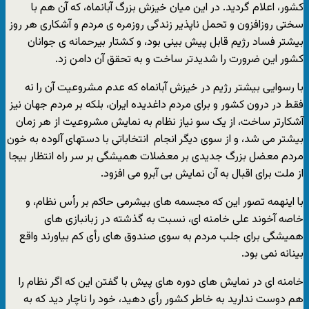
کشور، اعلام گردید. در این میان خیزش بزرگ آبانماه، که آن هم با
سختی روزافزون و تحمل ناپذیر زندگی روزمره ی مردم و آشکاری هر روز
بیشتر فساد رژیم قابل پیش بینی بود، و کشتار بیرحمانه ی جوانان
کشور این ضرورت را شدیدتر ساخت و به تحقق آن دامن زد.
با رسوایی بیشتر رژیم در خیزش آبانماه که عدم مشروعیت آن را نه
فقط در درون کشور و برای مردم داغدیده ایران، بلکه بر مردم جهان نیز
آشکارتر ساخت، از یک سو نیاز نظام به نمایش مشروعیت از هر زمان
بیشتر می شد، و از سوی دیگر انجام انتخاباتی با دستهای آلوده به خون
مردم معضل بزرگ جدیدی بر معضلات همیشگی بر سر راه انتظار بیجا
از ملت برای اقبال به آن نمایش بی آبرو می افزود.
با اینهمه تصور این که مجسمه های بیشرمی حاکم بر رأس نظام، و
خاصه آخوند علی خامنه ای، نسبت به گذشته در زبانبازی های
همیشگی برای جلب مردم به سوی صندوق های رأی کم بیاورند واقع
بینانه نمی بود.
خامنه ای در نمایش های دوره های پیش با گفتن این که اگر نظام را
هم دوست ندارید به خاطر کشور رأی دهید، خود را ناچار دید که به