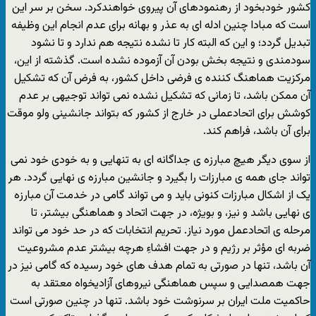
کشور خودبخود از رهنمودهای آن پیروی خواهندکرد. سخن بر سر این
است که مبادا چنین ادله ای به عذر و بهانه برای عدم انجام این وظیفه
تبدیل گردد؛ و این که البته کار تا نشده نتیجه هم ندارد و تا نشود
سودمندی و نتیجه بخش بودن آن آزموده نشده است. گذشته از این،
مرکزیت هماهنگ کننده ی فرضی داخل کشور، به فرض آن که تشکیل
آن ممکن باشد، تا زمانی که تشکیل نشده نمی تواند توجیهی بر عدم
کوشش برای اتحادعملی در خارج از کشور که بتواند جانشینی ولو موقت
برای آن باشد، فراهم کند.
از سوی دیگر هیچ مبارزه ی جداگانه ای به تنهایی و به خودی خود نمی
تواند جای همه ی مبارزات را بگیرد و جانشین مبارزه ی نهایی گردد. هر
یک از اشکال مبارزات کنونی باید و می تواند گامی در خدمت آن مبارزه
ی نهایی باشد و نیز، و بویژه، در جهت اتحاد و هماهنگی بیشتر، تا
مرحله ی اتحادعمل مورد نیاز. تحریم انتخابات که در حد خود می تواند
ضربه ای مؤثر بر رژیم و در جهت افشاءِ هرچه بیشتر عدم مشروعیت
آن باشد، تنها در صورتی به
تمام هدف های
خود رسیده که گامی نیز در
جهت همصدایی و سپس هماهنگی نیروهای آزادیخواه معتقد به
حاکمیت
ملت ایران
بر سرنوشت خود باشد. تنها در چنین صورتی است