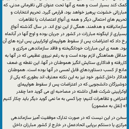
کمک کند بسیار است و همه ی آنها تحت عنوان کلی نافرمانی مدنی، که
مبارزاتی خشونت پرهیز خواهد بود، قرارمی گیرد. تحریم انتخابات و
تحریم های احتمالی دیگر و همه ی أنواع اعتصابات یا تظاهرات
سازمانیافته و هدفمند، همگی از این نوع اند. در سال گذشته أنواع
بسیاری از اینگونه مبارزات در کشور در جریان بوده و اوج آنها در آبانماه
رخ داد که اعتراضات پس از سقوط هواپیمای اوکرایینی پس لرزه های آن
بود. همه ی این مبارزات خودانگیخته و فاقد سازماندهی مرکزی و
حداقل هماهنگی لازم بوده است و به رغم نیروی عظیمی که در آنها به
کاررفته و فداکاری ستایش انگیز هموطنان در آنها، این نقطه ی ضعف
مانع از کسب دستاوردهای قابل لمسی در آنها بوده است. هموطنان
فداکار داخل کشور خود نیز به این نکته معترف اند بطوری که یکی از
دوشیزگان دانشجویی که در اعتراضات پس از سقوط هواپیمای
اوکرایینی شرکت فعال داشته در مصاحبه ای می گوید «ما چقدر
اعتراض و تظاهرات کنیم؛ چرا کسی به ما نمی گوید دیگر باید چکار کنیم
!» (نقل به مضمون)
سخن در این نیست که در صورت تدارک موفقیت آمیز سازماندهی
مرکزی یا دستکم برپایی اتحادعمل در خارج از کشور مبارزان داخل