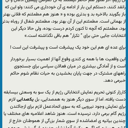
آن رژیم، اگر هنوز هم حاضر نیستند به آن گمراهی پیشین اذعان و آن
رانقد کنند، دستکم این بار از ادامه ی آن خودداری می کنند؛ ولو این که
باز بگویند بالاخره بد و بدتری بوده و « هنوز هم مطمئنم که فلانی بهتر
از بهمانی است. مطمئنم این از آن بهتر بود، مطمئنم شغال از روباه بدتر
بود، مطمئنم که آنچه تا کنون کردم درست بوده، ولی حالا دیگر این
انتخابات جایی حتی برای ” تکرار” هم باقی نگذاشته است.»
برای عده ای هم این خود یک پیشرفت است و پیشرفت این است !
این واقعیت ها با همه ی کندی وقوع آنها از اهمیت بسیار برخوردار
است و از آمادگی بیشتری در میان فعالان سیاسی برای جستجوی
راههای مشترک در جهت پایان بخشیدن به حیات نظام شوم حاکم
خبرمی دهد.
کارزار کنونی تحریم نمایش انتخاباتی رژیم از یک سو به وسعتی بیسابقه
دست یافته، اما از سوی دیگر هنوز به همصدایی، بل
یکصدایی
لازم
برای نمایش وجود نیرویی که به سوی اتحادعمل لازم برای ازجاکندن
رژیم گام برمی دارد، نرسیده است. هنوز شاهد اعلامیه های مختلف یا
چندین بیانیه ی امضاشده از سوی شمار بزرگی از هموطنان خارج از