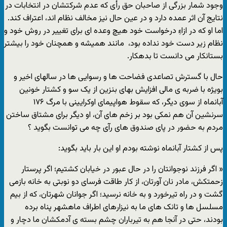
وجود شمار بزرگی از صاحبان حق رأی که عدم شرکتشان در انتخابات در
نتایج آن اثر عمده دارد و
در عین حال نیز مخالف نظام اند
، اعتراف کند.
اما او که در ازاءِ درخواست خود هیچ وعده ای برای تغییر در روش خود و
نظام زیر دست خود نداده بود، مانند همیشه و همچنان خود را بیشتر
بستانکار می دانست تا بدهکار.
حال با گسترش تصاعدی فضاحت ها و رسوایی ها در سالهای اخیر و
بویژه با ضربه ی مالی افزایش بهای بنزین از یک سو و کشتار خونین
آبانماه از سوی دیگر، که سقوط هواپیمای اوکرایینی با مرگ ۱۷۶
سرنشین آن هم نمکی بود بر زخم های آن، او دیگر برای مشتاق ساختن
مردم به حضور در پای صندوق های رآی چه می توانست بگوید ؟
پس از کشتار آبانماه نوشته بودم او این بار باید بگوید:
«
اگر فرزند نوجوانتان را در حال عبور در خیابان کشتیم؛ اگر پرستار
زحمتکش، مادر نان آورتان، از کار طاقت فرسای دو نوبتی به خانه بازمی
گشت و در راه تیرخورد و به خانه نرسید؛ اگر جوانان شهرتان، که از بیم
مسلسل ها و تانک های ما به نیزارهای اطراف ماهشهر پناه برده
بودند، حتی در آنجا هم به تیرباران چشم بسته ی آدمکشان ما دچار و