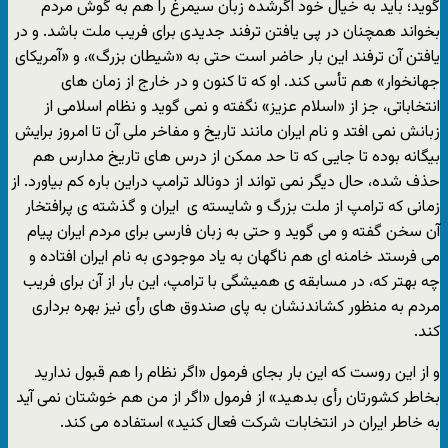
گوید؛ باید به خیال خود اگرشده زبان سیمرغ را هم به گوش مردم
بخواند همچنان در پی یافتن ترفند جدیدی برای فریب ملت باشد. و در
یافتن آن ترفند این بار حاضر است حتی به «شیطان بزرگ»، و «آمریکای
جهانخوار» هم تأسی کند. او که تا کنون و در خارج از زمان های
انتخاباتی، جز از «اسلام عزیز» نگفته و نمی گوید و نظام اسلامی از
زبانش نمی افتد و نام ایران مانند تاریخ و مفاخر ملی آن تا امروز برایش
بیگانه بوده تا جایی که تا حد ممکن از درس های تاریخ مدارس هم
حذف شده، حال دیگر نمی تواند از دونالد ترامپ دراین باره کم بیاورد. از
زمانی که ترامپ از ملت بزرگ و شایسته ی
ایران
و گذشته ی پرافتخار
آن سخن گفته و می گوید و حتی به زبان فارسی برای مردم ایران پیام
می فرستد خامنه ای هم ناگهان به یاد موجودی به نام
ایران
افتاده و
چه بهتر که، در مسابقه ی همیشگی با ترامپ، این بار از آن برای فریب
مردم به منظور کشاندنشان به پای صندوق های رأی نیز بهره برداری
کند.
و از این روست که این بار بجای فرمول «اگر نظام را هم قبول ندارید
بخاطر کشورتان رأی بدهید» از فرمول «اگر از من هم خوشتان نمی آید
به خاطر
ایران
در انتخابات شرکت فعال کنید» استفاده می کند.