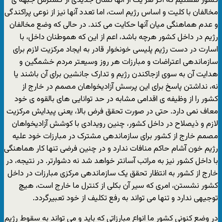
کشور هستیم که اگر هر یک از آنها نشان جدیدی از گسترش جبهه ی
مخالفان با کلیت و اساس رژیم است، اما تعدد آنها نیز از نوعی پراکندگی
و عدم هماهنگی میان آنها حکایت می کند. در حالی که وضع مخالفان
رژیم در داخل کشور هرچه باشد، اعم از این که هموطنان داخل، با
اسارت در دست رژیم پلیسی خونخوار قادر به ایجاد مرکزیت لازم برای
سازماندهی اعتراضات و مبارزات هر روز وسیعتر مردم خشمگین و
هدایت آن به سوی ازجاکندن رژیم و تدارک جانشین برای آن باشند یا
نه، نداشتن پاسخ برای این پرسش آزادیخواهان مصمم در خارج از
کشور را از وظیفه ی اقدامی مشابه در حد توانایی های بالقوه ی خود
معاف نمی دارد. حتی در صورت تحقق فرض بالا، یعنی پیدایش مرکزیت
لازم و ذیصلاح در داخل کشور، چنین رویدادی با کوشش آزادیخواهان
مصمم خارج از کشور برای سازماندهی مشترک در مبارزات خود علیه
رژیم خون آشام حاکم منافات ندارد و در چنین فرضی تنها کار هماهنگی
با داخل کشور نیز به مراتب آسانتر خواهد شد نه دشوارتر. در نتیجه، در
خارج از کشور به انتظار تحقق یک سازماندهی مرکزی مبارزات در داخل
کشور نشستن، امری که سیر آن بکلی از کنترل ما خارج است، هیچ
توجیهی ندارد و تنها می تواند به رفع تکلیف از خود تعبیرگردد.
در وضع کنونی کشور ما انواع مبارزاتی که باید و می تواند به سقوط رژیم