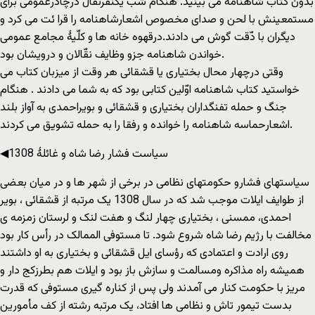
بدون کتاب شاهنامه می بینید. هنگام شب یکنفرنقّال درچادرعمومی برای
مستمعینش با لحن و صدای مخصوص اشعارشاهنامه را قرا ئت می کرد و
دیگران با دّقت گوش می دادند.درقهوه خانه ها و کلّیۀ مجامع عمومی
خواندن شاهنامه جزو وظایف نقّالان و درویشان بود.
وقتی درچهار محال بختیاری یا قشقائی هر وقت از میزبان کتاب می
خواستید کتاب شاهنامه اوّلین کتابی بود که به شما می دادند . هنگام
جنگ و حمله تفنگداران بختیاری و قشقائی و بویراحمدی به آواز بلند
اشعارحماسه شاهنامه را خوانده و رفقا را به حمله تشویق می کردند.
◀سیاست فشار رضا شاه و غائلۀ 1308
سیاستهای فشارو حکومتهای نظامی در برخی از شهر ها و در میان بعضی
از طوایف ایلات موجب شد که در سال 1308 یک مرتبه از قشقائی ، بویر
احمدی، ممسنی ، بختیاری چهار لنگ و هفت لنک و لرستان زمزمه ی
مخالفت با رژیم رضا شاه شروع شود. تا مستوفی الممالک در رأس کار بود
روی ارادت و اعتمادی که رؤسای ایل قشقائی و بختیاری به او داشتند
همیشه راه مذاکره ومسالمت و سازش باز بود و ایلات هم بطرزکج دار و
مریز با حکومت کنار می آمدند ولی پس از کناره گیری مستوفی که قدرت
بدست تیمور تاش و نظامی ها افتاد، یک مرتبه رشته از کف مأمورین