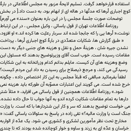
استفاده قرارخواهد گرفت. تسلیم لایحۀ مزبور به مجلس اطّلاعاتی در بارۀ
کوچ اجباری لُرها که مدتّها در هاله ای از ابهام بود، به دست داد.[ در بخش
توضحات صورت جلسۀ مجلس را در این باره بعنوان «سند» می آورم]
روزنامۀ اطّلاعات تهران از قول یاسائی ، وکیل مجلس ، در این ارتباط
نوشت،« لُرها یی را که جابجا شده اند سربار رعیّت ها کرده اند.» او افزود،
« طبق گزارش ها، شکایات متعدّدی در بارۀ کوچ اجباری لُرها ، پرداخت
نشدن جیره شان ، هزینۀ حمل و نقل و هزینه های جنبی دیگر به دست
مقامات رسیده است. خوب است آقای وزیرتوضیح بدهند که مسئول این
وضع وهزینه های آن کیست. مایلم بدانم کدام وزراتخانه به این شکایات
رسیدگی می کند، و مرجع ذیصلاح برای رسیدن به داد این مردم کیست؟
لطفاً بفرمائید مبالغی که قبلاً مجلس به این کار اختصاص داده ، چگونه
خرج شده است. می گویند این اعتبارات مصوّبه آن طورکه باید هزینه نمی
شود.» روزنامۀ اطّلاعات همچنین از قول یاسائی می افزاید، « مثلاً شتر
دارها به تمام مقامات شکایت کرده اندو به آنها جواب تا حال داده نشده.
می خواست توضیح بدهند که سر و کار این شتردارها با که است. با وزارت
جنگ است یا وزارت مالیه؟» تقی زاده در پاسخ به سئوالات یاسائی گفت: «
مخارج تحت نظر مأمورین لشکری و کشوری می شود. یک عدّه از الواربه
خراسان و عدّه ای به زرند و ساوه و خوار کوچانده شده بودند که تا چندی