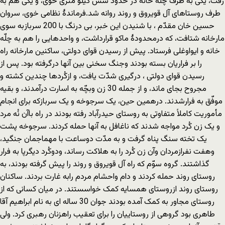
رفت، یکی به طرف چلّه خانه در حدود شش کیلو متری خوی، و یکی هم به
طرف روستاهای آل قویروق و روند روانه شد.فرماندۀ نظامی خوی، سروان
حسین خان مقدّم ، با شنیدن این خبر، بی درنگ با 200 سربازبه سوی
مارخانه شتافت، که درمحدودۀ ماکو قرارداشت، و واحدهایی را هم به چلّه
خانه و ایواوغلی فرستاد. پیش از رسیدن قوای دولتی، ساکنین مارخانه راه
را بر فراریان بسته بودند وجنگ سخنی بین آنها درگرفته بود. پس از
رسیدن قوای دولتی ، درگیری شدّت یافت، و ازکُردها چندین کشته و
مجروح بجای ماند، و از جمله 30 زن وبچّه به اسارت درآمدند، و بقیه
موفّق به فرارشدند. درهمین حین، یک سرجوخه و یک سربازکه برای انجام
مأموریت کاملاً متفاوتی به روستای حیدرآباد رفته بودند در راه باآن نُه مرد
و یک زن کُرد مواجه شدند که ناغافل به آنها حمله کردند. سرجوخه پشت
یک تخته سنگ پناه گرفت و به مدّت دوساعت با مهماجمان جنگید،
وهفت نفرازمردان وآن زن کُرد را به هلاکت رساند، ودوکُرد دیگرپا به فرار
گذاشتند. گروه سوّم که راه آل قویروق و روند را پیش گرفته بودند، به
روستای روند حمله کردند و دام واحشام مردم رابه غارت بردند. ساکنان
روستای روند ازروستای همسایه کمک خواسستند. در میان کسانی که از
روستای مجاور به کمک آمده بودند جوان 30 ساله ای به نام ابراهیم آقا
طاهری بود گروهی از روستاییان را برای تعقیب راهزنان رهبری کرد. ولی