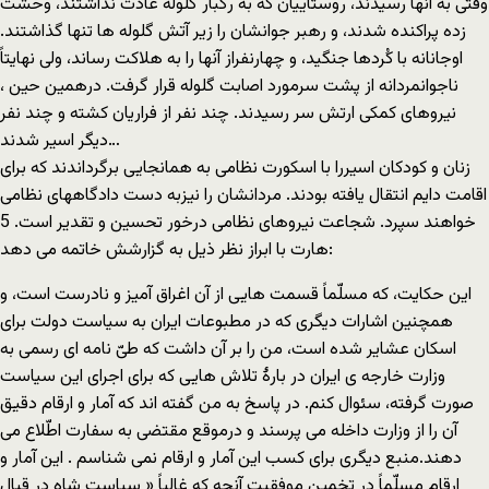
وقتی به آنها رسیدند، روستاییان که به رگبار گلوله عادت نداشتند، وحشت
زده پراکنده شدند، و رهبر جوانشان را زیر آتش گلوله ها تنها گذاشتند.
اوجانانه با کُردها جنگید، و چهارنفراز آنها را به هلاکت رساند، ولی نهایتاً
ناجوانمردانه از پشت سرمورد اصابت گلوله قرار گرفت. درهمین حین ،
نیروهای کمکی ارتش سر رسیدند. چند نفر از فراریان کشته و چند نفر
دیگر اسیر شدند…
زنان و کودکان اسیررا با اسکورت نظامی به همانجایی برگرداندند که برای
اقامت دایم انتقال یافته بودند. مردانشان را نیزبه دست دادگاههای نظامی
خواهند سپرد. شجاعت نیروهای نظامی درخور تحسین و تقدیر است. 5
هارت با ابراز نظر ذیل به گزارشش خاتمه می دهد:
این حکایت، که مسلّماً قسمت هایی از آن اغراق آمیز و نادرست است، و
همچنین اشارات دیگری که در مطبوعات ایران به سیاست دولت برای
اسکان عشایر شده است، من را بر آن داشت که طیّ نامه ای رسمی به
وزارت خارجه ی ایران در بارۀ تلاش هایی که برای اجرای این سیاست
صورت گرفته، سئوال کنم. در پاسخ به من گفته اند که آمار و ارقام دقیق
آن را از وزارت داخله می پرسند و درموقع مقتضی به سفارت اطّلاع می
دهند.منبع دیگری برای کسب این آمار و ارقام نمی شناسم . این آمار و
ارقام مسلّماً در تخمین موفقیت آنچه که غالباً « سیاست شاه در قبال