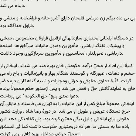
دیده می شد.
بی بی ماه بیگم زن مرتضی قلیخان دارای آشپز خانه و فراشخانه و منشی و
قراول جداگانه بود.
در دستگاه ایلخانی بختیاری سازمانهائی ازقبیل قراولان مخصوص ، منشی
و پیشکار، تفنگدارباشی ، مأمورین وصول مالیات، میرآخورها، اسلحه
دارباشی ، تحویلدار ، محاسبین و مأمورین سربازگیری وجود داشت.
کلیۀ این افراد از محلّ درآمد حکومتی خان بهره مند می شدند. ایلخانی از
حشم و دهات ، عبورگله و گوسفند هنگام بهار و پائیزمالیات و باج راه می
گرفت. کلّیۀ دعاوی حقوقی و جزائی ومجازات و تنبیه گناهکاران درمحضر
خان به نمایندگانش حلّ و فصل می شد و پس ازصدور حکم معمولاً برنده
دعوا صدی پنج” حق الحکومه” می پرداخت.
ایلخانی معمولاً مبلغ کمی از این مالیات را به تهران می فرستاد و مابقی آن
خرج دستگاه عریض و طویل او می شد. در دورۀ رضا شاه ، وزارت کشور
حقوقی برای ایلخانی و ایل بیگی معیّن کرده بود. ولی کفاف کی دهد این
باده ها به مستی ما. هر که دربختیاری حکومت داشت کما فی السلابق
ازمحلّ جرائم، مداخل بهره کافی برمی گرفت.