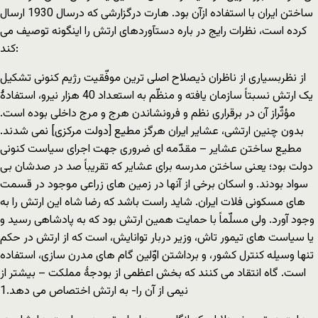
ساختن ایران با استفاده ازآن بود. هارت درگزارشی که درسال 1930 ارسال
کرده است، نظرات رایج در باره دستآوردهای ارتش را اینگونه توصیف می
کند:
از نظربسیاری از ناظران ذیصلاح اصلی ترین موفّقیت رژیم کنونی تشکیل
یک ارتش نسبتاً سازمان یافته و منظّم به استعداد 40 هزار نیرو، استفادۀ
مؤثّراز آن در برقراری نظم و فرونشاندن هرج و مرج داخلی بوده است.
بدون چنین ارتشی، عشایر ایران هرگز مطیع [دولت مرکزی] نمی شدند.
مطیع ساختن عشایر – مقدّمه ای ضروری جهت اجرای سیاست کنونی
دولت بود؛ یعنی ساختن مدرسه برای عشایر که تقریباً صد در صدشان بی
سواد بودند. و اسکان برخی از آنها در زمین های زراعی موجود در قسمت
های مسکونی فلات ایران. شاید راست باشد که رضا شاه این ارتش را به
وجود آورد. ولی مسلّماً با حمایت همین ارتش بود که به پادشاهی رسید و
یا سیاست های تیمور تاش، وزیر دربار توانایش، است که از ارتش در حکم
تنها وسیله کنترل کشور، و برداشتن اوّلین گام های مدرن سازی، استفاده
است. گاه انتقاد می کنند که بخش اعظمی از بودجۀ مملکت – بیشتر از
نیمی از آن را- به ارتش اختصاص می دهد.1