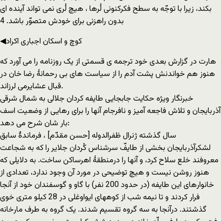
بکند، زیرا با توجّه به سطح فکرکنونی لُرها ، هیچ لُری نمی تواند آینده ای
بدون راهزنی برای خودش متصوّر باشد. 4
◀کوچ و اسکان اجباری اکراد
هارت در گزارش بعدی خود ترجمه ی قسمتی از یک روزنامه را می آورد که
هنوز هم خواندنش پشت آدم را از سیاست های بی رحمانۀ رضا خان در
قبال عشایرمی لرزاند.
خبرنگار ویژه حکایت جابجایی طایفه کردان جلالی به شمال شرقی
آذربایجان و تلاش فاجعه آمیز و نافرجام آنها را برای رهایی از وضعیت اسف
بار شان شرح می دهد:
سال گذشته ژنرال ظفرالدوله [حسن مقدّم] ، فرماندۀ سابق
لشکرآذربایجان بخشی از طایفّ سرشناس کُردان جلایر را که به شجاعت
معروفند خلع سلاح کرد، و آنها را درمنطقۀ اهرساکن ساخت. به دلایلی که
هنوز روشن نیست و هیچ توضیحی در مورد آن وجود ندارد، تعدادی از
خانوارهای این طایفه (در حدود 200 نفر) با گاو و گوسفندان خود از آنجا
فرار کردند و تا نیمه شب از کوههای ایواوغلی در 28 کیلو متری خوی
گذشتند. درآنجا به سه گروه تقسیم شدند. یک گروه به طرف مارخانه