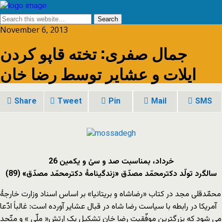
November 6, 2013
جمال صفری: تخته قاپو کردن
ایلات و عشایر توسط رضا خان
Share
Tweet
Pin
Mail
SMS
26 خرداد، بمناسبت صد و سیُ و یکمین
سالگرد تولّد دکترمحمّد مصدّق «زندگینامۀ دکترمحمّد مصدّق» (89)
محمّدقلی مجد در کتاب «رضاشاه و بریتانیا» بر اساس اسناد وزارت خارجۀ
آمریکا در رابطه با سیاست رضا شاه در قبال عشایر آورده است: غالباً ادّعا
می شود که بزرگترین موفّقیت رضا خان تشکیل یک ارتش« ملّی » و متّحد