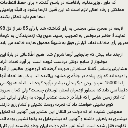
که داور ، وزیرعدلیه، بلافاصله در پاسخ گفت: « برای حفظ انتظامات
مملکتی و رفاه اهالی لازم است که این قبیل کارها بشود و. البتّه ورامینی
ها هم باید تحمّل بکنند.»
لایحه در صحن علنی مجلس به رأی گذاشته شد با رأی 85 نفر از کلّ 98
نمایندۀ حاضر درمجلس به تصویب رسید. هیچ یک ازنمایندگان به لایحۀ
مزبور رأی مخالف نداد. گزارش فوق به شیوۀ معمول هارت خاتمه می یابد:
ازچند ماه پیش که جابجایی لُرها شروع شد، هیچ اطّلاعاتی در بارۀ این
موضوع از منابع دولتی دردست نبوده است. بر آورد تعداد افراد
عشایرنیزبراساس گفتۀ مسافرانی صورت گرفته که گروههای عظیمی از آنها
را دیده اند که پای پیاده در جادّه ی مشهد پراکنده اند. برخی ها تعداد آنها
را تا 15000 نفر، و برخی دیگر حتّی بیشتر برآورد کرده اند. البتّه هنوزکسی
دقیقاً نمی داند که منظور ازعمران استان لرستان چیست؟ ولی گمان میرود
که اکثر زمین هایی را که قبلاً در دست عشایر لُربوده به رعایای ایرانی غیر
کوچ نشینی خواهند داد که تجربه روستا نشینی و کشاورزی دارند.
همچنین شنیده ام که دولت در انتقال این عشایر بین آنهایی که تمایل
بیشتری به راهزنی داشته و آنهایی که بیشترمایل به یکجا نشینی بوده اند،
تفاوت قائل شده است. البتّه نمی دانم دولت ایران چطورتوانسته این کاررا