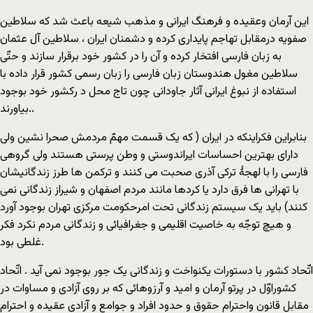
این آرمان وعقیده و فرهنگ ایرانی و مذهب شیعه باعث شد که سلاطین
صفویه درمقابل تهاجم پایداری کرده و دشمنان ایران ، سلاطین آل عثمان
به زبان فارسی افتخار کرده و آن را در کشور خود برقرار سازند و حتّی
سلاطین مغول هندوستان زبان فارسی را زبان رسمی کشور قرار داده با
استفاده از نبوغ ایرانی آثار جاودانی چون تاج محل د رکشور خود بوجود
بیاورند..
بنابراین فکراینکه در ایران ( که یک قسمت مهمّ مردمش صحرا نشین ولی
دارای بهترین احساسات ایراندوستی و وطن پرستی هستند ولی گروهی
فارسی را با لهجۀ ترکی آذری صحبت می کنند و ترکمن ها طرز زندگانیشان
با تهرانی ها فرق دارد یا کردها مانند مردم اصفهان و شیراز زندگانی نمی
کنند) باید یک سیستم زندگانی تحت امرحکومت مرکزی تهران بوجود آورد
و هیچ توجّه به خاصیت اقلیمی و جغرافیائی و زندگانی مردم نکرد فکر
غلطی بود.
اتّحاد کشور با دستورات یکنواخت و زندگانی یک جور بوجود نمی آید . اتّحاد
کشوراوّل در پرتو آرمان و امید و آرزوهائی که بر روی آزادی و مساوات در
مقابل قانون واحترام حقوق و حدود افراد و جوامع و آزادی عقیده و احترام