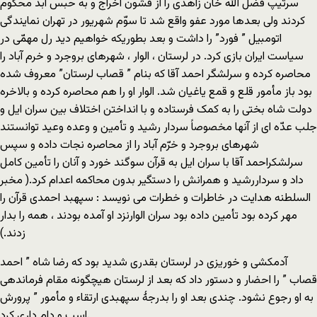
سرتیپ فضل الله خان زاهدی را از قشون اخراج و به حبس ابد محکوم
کردند ولی بعدها مورد عفو واقع شد تا سوّم شهریور در تهران نمایندگی
اتومبیل ” فورد” را داشت و بعد بطوریکه خواهیم دید رل مهمّی در
سیاست ایران بازی کرد. در لرستان ، الوار ، شهرهای بروجرد و خرم آباد را
محاصره کرده و سرلشگر احمد آقا که بنام ” قصاب لرستان” معروف شده
بود باز مأمور قلع و قمع یاغیان شد. الوار او را هم محاصره کرده و بالاخره
دولت شاه بختی را به کمک فرستاده و با انداختن اختلاف بین سران ایل و
جلب عدّه ای از آنها مخصوصاً سردار رشید و تأمین و وعده وعید توانستند
شهرهای بروجرد و خرّم آباد را از محاصره نجات داده و سپس
سرلشکراحمد آقا با سران ایل به قرآن سوگند خورد و آنان را تأمین کامل
داد و سرداررشید و همرانش را دستگیر بدون محاکمه اعدام کرد.( مخبر
السلطنه هدایت در خاطرات و خطرات می نویسد : سپهبد احمدی قرآن را
مهر کرده بود تأمین داده بود سران الوارنزد او آمده بودند ، همه را بدار
زدند.)
آدمکشی و خوریزی در لرستان بقدری شدید بود که رضا شاه ” احمد
قصاب ” را احضار و دستور داد که بعد از لرستان هیچگونه مقام فرماندهی
به او رجوع نشود. چندی بعد او را بدرجۀ سپهبدی ارتقاء و مأمور ” پرورش
اسب و دام داری کرد.