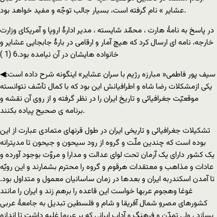
عشایر » نام گرفته است، بسیار جالب توجّه و مفید خواهد بود.
در پاسخ به نامۀ هارت ، محمّد شایسته ، مدیر ادارۀ اروپا و آمریکای وزارت
خارجه، نامه ای ارسال کرد که هیچ آمار و ارقامی در بارۀ جابجایی عشایر و
خانواده هایشان در آن نیامده بود.6 (1 )
◀سیف پور فاطمی« مبارزه رژیم با سران عشایر» اینگونه شرح داده است:
یکی ازمشکلات رضا شاه و اطرافیانش این بود که با کمال تآسّف نتوانسته
موقعیّت جغرافیائی و تاریخ ایران را در نظر گرفته و از روی آن نقشه و
برنامه ی صحیح پیاده بکنند.
تشکیلات جغرافیائی و تاریخی ایران در طول قرنهای متمادی عبارت از این
بوده است که چندین ملّت و گروه از رود سیحون و جیحون تا مدیترانه
یک کشور دارای یک آرمان تحت لوای عدالت و مدارا و مروّت بوجود آورده و
عادات و مذاهب و معتقدات هرقوم و گروه را محترم بشمارند و این رویّه
تا آمدن اسکندربه ایران و بعدها در زمان ساسانیان معمول و متداول بود.
غوغا وهجوم عربها خواست این قاعده را برهم زند و ایران را مانند
کشورهای مصرو شمال آفریقا و شام و فلسطین تبدیل به جامعۀ عربی
بسازد ، ولی تمدّن و فرهنگ و آداب ایرانی که بر عربها غلبه داشت تا اندازه