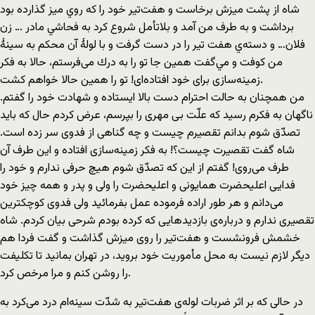
شاه از پشت ميزش برخاست و هفت‌تير خود را كه روي ميز گذارده بود
برداشت و به طرف من آمد و بلاتأمل شروع كرد به فحاشي مادر … زن
فلان… و دسته‌ي هفت تير را در دست گرفت و با لولۀ آن محكم به سينۀ
من كوفت و مي‌گفت همين جا تو را به درك می‌فرستم، حالا به فكر
زمينه‌سازی برای خود افتاده‌ای! تو را همين حالا خواهم كشت.
من همچنان به حالت احترام دست بالا ايستاده و شهادت خود را گفتم.
ناگهان به فكرم رسيد كه علّت بی‌ مهری را بپرسم،‌ عرض كردم حال كه بايد
تصدّق شوم بدانم تقصيرم چيست و چه گناهی از فدوی سر زده است.
شاه گفت تقصيرت چيست؟! به فكر زمينه‌سازی افتاده و اين طرف آن
طرف می‌روی! گفتم از اين كه تصدّق شوم هيچ حرفی ندارم و خود را
فدايی اعليحضرت همايونی و اعليحضرت را ولی و پدر و همه چيز خود
می‌دانم و هر طور اراده فرموده عمل بفرمائيد ولی فدوی كوچكترين
تقصيری ندارم و درباره‌ی بازديدهايی كه كرده بودم شرحی بيان كردم. شاه
خشمش فرونشست و هفت‌تير را روی ميزش گذاشت و گفت فردا هم
ديگر لازم نيست به محل مأموريت خود برويد‌، در تهران بمانيد تا تكليفت
را روشن كنم و مرا مرخص كرد.
در حالی كه بر اثر ضربات لوله‌ی هفت‌تير به شدّت سينه‌ام درد می‌كرد به