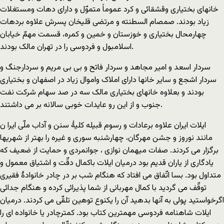
خانهای بختیاری وقشقائی و کرد عموماً متموّل و دارای دهات ومستغلات
زیاد بودند. صمصام السطنته و مرتضی قلیخان پسرش علاوه بردهات
چهارمحال بختیاری و خوزستان و خمین و کمره، قسمت مهمّ خیابان
اسلامبول و فردوسی را در تهران مالک بودند.
سردار اسعد و امیر مجاهد و سردار فاتح و بی بی مریم و سردارجنگ و
سردار اشجع و سایر خانها دارای املاک واموال زیاد در اصفهان و بختیاری
بودند و بعلاوه خانهای بختیاری مالک سه در صد سهام شرکت نفت
جنوب و از این رو عایدات خوبی سالانه بر می داشتند.
ایلات ایران علاوه برعادات و رسوم قبیله کلیۀ سنن و آداب ملّی ایرا ن
مانند نوروز و جشن مهرگان، چهارشنبه سوری و غیره را بهتر از شهریها
برگزار می کردند. صفات میهمان نوازی ، جوانمردی و حمایت از ضعیف که
یادگاری از یاران قدیم بود درمیان ایلات باکمال دقّت و اشتیاق معمول و
متداول بود. بسا اتّفاق می افتاد که هنگام شب بر در چادر خانوادۀ فقیری
توقّف می گردید با کمال مهربانی از شما پذیرائی کرده و هنگام جدائی
اگرخواستید پولی به آنها بدهید آن را یکنوع توهین تلقّی می کردند. درمیان
ایلات شاهنامه فردوسی مهمترین کتاب بود. کمترچادر یا خانواده ای را