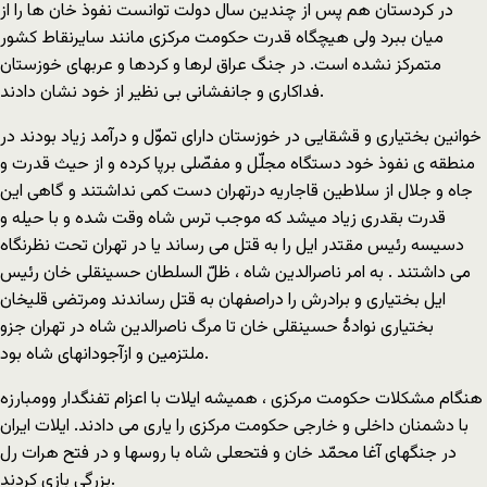
در کردستان هم پس از چندین سال دولت توانست نفوذ خان ها را از
میان ببرد ولی هیچگاه قدرت حکومت مرکزی مانند سایرنقاط کشور
متمرکز نشده است. در جنگ عراق لرها و کردها و عربهای خوزستان
فداکاری و جانفشانی بی نظیر از خود نشان دادند.
خوانین بختیاری و قشقایی در خوزستان دارای تموّل و درآمد زیاد بودند در
منطقه ی نفوذ خود دستگاه مجلّل و مفصّلی برپا کرده و از حیث قدرت و
جاه و جلال از سلاطین قاجاریه درتهران دست کمی نداشتند و گاهی این
قدرت بقدری زیاد میشد که موجب ترس شاه وقت شده و با حیله و
دسیسه رئیس مقتدر ایل را به قتل می رساند یا در تهران تحت نظرنگاه
می داشتند . به امر ناصرالدین شاه ، ظلّ السلطان حسینقلی خان رئیس
ایل بختیاری و برادرش را دراصفهان به قتل رساندند ومرتضی قلیخان
بختیاری نوادۀ حسینقلی خان تا مرگ ناصرالدین شاه در تهران جزو
ملتزمین و ازآجودانهای شاه بود.
هنگام مشکلات حکومت مرکزی ، همیشه ایلات با اعزام تفنگدار وومبارزه
با دشمنان داخلی و خارجی حکومت مرکزی را یاری می دادند. ایلات ایران
در جنگهای آغا محمّد خان و فتحعلی شاه با روسها و در فتح هرات رل
بزرگی بازی کردند.