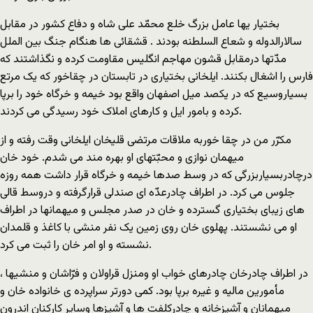
بختیار یها عامل بزرگ خلع محمّد علی شاه و دفاع کشور در مقابل
سالارالدوله و شعاع السلطنه بودند . قشقائی ها هنگام جنگ بین الملل
مدّتها درمقابل قشون مهاجم انگلیس مقاومت کرده و نگذاشتند که
فارس را اشغال بکنند. ایلخانی بختیاری در تابستان در چقاخور که یک مرتع
بسیاروسیع که در یکصد میل اصفهان واقع بود خیمه و خرگاه خود را برپا
کرده و بامور ایل و کارهای املاک خود رسیدگی می کردند.
مکرّر من در چقا خوربه ملاقات مرتضی قلیخان ایلخانی وقت رفته و از
میهمان نوازی و محبّتهای او بهره مند می شدم. خود خان
درچادربسیاربزرگی که در وسط صدها خیمه و خرگاه قرار داشت همه روزه
جلوس می کرد. در اطراف چادرعدّه ای صندلی قرارگرفته و دروسط قالی
های زیبای بختیاری گسترده و خان در صدر مجلس و میهمانها در اطراف
او می نشستند. پهلوی خان روی زمین یک نفر منشی با کاغذ و قلمدان
نشسته و او امر خان را ثبت می کرد.
در اطراف چادرخان چادرهای خواب او ومنزل قراولان و فرّاشان و منشیها ،
مأمورین مالیه و غیره برپا بود. کمی دورتر سراپرده ی خانواده خان و
میهمانان و آشپزخانه و چادرکلفت ها و آشپزها وسایر کارکنان اندرون