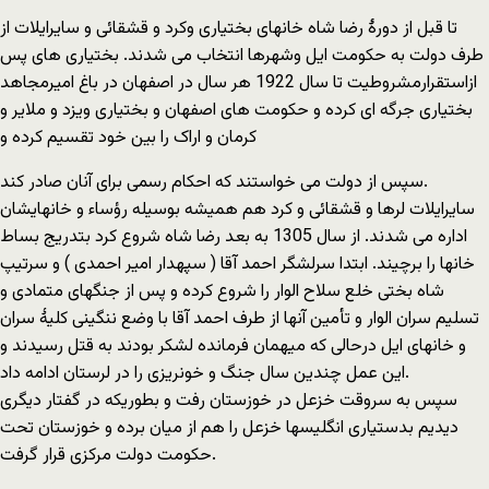
تا قبل از دورۀ رضا شاه خانهای بختیاری وکرد و قشقائی و سایرایلات از
طرف دولت به حکومت ایل وشهرها انتخاب می شدند. بختیاری های پس
ازاستقرارمشروطیت تا سال 1922 هر سال در اصفهان در باغ امیرمجاهد
بختیاری جرگه ای کرده و حکومت های اصفهان و بختیاری ویزد و ملایر و
کرمان و اراک را بین خود تقسیم کرده و
سپس از دولت می خواستند که احکام رسمی برای آنان صادر کند.
سایرایلات لرها و قشقائی و کرد هم همیشه بوسیله رؤساء و خانهایشان
اداره می شدند. از سال 1305 به بعد رضا شاه شروع کرد بتدریج بساط
خانها را برچیند. ابتدا سرلشگر احمد آقا ( سپهدار امیر احمدی ) و سرتیپ
شاه بختی خلع سلاح الوار را شروع کرده و پس از جنگهای متمادی و
تسلیم سران الوار و تأمین آنها از طرف احمد آقا با وضع ننگینی کلیۀ سران
و خانهای ایل درحالی که میهمان فرمانده لشکر بودند به قتل رسیدند و
این عمل چندین سال جنگ و خونریزی را در لرستان ادامه داد.
سپس به سروقت خزعل در خوزستان رفت و بطوریکه در گفتار دیگری
دیدیم بدستیاری انگلیسها خزعل را هم از میان برده و خوزستان تحت
حکومت دولت مرکزی قرار گرفت.