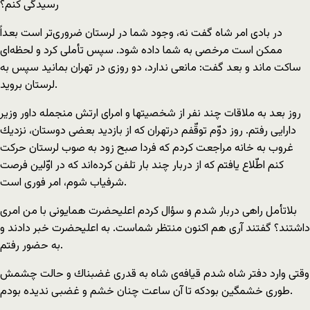
رسيدگی كنم؟
در بادی امر شاه گفت نه، وجود شما در لرستان ضروری‌تر است بعداً
ممكن است مرخصی به شما داده شود. سپس تأملی كرد و لحظه‌ای
ساكت ماند و بعد گفت: مانعی ندارد، دو روزی در تهران بمانيد سپس به
لرستان برويد.
روز بعد به ملاقات چند نفر از شخصيتها و امرای ارتش منجمله داور وزير
دارايی رفتم. روز دوّم توقّفم درتهران كه از بازديد بعضی دوستان، نزديك
غروب به خانه مراجعت كردم كه فردا صبح زود به صوب لرستان حركت
كنم اطّلاع يافتم كه از دربار چند بار تلفن كرده‌اند كه در اوّلين فرصت
شرفياب شوم، امر فوری است.
بلاتأمل راهی دربار شدم و سؤال كردم اعليحضرت همايونی با من امری
داشتند؟ گفتند آری هم اكنون منتظر شماست. به اعليحضرت خبر دادند و
به حضور رفتم.
وقتی وارد دفتر شاه شدم قيافه‌ی شاه به قدری غضبناك و حالت چشمش
طوری خشمگين بودكه تا آن ساعت چنان خشم و غضبی نديده بودم.