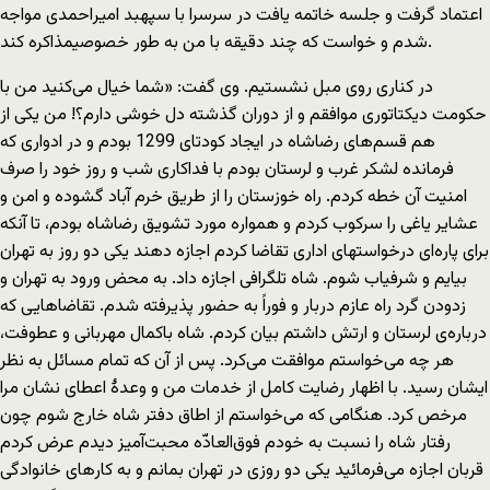
اعتماد گرفت و جلسه خاتمه يافت در سرسرا با سپهبد امير‌احمدی مواجه
شدم و خواست كه چند دقيقه با من به طور خصوصیمذاكره كند.
در كناری روی مبل نشستيم. وی گفت: «شما خيال می‌كنيد من با
حكومت ديكتاتوری موافقم و از دوران گذشته دل خوشی دارم؟! من يكی از
هم قسم‌های رضاشاه در ايجاد كودتای 1299 بودم و در ادواری كه
فرمانده لشكر غرب و لرستان بودم با فداكاری شب و روز خود را صرف
امنيت آن خطه كردم. راه خوزستان را از طريق خرم آباد گشوده و امن و
عشاير ياغی را سركوب كردم و همواره مورد تشويق رضاشاه بودم، تا آنكه
برای پاره‌ای درخواستهای اداری تقاضا كردم اجازه دهند يكی دو روز به تهران
بيايم و شرفياب شوم. شاه تلگرافی اجازه داد. به محض ورود به تهران و
زدودن گرد راه عازم دربار و فوراً به حضور پذيرفته شدم. تقاضاهايی كه
درباره‌ی لرستان و ارتش داشتم بيان كردم. شاه باكمال مهربانی و عطوفت،
هر چه می‌خواستم موافقت می‌كرد. پس از آن كه تمام مسائل به نظر
ايشان رسيد. با اظهار رضايت كامل از خدمات من و وعدۀ اعطای نشان مرا
مرخص كرد. هنگامی كه می‌خواستم از اطاق دفتر شاه خارج شوم چون
رفتار شاه را نسبت به خودم فوق‌العادّه محبت‌آميز ديدم عرض كردم
قربان اجازه می‌فرمائيد يكی دو روزی در تهران بمانم و به كارهای خانوادگی