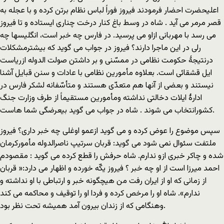
اعلیحضرت احضار فرمودند فیروز فوراً لباس نظام برتن کرده و با عجله به
قصر مرمر می آید . شاه در وسط باغ کنار درخت چناری ایستاده و تا فیروز
می رسد با مهربانی ازاو می پرسید. در فارس چه خبر است، انگلیسها چه
رلی در این ماجرا دارند؟ فیروز در جواب می گوید که بیشترمشکلات
درنتیجۀ حکومت نظامی در ممسّنی و بر داشتن صولت الدوله ازریاست
ایل قشقائی است. بعلاوه مأمورین نظامی با عادات و سنن قبایل آشنا
نیستند و بعضی از آنها هم متعدّی هستند و متأسّفانه لشکر فارس در
ادارۀ ایلات دخالتی نداشته ومأمورین مستقیماً از طرف وزارت جنگ
کشورانتخاب می شوند . شاه در جواب می گوید بیعرضگی شما هاست.
سپس موضوع را عوض کرده و می گوید ازعمو اوغلی چه خبر داری؟ فیروز
ملتفت سئوال نمی شود می گوید: قربان سرتیپ ناصرالدوله مأمورکرمان
شده و چاکر خبری ازو ندارم. شاه حرفش را قطع کرده می گوید : مقصودم
احمد میرزا است از او چه خبر ؟ فیروز یکّه خورده و اظهار می دارد:« قربان
از زمانی که او از ایران رفت من هیچگونه خبر و ارتباطی با او نداشته و
ندارم». شاه او را مرخص کرده و فردا او را توقیف و محاکمه می کند
وهنگامی که از زندان بیرون آمد همیشه تحت نظر بود.