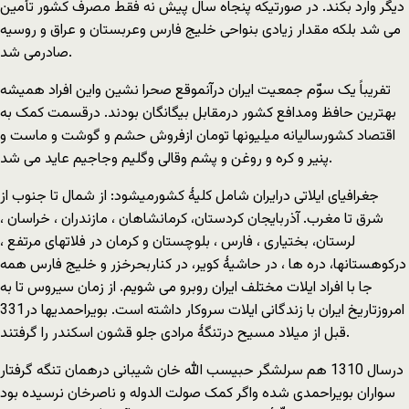
دیگر وارد بکند. در صورتیکه پنجاه سال پیش نه فقط مصرف کشور تأمین
می شد بلکه مقدار زیادی بنواحی خلیج فارس وعربستان و عراق و روسیه
صادرمی شد.
تفریباً یک سوّم جمعیت ایران درآنموقع صحرا نشین واین افراد همیشه
بهترین حافظ ومدافع کشور درمقابل بیگانگان بودند. درقسمت کمک به
اقتصاد کشورسالیانه میلیونها تومان ازفروش حشم و گوشت و ماست و
پنیر و کره و روغن و پشم وقالی وگلیم وجاجیم عاید می شد.
جغرافیای ایلاتی درایران شامل کلیۀ کشورمیشود: از شمال تا جنوب از
شرق تا مغرب. آذربایجان کردستان، کرمانشاهان ، مازندران ، خراسان ،
لرستان، بختیاری ، فارس ، بلوچستان و کرمان در فلاتهای مرتفع ،
درکوهستانها، دره ها ، در حاشیۀ کویر، در کناربحرخزر و خلیج فارس همه
جا با افراد ایلات مختلف ایران روبرو می شویم. از زمان سیروس تا به
امروزتاریخ ایران با زندگانی ایلات سروکار داشته است. بویراحمدیها در331
قبل از میلاد مسیح درتنگۀ مرادی جلو قشون اسکندر را گرفتند.
درسال 1310 هم سرلشگر حبیسب الله خان شیبانی درهمان تنگه گرفتار
سواران بویراحمدی شده واگر کمک صولت الدوله و ناصرخان نرسیده بود