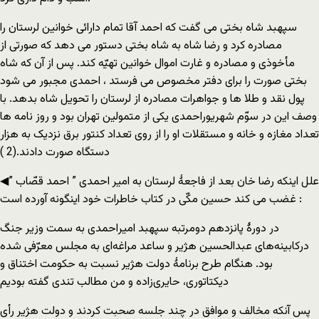
سپهبد شاه بختی می گفت که احمد آقا تمام دارائی خوانین لرستان را
مصادره کرد و رضا شاه به شاه بختی دستور می دهد که صورتی از
مأخوذی و مصادره و غارت اموال خوانین تهیّه کند. پس از آن که شاه
بختی صورت را برای دفتر مخصوص می فرستد ، احمدی مجبور می شود
پول نقد و طلا ها و جواهرات مصادره از لرستان را تحویل شاه بدهد. با
وصف این در سوّم شهریوراحمدی یکی از متمولین تهران بود و روز نامه ها
تعداد مغازه و خانه و مستقلات او را از روی تعداد کنتور برق نزدیک به هزار
دستگاه صورت دادند.(2 )
◀علل اینکه رضا خان بعد از فاجعۀ لرستان به امیر احمدی ” احمد قصّاب ”
غضب می کند حسين مكّی در كتاب خاطرات خود اینگونه آورده است :
در دورۀ پانزدهم دومرتبه سپهبد امير‌احمدی به سمت وزير جنگ
دركابينه‌های عبدالحسين هژير و ساعد مراغه‌ای به مجلس معرّفی شده
بود. هنگام طرح برنامۀ دولت هژير نسبت به حكومت اختناق و
ديكتاتوری، حايری‌زاده و من مطالب تندی گفته بوديم
پس آنكه مخالف و موافق در چند جلسه صحبت كردند و دولت هژير رأی