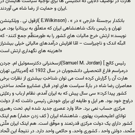
هارت در توصیف دلایلی که انگلیسی ها برای توجیه سیاست هایشان در
ایران و حمایت از رضا شاه می آوردند.
ازقول نی . ویلکینشن( E.Wilkinson) ، « بانکدار برجستۀ خارجی » در
تهران و رئیس بانک شاهنشاهی ایران که متعلّق به بریتانیا بود، می
نویسد:« ارتش خرج مالیات های کشور را به طورمنظّم جمع کنند- که
البتّه اندک و ناچیزاست – امّا افزایش درآمدهای مالیاتی خیلی بیشتراز
هزینه های نگهداری ارتش است!»
ازسخنرانی دکترسموئیل ام. جردن(Samuel M. Jordan) [ رئیس کالج
امریکایی تهران] درمراسم فارغ التحصیلی دانشجویان در سال 1932 که
هارت آن را گزارش کرده است می توان شناختِ بیشتری از نظرات برخی
معاصران رضا شاه در بارۀ سیاست های اودر قبال عشایرو متّحد ساختن
کشور پیدا کرد:« سی سال پیش که به ایران آمدم، نظام ارباب و رعیّتی
دراوج خود بود. هر ایل و طایفه ای برای خودش رئیسی داشت که از دولت
مرکزی حساب نمی برد. حالا وارد عصری جدید شده ایم. تحت رهبری
توانای اعلیحضرت پهلوی ، شاهنشاه ایران ( کف زدن حضار) هم اینک
کشور دارای یک دولت مرکزی قدرتمند و موفّق است. هم اینک ایران ملّتی
متّحد، دولتی واحد ، کشوری واحد، و حاکمی واحد دارد. در نتیجۀ این اتّحاد