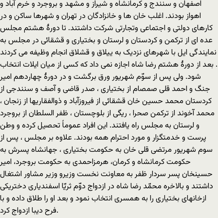
اصفهان و سنندج و کرمانشاه و شیراز و مشهد و بروجرد و خرم آباد و
اهواز بودند. اغلب خان ها و خانزادگان در تهران و شهرها ساکن و در
کارهای دولتی و اجتماعی وتجارتی شرکت داشتند. تا دورۀ هشتم مجلس
عده ای از ترکمن و کردستان و لرستان و بختیاری و قشقائی در مجلس به
نمایندگی ایل با شهرهای نزدیک به ییلاق و قشلاق انجام وظیفه می کردند
. بعد از دورۀ هشتم رضا شاه اجازه نمی داد که کسی از میان ایلات انتخاب
شود. ولی پس از سوّم شهریور ورق برگشت و در دورۀ چهاردهم امیر
جنگ و احمد قلی صمصام از بختیاری ، صدر قاضی و آصف و سنندجی از
کردستان محمد حسین خان قشقائی از فیروزآباد و ذوالفقاریها از زنجان ،
محمد آخوند از ترکمن صحرا ، ریگی از بلوچستان ، ظفر السلطان از بروجرد
و لرستان به مجلس راه یافتند. این افراد عموماً تحصیل کرده و وطن
پرست و خدمتگزار و مورد احترام همه بودند. علاوه بر مجلس ، پس از
سوم شهریور مرتضی قلی خان به حکومت بختیاری ، جهانشاه پسرش به
حکومت کرمانشاه و کرمان، هرمزاحمدی به حکومت بروجرد، امیر
حسینخان پسر سردار ظفر به معاونت نخست وزیرو وزیر مشاور اشتغال
داشتند و بالاخره محمّد رضا شاه در ازدواج دوّم ثریّا اسفندیاری دختریکی
ازخانهای بختیاری را به همسری انتخاب نمود و بعد او را طلاق داده و با
فرح دیبا ازدواج کرد.