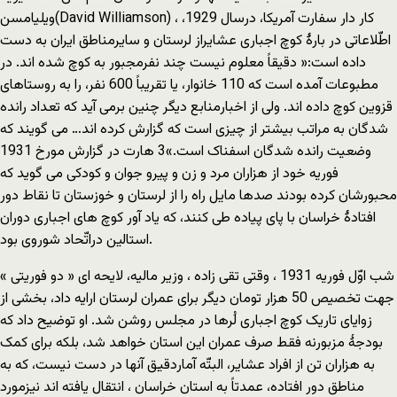
ویلیامسن(David Williamson) ، کار دار سفارت آمریکا، درسال 1929،
اطّلاعاتی در بارۀ کوچ اجباری عشایراز لرستان و سایرمناطق ایران به دست
داده است:« دقیقاً معلوم نیست چند نفرمجبور به کوچ شده اند. در
مطبوعات آمده است که 110 خانوار، یا تقریباً 600 نفر، را به روستاهای
قزوین کوچ داده اند. ولی از اخبارمنابع دیگر چنین برمی آید که تعداد رانده
شدگان به مراتب بیشتر از چیزی است که گزارش کرده اند… می گویند که
وضعیت رانده شدگان اسفناک است.»3 هارت در گزارش مورخ 1931
فوریه خود از هزاران مرد و زن و پیرو جوان و کودکی می گوید که
محبورشان کرده بودند صدها مایل راه را از لرستان و خوزستان تا نقاط دور
افتادۀ خراسان با پای پیاده طی کنند، که یاد آور کوچ های اجباری دوران
استالین دراتّحاد شوروی بود.
شب اوّل فوریه 1931 ، وقتی تقی زاده ، وزیر مالیه، لایحه ای « دو فوریتی »
جهت تخصیص 50 هزار تومان دیگر برای عمران لرستان ارایه داد، بخشی از
زوایای تاریک کوچ اجباری لُرها در مجلس روشن شد. او توضیح داد که
بودجۀ مزبورنه فقط صرف عمران این استان خواهد شد، بلکه برای کمک
به هزاران تن از افراد عشایر، البتّه آماردقیق آنها در دست نیست، که به
مناطق دور افتاده، عمدتاً به استان خراسان ، انتقال یافته اند نیزمورد