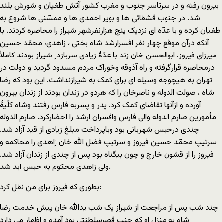
بیرون رفته و در سرتاسر جنوب و مغرب کشور آتش طغیان و شورش بلند
شد. در جنوب قشقائی ها و بویر احمدی ها و ممسّنی ها شروع به
طغیان کرده و با عدّه ای نزدیک پنج هزارنفرشهر شیراز را محاصره کردند. با
آنکه درآن موقع چهار نفر افسرارشد شاه بختی ، زاهدی، محمّد حسین
میرزای فیروز، ابوالحسن خان زند با عدّۀ زیادی سربازدر شیراز بودند کاملاً
درمحاصره قرارگرفته و راه آذوقه وخوراک مردم مسدود گردید و دولت در
تهران به هیچوجه وسیله ای برای کمک به شیرازنداشت. این بود که رضا
شاه ، صولت الدوله و ناصرخان را که هردو در زندان بودند از زندان بیرون
آورده و ازآنها تقاضای کمک کرد. پدر و پسربه فارس رفتند وشاه کلّیۀ
مأمورین صارم الدوله والی فارس وافسران ارشد را احضارکرد. صارم الدوله
چندی درحبس شهربانی بود وباپرداخت مبلغ زیادی از قید آزاد شد.
سرتیپ محمّد حسین فیروز و سرتیپ فضل الله خان زاهدی را محاکمه و
فیروز را از قشون خارج و چون بیگناه بود پس از چندی از زندان آزاد شد.
ولی زاهدی محکوم به حبس ابد شد.
بطوری که فیروز برای من نقل کرد:
چند شب پس از مراجعت از شیراز یک شب یدالله خان پیش خدمت رضا
شاه به منزل او که جنب قصرسلطنتی بود آمده و اظهار می دارد