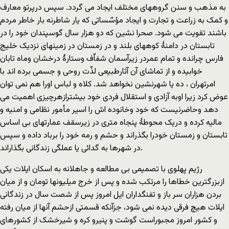
به مذهب و سنن گروههای مختلف ایجاد می گردد. سپس درپرتو معارف
و کمک به زراعت و تجارت و ایجاد مؤسّساتی که یار شاطرنه بار خاطر مردم
باشند تقویت می شود. صحرا نشین که دو هزار سال گوسپندان خود را در
تابستان در دامنۀ کوههای بلند و در زمستان در زمینهای نزدیک خلیج
فارس چرانده و تمام عمردر زیرآسمان شفاّف وستارۀ درخشان وماه تابان
خوابیده و از تماشای آن آثارطبیعی لذّت روحی و جسمی برده اند با
امرتهران ، ده یا شهرنشین نخواهد شد. کلاه و لباس اورا هم نمی توان
عوض کرد زیرا اوبه آزادی و استقلال فردی خود بیشترازهرچیزی اهمیت می
دهد وحاضرنیست که خود وخانوده اش را اسیر مأمور نظامی و امنیه و
مالیه کرده و دریک محوطۀ پنجاه متری در زیرسقف عمارتهای بی اساس
تابستان و زمستان خودرا بگذراند و حشم و رمه خود را برباد داده و سپس
در شهرها به گدائی یا عملگی زندگانی بگذاراند.
رژیم پهلوی با تصمیمی بی مطالعه و جاهلانه به اسکان ایلات یکی
ازبزرگترین خطاها را مرتکب شده و پس از خرج میلیونها تومان و از میان
بردن هزاران سر باز و تفنگداران ایل امروز پس از شصت سال در زندگانی
ایلات هیچ فرقی دیده نمی شود، جزآنکه قسمتی ازحشم آنها از میان رفته
و کشور امروز مجبوراست گوشت و پنیرو کره و شیرخشک از کشورهای