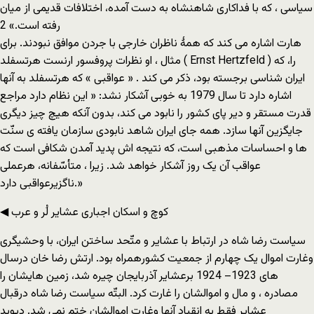
سیاسی ، که با فداکاری شاهنشاه به دست آمده، اختلافات قدیمی از میان
رفته است.» 2
هارت اشاره می کند که همۀ ناظران خارجی با جردن موافق نبودند. برای
مثال ، او نظرات پروفسور ارنست هرتسفلد ( Ernst Hertzfeld ) را، که
ایران شناسی برجسته بود، ذکر می کند . « عواقبی » که هرتسفلد به آنها
اشاره دارد تا سال 1979 به خوبی آشکار نشد: « این نظام دارد مراجع
قدرت مستقر و دیر پای کشور را نابود می کند، بدون آنکه هیچ چیز دیگری
جایگزین آنها سازد. همه جای ایران شاهد نابودی سازمان یافته ی سنّت
ها و احساسات مذهبی است، که نتیجه اش پدید آمدن شکافی است که
عواقب آن یک روز آشکار خواهد شد. زیرا ، متأسّفانه، هرعملی
ناگزیرعواقبی دارد.»
◀ کوچ و اسکان اجباری عشایر لُر و عرب
سیاست رضا شاه در ارتباط با عشایر و متّحد ساختن ایران، با وحشیگری
وغارت اموال یک چهارم از جمعیت کشورهمراه بود. ارتش رضا خان درسال
های 1923– 1924 برعشایر آذربایجان چیره شد، زمین هایشان را
مصادره ، و مال و اموالشان را غارت کرد. البتّه سیاست رضا شاه درقبال
عشایر فقط به انقیاد آنها وغارت اموالشان ختم نمی شد. دیوید