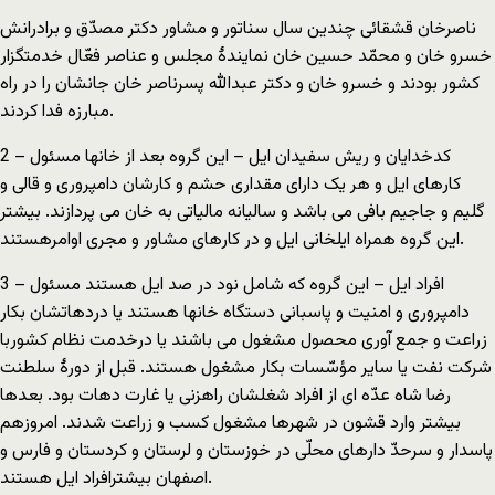
ناصرخان قشقائی چندین سال سناتور و مشاور دکتر مصدّق و برادرانش
خسرو خان و محمّد حسین خان نمایندۀ مجلس و عناصر فعّال خدمتگزار
کشور بودند و خسرو خان و دکتر عبدالله پسرناصر خان جانشان را در راه
مبارزه فدا کردند.
2 – کدخدایان و ریش سفیدان ایل – این گروه بعد از خانها مسئول
کارهای ایل و هر یک دارای مقداری حشم و کارشان دامپروری و قالی و
گلیم و جاجیم بافی می باشد و سالیانه مالیاتی به خان می پردازند. بیشتر
این گروه همراه ایلخانی ایل و در کارهای مشاور و مجری اوامرهستند.
3 – افراد ایل – این گروه که شامل نود در صد ایل هستند مسئول
دامپروری و امنیت و پاسبانی دستگاه خانها هستند یا دردهاتشان بکار
زراعت و جمع آوری محصول مشغول می باشند یا درخدمت نظام کشوربا
شرکت نفت یا سایر مؤسّسات بکار مشغول هستند. قبل از دورۀ سلطنت
رضا شاه عدّه ای از افراد شغلشان راهزنی یا غارت دهات بود. بعدها
بیشتر وارد قشون در شهرها مشغول کسب و زراعت شدند. امروزهم
پاسدار و سرحدّ دارهای محلّی در خوزستان و لرستان و کردستان و فارس و
اصفهان بیشترافراد ایل هستند.