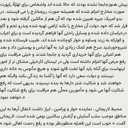
پیش هنوزجابجا نشده بودند که حالا شده اند واشخاص برای تهیّۀ راپورت
صورت مخارج اعزام شده که همیشه صورت ریزمخارج را می فرستند. در
بدو امریک جیره تعیین شده بود که آن هم از مالکین گرفته شود و بعد
قرار شد که خود دولت آن مخارج را بکند اراضی تهیه شده وبذرو تخم و گاو
درخراسان داده شده و وسایل راحتی آنها فراهم گردیده است و برای اعراب
و الوارکه به زرند وساوه و خوار کوچانده شده اند، طبیب فرستاده شده و
شیروخورشید سرخ هم کمک زیادی کرد به آنها لباس و پوستین داد و بعد
هم اعیانی برای آنها خریداری گردید و جابجا شدند و خیلی مراقبت برای
رفع مرض آنها اعزام داشته است ولی در لرستان کارخیلی مشکل تر از امور
اینهاست برای آنکه باید آنها تخت قاپو شوند و هیچ مأنوس به خانه داری
نیستند و دولت سعی دارد که آنها را آشنا به زندگی بکند والبتّه هم
خواهند شد و شکایت شتر دارها به بنده نرسیده. بدیهی است که رفع
شکایت آنها می شود و مأمورین محلّی هم مراقبت برای رفع شکایت آنها
خواهد نمود.»
محیط لاریجانی ، نماینده خوار و ورامین ، ابراز داشت انتقال لُرها به این
مناطق موجب سلب آسایش و آرامش ساکنین بومی شده است. لاریجانی
گفت، « خوب است این قضیّه منظورنظر بوده و رفع زحمت اهالی شود.»