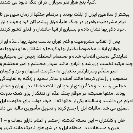
کلّیۀ پنج هزار نفر سربازان در آن تنگه نابود می شدند.
بیشتر از سلاطین ایران از ایلات بودند و درتمام جنگها از زمان سیروس تا
قیام مشروطیت وامروز در جنگ علیۀ عراق پیشمرگان کرد و عرب و لراز
خود دلاوریها نشان داده و بسیاری از آنها جانشان را فدای کشور کردند.
پس از انقلاب مشروطیت و فتح تهران بدست بخیتاریها ، عدّه ای از
جوانان ایلات مخصوصاً بختیاریها و کردها و قشقائی ها و بلوچها به
نمایندگی مجلس انتخاب شده و صمصام السلطنه رئیس ایل بخیتیاری
چند مرتبه نخست وزیرشد و افرادی مانند سردار محتشم و امیر محتشم و
امیر مفخّم وسردارظفر بختیاری به حکومت اصفهان و یزد و کرمان
منصوب و رؤسای کردها مانند آصف و سالار سعید و زنگنه به نمایندگی
مجلس رسیدند و عدّۀ زیادی از جوانان ایلات مختلف در تهران و مختار
بودند. منتها همیشه در موقع جنگ عدّه ای تفنگدار برای کمک بدولت
اعزام می داشتند و سالیانه یکی از خانها که از طرف دولت برای حکومت ایل
معیّن می شد، مالیات ایل را جمع کرده و تحویل مأمورین مالیه می داد.
1 – خان و کلانتران – این دسته گذشته ازحشم و اغنام دارای دهات و
زمین و مستغلات در منطقه ایل و در شهرهای نزدیک مانند تبریز و