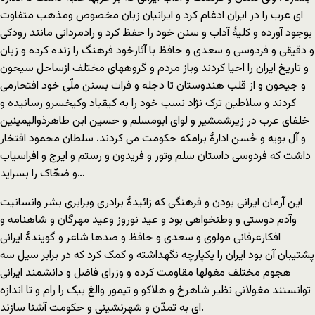
ای عرب را در ایران ادغام کرد و ایرانیان زبان مخصوص ومذهب متفاوت
بوجود آورده و کلیۀ آداب و سنن خود را حفظ کرد و رادمردانی مانند رودکی
و دقیقی و فردوسی و سعدی و حافظ با آثارخود فرهنگ را زنده کرده و زبان
و تاریخ ایران را احیا کردند وباز مردم و گروههای مختلف ازساحل سیحون
و جیحون و از قلب هندوستان تا دجله و فرات بسنن ملّی خود افتحارمی
کردند و سلاطین ترک نژاد نسب خود را به کیقباد وکیخسرو رسانیده و
خلفای عرب در زیرشمشیر و لوای ابومسلم و حسین ابن طاهرذوالیمینین
و آل بویه و حُسن ادارۀ برامکه حکومت می کردند. سلطان محمود افتخار
داشت که فردوسی داستان سلم وتور و فریدون و رستم و ایرج و افراسیاب
و ضحّاک را بسراید…
این آرمان ایرانی بودن و فرهنگی که زائیدۀ برادری وبرابری بشر وانسانیت
وآدم دوستی و وطنخواهی بود و عید نوروز وعید مهرگان و شاهنامه و
افکارعرفانی مولوی و سعدی و حافظ و صدها شاعر و گویندۀ ایرانی
پشتیبان آن بود ایران را یکپارچه نگهداشته و کمک کرد که در برابر سیل سه
هجوم مختلف مغولها مقاومت کرده و وزرای فاضل و دانشمند ایرانی
توانستند مغولانی نظیر شاهرخ و هلاکو و تیمور والغ بیک را رام و تا اندازه
ای به تمدّن و شهرنشینی و حکومت آشنا سازند.