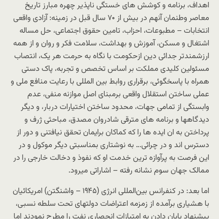
اهداف، برنامه و کوشش های خستگی ناپذیر چهره مبارز تاریخ
معاصر وطنمان آنهم در بیش از ۷۰ سال قبل در زمینه: آزادی واقعی
انتخابات – مطبوعات، احزاب، تامین حقوق اجتماعی، حل مساله
اشتغال و مسکن، آموزش و بهداشت، سلامت فکر و روان و از همه
ارزشمندتر جدائی دین ازحکومت با نگاه به حرمت هر یک، انتصاب
مسئولین کلیدی مملکت بر اساس تخصص و تجربه، پاک دستی
همراه با پاسخگوئی، برقراری روابط بین المللی با رعایت منافع ملی و
عملی ساختن استقلال واقعی برمبنای اصل موازنه منفی، عدم
وابستگی از تمامی جهات، محدود ساختن اختیارات دربار، و دیگر
دیدگاهها و برنامه های مترقی شادروان مصدق، مباحثی ژرف و
پرداختن به ان ایده ها را که کماکان برایمان تحقق نیافتنی و دور از
دسترس اند و در چرائی… به نوشتاری بمناسبتی دیگر موکول و در
این فرصت به پرآوازه ترین خدمت او که نفوذ و دخالت خارجی را در
ممالک جهان سوم نشانه رفته – اشاراتی میرود.
اما بعد: در کنفرانس بین‌المللی انرژی (١٩۴۵ – واشنگتن) امریکائیان
با هشیاری برآمده از زمزمه اعتراضات دولتهای تحت سلطه نسبی،
پیشنهاد پایان دادن به امتیازات انحصاری نفت را مطرح نمودند اما