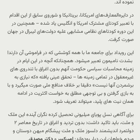
نموده اند.
در دایره‌المعارف‌های امریکانا، بریتانیکا و شوروی سابق از این اقدام
با تعبیر کودتای مشترک امریکا و انگلیس یاد شده – همچنین در
این دوره کودتاهای نظامی مشابهی علیه دولت‌های لیبرال در جهان
صورت گرفت.
این رویداد برای جامعه ما با همه کوششی که در فراموشی آن دارند!
بشدت نامیمون تعبیر میشود، همچنانکه آنچه در این ایام در
زمینه محاسبات سیاسی حکومت آنهم بدون اغراق با تندروی های
غیرمعقول در تمامی زمینه ها – تحقق عینی یافته «که نیازی به
برشمردن آنها نیست» دقیقا بر خلاف منافع ملی صورت میگیرد و با
به بازی گرفتن و بی توجهی مطلق به خواست اکثریت در ادامه
همان نیت های پلید، میتواند تعریف شود.
برای آگاهی نسل پویای میلیونی تحصیل کرده نگران آینده این ملک
و ملت، باید تاکید داشت: بدون تردید و اغراق در تاریخ معاصر ۲
دولتمرد اندیشمند دلسوز ملک و ملت پیشگام میهن دوستان و
مردم خواهان این دیار بوده‌اند:
امیرکبیر
و
دکتر مصدق
.