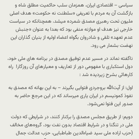
سیاسی – اقتصادی ایران، همزمان سلب حاکمیت مطلق شاه و
بازگشت آن به مردم با تعریفی «سلطنت نه حکومت» هدف اصلی
ملیون تحت رهبری مصدق شمرده میشد، همچنانکه در سیاست
خارجی نیز هدف او موازنه منفی بود که بعدا به عنوان «جنبش
عدم تعهد» تلقی و شادروان بگواه اعضاء اولیه از بنیان گذاران این
نهضت بشمار می رود.
ناگفته نماند در مسیر عدم توفیق مصدق در برنامه های ملی خود،
دول استکباری با مفهومی دور از تعاریف و معیارهای آن روزگار! راه
کارهائی بشرح زیردیده شد :
اول: از آیت‌الله بروجردی فتوایی بگیرند – به این بهانه که مصدق به
نفوذ کمونیسم در ایران یاری میرساند که در این مرجع حاضر به
صدور این فتوا نمی‌شود.
دویم: از طریق مجلس مصدق را برکنار کنند، در شرایطی که دولت
ملی در تنگنا و در شرایط اقتصاد بدون نفت بود، گروه‌های مخالف
(حزب اراده ملی سید ضیاء‌الدین طباطبایی، حزب عدالت جمال