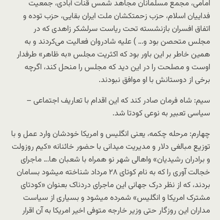
امامی، مجمع مسلمانان مجاهد شمس قنات‌ آبادی، جمعیت
فداییان اسلام، حزب زحمتکشان ملت ایران بقایی، حزب توده و
اتفاق افسران بازنشسته تحت ریاست سرلشکر زاهدی که در
مجلس متحصن بود و… ) علیه شادروان فعالیت می‌کردند و به
همین خاطر بر این باور بود که اکثریت مجلس «به ظاهر» طرفدار
اوست و مصلحت را در این دید که مجلس را منحل کند، اگرچه
برخی از دوستانش با او موافق نبودند.
سیم: شاه فرمان صادر کند که این اقدام با تعاریف اجتماعی –
سیاسی تعبیر به نوعی کودتا شد.
چهارم: مرحله چکمه، یعنی انگلیس و امریکا خودشان وارد عمل و با
توزیع مبالغی دلار و مدیریت میدانی با حضور خائنانه «کیم روزولت
و برادران رشیدیان» واهالی شهر نو همراه با شعبان ها… ماجرای
خجالت آوری را که به نام کوتای ۲۸ مرداد شناخته میشود بسامان
بردند، که از نظر درک جهانی این ماجرای دردناک بعنوان «کودتای
مشترک امریکا و انگلیس» شمرده میشود و بسیاری از سیاست
مداران این روزگار حتی وزیر خارجه متوفی اخیر امریکا به آن اقرار