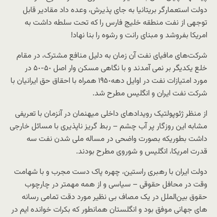
دولت استعمارگر بریتانیا به جای پذیرش، وعده داد مقادیر قابل
توجهی از نفت منطقه خلیج فارس را که تحت سلطه داشت به
امریکا بفروشد و مبنای رانت و رشوه را بنا نهاد!
شرکت‌های مافیای نفت آن زمان به دلیل منافع مشترک، در مقام
خلع یکدیگر بر نمی آمدند و با نگاهی مسکن وار اصل ۵٠-۵٠ در
مورد امتیازات نفت در اوایل دهه١٩۵٠ همراه با احقاق حق ایرانیان با
شرکت نفت ایران و انگلیس مطرح شد.
از منظر ژئوپولتیک رویدادهای داخلی میهنمان در آنزمان با تعریفی
مشابه این روزگار پر آب چشم – ربط گریز ناپذیری با مسائل خارجی
داشت بطوریکه بصورت واضحی در مساله ملی شدن نفت سه
قدرت امریکا، انگلیس و شوروی مطرح بودند.
دولت ایران با رهبری راستین، چهره پاک دست مجرب و با شهامت
وقت در محافل حقوقی – سیاسی و از همه مهمتر در چارچوب
حقوق بین‌الملل در یک مصاف بی نظیر مورد دقت تمامی رسانه
های جهانی موفق بود و انگلستان همانطور که بکرات خوانده ایم در