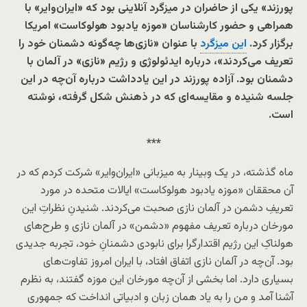
پورزند» یکی از حاضران در میزگرد آنلاینی بود که «ایران‌وایر» با
همراهی و حضور کارشناسان «موزه یادبود هولوکاست» امریکا
برگزار کرد.
این میزگرد
با عنوان «نازی‌ها چه‌گونه دشمنان خود را
تعریف می‌کردند»، درباره ایدئولوژی و رژیم «نازی» در آلمان با
دشمنان بود. آزاده پورزند در این یادداشت درباره آن‌چه در این
جلسه شنیده و مقایسه‌ای که در ذهنش شکل گرفته، نوشته
است.
***
ماه گذشته، در یک وبینار به میزبانی «ایران‌وایر» شرکت کردم که در
آن محققان «موزه یادبود هولوکاست» ایالات متحده در مورد
تعریفِ دشمن در آلمان نازی صحبت می‌کردند. شنیدنِ نظراتِ این
مورخان درباره‌ تعریف مفهوم «دشمن» در آلمان نازی و طرح‌های
هولناکِ این رژیم اقتدارگرا برای نابودی دشمنانِ خود، تجربه‌ جدیدی
بود. آن‌چه در آلمان نازی اتفاق افتاد، با ایران امروز تفاوت‌های
بسیاری دارد. اما بخشی از آن‌چه مورخان این موزه گفتند، به‌ نظرم
آشنا آمد و من را به یاد همان زبان و ادبیاتی انداخت که جمهوری