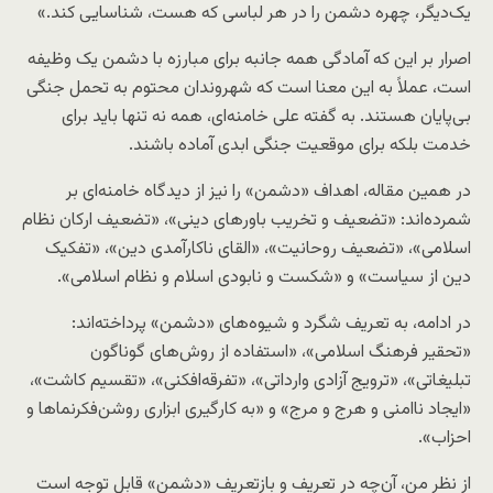
یک‌دیگر، چهره دشمن را در هر لباسی که هست، شناسایی کند.»
اصرار بر این‌ که آمادگی همه جانبه برای مبارزه با دشمن یک وظیفه
است، عملاً به این معنا است که شهروندان محتوم به تحمل جنگی
بی‌پایان هستند. به گفته علی خامنه‌ای، همه نه تنها باید برای
خدمت بلکه برای موقعیت جنگی ابدی آماده باشند.
در همین مقاله، اهداف «دشمن» را نیز از دیدگاه خامنه‌ای بر
شمرده‌اند: «تضعیف و تخریب باورهای دینی»، «تضعیف ارکان نظام
اسلامی»، «تضعیف روحانیت»، «القای ناکارآمدی دین»، «تفکیک
دین از سیاست» و «شکست و نابودی اسلام و نظام اسلامی».
در ادامه، به تعریف شگرد و شیوه‌های «دشمن» پرداخته‌اند:
«تحقیر فرهنگ اسلامی»، «استفاده از روش‌های گوناگون
تبلیغاتی»، «ترویج آزادی وارداتی»، «تفرقه‌افکنی»، «تقسیم کاشت»،
«ایجاد ناامنی و هرج و مرج» و «به کارگیری ابزاری روشن‌فکرنماها و
احزاب».
از نظر من، آن‌چه در تعریف و بازتعریف «دشمن» قابل توجه است