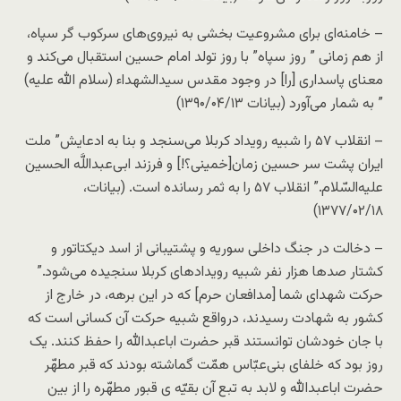
– خامنه‌ای برای مشروعیت بخشی به نیروی‌های سرکوب گر سپاه،
از هم زمانی ” روز سپاه” با روز تولد امام حسین استقبال می‌کند و
معنای پاسداری [را] در وجود مقدس سیدالشهداء (سلام الله علیه)
” به شمار می‌آورد (بیانات ۱۳۹۰/۰۴/۱۳)
– انقلاب ۵۷ را شبیه رویداد کربلا می‌سنجد و بنا به ادعایش” ملت
ایران پشت سر حسین زمان[خمینی؟!] و فرزند ابی‌عبداللَّه الحسین
علیه‌السّلام.” انقلاب ۵۷ را به ثمر رسانده است. (بیانات،
۱۳۷۷/۰۲/۱۸)
– دخالت در جنگ داخلی سوریه و پشتیبانی از اسد دیکتاتور و
کشتار صدها هزار نفر شبیه رویداد‌های کربلا سنجیده می‌شود.”
حرکت شهدای شما [مدافعان حرم] که در این برهه، در خارج از
کشور به شهادت رسیدند، درواقع شبیه حرکت آن کسانی است که
با جان خودشان توانستند قبر حضرت اباعبدالله را حفظ کنند. یک
روز بود که خلفای بنی‌‌عبّاس همّت گماشته بودند که قبر مطهّر
حضرت اباعبدالله و لابد به ‌تبع آن بقیّه‌ ی قبور مطهّره را از بین