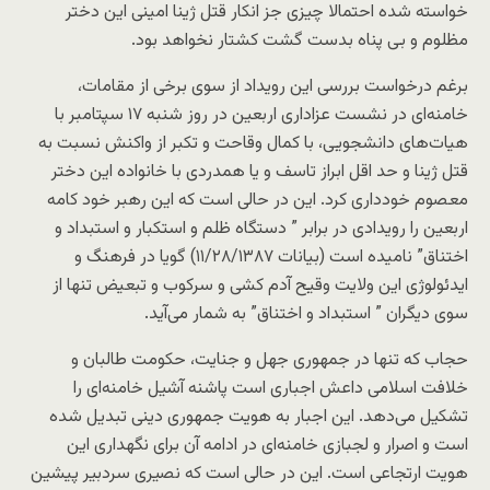
خواسته شده احتمالا چیزی جز انکار قتل ژینا امینی این دختر
مظلوم و بی پناه بدست گشت کشتار نخواهد بود.
برغم درخواست بررسی این رویداد از سوی برخی از مقامات،
خامنه‌ای در نشست عزاداری اربعین در روز شنبه ۱۷ سپتامبر با
هیات‌های دانشجویی، با کمال وقاحت و تکبر از واکنش نسبت به
قتل ژینا و حد اقل ابراز تاسف و یا همدردی با خانواده این دختر
معصوم خودداری کرد. این در حالی است که این رهبر خود کامه
اربعین را رویدادی در برابر ” دستگاه ظلم و استکبار و استبداد و
اختناق” نامیده است (بیانات ۱۱/۲۸/۱۳۸۷) گویا در فرهنگ و
ایدئولوژی این ولایت وقیح آدم کشی و سرکوب و تبعیض تنها از
سوی دیگران ” استبداد و اختناق” به شمار می‌آید.
حجاب که تنها در جمهوری جهل و جنایت، حکومت طالبان و
خلافت اسلامی داعش اجباری است پاشنه آشیل خامنه‌ای را
تشکیل می‌دهد. این اجبار به هویت جمهوری دینی تبدیل شده
است و اصرار و لجبازی خامنه‌ای در ادامه آن برای نگهداری این
هویت ارتجاعی است. این در حالی است که نصیری سردبیر پیشین