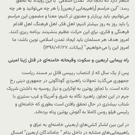
انتظار دارد که ناکجا آباد “تمدن اسلامی” با این رویداد به تحقق
رسد: “این مراسم [راهپیمایی اربعین] را هر چه می‌توانید و هر چه
می‌توانیم، باید پربارتر و معنوی تر کنیم؛ معنا و مضمون این مراسم
را باید روز به روز بیشتر کنیم؛ اهل فکر، اهل فرهنگ، اهل اقدام
فرهنگی و فکری، برای این حرکت عظیم بنشینند برنامه ریزی کنند.
امروز هدف هر مسلمان باید ایجاد تمدن اسلامی نوین باشد؛ ما
امروز این را می‌خواهیم.” (بیانات، ۱۳۹۸/۰۶/۲۷)
راه پیمایی اربعین و سکوت وقیحانه خامنه‌ای در قتل ژینا امینی
پس از یک سال که از انتصاب رییسی قاتل بر مسند ریاست
جمهوری می‌گذرد تحولات راهبردی گوناگونی در جمهوری دینی رخ
داده است. با تجاوز پوتین به اوکراین و نیاز روسیه به داشتن شریک
جرم در این تجاوز، راهبرد نگاه به شرق و آمریکا و غرب ستیزی با
شتاب بیشتری در حال تحقق یافتن است بطوری که خامنه‌ای و
رئیسی فیلو روس کاملا به آغوش پوتین پناه برده‌اند.
در این بین لشکر کشی‌های اربعینی خامنه‌ای به عراق و
راهپیمایی‌های مشابه در داخل بنام ” جاماندگان اربعین” امسال