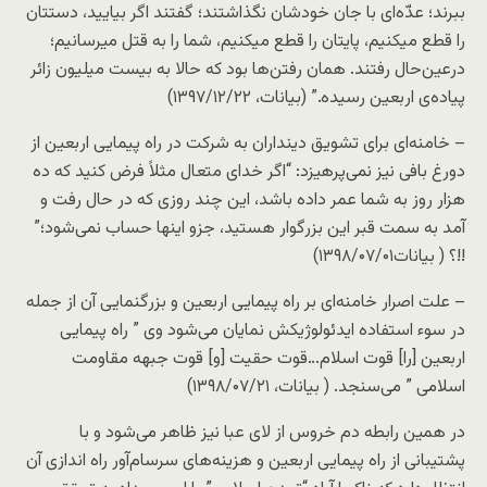
ببرند؛ عدّه‌ای با جان خودشان نگذاشتند؛ گفتند اگر بیایید، دستتان
را قطع میکنیم، پایتان را قطع میکنیم، شما را به قتل میرسانیم؛
درعین‌حال رفتند. همان رفتن‌ها بود که حالا به بیست میلیون زائر
پیاده‌ی اربعین رسیده.” (بیانات، ۱۳۹۷/۱۲/۲۲)
– خامنه‌ای برای تشویق دینداران به شرکت در راه پیمایی اربعین از
دورغ بافی نیز نمی‌پرهیزد: “اگر خدای متعال مثلاً فرض کنید که ده
هزار روز به شما عمر داده باشد، این چند روزی که در حال رفت و
آمد به سمت قبر این بزرگوار هستید، جزو اینها حساب نمی‌شود؛”
!!؟ ( بیانات۱۳۹۸/۰۷/۰۱)
– علت اصرار خامنه‌ای بر راه پیمایی اربعین و بزرگنمایی آن از جمله
در سوء استفاده ایدئولوژیکش نمایان می‌شود وی ” راه پیمایی
اربعین [را] قوت اسلام…قوت حقیت [و] قوت جبهه مقاومت
اسلامی ” می‌سنجد. ( بیانات، ۱۳۹۸/۰۷/۲۱)
در همین رابطه دم خروس از لای عبا نیز ظاهر می‌شود و با
پشتیبانی از راه پیمایی اربعین و هزینه‌های سرسام‌آور راه اندازی آن