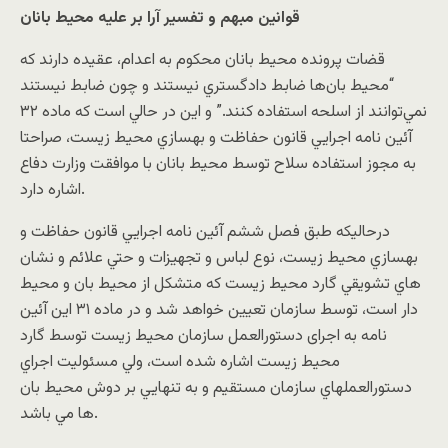
قوانين مبهم و تفسير آرا بر عليه محيط بانان
قضات پرونده محيط بانان محکوم به اعدام، عقيده دارند که
“محيط‌ بان‌ها ضابط دادگستري نيستند و چون ضابط نيستند
نمي‌توانند از اسلحه استفاده کنند.” و اين در حالي است که ماده ٣٢
آئين نامه اجرايي قانون حفاظت و بهسازي محيط زيست، صراحتا
به مجوز استفاده سلاح توسط محيط بانان با موافقت‌ وزارت‌ دفاع‌
اشاره دارد.
درحاليکه طبق فصل ششم آئين نامه اجرايي قانون حفاظت و
بهسازي محيط زيست، نوع‌ لباس‌ و تجهيزات‌ و حتي علائم‌ و نشان
هاي‌ تشويقي‌ گارد محيط ‌زيست‌ که متشکل از محيط ‌بان‌ و محيط
‌دار است، توسط‌ سازمان‌ تعيين‌ خواهد شد و در ماده ٣١ اين آئين
نامه به اجرای دستورالعمل‌ سازمان محيط زيست توسط گارد
محيط‌ زيست‌ اشاره شده است، ولي مسئوليت اجراي
دستورالعملهاي سازمان مستقيم و به تنهايي بر دوش محيط بان
ها مي باشد.