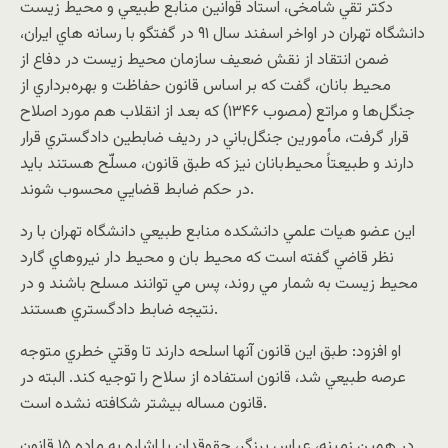
دکتر تقي شامخى، استاد قوانين منابع طبيعي و محيط زيست
دانشگاه تهران در اواخر اسفند سال ۹١ در گفتگو با رسانه هاي ايران،
ضمن انتقاد از نقش ضعيف سازمان محيط زيست در دفاع از
محيط بانان، گفت که بر اساس قانون حفاظت و بهره‌برداري از
جنگل‌ها و مراتع (مصوب ١٣۴۶) كه بعد از انقلاب هم مورد اصلاح
قرار گرفت، مأمورين جنگل‌باني در رديف ضابطين دادگستري قرار
دارند و طبيعتاً محيط‌بانان نيز كه طبق قانون، مسلّح هستند بايد
در حكم ضابط قضايي محسوب شوند.
اين عضو هيات علمي دانشکده منابع طبيعي دانشگاه تهران با رد
نظر قاضي گفته است که محيط بان و محيط دار نيروهاي گارد
محيط زيست به شمار مي روند، پس مي توانند مسلح باشند و در
نتيجه ضابط دادگستري هستند.
او افزود: طبق اين قانون آنها اسلحه دارند تا وقتي خطري متوجه
عرصه طبيعي شد، قانون استفاده از سلاح را توجيه کند. البته در
قانون مساله بيشتر شکافته نشده است.
در همين زمينه، عباس برزگر، حقوقدان با اشاره به ماده ١۵ قانون