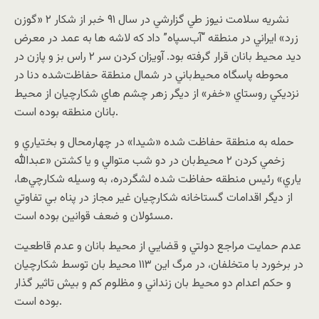
نشريه سلامت نيوز طي گزارشي در سال ۹١ خبر از شکار ٢ «گوزن
زرد» ايراني در منطقه “آب‌سپاه” داد که لاشه ها به عمد در معرض
ديد محيط‌ بانان قرار گرفته بود. آويزان کردن سر ٢ راس بز و پازن در
محوطه پاسگاه محيط‌باني در شمال منطقة حفاظت‌شده دنا در
نزديكي روستاي «خفر» از ديگر زهر چشم هاي شکارچيان از محيط
بانان منطقه بوده است.
حمله به منطقة حفاظت شده «شيدا» در چهارمحال و بختياري و
زخمي کردن ٢ محيط‌بان در دو شب متوالي و يا کشتن «عبدالله
ياري» رئيس منطقه حفاظت شده لشگر‌دره، به وسيله شکارچي‌ها،
از ديگر اقدامات گستاخانه شکارچيان غير مجاز در پناه بي تفاوتي
مسئولان و ضعف قوانين بوده است.
عدم حمايت مراجع دولتي و قضايي از محيط بانان و عدم قاطعيت
در برخورد با متخلفان، در مرگ اين ١١٣ محيط بان توسط شکارچيان
و حکم اعدام دو محيط بان زنداني و مظلوم کم و بيش تاثير گذار
بوده است.