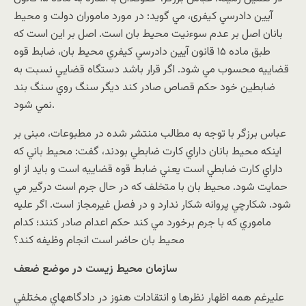
آيين دادرسي کيفرى، مي گويد: در مورد ماموران دولت و محيط
بانان اصل بر عدم سوءنيت محيط بان است. اصل بر اين است که
طبق ماده ١۵ قانون آيين دادرسي کيفري محيط بان، ضابط قوه
قضاييه محسوب مي شود. اگر قرار باشد دستگاه قضايي نسبت به
ضابطين خود حکم قصاص صادر کند ديگر سنگ روي سنگ بند
نمي شود.
عباس برزگر با توجه به مطالب منتشر شده در مطبوعات، مبنی بر
اینکه محيط بانان داراي کارت ضابطي بودند، گفت: محيط باني که
داراي کارت ضابطي است يعني ضابط قوه قضاييه است و بايد از او
حمايت شود. محيط بان با متخلف که در حال جرم است درگير مي
شود. شکارچي پروانه شکار ندارد و در فصل غيرمجاز است. اگر عليه
ماموري که با جرم برخورد مي کند حکم اعدام صادر کنند؛ کدام
محيط بان حاضر است انجام وظيفه کند؟
سازمان محیط زیست در موضع ضعف
عليرغم همه اظهار نظرها و انتقادات هنوز در دادگاههاي مختلفي