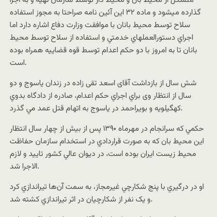
متشکل از محيط بان و محيط دار توسط‌ سازمان‌ تهيه‌ و به‌ اجرا
گذارده‌ ميشود و ماده ٣٢ اين آئين نامه صراحتا به مجوز استفاده
سلاح توسط محيط بانان با موافقت‌ وزارت‌ دفاع‌ اشاره دارد اما
اجراي دستورالعملهاي خدمتي و استفاده از سلاح توسط محيط
بانان تا به امروز با دو حکم اعدام توسط قوه قضاييه همراه بوده
است.
شش سال از بازداشت آقای اسعد تقی زاده در زندان ياسوج و دو
سال از انتظار وی براي اجراي حکم اعدام، صادره از دادگاه بدوي
کهگيلويه و بويراحمد در ياسوج به اتهام قتل عمد مي گذرد.
حکمي که سرانجام در مهرماه ۱۳۹۰ پس از بيش از چهار سال انتظار
اين محيط بان که به صورت قراردادي در استخدام سازمان حفاظت
محيط زيست ايران بوده است، در ديوان عالي کشور تاييد و لازم
الاجرا شد.
او در درگيري با پنج شکارچي غيرمجاز، به سمت آن‌ها تيراندازي کرد
و يک نفر از شکارچيان در اثر تيراندازي کشته شد.