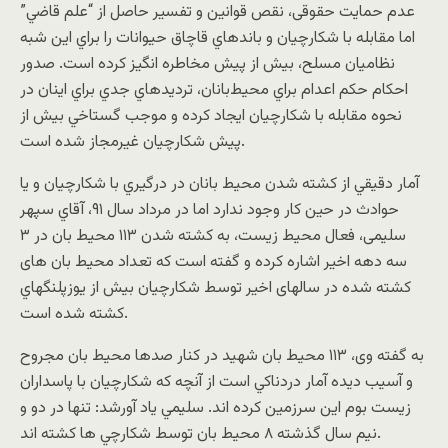
عدم حمايت حقوقى، نقص قوانين و تفسير حاصل از “علم قاضي”
اما مقابله با شکارچيان و باندهاي قاچاق حيوانات را براي اين شبه
نظاميان مسلح، بيش از پيش مخاطره انگيز کرده است. صدور
احکام حكم اعدام براي محيط‌بانان، ترديدهاي جدي براي اينان در
نحوه مقابله با شکارچيان ايجاد کرده و موجب گستاخي بيش از
پيش شكارچيان غيرمجاز شده است.
آمار دقيقي از کشته شدن محيط بانان در درگيري با شکارچيان و يا
حوادث در حين کار وجود ندارد اما در مرداد سال ۹١، آقاي سپهر
سليمى، فعال محيط زيست، به کشته شدن ١١٣ محيط بان در ٣
سه دهه اخير اشاره کرده و گفته است که تعداد محيط بان های
کشته شده در سالهای اخير توسط شکارچيان بيش از يوزپلنگهاي
کشته شده است.
به گفته وى، ١١٣ محيط بان شهيد در کنار صدها محيط بان مجروح
و آسيب ديده آمار دردناکي است از آنچه که شکارچيان با پاسداران
زيست بوم اين سرزمين کرده اند. سليمي ياد آورشد: تنها در دو و
نيم سال گذشته ٨ محيط بان توسط شکارچي ها کشته اند.