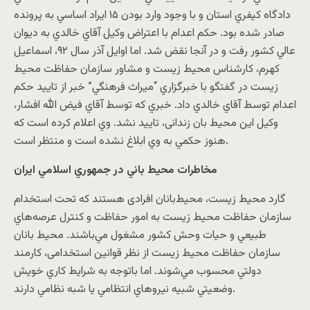
دادگاه کيفري استان و با وجود وارد بودن ۱۵ ايراد اساسي به پرونده
صادر شده بود. حکم اعدام با اعتراض وکيل آقاي خالدي به ديوان
عالي کشور رفت و در آنجا نقض شد. اما اوايل آذر سال ۹٢، اسماعيل
کهرم، کارشناس محيط زيست و مشاور سازمان حفاظت محيط
زيست در گفتگو با خبرگزاري “ميراث فرهنگي” خبر از تاييد حکم
اعدام توسط آقاي خالدي داد. خبري که توسط آقاي فيض الله افشار،
وکيل اين محيط بان زندانى، تاييد نشد. وي اعلام کرده است که
هنوز حکمي به وي ابلاغ نشده است و منتظر است.
مخاطرات محيط باني در جمهوري اسلامي ايران
گارد محيط زيست، محيط‌بانان افرادی هستند که تحت استخدام
سازمان حفاظت محيط زيست به امور حفاظت و کنترل عرصه‌هاي
طبيعي و حيات وحش کشور مشغول مي‌باشند. محيط بانان
سازمان حفاظت محيط زيست از نظر قوانين استخدامى، کارمند
دولتي محسوب مي‌شوند. اما باتوجه به شرايط کاري خويش
وضعيتي شبيه نيروهاي انتظامي يا شبه نظامي دارند.