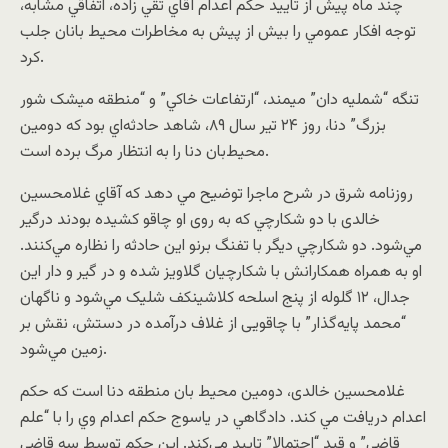
چند ماه پيش از تاييد حکم اعدام آقاي تقي زاده، اتفاقي مشابه،
توجه افکار عمومي را بيش از پيش به مخاطرات محيط بانان جلب
کرد.
تنگه “شمليه دان” ميمند، “ارتفاعات خاکي” و “منطقه ميشک شور
بزرگ” دنا، روز ٢۴ تير سال ٨۹، شاهد حادثه‌اي بود که دومين
محيط‌بان دنا را به انتظار مرگ برده است.
روزنامه شرق در شرح ماجرا توضيح مي دهد که آقاي غلامحسين
خالدی با دو شکارچي که به روی او چاقو کشيده بودند درگير
مي‌شود. دو شکارچي ديگر با تفنگ برنو اين حادثه را نظاره مي‌کنند.
او به همراه همکارانش با شکارچيان گلاويز شده و در ‌گير و ‌دار اين
جدال، ١٢ گلوله از پنج اسلحه کلاشينکف شليک مي‌شود و ناگهان
“محمد پايه‌گذار” با چاقويی از غلاف درآمده در دستش، نقش بر
زمين مي‌شود.
غلامحسين خالدى، دومين محيط بان منطقه دنا است که حکم
اعدام دريافت مي کند. دادگاهي در ياسوج حکم اعدام وي را با “علم
قاضي” و قيد “احتمالا” تاييد مي‌کند. اين حکم توسط سه قاضي