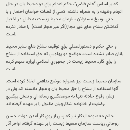
که بر اساس “علم قاضي”، حکم اعدام براي دو محيط بان در حال
انجام وظيفه را به همراه داشته، کسي از قضات خواهان احضار و يا
حتي توبيخ مسئولان سازمان محيط زيست به دليل در اختيار
گذاشتن سلاح هاي غير مجاز(اگر غير مجاز است)، را صادر نکرده
است.
و حتي حکم و دستورالعملي براي توقيف سلاح هاي ساير محيط
بانان صادر نشده است. مواضع دو پهلويي که حق استفاده از سلاح
را براي گارد محيط زيست در جمهوري اسلامي ايران، مبهم کرده
است.
سازمان محيط زيست نيز همواره موضع تدافعي اتخاذ کرده است.
آنها استفاده از سلاح را حق محيط بان و مجاز دانسته اند ولي در
زمان وقوع حادثه تنها به موضعگيري رسانه اي و نقش پيگيري
رضايت از خانواده شکارچيان مقتول را بر عهده گرفته اند.
خانم معصومه ابتکار نيز که پس از روي کار آمدن دولت حسن
روحاني رياست سازمان محيط زيست را بر عهده گرفته، اواخر آذر