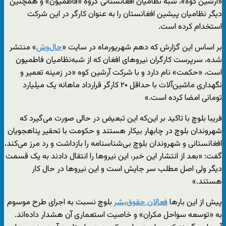
«آرشین کوه»، شبه نظامیان افغانستانی گروه «فاطمیون» و همچنین
دیگر نظامیان پیشین افغانستان را به عنوان کارگر در این شرکت
استخدام کرده است.
بر اساس این گزارش که دهم شهریورماه در سایت «
حال‌وش
» منتشر
شده، سرپرست کارگران نیروهای افغان که از شبه‌نظامیان فاطمیون
است، «حکمت» نام دارد و با شرکت آرشین کوه «در زمینه تعمیر و
نگهداری ماشین‌آلات با حداقل ۲۰ کارگر قرارداد ماهانه یک میلیارد
تومانی امضا کرده است.»
فریبا بلوچ با تاکید بر این‌که این تبعیض در حالی صورت می‌گیرد که
شهروندان بلوچ در چابهار بیکار هستند و حکومت با تحقیر پناهجویان
افغانستانی و شهروندان بلوچ بی‌شناسنامه را بازداشت و رد مرز می‌کند،
گفت: «بعد از انتشار این خبر، این نیروها را انتقال دادند به یک قسمت
دیگر ولی اصل مطلب سر جایش است و این نیروها در حال کار
هستند.»
پیش از این بارها
فعالان حقوق‌بشر
بلوچ نسبت به اجرای طرح موسوم
به «توسعه سواحل مکران» و خاصیت استعماری آن هشدار داده‌اند.