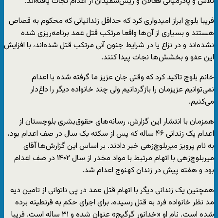
تلاش و پادرمیانی فعالان و ریش‌سفیدان از اعدام نجات یافته‌اند.
فریبا بلوچ ابراز امیدواری کرد که حداقل زندانیانی که محکوم به قصاص
هستند و بسیاری از آن‌ها واقعا مرتکب قتل عمد برنامه‌ریزی شده
نشده‌اند و در نزاع یا در شرایط جنون آنی مرتکب قتل شده‌اند، با افزایش
این عفو و بخشش‌ها نجات پیدا کنند.
خانم بلوچ تاکید کرد که وقتی جان عزیز ما گرفته شده با اعدام
نمی‌توانیم عزیزمان را بازگردانیم ولی چند خانواده دیگر را داغ‌دار
می‌کنیم.
همزمان با انتشار این گزارش، رسانه‌های حقوق‌بشری بلوچستان از
اعدام یک زندانی ۴۶ ساله که پس از سکته یک سال در صف اعدام بود،
به نام پرویز میربلوچ‌زهی خبر دادند. بر اساس این گزارش‌ها آقای
میربلوچ‌زهی با اتهام مرتبط با مواد مخدر از سال ۱۴۰۲ در صف اعدام
بود و هفته پیش در زندان کهنوج اعدام شد.
همچنین یک زندانی دیگر با اتهام قتل عمد در پی ناتوانی از تامین دیه
مد نظر خانواده فرد به قتل رسیده، برای اجرای حکم به قرنطینه برده
شده است. نام او «خدانور گرگیج» عنوان شده و ۳۱ ساله است. فریبا