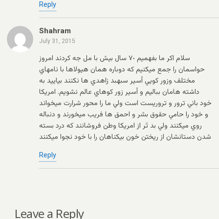
Reply
Shahram
July 31, 2015
سلام اكر ما بفهميم ٧٠ سال بيش با مل جه كردند امروز
حواسمان را جمع ميكنيم كه دوباره همان هيولاها با نامهاي
مختلف وزور كويي أسير سبهبد زاهدي ها نكنند بياييد به
داشته هامان بباليم و أسير زور كوهاي عالم نشويم. امريكا
خود باني ترور و تروريست است ولي ما را محور شرارت ميخواند
و خود را حامي حقوق بشر و احمق ها فريب ميخورند و دنباله
روي ميكنند ولي بد تَر از امريكا وطن فروشانند كه درد بسته
شدن دستانشان از ريختن خون بيكناهان را با خود نجوا ميكنند
Reply
Leave a Reply