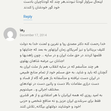
اینحال سزاوار کودتا نبودند,هر چند که کودتاچیان بادست
خود گور خودشان را کندند
Reply
رها
December 17, 2014
خدا رحمت کنه دکتر مصدق رو! و نفرین و لعنت خدا به دولت
کثیف بریتانیا و نیز آمریکای زمان آیزنهاور به بعد که جنایتها و
ظلمها کردند در حق ملت ایران و در سایه … چون زاهدیها و
جنابان بی عرضه شاهان پهلوی!
هر چند متأسفم که در سایه انقلاب هم باز ملت ایران به
آنچنان که باید و شاید، به حق مسلم خود از تمام منابع طبیعی
در ایران دست نیافته و متأسفانه باز هم گه گاه از فساد و
دست درازی مقامات بالا دست و پائین دست در نهادهای
مختلف اجرائی و… میشنویم.
به امید روزی که همه ایرانیان با هر اعتقادی و از هر قشری
فقط برای سربلندی ایران عزیز_و نه منافع شخصی و حزبی
خود و خوشایند دولتهای بیگانه_تلاش کنند!