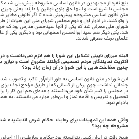
پنج نفره از مجتهدین در قانون اساسی مشروطه پیش‌بینی شده که
مجلس با شرع است و اینها حق وتوی قوانین را دارند؛ یعنی چیزی
متن قانون اساسی مشروطه پیش‌بینی شده تا اگر قانونی مغایر ش
را وتو کنند. در ادوار اول و دوم مجلس شورای ملی این هیات ا
شورای ملی معرفی شد که یکی از آنها سید‌حسن مدرس بود که خ
شد. یکی دیگر هم سید ابوالحسن اصفهانی بود و دیگری یکی از عل
علمای نجف معرفی شدند.
البته میرزای نایینی تشکیل این شورا را هم لازم نمی‌دانست و در 
اکثریت نمایندگان مردم تصمیمی گرفتند مشروع است و نیازی به 
چنین مخالفت‌هایی با این شورا در آن زمان زیاد بود؟
این شورا در متن قانون اساسی به طور الزام‌آور تاکید و تصویب ش
چندانی نداشت. چون برخی از کسانی که از طریق مراجع نجف برای 
در مجلس را کسر شأن خود می‌دانستند و عده‌ای هم این کار را برا
تحصیل و تدریس و اقامه نماز و این‌طور موارد می‌دانستند، به ه
با‌دوام نبود.
وقتی همه این تمهیدات برای رعایت احکام شرعی اندیشیده شده 
مشروطه چه بود؟
هیچ وقت در ایران کسی نتوانسته بود حکام و سلاطین را از اجرای ا