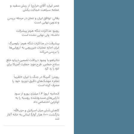
عصر ایران: آقای خرازی! از ریش سفید و
عمامه سیاهت خجالت بکش
بقائی: توافق ایران و عمان در مرحله بررسی
و تدوین نهایی است
روبیو: مذاکرات تنگه هرمز پیشرفت
داشته، ولی نهایی نشده است
پیشرفت در مذاکرات تنگه هرمز؛ بلومبرگ:
ایران اجازه عملیات مین‌روبی به اروپایی‌ها
را بررسی می‌کند
نتانیاهو با وجود دریافت تضمین درباره خلع
سلاح حماس، طرح مورد حمایت آمریکا برای
غزه را رد کرد
رویترز: آمریکا در جنگ با ایران «تقریباً
تمام» موشک‌های دقیق دوربرد خود را
مصرف کرده است
اتحادیه اروپا ۱.۴ میلیارد یورو از سود
دارایی‌های مسدودشده روسیه را به
اوکراین ‏اختصاص داد
کاهش تنش میان اسرائیل و حزب‌الله؛
بازگشت ۸۰۰ هزار آوارۀ لبنانی به خانه‌ آغاز
شد