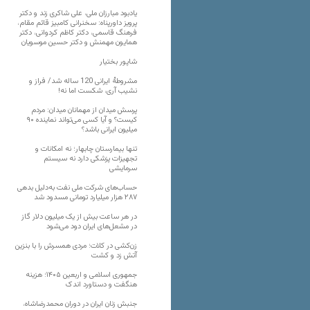
یادبود مبارزان ملی، علی شاکری زند و دکتر
پرویز داورپناه: سخنرانی کامبیز قائم مقام،
فرهنگ قاسمی، دکتر کاظم کردوانی، دکتر
همایون مهمنش و دکتر حسین موسویان
شاپور بختیار
مشروطۀ ایرانی 120 ساله شد/ فراز و
نشیب آری، شکست اما نه!
پرسش میدان از مهمانان میدان: مردم
کیست؟ و آیا کسی می‌تواند نماینده ۹۰
میلیون ایرانی باشد؟
تنها بیمارستان چابهار؛ نه امکانات و
تجهیزات پزشکی دارد نه سیستم
سرمایشی
حساب‌های شرکت ملی نفت به‌دلیل بدهی
۲۸۷ هزار میلیارد تومانی مسدود شد
در هر ساعت بیش از یک میلیون دلار گاز
در مشعل‌های ایران دود می‌شود
زن‌کشی در کلات؛ مردی همسرش را با بنزین
آتش زد و کشت
جمهوری اسلامی و اربعین ۱۴۰۵؛ هزینه
هنگفت و دستاورد اندک
جنبش زنان ایران در دوران محمدرضاشاه،