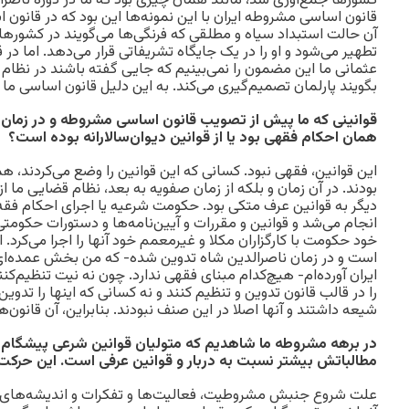
کشورها جمع‌آوری شد، مانند همان چیزی بود که ما در دوره ناصر
قانون اساسی مشروطه ایران با این نمونه‌ها این بود که در قانون ا
آن حالت استبداد سیاه و مطلقی که فرنگی‌ها می‌گویند در کشورها
تطهیر می‌شود و او را در یک جایگاه تشریفاتی قرار می‌دهد. اما در 
عثمانی ما این مضمون را نمی‌بینیم که جایی گفته باشند در نظام
بگویند پارلمان تصمیم‌گیری می‌کند. به این دلیل قانون اساسی ما م
قوانینی که ما پیش از تصویب قانون اساسی مشروطه و در زمان ن
همان احکام فقهی بود یا از قوانین دیوان‌سالارانه بوده ‌است؟
این قوانین، فقهی نبود. کسانی که این قوانین را وضع می‌کردند، همه 
بودند. در آن زمان و بلکه از زمان صفویه به بعد، نظام قضایی ما ا
دیگر به قوانین عرف متکی بود. حکومت شرعیه یا اجرای احکام فق
انجام می‌شد و قوانین و مقررات و آیین‌نامه‌ها و دستورات حکومت
خود حکومت با کارگزاران مکلا و غیرمعمم خود آنها را اجرا می‌کرد. 
است و در زمان ناصرالدین شاه تدوین شده- که من بخش عمده‌ای ا
ایران آورده‌‌ام- هیچ‌کدام مبنای فقهی ندارد. چون نه نیت تنظیم‌
را در قالب قانون تدوین و تنظیم کنند و نه کسانی که اینها را تدوین
شیعه داشتند و آنها اصلا در این صنف نبودند. بنابراین، آن قانون‌
در برهه مشروطه ما شاهدیم که متولیان قوانین شرعی پیشگام 
مطالباتش بیشتر نسبت به دربار و قوانین عرفی است. این حرک
علت شروع جنبش مشروطیت، فعالیت‌ها و تفکرات و اندیشه‌های رو