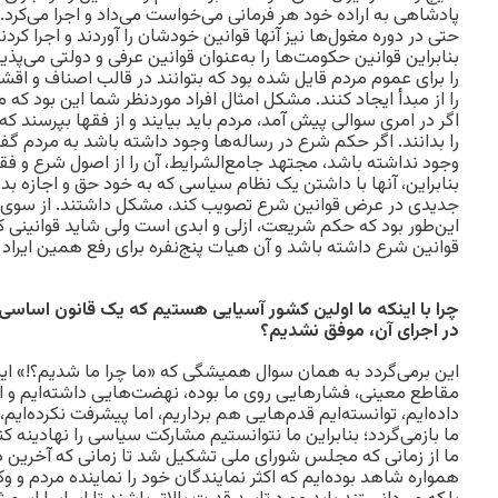
پادشاهی به اراده خود هر فرمانی می‌خواست می‌داد و اجرا می‌کرد. ن
حتی در دوره مغول‌ها نیز آنها قوانین خودشان را آوردند و اجرا کردند
بنابراین قوانین حکومت‌ها را به‌عنوان قوانین عرفی و دولتی می‌پ
را برای عموم مردم قایل شده بود که بتوانند در قالب اصناف و اقشا
را از مبدأ ایجاد کنند. مشکل امثال افراد موردنظر شما این بود که م
اگر در امری سوالی پیش آمد، مردم باید بیایند و از فقها بپرسن
را بدانند. اگر حکم شرع در رساله‌ها وجود داشته باشد به مردم 
وجود نداشته باشد، مجتهد جامع‌الشرایط، آن را از اصول شرع و فقه،
بنابراین، آنها با داشتن یک نظام سیاسی که به خود حق و اجازه بد
جدیدی در عرض قوانین شرع تصویب کند، مشکل داشتند. از سوی دی
این‌طور بود که حکم شریعت، ازلی و ابدی است ولی شاید قوانینی ک
قوانین شرع داشته باشد و آن هیات پنج‌نفره برای رفع همین ایراد 
چرا با اینکه ما اولین کشور آسیایی هستیم که یک قانون اساسی
در اجرای آن، موفق نشدیم؟
این برمی‌گردد به همان سوال همیشگی که «ما چرا ما شدیم؟!» اینکه
مقاطع معینی، فشارهایی روی ما بوده، نهضت‌هایی داشته‌ایم و ای
داده‌ایم، توانسته‌ایم قدم‌هایی هم برداریم، اما پیشرفت نکرده‌ایم
ما بازمی‌گردد؛ بنابراین ما نتوانستیم مشارکت سیاسی را نهادینه ک
ما از زمانی که مجلس شورای ملی تشکیل شد تا زمانی که آخرین د
همواره شاهد بوده‌ایم که اکثر نمایندگان خود را نماینده مردم و و