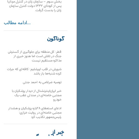
بخش سوم – سازمان زنان در کنترل مردان!
پس از کودتای ۱۳۳۲ دولت کنترل سازمان
زنان را بدست گرفت.
ادامه مطالب...
گوناگون
قطر: کل منطقه برای جلوگیری از گسترش
جنگ در تلاش است اما هنوز خبری از
مذاکره مستقیم نیست
شورش در قلب اورشلیم؛ کافه‌ای که جرات
کرده شنبه‌ها باز باشد
توصیه ضرغامی به احمد جنتی
خبر ایران‌اینترنشنال از دیدار پزشکیان با
مجتبی خامنه‌ای در صندلی عقب یک
خودرو
ادعای استعفای ۲۸باره پزشکیان و هشدار
مجتبی خامنه‌ای در روایت خرازی؛
رئیس‌جمهور تکذیب کرد
خبر از
تارنماهای دیگر