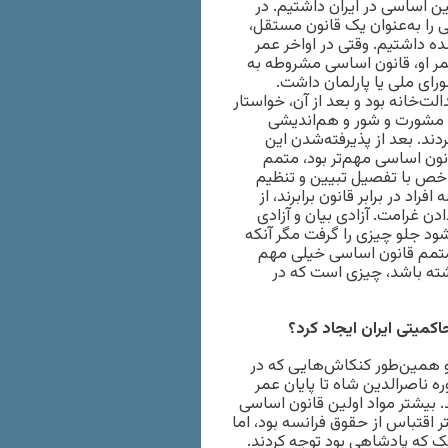
ن اساسی در ایران داشتیم. در
ی را به‌عنوان یک قانون مستقل،
ده داشتیم. وقتی در اواخر عمر
ر او، قانون اساسی مشروطه به
ای ملی یا پارلمان داشت.
ت‌خانه بود و بعد از آن، خواستار
ی مشورت و شور و هم‌اندیشی
د. بعد از پذیرفته‌شدن این
نون اساسی مهم‌تر بود، متمم
اخص با تفصیل تبیین و تنظیم
 در برابر قانون برابرند، از
ن غرامت. آزادی بیان و آزادی
ود جلو چیزی را گرفت مگر آنکه
متمم قانون اساسی خیلی مهم
ته باشد، چیزی است که در
یتی ایران ایجاد کرد؟
همین‌طور کنکاش‌هایی که در
ه ناصرالدین شاه تا پایان عمر
. بیشتر مواد اولین قانون اساسی
 اقتباس از حقوق فرانسه بود، اما
ک که پادشاهی بود توجه کردند.