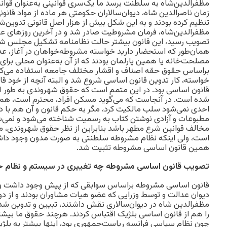
مظفرالدین‌شاه به سلطنت برسد ما یک‌سری قوانینی به‌عنوان قوانی
زمان ناصرالدین شاه، دیوان‌سالاران حکومتی هر ماده از مواد قانون
تنظیم کرده بودند و به این شکل بیش از هزار اصل قانونی تدوین‌ش
مظفرالدین‌شاه، فرمان مشروطیت صادر شد و در آخرین روزهای عم
تصویب رسید، این قانون بیشتر حالت نظامنامه تشکیل مجلس شور
همان‌طور که استحضار دارید خواسته مشروطه‌خواهان در آغاز، عدال
مصلحت‌خانه یا همین پارلمان بودند که از آن به‌عنوان محلی برا
براساس حقوق حقه اصناف و اقشار مختلف جامعه استفاده می‌کردن
خواسته، کار تدوین قانون اساسی شروع شد و البته آنچه از خود قا
قانون اساسی بود. در این متمم است که حقوق شهروندی به طور 
شده است. در آنجاست که می‌گوید مسکن افراد، محترم است، همه افراد
احدی نمی‌شود سلب مالکیت کرد، مگر به حکم قانون و آن هم با داد
مطبوعات و آزادی نوشتن کتاب به رسمیت شناخته می‌شود و نمی‌ش
مخالف قوانین شرع مطهر باشد بنابراین از نظر حقوق شهروندی، 
است، ولی اینکه نظام مشروطه سلطنتی به صورت مدون وجود داش
همین قانون اساسی مشروطه تثبیت شد.
تصویب قانون اساسی مشروطه چه تغییری در سیستم و نظام حاکم
قانون اساسی مشروطه براساس سوابقی که از پیش وجود داشت و 
دیوان عدالت و توسط وزرایی که عضو هیات مشاوران بودند و از دور
مظفرالدین‌‌ شاه در دیوان‌سالاری نقش داشتند، تبیین و تدوین شد
را هم از قانون اساسی بلژیک اقتباس کردند. هرچند حقوق ما بیشتر
چون نظام سیاسی فرانسه ریاست‌جمهوری بود، اینها بیشتر به بلژی