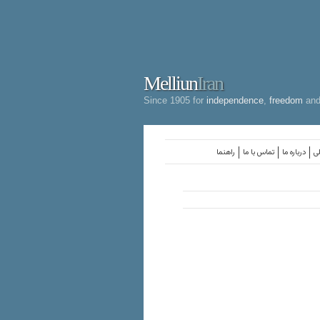
Melliun
Iran
Since 1905 for
independence
,
freedom
an
لی
درباره ما
تماس با ما
راهنما