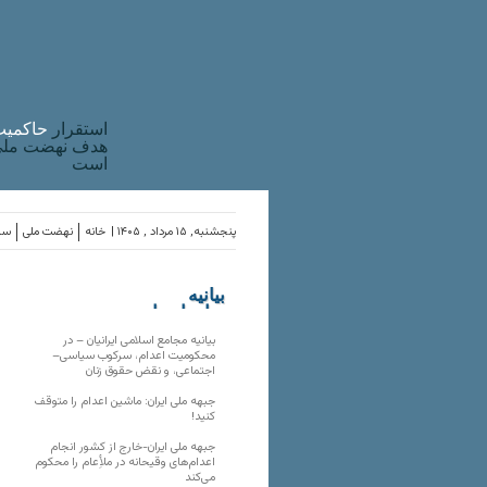
استقرار
حاکميت
هدف نهضت ملی 
است
پنجشنبه, ۱۵ مرداد , ۱۴۰۵ |
خانه
نهضت ملی
ساز
بیانیه
سازمان‌های
ملی
بیانیه مجامع اسلامی ایرانیان – در
محکومیت اعدام، سرکوب سیاسی–
اجتماعی، و نقض حقوق زنان
جبهه ملی ایران: ماشین اعدام را متوقف
کنید!
جبهه ملی ایران-خارج از کشور انجام
اعدام‌های وقیحانه در ملأِعام را محکوم
می‌کند