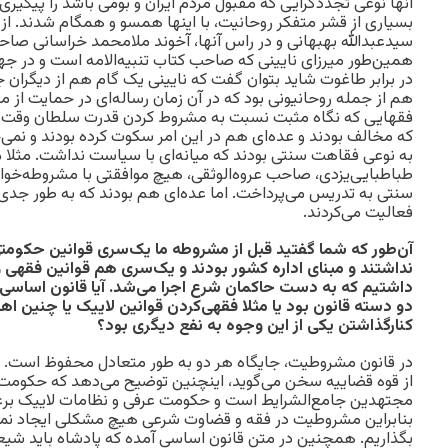
آنها نوعی تجددگرایی که مقبول مردم ایران و بومی باشد را پیگیری 
بسیاری از قشر متفکر روحانیت، با اینها همسو و همگام شدند. ا
سیدعبدالله بهبهانی و در راس آنها، آخوند ملا‌محمد خراسانی صاح
همین‌طور میرزای نایینی که صاحب کتاب تنبیه‌الامه است و در 
در برابر طاغوت شاید بتوان گفت که نایینی یک گام هم از دیگران 
هم از جمله روحانیونی بود که در آن زمان رساله‌ای در حمایت از 
فقهایی که نگاه مثبت نسبت به مشروط کردن قدرت سلطان وقت داش
که مخالف بودند و عده‌ای هم در این امر سکوت کرده بودند و نمی‌
به نوعی فقاهت سنتی بودند که میانه‌ای با سیاست نداشت. مثلا
طباطبایی‌یزدی، صاحب عروه‌الوثقی، هیچ موافقتی با مشروطه‌خو
سنتی به تدریس می‌پرداخت. اما عده‌ای هم بودند که به طور ج
فعالیت می‌کردند.
آن‌طور که شما گفتید قبل از مشروطه ما یک‌سری قوانین حکومت
نداشتند و مبنای اداره کشور بودند و یک‌سری هم قوانین فقهی
داشتیم که به دست حاکمان شرع اجرا می‌شد. آیا قانون اساسی 
دو دسته قانون بود یا مثلا فقهی‌کردن قوانین لاییک یا چنین اه
کنارگذاشتن یکی از این وجوه به نفع دیگری بود؟
در قانون مشروطیت، جایگاه هر دو به طور متعادل محفوظ است. چ
از قوه قضاییه سخن می‌گوید، اینچنین توضیح می‌دهد که حکوم
مجتهدین جامع‌الشرایط است و حکومت عرفی و نظامات لاییک بر‌عه
بنابراین مشروطیت در فقه و قضاوت شرعی هیچ مشکلی ایجاد نمی‌کن
بگذاریم. همچنین در متن قانون اساسی آمده که پادشاه باید شیعه