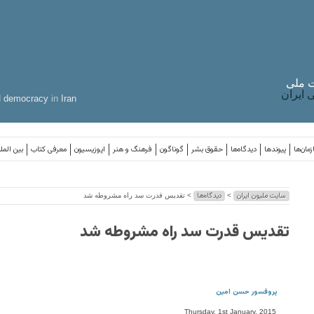
 ملی
ایران
d
democracy
in
Iran
مان‌ها
پیوندها
دیدگاه‌ها
حقوق بشر
گوناگون
فرهنگ و هنر
اپوزیسیون
معرفی کتاب
بین المل
سایت ملیون ایران
دیدگاه‌ها
>
> تقدیس قدرت سد راه مشروطه شد
تقدیس قدرت سد راه مشروطه شد
پروفسور حسن امین
Thursday, 1st January, 2015