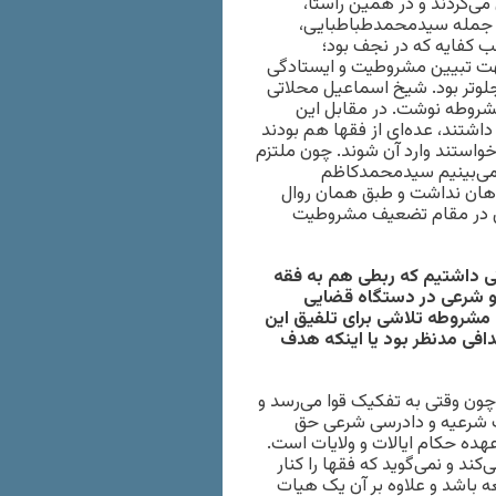
می‌کردند و در همین راستا،
ز جمله سیدمحمد‌طباطبایی،
ب کفایه که در نجف بود؛
جهت تبیین مشروطیت و ایستادگی
جلوتر بود. شیخ اسماعیل محلاتی
مشروطه نوشت. در مقابل این
تند، عده‌ای از فقها هم بودند
خواستند وارد آن شوند. چون ملتزم
 می‌بینیم سیدمحمدکاظم
اهان نداشت و طبق همان روال
دی در مقام تضعیف مشروطیت
ی داشتیم که ربطی هم به فقه
 و شرعی در دستگاه قضایی
مشروطه تلاشی برای تلفیق این
دافی مدنظر بود یا اینکه هدف
ون وقتی به تفکیک قوا می‌رسد و
ت شرعیه و دادرسی شرعی حق
ده حکام ایالات و ولایات است.
د و نمی‌گوید که فقها را کنار
 باشد و علاوه بر آن یک هیات