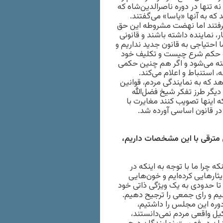
ه تنها در دوره ناصرالدین‌شاه که
 که به آنها «یاسا» می‌گفتند.
ذیرفتند اما نهضت مشروطه این حق
ر، نماینده داشته باشند و قانونی
ا احتیاجی به قانون جدید نداریم و
د که حکم شرع چیست و تکلیف خود
گفته می‌شود و اگر هم چنین حکمی
 استنباط و اعلام می‌کند.
هد که به نمایندگی مردم، قوانین
گر طرز تفکر شیخ فضل‌الله
ه اینها تصویب کنند مغایرت با
در قانون اساسی آورده شد.
 مترقی با این مشخصات داریم،
 چرا ما با توجه به اینکه در
ثارهایی کرده‌ایم و خون‌هایی
، تا حدودی به یک ویژگی ذاتی خود
نیم و رای جمعی را ترجیح دهیم.
وره این مجلس را داشتیم،
کیل واقعی مردم نمی‌دانستند،