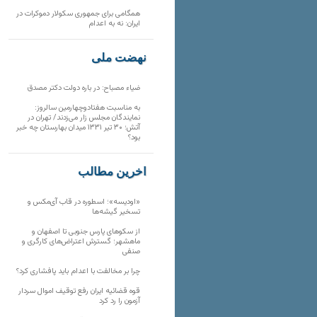
همگامی برای جمهوری سکولار دموکرات در
ایران: نه به اعدام
نهضت ملی
ضیاء مصباح: در باره دولت دکتر مصدق
به مناسبت هفتادوچهارمین سالروز:
نمایندگان مجلس زار می‌زدند/ تهران در
آتش؛ ۳۰ تیر ۱۳۳۱ میدان بهارستان چه خبر
بود؟
آخرین مطالب
«اودیسه»؛ اسطوره در قاب آی‌مکس و
تسخیر گیشه‌ها
از سکوهای پارس جنوبی تا اصفهان و
ماهشهر؛ گسترش اعتراض‌های کارگری و
صنفی
چرا بر مخالفت با اعدام باید پافشاری کرد؟
قوه قضائیه ایران رفع توقیف اموال سردار
آزمون را رد کرد