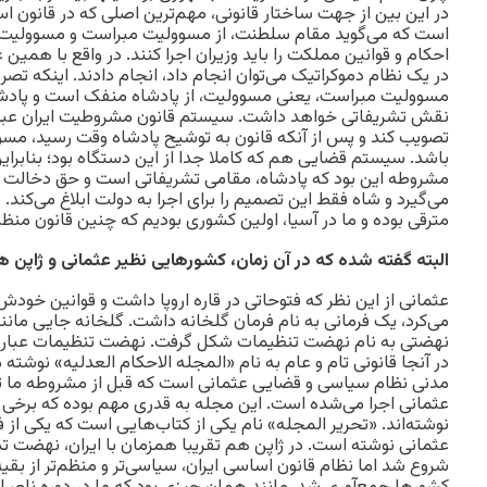
در این بین از جهت ساختار قانونی، مهم‌ترین اصلی که در قانون 
است که می‌گوید مقام سلطنت، از مسوولیت مبراست و مسوولیت ب
احکام و قوانین مملکت را باید وزیران اجرا کنند. در واقع با همین 
در یک نظام دموکراتیک می‌توان انجام داد، انجام دادند. اینکه ت
مسوولیت مبراست، یعنی مسوولیت، از پادشاه منفک است و پادشا
نقش تشریفاتی خواهد داشت. سیستم قانون مشروطیت ایران عبارت
تصویب کند و پس از آنکه قانون به توشیح پادشاه وقت رسید، مسوو
باشد. سیستم قضایی هم که کاملا جدا از این دستگاه بود؛ بنابر
مشروطه این بود که پادشاه، مقامی تشریفاتی است و حق دخالت
می‌گیرد و شاه فقط این تصمیم را برای اجرا به دولت ابلاغ می‌کند. 
مترقی بوده و ما در آسیا، اولین کشوری بودیم که چنین قانون منظم
‌البته گفته شده که در آن زمان، کشورهایی نظیر عثمانی و ژاپن ه
عثمانی از این نظر که فتوحاتی در قاره اروپا داشت و قوانین خودش ر
می‌کرد، یک فرمانی به نام فرمان گلخانه داشت. گلخانه جایی مانند 
نهضتی به نام نهضت تنظیمات شکل گرفت. نهضت تنظیمات عبارت 
در آنجا قانونی تام و عام به نام «المجله الاحکام العدلیه» نوشته
مدنی نظام سیاسی و قضایی عثمانی است که قبل از مشروطه ما تد
عثمانی اجرا می‌شده است. این مجله به قدری مهم بوده که برخی 
نوشته‌اند. «تحریر المجله» نام یکی از کتاب‌هایی است که یکی ا
عثمانی نوشته است. در ژاپن هم تقریبا همزمان با ایران، نهضت ت
شروع شد اما نظام قانون اساسی ایران، سیاسی‌تر و منظم‌تر از بقیه 