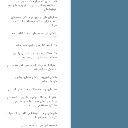
تلف شدن ۷۵ هزار قطعه ماهی در
رودخانه مسقان شیراز بر اثر ورود شورابه
فوق‌اشباع
سازمان ملل: جمهوری اسلامی همچنان از
اعدام برای سرکوب مخالفان استفاده
می‌کند
آتش برای دهمین‌بار، در میانکاله زبانه
کشید
یک کافه کتاب در مشهد پلمب شد
یک جنگلبان در چالوس در پی درگیری با
متخلف محیط زیستی مجروح شد
اعتراضات دی‌ماه؛ امیرحسین افرا به حبس
و شلاق محکوم شد
شش شهروند در شهرستان بهشهر
بازداشت شدند
معلمان در میانه جنگ و فشارهای امنیتی
قطر: کل منطقه برای جلوگیری از گسترش
جنگ در تلاش است اما هنوز خبری از
مذاکره مستقیم نیست
شورش در قلب اورشلیم؛ کافه‌ای که جرات
کرده شنبه‌ها باز باشد
توصیه ضرغامی به احمد جنتی